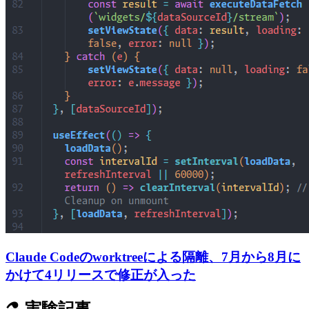
Claude Codeのworktreeによる隔離、7月から8月に
かけて4リリースで修正が入った