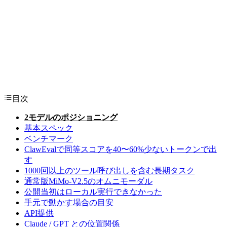
目次
2モデルのポジショニング
基本スペック
ベンチマーク
ClawEvalで同等スコアを40〜60%少ないトークンで出
す
1000回以上のツール呼び出しを含む長期タスク
通常版MiMo-V2.5のオムニモーダル
公開当初はローカル実行できなかった
手元で動かす場合の目安
API提供
Claude / GPT との位置関係