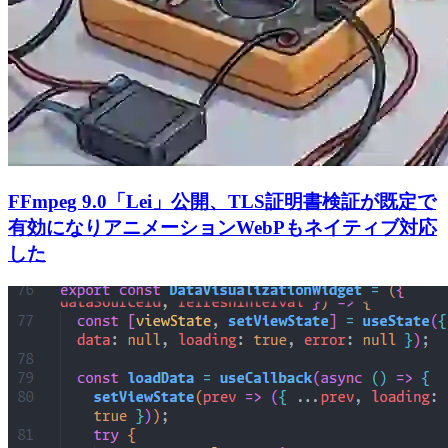
FFmpeg 9.0「Lei」公開、TLS証明書検証が既定で
有効になりアニメーションWebPもネイティブ対応
した