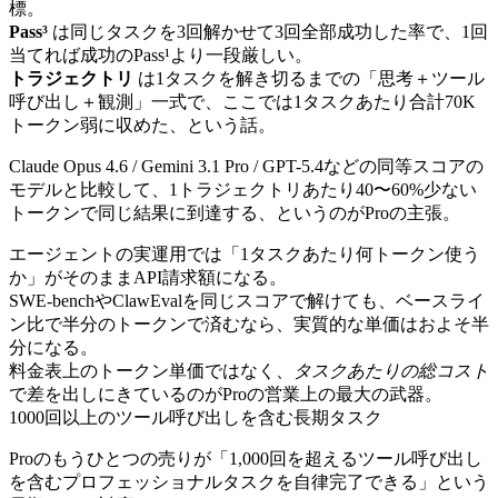
標。
Pass³
は同じタスクを3回解かせて3回全部成功した率で、1回
当てれば成功のPass¹より一段厳しい。
トラジェクトリ
は1タスクを解き切るまでの「思考＋ツール
呼び出し＋観測」一式で、ここでは1タスクあたり合計70K
トークン弱に収めた、という話。
Claude Opus 4.6 / Gemini 3.1 Pro / GPT-5.4などの同等スコアの
モデルと比較して、1トラジェクトリあたり40〜60%少ない
トークンで同じ結果に到達する、というのがProの主張。
エージェントの実運用では「1タスクあたり何トークン使う
か」がそのままAPI請求額になる。
SWE-benchやClawEvalを同じスコアで解けても、ベースライ
ン比で半分のトークンで済むなら、実質的な単価はおよそ半
分になる。
料金表上のトークン単価ではなく、
タスクあたりの総コスト
で差を出しにきているのがProの営業上の最大の武器。
1000回以上のツール呼び出しを含む長期タスク
Proのもうひとつの売りが「1,000回を超えるツール呼び出し
を含むプロフェッショナルタスクを自律完了できる」という