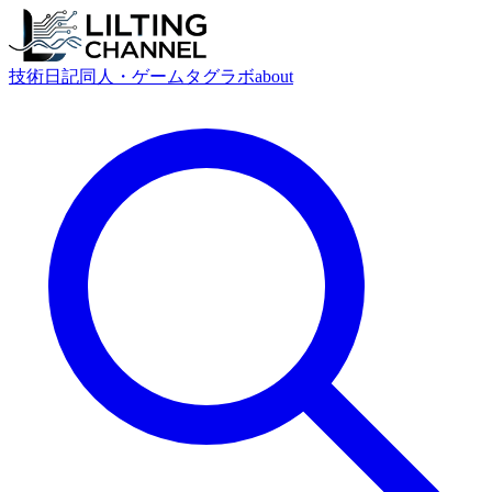
技術
日記
同人・ゲーム
タグ
ラボ
about