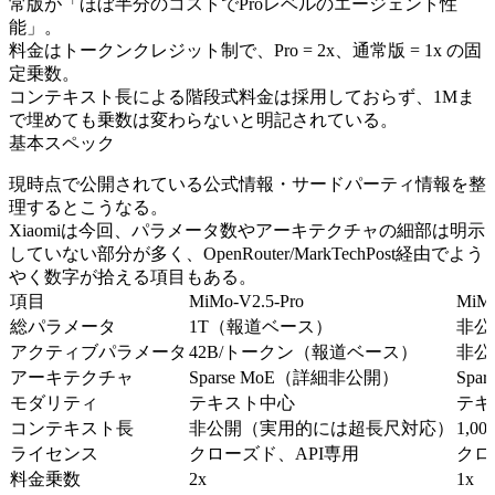
常版が「ほぼ半分のコストでProレベルのエージェント性
能」。
料金はトークンクレジット制で、Pro = 2x、通常版 = 1x の固
定乗数。
コンテキスト長による階段式料金は採用しておらず、1Mま
で埋めても乗数は変わらないと明記されている。
基本スペック
現時点で公開されている公式情報・サードパーティ情報を整
理するとこうなる。
Xiaomiは今回、パラメータ数やアーキテクチャの細部は明示
していない部分が多く、OpenRouter/MarkTechPost経由でよう
やく数字が拾える項目もある。
項目
MiMo-V2.5-Pro
MiMo
総パラメータ
1T（報道ベース）
非公
アクティブパラメータ
42B/トークン（報道ベース）
非公
アーキテクチャ
Sparse MoE（詳細非公開）
Sp
モダリティ
テキスト中心
テキ
コンテキスト長
非公開（実用的には超長尺対応）
1,0
ライセンス
クローズド、API専用
クロ
料金乗数
2x
1x