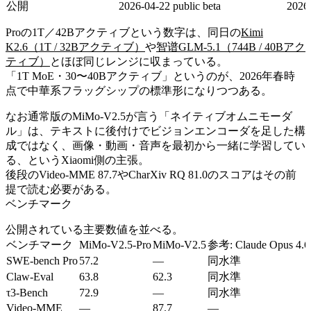
公開
2026-04-22 public beta
2026-
Proの1T／42Bアクティブという数字は、同日の
Kimi
K2.6（1T / 32Bアクティブ）
や
智谱GLM-5.1（744B / 40Bアク
ティブ）
とほぼ同じレンジに収まっている。
「1T MoE・30〜40Bアクティブ」というのが、2026年春時
点で中華系フラッグシップの標準形になりつつある。
なお通常版のMiMo-V2.5が言う「ネイティブオムニモーダ
ル」は、テキストに後付けでビジョンエンコーダを足した構
成ではなく、画像・動画・音声を最初から一緒に学習してい
る、というXiaomi側の主張。
後段のVideo-MME 87.7やCharXiv RQ 81.0のスコアはその前
提で読む必要がある。
ベンチマーク
公開されている主要数値を並べる。
ベンチマーク
MiMo-V2.5-Pro
MiMo-V2.5
参考: Claude Opus 4.6
SWE-bench Pro
57.2
—
同水準
Claw-Eval
63.8
62.3
同水準
τ3-Bench
72.9
—
同水準
Video-MME
—
87.7
—