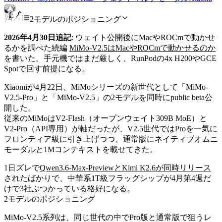
2モデルのポジショニング
2026年4月30日追記
: ウェイト公開後にMacやROCmで動かせ
るかを調べた続編
MiMo-V2.5はMacやROCmで動かせるのか
を書いた。手元機ではまだ厳しく、RunPodの4x H200やGCE
Spotで回す前提になる。
Xiaomiが4月22日、MiMoシリーズの新世代として「MiMo-
V2.5-Pro」と「MiMo-V2.5」の2モデルを同時にpublic beta公
開した。
従来のMiMoはV2-Flash（オープンウェイト309B MoE）と
V2-Pro（API専用）が軸だったが、V2.5世代ではProを一気に
フロンティア級に引き上げつつ、通常版にネイティブオムニ
モーダルと1Mコンテキストを載せてきた。
1日ズレで
Qwen3.6-Max-PreviewとKimi K2.6が同時リリース
されたばかりで、中華系1T級フラッグシップが4月第4週だ
けで3社ぶつかっている格好になる。
2モデルのポジショニング
MiMo-V2.5系列は、同じ世代の中でPro版と通常版で狙うレ