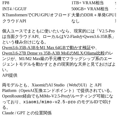
FP8
1TB+ VRAM相当
INT4 / GGUF
500GB+ VRAM相当
KTransformersでCPU/GPUオフロード
大量のDDR＋単発GPU
クラウドAPI
なし
個人ユースでまともに使いたいなら、現実的には「V2.5-Pro
は当面クラウドAPI、ローカルはV2-FlashかQwen3.6-35B系」
という棲み分けになる。
Qwen3.6-35B-A3BをM1 Max 64GBで動かす検証
や、
Qwen3.6-27B Dense vs 35B-A3B MoEのMLX/Ollama比較
のレ
ンジが、M1/M2 Max級の手元機でフラッグシップ系のエー
ジェントモデルを動かすときの現実的な天井と見ておけばよ
い。
API提供
両モデルとも、XiaomiのAI Studio（WebのUI）と API
Platform（OpenAI互換エンドポイント）で提供されている。
OpenRouter経由でもMiMo-V2.5-Proがルーティング可能にな
xiaomi/mimo-v2.5-pro
っており、
のモデルIDで叩け
る。
Claude / GPT との位置関係