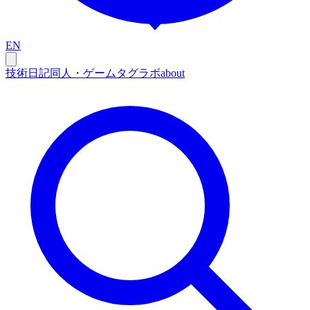
EN
技術
日記
同人・ゲーム
タグ
ラボ
about