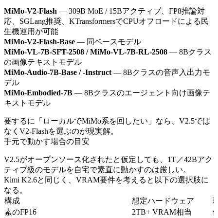
MiMo-V2-Flash
— 309B MoE / 15Bアクティブ、FP8推論対
応、SGLang推奨、KTransformersでCPUオフロードによる民
生機運用が可能
MiMo-V2-Flash-Base
— 同ベースモデル
MiMo-VL-7B-SFT-2508 / MiMo-VL-7B-RL-2508
— 8Bクラス
の画像テキストモデル
MiMo-Audio-7B-Base / -Instruct
— 8Bクラスの音声入出力モ
デル
MiMo-Embodied-7B
— 8Bクラスのエージェント向け画像テ
キストモデル
要するに「ローカルでMiMo系を回したい」なら、V2.5では
なくV2-Flashを選ぶのが現実解。
手元で動かす場合の目安
V2.5がオープンソース化されたと仮定しても、1T／42Bアク
ティブ級のモデルを自宅で素直に動かすのは厳しい。
Kimi K2.6と同じく、VRAM要件を考えると以下の選択肢に
なる。
構成
想定ハードウェア
素のFP16
2TB+ VRAM相当