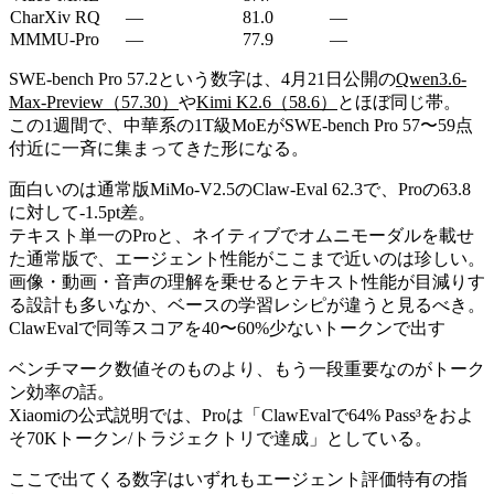
CharXiv RQ
—
81.0
—
MMMU-Pro
—
77.9
—
SWE-bench Pro 57.2という数字は、4月21日公開の
Qwen3.6-
Max-Preview（57.30）
や
Kimi K2.6（58.6）
とほぼ同じ帯。
この1週間で、中華系の1T級MoEがSWE-bench Pro 57〜59点
付近に一斉に集まってきた形になる。
面白いのは通常版MiMo-V2.5のClaw-Eval 62.3で、Proの63.8
に対して-1.5pt差。
テキスト単一のProと、ネイティブでオムニモーダルを載せ
た通常版で、エージェント性能がここまで近いのは珍しい。
画像・動画・音声の理解を乗せるとテキスト性能が目減りす
る設計も多いなか、ベースの学習レシピが違うと見るべき。
ClawEvalで同等スコアを40〜60%少ないトークンで出す
ベンチマーク数値そのものより、もう一段重要なのがトーク
ン効率の話。
Xiaomiの公式説明では、Proは「ClawEvalで64% Pass³をおよ
そ70Kトークン/トラジェクトリで達成」としている。
ここで出てくる数字はいずれもエージェント評価特有の指