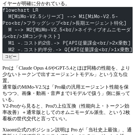
イヤーが明確に分かれている。
flowchart LR
  M[MiMo-V2.5シリーズ] --> M1[MiMo-V2.5-
Pro<br/>フラッグシップ<br/>長期エージェント特化]
  M --> M2[MiMo-V2.5<br/>ネイティブオムニモーダ
ル<br/>1Mコンテキスト]
  M1 -.コスト約2倍.-> P[API従量課金<br/>2x乗数]
  M2 -.コスト約半分.-> Q[API従量課金<br/>1x乗数]
コピー
Proは「Claude Opus 4.6やGPT-5.4とほぼ同格の性能を、より
少ないトークンで出すエージェントモデル」という立ち位
置。
通常版のMiMo-V2.5は「Pro級の汎用エージェント性能を保
ちつつ、画像・動画・音声まで1モデルで扱う」側に振って
いる。
V2-Proから見ると、Proの上位互換（性能向上・トークン効
率改善）＋通常版としてのオムニモーダル派生、という2枚
看板の世代交代と言っていい。
Xiaomi公式のポジション説明は Pro が「当社史上最強」、通