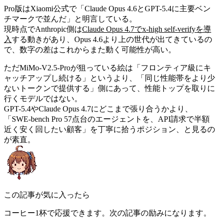
Pro版はXiaomi公式で「Claude Opus 4.6とGPT-5.4に主要ベン
チマークで並んだ」と明言している。
現時点でAnthropic側は
Claude Opus 4.7でx-high self-verifyを導
入
する動きがあり、Opus 4.6より上の世代が出てきているの
で、数字の差はこれからまた動く可能性が高い。
ただMiMo-V2.5-Proが狙っている絵は「フロンティア級にキ
ャッチアップし続ける」というより、「同じ性能帯をより少
ないトークンで提供する」側にあって、性能トップを取りに
行くモデルではない。
GPT-5.4やClaude Opus 4.7にどこまで張り合うかより、
「SWE-bench Pro 57点台のエージェントを、API請求で半額
近く安く回したい顧客」を丁寧に拾うポジション、と見るの
が素直。
この記事が気に入ったら
コーヒー1杯で応援できます。次の記事の励みになります。