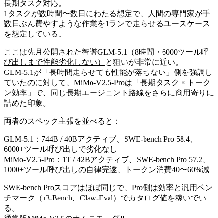
長期タスク対応。
1タスクが数時間〜数日にわたる想定で、人間の専門家が手
数日ぶん費やすような作業を1ランで走らせるユースケース
を想定している。
ここは先月公開された
智谱GLM-5.1（8時間・6000ツール呼
び出しまで性能劣化しない）
と狙いが非常に近い。
GLM-5.1が「長時間走らせても性能が落ちない」側を強調し
ていたのに対して、MiMo-V2.5-Proは「長期タスク × トーク
ン効率」で、同じ長期エージェント路線をさらに商用寄りに
詰めた印象。
両者のスペック主張を並べると：
GLM-5.1：744B / 40Bアクティブ、SWE-bench Pro 58.4、
6000+ツール呼び出しで劣化なし
MiMo-V2.5-Pro：1T / 42Bアクティブ、SWE-bench Pro 57.2、
1000+ツール呼び出しの自律完遂、トークン消費40〜60%減
SWE-bench Proスコアはほぼ同じで、Pro側は効率と汎用ベン
チマーク（τ3-Bench、Claw-Eval）でカタログ値を稼いでい
る。