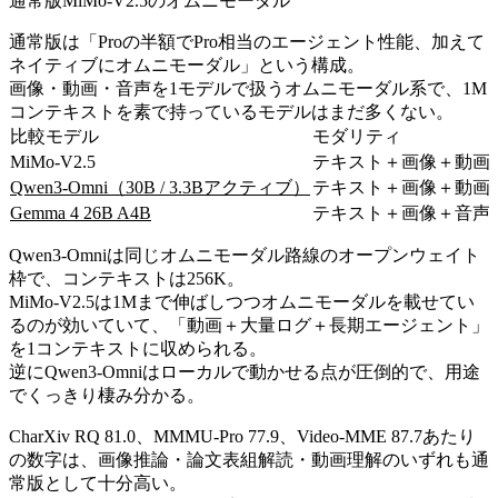
通常版MiMo-V2.5のオムニモーダル
通常版は「Proの半額でPro相当のエージェント性能、加えて
ネイティブにオムニモーダル」という構成。
画像・動画・音声を1モデルで扱うオムニモーダル系で、1M
コンテキストを素で持っているモデルはまだ多くない。
比較モデル
モダリティ
MiMo-V2.5
テキスト＋画像＋動画
Qwen3-Omni（30B / 3.3Bアクティブ）
テキスト＋画像＋動画
Gemma 4 26B A4B
テキスト＋画像＋音声（
Qwen3-Omniは同じオムニモーダル路線のオープンウェイト
枠で、コンテキストは256K。
MiMo-V2.5は1Mまで伸ばしつつオムニモーダルを載せてい
るのが効いていて、「動画＋大量ログ＋長期エージェント」
を1コンテキストに収められる。
逆にQwen3-Omniはローカルで動かせる点が圧倒的で、用途
でくっきり棲み分かる。
CharXiv RQ 81.0、MMMU-Pro 77.9、Video-MME 87.7あたり
の数字は、画像推論・論文表組解読・動画理解のいずれも通
常版として十分高い。