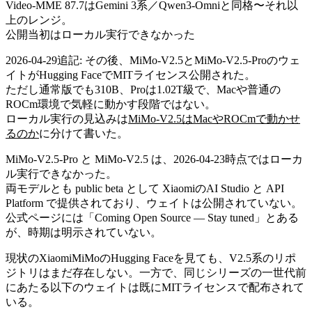
Video-MME 87.7はGemini 3系／Qwen3-Omniと同格〜それ以
上のレンジ。
公開当初はローカル実行できなかった
2026-04-29追記: その後、MiMo-V2.5とMiMo-V2.5-Proのウェ
イトがHugging FaceでMITライセンス公開された。
ただし通常版でも310B、Proは1.02T級で、Macや普通の
ROCm環境で気軽に動かす段階ではない。
ローカル実行の見込みは
MiMo-V2.5はMacやROCmで動かせ
るのか
に分けて書いた。
MiMo-V2.5-Pro と MiMo-V2.5 は、2026-04-23時点ではローカ
ル実行できなかった。
両モデルとも public beta として XiaomiのAI Studio と API
Platform で提供されており、ウェイトは公開されていない。
公式ページには「Coming Open Source — Stay tuned」とある
が、時期は明示されていない。
現状のXiaomiMiMoのHugging Faceを見ても、V2.5系のリポ
ジトリはまだ存在しない。一方で、同じシリーズの一世代前
にあたる以下のウェイトは既にMITライセンスで配布されて
いる。