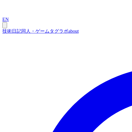
EN
技術
日記
同人・ゲーム
タグ
ラボ
about