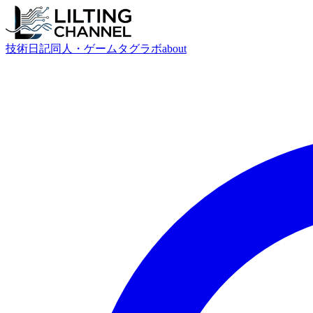
技術
日記
同人・ゲーム
タグ
ラボ
about