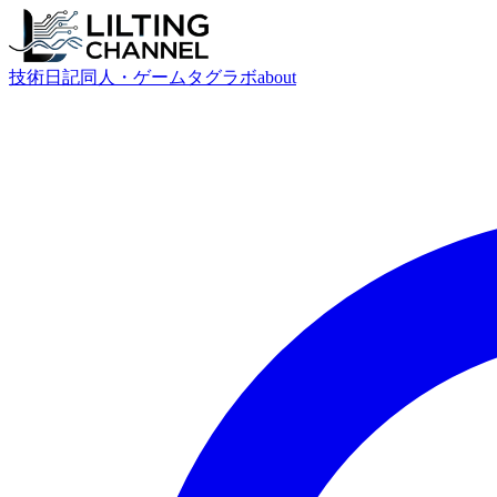
技術
日記
同人・ゲーム
タグ
ラボ
about