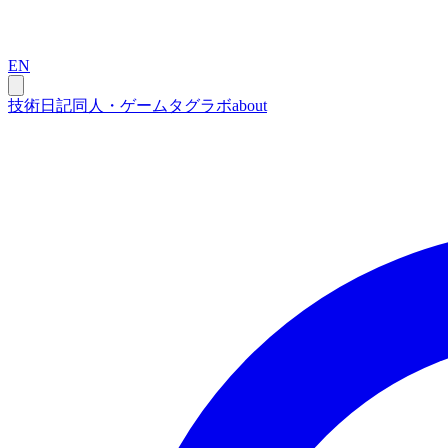
EN
技術
日記
同人・ゲーム
タグ
ラボ
about