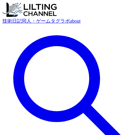
技術
日記
同人・ゲーム
タグ
ラボ
about