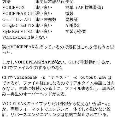
方法
速度
日本語品質
手間
VOICEVOX
速い
良い
簡単（API標準装備）
VOICEPEAK CLI
遅い
良い
微妙
Gemini Live API
速い
未知数
要検証
Google Cloud TTS
速い
良い
API課金
Style-Bert-VITS2
速い
良い
学習が必要
VOICEPEAKは使えない
実はVOICEPEAKを持っているので最初はこれを使おうと思
った。
しかし
VOICEPEAKはAPIがない
。GUIで手動操作するか、
CLIでファイル出力するかの2択。
voicepeak -s "テキスト" -o output.wav
CLIで
は
できるが、ファイル経由になるのでリアルタイム会話には向
かない。生成に数秒かかる上に、ファイル書き出し→読み込
み→再生のオーバーヘッドがある。
VOICEPEAKのライブラリだけ外部から使えないか調べた
が、専用フォーマットでエンジンと一体でしか動かない設
計。リバースエンジニアリングは規約で禁止されている。