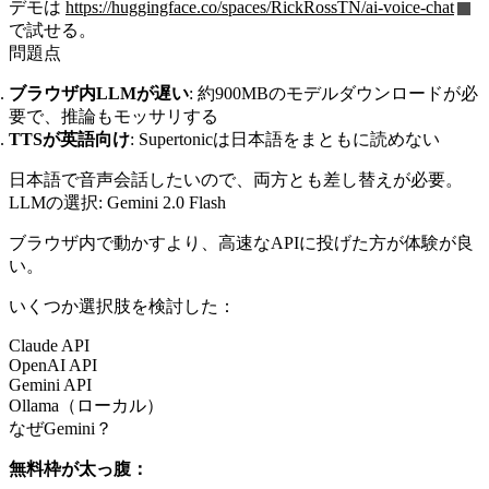
デモは
https://huggingface.co/spaces/RickRossTN/ai-voice-chat
で試せる。
問題点
ブラウザ内LLMが遅い
: 約900MBのモデルダウンロードが必
要で、推論もモッサリする
TTSが英語向け
: Supertonicは日本語をまともに読めない
日本語で音声会話したいので、両方とも差し替えが必要。
LLMの選択: Gemini 2.0 Flash
ブラウザ内で動かすより、高速なAPIに投げた方が体験が良
い。
いくつか選択肢を検討した：
Claude API
OpenAI API
Gemini API
Ollama（ローカル）
なぜGemini？
無料枠が太っ腹：