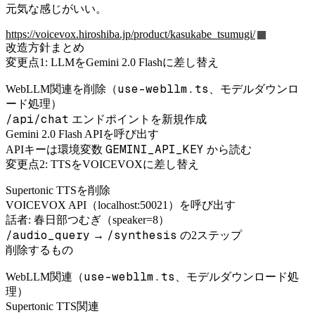
元気な感じがいい。
https://voicevox.hiroshiba.jp/product/kasukabe_tsumugi/
改造方針まとめ
変更点1: LLMをGemini 2.0 Flashに差し替え
use-webllm.ts
WebLLM関連を削除（
、モデルダウンロ
ード処理）
/api/chat
エンドポイントを新規作成
Gemini 2.0 Flash APIを呼び出す
GEMINI_API_KEY
APIキーは環境変数
から読む
変更点2: TTSをVOICEVOXに差し替え
Supertonic TTSを削除
VOICEVOX API（localhost:50021）を呼び出す
話者: 春日部つむぎ（speaker=8）
/audio_query
/synthesis
→
の2ステップ
削除するもの
use-webllm.ts
WebLLM関連（
、モデルダウンロード処
理）
Supertonic TTS関連