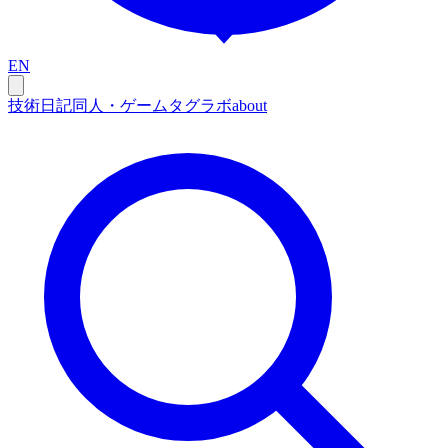
EN
技術
日記
同人・ゲーム
タグ
ラボ
about