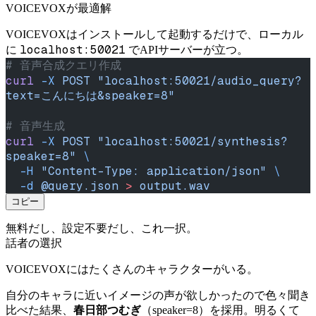
VOICEVOXが最適解
VOICEVOXはインストールして起動するだけで、ローカル
localhost:50021
に
でAPIサーバーが立つ。
# 音声合成クエリ作成
curl
 -X
 POST
 "localhost:50021/audio_query?
text=こんにちは&speaker=8"
# 音声生成
curl
 -X
 POST
 "localhost:50021/synthesis?
speaker=8"
 \
  -H
 "Content-Type: application/json"
 \
  -d
 @query.json
 >
 output.wav
コピー
無料だし、設定不要だし、これ一択。
話者の選択
VOICEVOXにはたくさんのキャラクターがいる。
自分のキャラに近いイメージの声が欲しかったので色々聞き
比べた結果、
春日部つむぎ
（speaker=8）を採用。明るくて