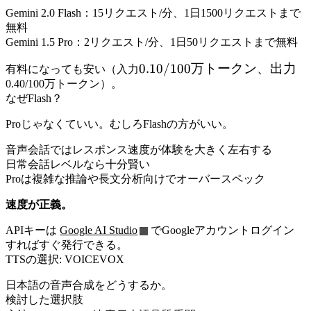
Gemini 2.0 Flash：15リクエスト/分、1日1500リクエストまで
無料
Gemini 1.5 Pro：2リクエスト/分、1日50リクエストまで無料
0.10/100
0.10/100
万トークン、出力
有料になっても安い（入力
万トー
0.40/100万トークン）。
なぜFlash？
クン、
出力
Proじゃなくていい。むしろFlashの方がいい。
音声会話ではレスポンス速度が体験を大きく左右する
日常会話レベルなら十分賢い
Proは複雑な推論や長文分析向けでオーバースペック
速度が正義。
APIキーは
Google AI Studio
でGoogleアカウントログイン
すればすぐ発行できる。
TTSの選択: VOICEVOX
日本語の音声合成をどうするか。
検討した選択肢