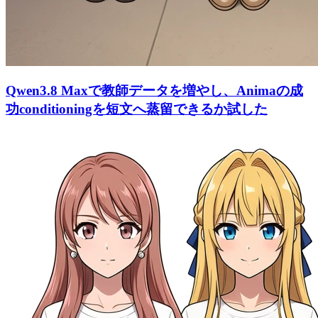
Qwen3.8 Maxで教師データを増やし、Animaの成
功conditioningを短文へ蒸留できるか試した