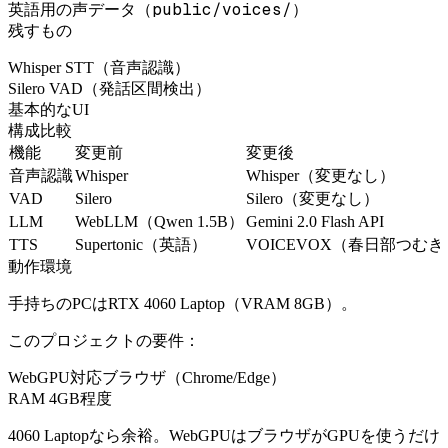
public/voices/
英語用の声データ（
）
残すもの
Whisper STT（音声認識）
Silero VAD（発話区間検出）
基本的なUI
構成比較
機能
変更前
変更後
音声認識
Whisper
Whisper（変更なし）
VAD
Silero
Silero（変更なし）
LLM
WebLLM（Qwen 1.5B）
Gemini 2.0 Flash API
TTS
Supertonic（英語）
VOICEVOX（春日部つむぎ
動作環境
手持ちのPCはRTX 4060 Laptop（VRAM 8GB）。
このプロジェクトの要件：
WebGPU対応ブラウザ（Chrome/Edge）
RAM 4GB程度
4060 Laptopなら余裕。WebGPUはブラウザがGPUを使うだけ