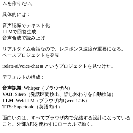
ムを作りたい。
具体的には：
音声認識でテキスト化
LLMで回答生成
音声合成で読み上げ
リアルタイム会話なので、レスポンス速度が重要になる。
ベースプロジェクトを発見
irelate-ai/voice-chat
というプロジェクトを見つけた。
デフォルトの構成：
音声認識
: Whisper（ブラウザ内）
VAD
: Silero（発話区間検出、話し終わりを自動検知）
LLM
: WebLLM（ブラウザ内Qwen 1.5B）
TTS
: Supertonic（英語向け）
面白いのは、すべてブラウザ内で完結する設計になっている
こと。外部APIを使わずにローカルで動く。