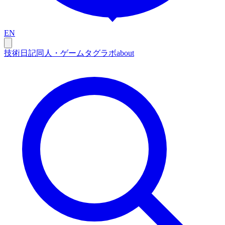
EN
技術
日記
同人・ゲーム
タグ
ラボ
about