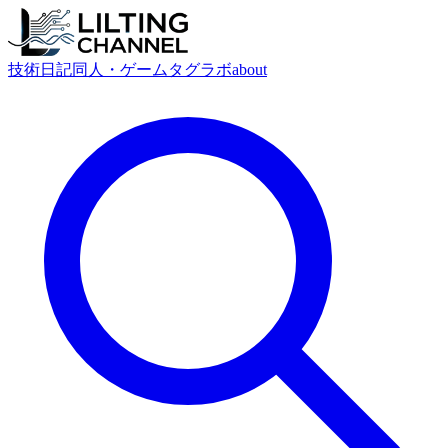
技術
日記
同人・ゲーム
タグ
ラボ
about