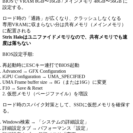
BIOSで VRAM 8GB〜16GB / メインメモリ 48GB〜56GB に
設定する。
ロード時の「通路」が広くなり、クラッシュしなくなる
専用VRAMに収まらない分は共有メモリ（メインメモリ）
に配置される
Strix Haloはユニファイドメモリなので、共有メモリでも速
度は落ちない
BIOS設定手順:
再起動時にESCキー連打でBIOS起動
Advanced → GFX Configuration
iGPU Configuration → UMA_SPECIFIED
UMA Frame buffer size → 8G（または16G）に変更
F10 → Save & Reset
2. 仮想メモリ（ページファイル）を増設
ロード時のスパイク対策として、SSDに仮想メモリを確保す
る。
Windows検索 → 「システムの詳細設定」
詳細設定タブ → パフォーマンス「設定」