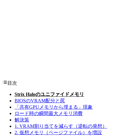
目次
Strix Haloのユニファイドメモリ
BIOSのVRAM配分と罠
「共有GPUメモリから埋まる」現象
ロード時の瞬間最大メモリ消費
解決策
1. VRAM割り当てを減らす（逆転の発想）
2. 仮想メモリ（ページファイル）を増設