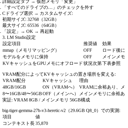
詳細設定タブ → 仮想メモリ「変更」
「すべてのドライブの…」のチェックを外す
Cドライブ選択 → カスタムサイズ:
初期サイズ: 32768（32GB）
最大サイズ: 65536（64GB）
「設定」→ OK → 再起動
3. LM Studio設定
設定項目
推奨値
効果
mmap（メモリマッピング）
OFF
ロード後に
モデルをメモリに保持
OFF
メインメモ
KVキャッシュをGPUメモにオフロード
状況次第
下表参照
VRAM配分によってKVキャッシュの置き場所を変える:
VRAM配分
KVキャッシュ
理由
48GB/16GB
ON（VRAMへ）
VRAMに余裕あり、メ
8〜16GB/48〜56GB
OFF（メインへ）
メインメモリに余裕あ
実証: VRAM 8GB / メインメモリ 56GB構成
big-tiger-gemma-27b-v3-heretic-v2（29.6GB Q8_0）での実測:
項目
値
コンテキスト長
35,870