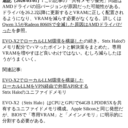
追記（2026-03-01）:
この記事の「共有メモリ優先」問題は
AMDドライバの旧バージョンが原因だった可能性がある。
ドライバを26.2.2以降に更新するとVRAMに正しく配置され
るようになり、VRAMを減らす必要がなくなる。詳しくは
Qwen 3.5がRadeon 8060Sで全滅した原因はAMDドライバだ
った
を参照。
EVO-X2でローカルLLM環境を構築した
の続き。Strix Haloの
メモリ配分でハマったポイントと解決策をまとめた。専用
VRAMを増やすほど良いわけではない。むしろ減らしたほ
うがうまくいく。
関連記事:
EVO-X2でローカルLLM環境を構築した
ローカルLLMをVPN経由で外部API化する
Strix Haloのユニファイドメモリ
EVO-X2（Strix Halo）はCPUとGPUで64GB LPDDR5Xを共
有するユニファイドメモリ構成。Apple Siliconと同じ発想だ
が、BIOSで「専用VRAM」と「メインメモリ」に明示的に
分割する必要がある。