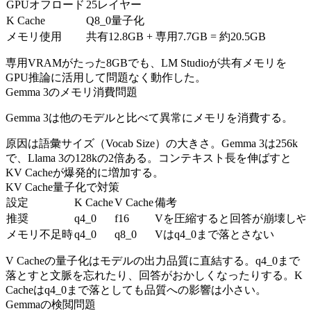
GPUオフロード
25レイヤー
K Cache
Q8_0量子化
メモリ使用
共有12.8GB + 専用7.7GB = 約20.5GB
専用VRAMがたった8GBでも、LM Studioが共有メモリを
GPU推論に活用して問題なく動作した。
Gemma 3のメモリ消費問題
Gemma 3は他のモデルと比べて異常にメモリを消費する。
原因は語彙サイズ（Vocab Size）の大きさ。Gemma 3は256k
で、Llama 3の128kの2倍ある。コンテキスト長を伸ばすと
KV Cacheが爆発的に増加する。
KV Cache量子化で対策
設定
K Cache
V Cache
備考
推奨
q4_0
f16
Vを圧縮すると回答が崩壊しや
メモリ不足時
q4_0
q8_0
Vはq4_0まで落とさない
V Cacheの量子化はモデルの出力品質に直結する。q4_0まで
落とすと文脈を忘れたり、回答がおかしくなったりする。K
Cacheはq4_0まで落としても品質への影響は小さい。
Gemmaの検閲問題