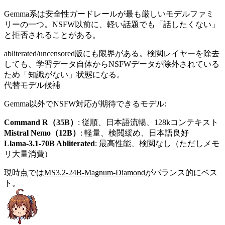
Gemma系は安全性ガードレールが最も厳しいモデルファミ
リーの一つ。NSFW以前に、軽い話題でも「話したくない」
と拒否されることがある。
abliterated/uncensored版にも限界がある。検閲レイヤーを除去
しても、学習データ自体からNSFWデータが除外されている
ため「知識がない」状態になる。
代替モデル候補
Gemma以外でNSFW対応が期待できるモデル:
Command R（35B）
: 従順、日本語流暢、128kコンテキスト
Mistral Nemo（12B）
: 軽量、検閲緩め、日本語良好
Llama-3.1-70B Abliterated
: 最高性能、検閲なし（ただしメモ
リ大量消費）
現時点では
MS3.2-24B-Magnum-Diamond
がバランス的にベス
ト。