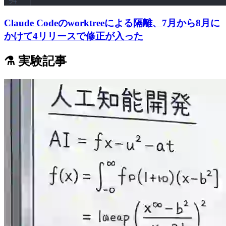
Claude Codeのworktreeによる隔離、7月から8月に
かけて4リリースで修正が入った
⚗️ 実験記事