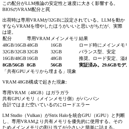
この配分がLLM推論の安定性と速度に大きく影響する。
BIOSのVRAM配分と罠
出荷時は専用VRAMが32GBに設定されている。LLMを動か
すならVRAMを増やしたほうがいいと思いがちだが、実際
は逆。
配分
専用VRAM
メインメモリ
結果
48GB/16GB
48GB
16GB
ロード時にメインメモ
32GB/32GB
32GB
32GB
バランス型、安定
16GB/48GB
16GB
48GB
推奨。ロード安定、溢
8GB/56GB
8GB
56GB
実証済み。29.6GBモデ
「共有GPUメモリから埋まる」現象
VRAM 48GB構成で起きた現象:
専用VRAM（48GB）はガラガラ
共有GPUメモリ（メインメモリ側）がパンパン
合計ではまだ空いているのにロードエラー
LM Studio（Vulkan）がStrix Haloを統合GPU（iGPU）と判断
し、専用VRAMより共有メモリを優先的に使用する。その
ためメインメモリの割り当てが小さいと簡単に詰まる。