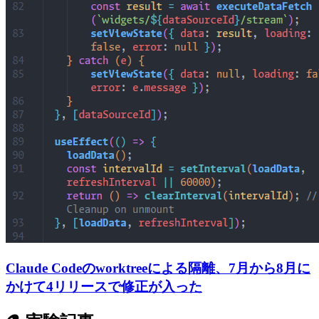
Claude Codeのworktreeによる隔離、7月から8月に
かけて4リリースで修正が入った