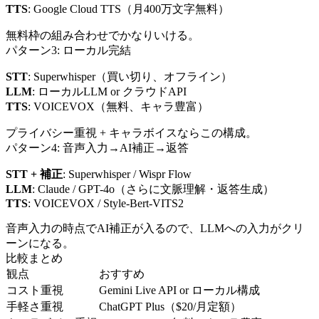
TTS
: Google Cloud TTS（月400万文字無料）
無料枠の組み合わせでかなりいける。
パターン3: ローカル完結
STT
: Superwhisper（買い切り、オフライン）
LLM
: ローカルLLM or クラウドAPI
TTS
: VOICEVOX（無料、キャラ豊富）
プライバシー重視 + キャラボイスならこの構成。
パターン4: 音声入力→AI補正→返答
STT + 補正
: Superwhisper / Wispr Flow
LLM
: Claude / GPT-4o（さらに文脈理解・返答生成）
TTS
: VOICEVOX / Style-Bert-VITS2
音声入力の時点でAI補正が入るので、LLMへの入力がクリ
ーンになる。
比較まとめ
観点
おすすめ
コスト重視
Gemini Live API or ローカル構成
手軽さ重視
ChatGPT Plus（$20/月定額）