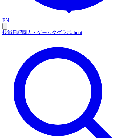
EN
技術
日記
同人・ゲーム
タグ
ラボ
about