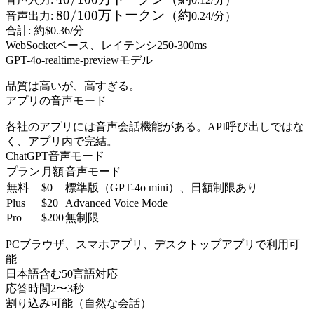
万トー
80/100
80/100
万トークン（約
音声出力:
0.24/分）
クン
万トー
合計: 約$0.36/分
WebSocketベース、レイテンシ250-300ms
（約
クン
GPT-4o-realtime-previewモデル
（約
品質は高いが、高すぎる。
アプリの音声モード
各社のアプリには音声会話機能がある。API呼び出しではな
く、アプリ内で完結。
ChatGPT音声モード
プラン
月額
音声モード
無料
$0
標準版（GPT-4o mini）、日額制限あり
Plus
$20
Advanced Voice Mode
Pro
$200
無制限
PCブラウザ、スマホアプリ、デスクトップアプリで利用可
能
日本語含む50言語対応
応答時間2〜3秒
割り込み可能（自然な会話）