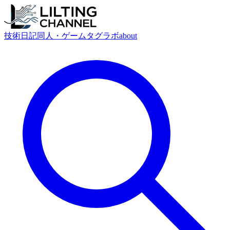
技術
日記
同人・ゲーム
タグ
ラボ
about