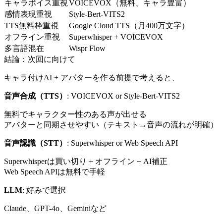
キャラボイス重視
VOICEVOX（無料、キャラ豊富）
感情表現重視
Style-Bert-VITS2
TTS無料枠重視
Google Cloud TTS（月400万文字）
オフライン重視
Superwhisper + VOICEVOX
多言語混在
Wispr Flow
結論：次回に向けて
キャラ付けAI + アバターを作る前提で考えると、
音声合成（TTS）
: VOICEVOX or Style-Bert-VITS2
無料でキャラクター性のある声が出せる
アバターと同期させやすい（テキスト→音声の流れが明確）
音声認識（STT）
: Superwhisper or Web Speech API
Superwhisperは買い切り + オフライン + AI補正
Web Speech APIは無料で手軽
LLM
: 好みで選択
Claude、GPT-4o、Geminiなど