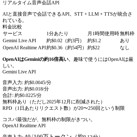
リアルタイム音声会話API
AIと直接音声で会話できるAPI。STT + LLM + TTSが統合さ
れている。
料金比較
サービス
1分あたり
月1時間使用時
無料枠
Gemini Live API
約$0.02（約3円）
約$1.2
あり
OpenAI Realtime API
約$0.36（約54円）
約$22
なし
OpenAIはGeminiの約16倍高い
。趣味で使うにはOpenAIは厳
しい。
Gemini Live API
音声入力: 約$0.0045/分
音声出力: 約$0.018/分
合計: 約$0.0225/分
無料枠あり（ただし2025年12月に削減された）
RPD（1日あたりリクエスト数）が20〜250回という制限
コスパ最強だが、無料枠の制限がきつい。
OpenAI Realtime API
40/100
40/100
万トークン（約
音声入力:
0.12/分）