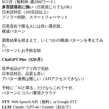
$15/月（無料枠: 週2000ワード）
多言語混在に強い
（日英混じりでもOK）
日本語対応（100言語以上）
フィラー削除、スマートフォーマット
日英混在で喋る人には良い選択肢。
構成パターン
調査結果を踏まえて、いくつかの構成パターンを考えてみ
た。
パターン1: お手軽定額
ChatGPT Plus（$20/月）
音声会話がアプリ内で完結
日本語対応、品質も良い
アバター連携は難しい（APIアクセスできない）
手軽に「AIと喋る」だけならこれで十分。
パターン2: コスパ重視クラウド
STT
: Web Speech API（無料）or Google STT
LLM
: Claude / GPT-4o / Gemini（好みで）