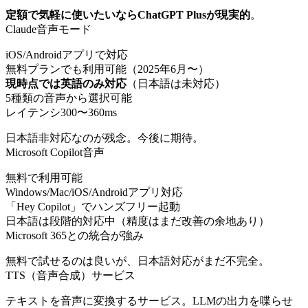
定額で気軽に使いたいならChatGPT Plusが現実的
。
Claude音声モード
iOS/Androidアプリで対応
無料プランでも利用可能（2025年6月〜）
現時点では英語のみ対応
（日本語は未対応）
5種類の音声から選択可能
レイテンシ300〜360ms
日本語非対応なのが残念。今後に期待。
Microsoft Copilot音声
無料で利用可能
Windows/Mac/iOS/Androidアプリ対応
「Hey Copilot」でハンズフリー起動
日本語は段階的対応中（精度はまだ改善の余地あり）
Microsoft 365との統合が強み
無料で試せるのは良いが、日本語対応がまだ不完全。
TTS（音声合成）サービス
テキストを音声に変換するサービス。LLMの出力を喋らせ