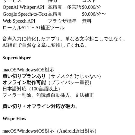
サービス
特徴
コスト
OpenAI Whisper API
高精度、多言語
$0.006/分
Google Speech-to-Text
高精度
$0.006/分〜
Web Speech API
ブラウザ標準
無料
ローカルSTT + AI補正ツール
音声入力に特化したアプリ。単なる文字起こしではなく、
AI補正で自然な文章に変換してくれる。
Superwhisper
macOS/Windows/iOS対応
買い切りプランあり
（サブスクだけじゃない）
オフライン動作可能
（プライバシー重視）
日本語対応（100言語以上）
フィラー削除、句読点自動挿入、文法補正
買い切り + オフライン対応が魅力
。
Wispr Flow
macOS/Windows/iOS対応（Android近日対応）