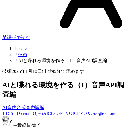
英語版で読む
トップ
技術
AIと喋れる環境を作る（1）音声API調査編
技術
2026年1月10日(土)
約5分で読めます
AIと喋れる環境を作る（1）音声API調
査編
AI
音声合成
音声認識
TTS
STT
Gemini
OpenAI
ChatGPT
VOICEVOX
Google Cloud
最終目標