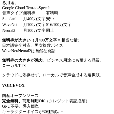
る用途。
Google Cloud Text-to-Speech
音声タイプ
無料枠
有料時
Standard
月400万文字
安い
WaveNet
月100万文字
$16/100万文字
Neural2
月100万文字
同上
無料枠が大きい
（月400万文字 = 相当な量）
日本語完全対応、男女複数ボイス
WaveNet/Neural2は自然な発話
無料枠の大きさが魅力
。ビジネス用途にも耐える品質。
ローカルTTS
クラウドに依存せず、ローカルで音声合成する選択肢。
VOICEVOX
国産オープンソース
完全無料、商用利用OK
（クレジット表記必須）
GPU不要、導入簡単
キャラクターボイスが30種類以上