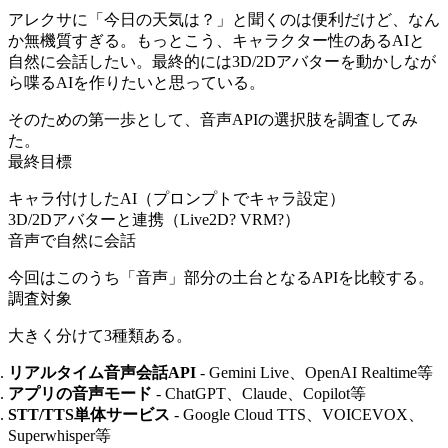
アレクサに「今日の天気は？」と聞くのは便利だけど、なん
か無機質すぎる。もっとこう、キャラクター性のあるAIと
自然に会話したい。最終的には3D/2Dアバターを動かしなが
ら喋るAIを作りたいと思っている。
そのための第一歩として、音声APIの選択肢を調査してみ
た。
最終目標
キャラ付けしたAI（プロンプトでキャラ設定）
3D/2Dアバターと連携（Live2D? VRM?）
音声で自然に会話
今回はこのうち「音声」部分の土台となるAPIを比較する。
調査対象
大きく分けて3種類ある。
リアルタイム音声会話API
- Gemini Live、OpenAI Realtime等
アプリの音声モード
- ChatGPT、Claude、Copilot等
STT/TTS単体サービス
- Google Cloud TTS、VOICEVOX、
Superwhisper等