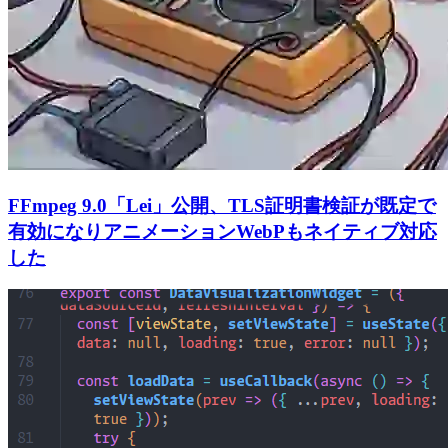
FFmpeg 9.0「Lei」公開、TLS証明書検証が既定で
有効になりアニメーションWebPもネイティブ対応
した