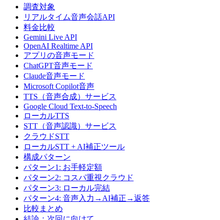
調査対象
リアルタイム音声会話API
料金比較
Gemini Live API
OpenAI Realtime API
アプリの音声モード
ChatGPT音声モード
Claude音声モード
Microsoft Copilot音声
TTS（音声合成）サービス
Google Cloud Text-to-Speech
ローカルTTS
STT（音声認識）サービス
クラウドSTT
ローカルSTT + AI補正ツール
構成パターン
パターン1: お手軽定額
パターン2: コスパ重視クラウド
パターン3: ローカル完結
パターン4: 音声入力→AI補正→返答
比較まとめ
結論：次回に向けて