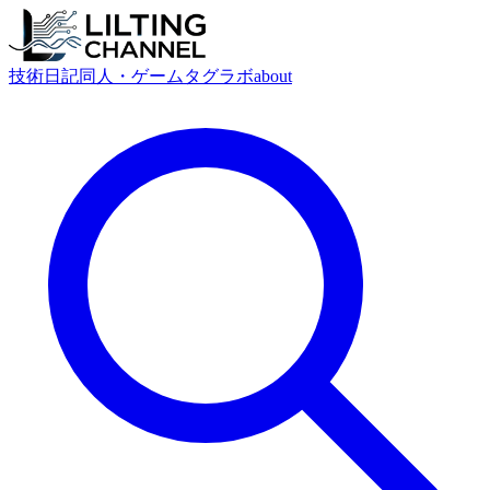
技術
日記
同人・ゲーム
タグ
ラボ
about