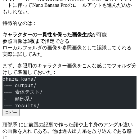
ートに伴ってNano Banana Proのロールアウトも進んだのか
もしれない。
特徴的なのは：
キャラクターの一貫性を保った画像生成
が可能
参照画像は
3枚まで
指定できる
ローカルフォルダの画像を参照画像として認識してくれる
実際に試してみた
まず、参照用のキャラクター画像をこんな感じでフォルダ分
けして準備しておいた：
chara_kana/
├── output/
├── 素体テスト/
├── 頭部系/
└── results/
コピー
頭部系
には
前回の記事
で作った顔や上半身のアングル違い
の画像を入れてある。他は過去出力系を放り込んである感
じ。