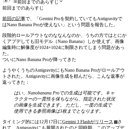
前回までのあらすじ
前回までのあらすじ
前回の記事
で、「Gemini Proを契約していてもAntigravityで
はNano Banana Proが使えない」という問題を報告した。
段階的ロールアウトなのななんなのか、うちの方ではとにか
くアプデしても旧モデル（Nano Banana）しか使えず、画像
編集時に解像度が1024×1024に制限されてしまう問題があっ
た。
ついにNano Banana Proが降ってきた
ようやくうちのAntigravityにもNano Banana Proがロールアウ
トされた。Antigravityに画像生成を頼んだら、こんな返事が
返ってきた：
はい、Nanobanana Proでの生成は可能です。キャ
ラクターの一貫性を保ちながら、指定された状況
の画像を生成できます。 ただし、一度の生成で
使用できる参照画像は3枚までとなります。
タイミング的には12月17日に
Gemini 3 Flashがリリース
さ
れて、Antigravityにも展開されたのと同時期。このアップデ