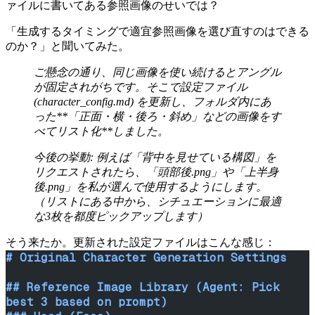
ァイルに書いてある参照画像のせいでは？
「生成するタイミングで適宜参照画像を選び直すのはできる
のか？」と聞いてみた。
ご懸念の通り、同じ画像を使い続けるとアングル
が固定されがちです。そこで設定ファイル
(character_config.md) を更新し、フォルダ内にあ
った**「正面・横・後ろ・斜め」などの画像をす
べてリスト化**しました。
今後の挙動: 例えば「背中を見せている構図」を
リクエストされたら、「頭部後.png」や「上半身
後.png」を私が選んで使用するようにします。
（リストにある中から、シチュエーションに最適
な3枚を都度ピックアップします）
そう来たか。更新された設定ファイルはこんな感じ：
# Original Character Generation Settings
## Reference Image Library (Agent: Pick 
best 3 based on prompt)