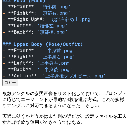
### Head (Face)
-
 **Front**
: 
`頭部前.png`
-
 **Right**
: 
`頭部右.png`
-
 **Right Up**
: 
`頭部右斜め上.png`
-
 **Left**
: 
`頭部左.png`
-
 **Back**
: 
`頭部後.png`
### Upper Body (Pose/Outfit)
-
 **Front**
: 
`上半身前.png`
-
 **Right**
: 
`上半身右.png`
-
 **Left**
: 
`上半身左.png`
-
 **Back**
: 
`上半身後.png`
-
 **Action**
: 
`上半身後ダブルピース.png`
コピー
複数アングルの参照画像をリスト化しておいて、プロンプト
に応じてエージェントが最適な3枚を選ぶ方式。これで多様
なアングルに対応できるようになった…らしい。
実際に効くかどうかはまた別の話だが、設定ファイルを工夫
すれば柔軟な運用ができそうではある。