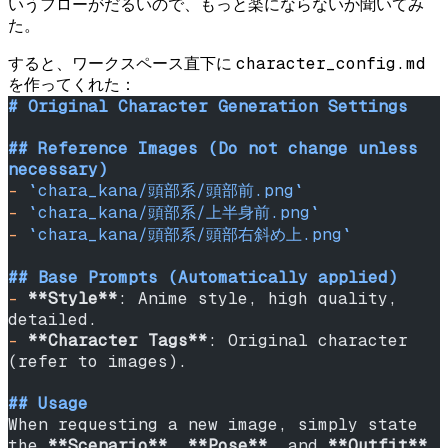
いうフローがだるいので、もっと楽にならないか聞いてみ
た。
character_config.md
すると、ワークスペース直下に
を作ってくれた：
# Original Character Generation Settings
## Reference Images (Do not change unless 
necessary)
-
 `chara_kana/頭部系/頭部前.png`
-
 `chara_kana/頭部系/上半身前.png`
-
 `chara_kana/頭部系/頭部右斜め上.png`
## Base Prompts (Automatically applied)
-
 **Style**
: Anime style, high quality, 
detailed.
-
 **Character Tags**
: Original character 
(refer to images).
## Usage
When requesting a new image, simply state 
the 
**Scenario**
, 
**Pose**
, and 
**Outfit**
.