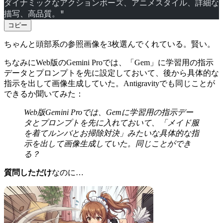
ダイナミックなアクションポーズ、アニメスタイル、詳細な
描写、高品質。"
コピー
ちゃんと頭部系の参照画像を3枚選んでくれている。賢い。
ちなみにWeb版のGemini Proでは、「Gem」に学習用の指示
データとプロンプトを先に設定しておいて、後から具体的な
指示を出して画像生成していた。Antigravityでも同じことが
できるか聞いてみた：
Web版Gemini Proでは、Gemに学習用の指示デー
タとプロンプトを先に入れておいて、「メイド服
を着てルンバとお掃除対決」みたいな具体的な指
示を出して画像生成していた。同じことができ
る？
質問しただけ
なのに…