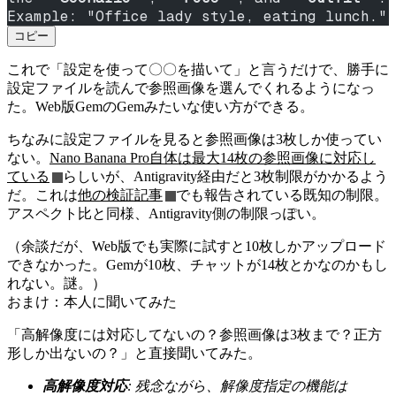
Example: "Office lady style, eating lunch."
コピー
これで「設定を使って〇〇を描いて」と言うだけで、勝手に
設定ファイルを読んで参照画像を選んでくれるようになっ
た。Web版GemのGemみたいな使い方ができる。
ちなみに設定ファイルを見ると参照画像は3枚しか使ってい
ない。
Nano Banana Pro自体は最大14枚の参照画像に対応し
ている
らしいが、Antigravity経由だと3枚制限がかかるよう
だ。これは
他の検証記事
でも報告されている既知の制限。
アスペクト比と同様、Antigravity側の制限っぽい。
（余談だが、Web版でも実際に試すと10枚しかアップロード
できなかった。Gemが10枚、チャットが14枚とかなのかもし
れない。謎。）
おまけ：本人に聞いてみた
「高解像度には対応してないの？参照画像は3枚まで？正方
形しか出ないの？」と直接聞いてみた。
高解像度対応
: 残念ながら、解像度指定の機能は