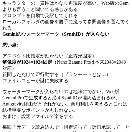
キャラクターの一貫性はかなり再現度が高い。Web版のGem
よりも言うこと聞いてる感じがある
プロンプトを自動で英訳してくれる
ローカルフォルダの画像を勝手に漁って参照画像を選んでく
れる
Geminiのウォーターマーク（SynthID）が入らない
悪い点:
アスペクト比指定が効かない（正方形固定）
解像度が1024×1024固定
（Nano Banana Proは本来2048×2048
対応）
質問しただけで即行動する（プランモードとは…）
ファイルコピーが謎に失敗する
ウォーターマークが入らないのは地味にでかい。Web版
Gemini Proで生成すると必ずSynthIDが埋め込まれるが、
Antigravity経由だとそれがない。商用利用を考えるとこれは
結構重要なポイントかもしれない。
おまけ：設定ファイルで楽をする
毎回「元データ読み込んで→指定送って→計画承認して」と