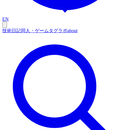
EN
技術
日記
同人・ゲーム
タグ
ラボ
about