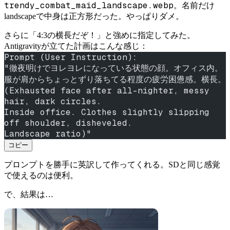
trendy_combat_maid_landscape.webp
。名前だけ
landscapeで中身は正方形だった。やっぱりダメ。
さらに「4:3の横長だぞ！」と強めに指定してみた。
Antigravityが立てた計画はこんな感じ：
Prompt (User Instruction):
"徹夜明けでヨレヨレになっている状態の顔。オフィス内。
服が肩からちょっとずり落ちてる程度の疲労困憊感。横長。
(Exhausted face after all-nighter, messy 
hair, dark circles.
Inside office. Clothes slightly slipping 
off shoulder, disheveled.
Landscape ratio)"
コピー
プロンプトを勝手に英訳して作ってくれる。SDと同じ感覚
で使えるのは便利。
で、結果は…