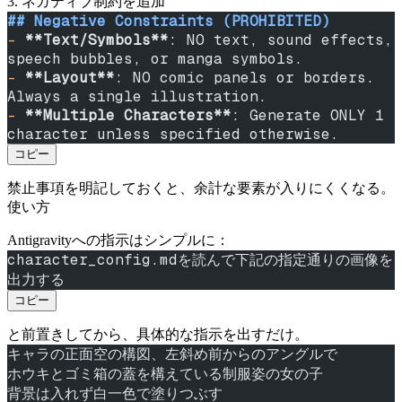
3. ネガティブ制約を追加
## Negative Constraints (PROHIBITED)
-
 **Text/Symbols**
: NO text, sound effects, 
speech bubbles, or manga symbols.
-
 **Layout**
: NO comic panels or borders. 
Always a single illustration.
-
 **Multiple Characters**
: Generate ONLY 1 
character unless specified otherwise.
コピー
禁止事項を明記しておくと、余計な要素が入りにくくなる。
使い方
Antigravityへの指示はシンプルに：
character_config.mdを読んで下記の指定通りの画像を
出力する
コピー
と前置きしてから、具体的な指示を出すだけ。
キャラの正面空の構図、左斜め前からのアングルで
ホウキとゴミ箱の蓋を構えている制服姿の女の子
背景は入れず白一色で塗りつぶす