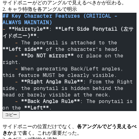
サイドポニーがどのアングルで見えるべきかが伝わる。
2. キャラ特徴を各アングルで明示
## Key Character Features (CRITICAL - 
ALWAYS MAINTAIN)
-
 **Hairstyle**
: 
**Left Side Ponytail (左サ
イドポニー)**
.
    -
 The ponytail is attached to the 
**Left side**
 of the character's head.
    -
 **Do NOT mirror**
 or place on the 
right.
    -
 When generating Back/Left angles, 
this feature MUST be clearly visible.
    -
 **Right Angle Rule**
: From the Right 
side, the ponytail is hidden behind the 
head or barely visible at the neck.
    -
 **Back Angle Rule**
: The ponytail is 
on the 
**Left**
.
コピー
サイドポニーの位置だけでなく、
各アングルでどう見えるべ
きか
まで書く。これが重要だった。