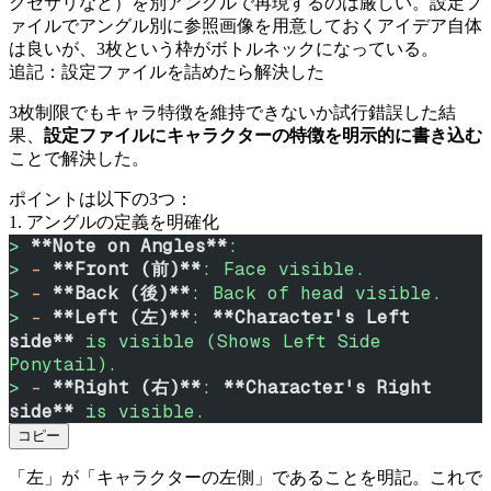
クセサリなど）を別アングルで再現するのは厳しい。設定フ
ァイルでアングル別に参照画像を用意しておくアイデア自体
は良いが、3枚という枠がボトルネックになっている。
追記：設定ファイルを詰めたら解決した
3枚制限でもキャラ特徴を維持できないか試行錯誤した結
果、
設定ファイルにキャラクターの特徴を明示的に書き込む
ことで解決した。
ポイントは以下の3つ：
1. アングルの定義を明確化
> 
**Note on Angles**
:
> 
-
 **Front (前)**
: Face visible.
> 
-
 **Back (後)**
: Back of head visible.
> 
-
 **Left (左)**
: 
**Character's Left 
side**
 is visible (Shows Left Side 
Ponytail).
> 
-
 **Right (右)**
: 
**Character's Right 
side**
 is visible.
コピー
「左」が「キャラクターの左側」であることを明記。これで