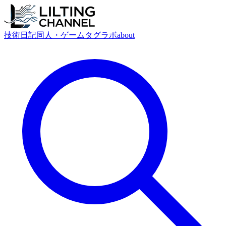
技術
日記
同人・ゲーム
タグ
ラボ
about