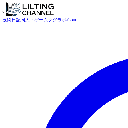
技術
日記
同人・ゲーム
タグ
ラボ
about