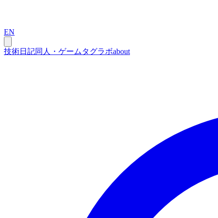
EN
技術
日記
同人・ゲーム
タグ
ラボ
about