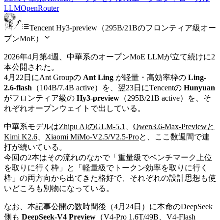
LLM
OpenRouter
Tencent Hy3-preview（295B/21Bのフロンティア級オー
プンMoE）
2026年4月第4週、中華系のオープンMoE LLMが立て続けに2
本公開された。
4月22日にAnt Groupの
Ant Ling
が軽量・高効率枠の
Ling-
2.6-flash
（104B/7.4B active）を、翌23日にTencentの
Hunyuan
がフロンティア級の
Hy3-preview
（295B/21B active）を、そ
れぞれオープンウェイトで出している。
中華系モデルは
Zhipu AIのGLM-5.1
、
Qwen3.6-Max-Previewと
Kimi K2.6
、
Xiaomi MiMo-V2.5/V2.5-Pro
と、ここ数週間で連
打が続いている。
今回の2本はその流れのなかで「重量級でベンチマーク上位
を取りに行く枠」と「軽量級でトークン効率を取りに行く
枠」の両方向から出てきた格好で、それぞれの設計思想も使
いどころも別物になっている。
なお、本記事公開の数時間後（4月24日）に本命のDeepSeek
側も
DeepSeek-V4 Preview
（V4-Pro 1.6T/49B、V4-Flash