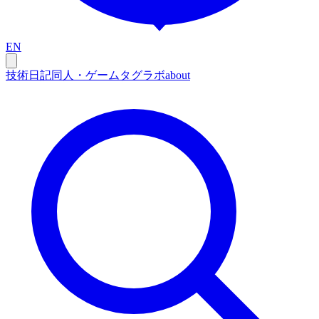
EN
技術
日記
同人・ゲーム
タグ
ラボ
about