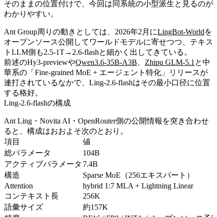
そのままの位置付けで、今回は同系統の小型派生と見るのが
わかりやすい。
Ant Group周りの動きとしては、2026年2月に
LingBot-World
を
オープンソース公開してワールドモデルに寄せつつ、テキス
トLLM側も2.5-1T→2.6-flashと細かく出してきている。
前述のHy3-previewや
Qwen3.6-35B-A3B
、
Zhipu GLM-5.1
と中
華系の「Fine-grained MoE + エージェント特化」リリースが
連打されているなかで、Ling-2.6-flashはその最小口径に位置
する格好。
Ling-2.6-flashの構成
Ant Ling・Novita AI・OpenRouter側の公開情報を突き合わせ
ると、構成はおおよそ次のとおり。
項目
値
総パラメータ
104B
アクティブパラメータ
7.4B
構造
Sparse MoE（256エキスパート）
Attention
hybrid 1:7 MLA + Lightning Linear
コンテキスト長
256K
語彙サイズ
約157K