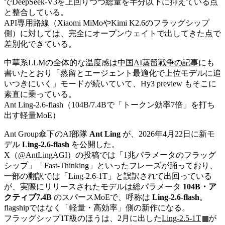
でDeepSeek-V3を上回りつつ総量を半分以下に抑えている点
と整合している。
API専用路線（Xiaomi MiMoやKimi K2.6のフラッグシップ
側）に対しては、完全にオープンウェイトで出してきた点で
差別化できている。
中華系LLMの全体的な温度感は
中国AI蒸留戦争の記事
にも
書いたとおり「蒸留とエージェント最適化で上位モデルに追
いつきにいく」モードが続いていて、Hy3 preview もそこに
素直に乗っている。
Ant Ling-2.6-flash（104B/7.4Bで「トークン効率7倍」を打ち
出す軽量MoE）
Ant Group傘下のAI部隊
Ant Ling
が、2026年4月22日に新モ
デル
Ling-2.6-flash
を公開した。
X（@AntLingAGI）の投稿では「1兆パラメータのフラッグ
シップ」「Fast-Thinking」といったフレーズが踊っており、
一部の翻訳では「Ling-2.6-1T」と誤訳されて出回っている
が、実際にリリースされたモデルは総パラメータ
104B・ア
クティブ7.4B
のスパースMoEで、呼称は
Ling-2.6-flash
。
flagshipではなく「軽量・高効率」側の新作になる。
フラッグシップ1T級のほうは、2月に出した
Ling-2.5-1T
が