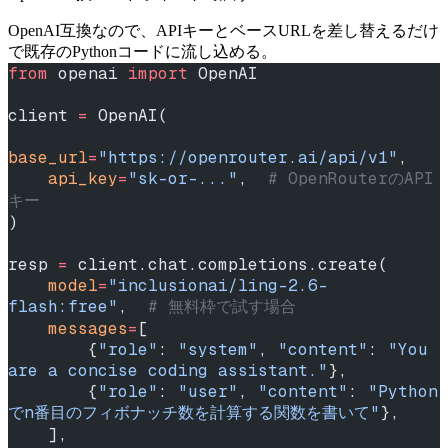
OpenAI互換なので、APIキーとベースURLを差し替えるだけ
で既存のPythonコードに流し込める。
from
 openai 
import
 OpenAI
client 
=
 OpenAI(
base_url
=
"https://openrouter.ai/api/v1"
,
    api_key
=
"sk-or-..."
,  
# OpenRouterのAPI
キー
)
resp 
=
 client.chat.completions.create(
    model
=
"inclusionai/ling-2.6-
flash:free"
,  
# 無料枠で試す場合
    messages
=
[
        {
"role"
: 
"system"
, 
"content"
: 
"You 
are a concise coding assistant."
},
        {
"role"
: 
"user"
, 
"content"
: 
"Python
でn番目のフィボナッチ数を計算する関数を書いて"
},
    ],