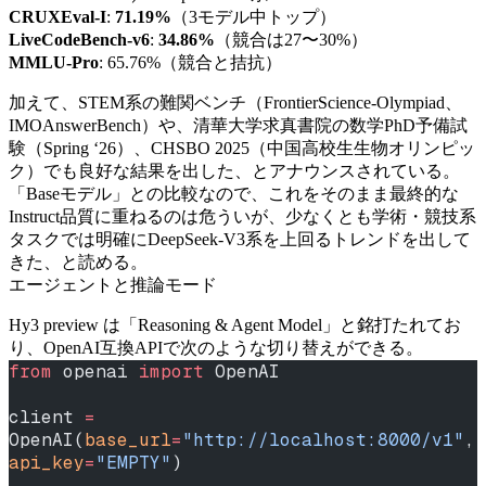
CRUXEval-I
:
71.19%
（3モデル中トップ）
LiveCodeBench-v6
:
34.86%
（競合は27〜30%）
MMLU-Pro
: 65.76%（競合と拮抗）
加えて、STEM系の難関ベンチ（FrontierScience-Olympiad、
IMOAnswerBench）や、清華大学求真書院の数学PhD予備試
験（Spring ‘26）、CHSBO 2025（中国高校生生物オリンピッ
ク）でも良好な結果を出した、とアナウンスされている。
「Baseモデル」との比較なので、これをそのまま最終的な
Instruct品質に重ねるのは危ういが、少なくとも学術・競技系
タスクでは明確にDeepSeek-V3系を上回るトレンドを出して
きた、と読める。
エージェントと推論モード
Hy3 preview は「Reasoning & Agent Model」と銘打たれてお
り、OpenAI互換APIで次のような切り替えができる。
from
 openai 
import
 OpenAI
client 
=
OpenAI(
base_url
=
"http://localhost:8000/v1"
, 
api_key
=
"EMPTY"
)