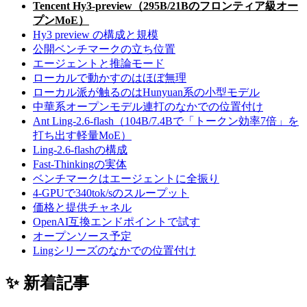
Tencent Hy3-preview（295B/21Bのフロンティア級オー
プンMoE）
Hy3 preview の構成と規模
公開ベンチマークの立ち位置
エージェントと推論モード
ローカルで動かすのはほぼ無理
ローカル派が触るのはHunyuan系の小型モデル
中華系オープンモデル連打のなかでの位置付け
Ant Ling-2.6-flash（104B/7.4Bで「トークン効率7倍」を
打ち出す軽量MoE）
Ling-2.6-flashの構成
Fast-Thinkingの実体
ベンチマークはエージェントに全振り
4-GPUで340tok/sのスループット
価格と提供チャネル
OpenAI互換エンドポイントで試す
オープンソース予定
Lingシリーズのなかでの位置付け
✨ 新着記事