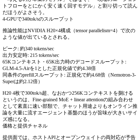
トフローをとにかく安く速く回すモデル」と割り切って読ん
だほうがよさそう。
4-GPUで340tok/sのスループット
推論性能はNVIDIA H20×4構成（tensor parallelism=4）で次の
ような値が出ているとされる。
ピーク: 約340 tokens/sec
出力安定時: 215 tokens/sec
65Kコンテキスト・65K出力時のデコードスループット:
GLM-4.5-Airを1とした正規化値で約4.38倍
同条件のprefillスループット: 正規化で約4.68倍（Nemotron-3-
Superは約2.12倍）
H20 4枚で300tok/s超、なおかつ256Kコンテキストを捌ける
というのは、Fine-grained MoE + linear attentionの組み合わせ
として素直に速い部類で、チャット用途よりもオンライン推
論を大量に流すエージェント基盤のほうが旨味が大きいサイ
ズ感になる。
価格と提供チャネル
提供面では、ホストAPIとオープンウェイトの両対応が予告