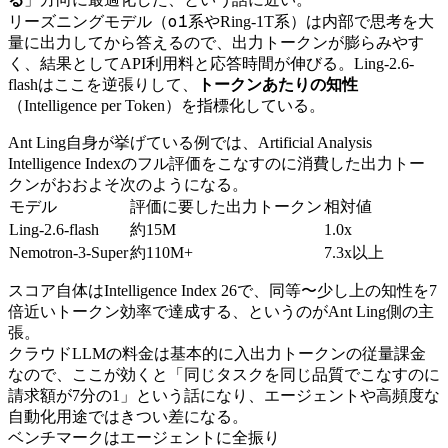
o1
リーズニングモデル（
系やRing-1T系）は内部で思考を大
量に出力してから答えるので、出力トークンが膨らみやす
く、結果としてAPI利用料と応答時間が伸びる。Ling-2.6-
flashはここを逆張りして、
トークンあたりの知性
（Intelligence per Token）を指標化している。
Ant Ling自身が挙げている例では、Artificial Analysis
Intelligence Indexのフル評価をこなすのに消費した出力トー
クンがおおよそ次のようになる。
モデル
評価に要した出力トークン
相対値
Ling-2.6-flash
約15M
1.0x
Nemotron-3-Super
約110M+
7.3x以上
スコア自体はIntelligence Index 26で、同等〜少し上の知性を7
倍近いトークン効率で達成する、というのがAnt Ling側の主
張。
クラウドLLMの料金は基本的に入出力トークンの従量課金
なので、ここが効くと「同じタスクを同じ品質でこなすのに
請求額が7分の1」という話になり、エージェントや高頻度な
自動化用途ではきつい差になる。
ベンチマークはエージェントに全振り