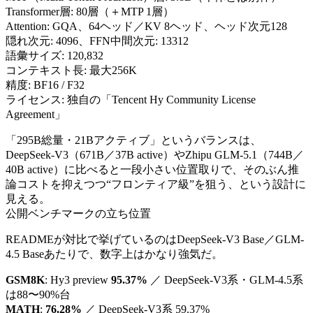
Transformer層: 80層（＋MTP 1層）
Attention: GQA、64ヘッド／KV 8ヘッド、ヘッド次元128
隠れ次元: 4096、FFN中間次元: 13312
語彙サイズ: 120,832
コンテキスト長: 最大256K
精度: BF16 / F32
ライセンス: 独自の「Tencent Hy Community License
Agreement」
「295B総量・21Bアクティブ」というバランスは、
DeepSeek-V3（671B／37B active）やZhipu GLM-5.1（744B／
40B active）に比べると一段小さい位置取りで、そのぶん推
論コストを抑えつつ“フロンティア級”を狙う、という設計に
見える。
公開ベンチマークの立ち位置
READMEが対比で挙げているのはDeepSeek-V3 Base／GLM-
4.5 Baseあたりで、数字上はかなり強気だ。
GSM8K
: Hy3 preview
95.37%
／ DeepSeek-V3系・GLM-4.5系
は88〜90%台
MATH
:
76.28%
／ DeepSeek-V3系 59.37%