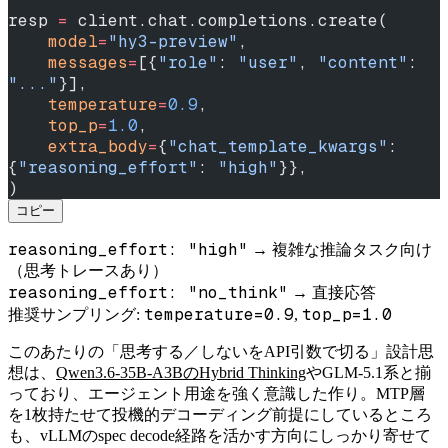
resp 
=
 client.chat.completions.create(
    model
=
"hy3-preview"
,
    messages
=
[{
"role"
: 
"user"
, 
"content"
: 
"..."
}],
    temperature
=
0.9
,
    top_p
=
1.0
,
    extra_body
=
{
"chat_template_kwargs"
: 
{
"reasoning_effort"
: 
"high"
}},
)
コピー
reasoning_effort: "high"
→ 複雑な推論タスク向け
（思考トレースあり）
reasoning_effort: "no_think"
→ 直接応答
temperature=0.9
top_p=1.0
推奨サンプリング:
,
このあたりの「思考する／しないをAPI引数で切る」設計思
想は、
Qwen3.6-35B-A3BのHybrid Thinking
やGLM-5.1系と揃
っており、エージェント用途を強く意識した作り。MTP層
を1枚持たせて投機的デコーディング前提にしているところ
も、vLLMのspec decode経路を活かす方向にしっかり寄せて