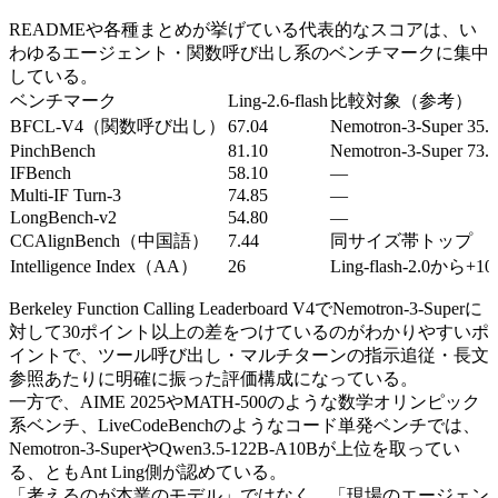
READMEや各種まとめが挙げている代表的なスコアは、い
わゆるエージェント・関数呼び出し系のベンチマークに集中
している。
ベンチマーク
Ling-2.6-flash
比較対象（参考）
BFCL-V4（関数呼び出し）
67.04
Nemotron-3-Super 35.
PinchBench
81.10
Nemotron-3-Super 73.
IFBench
58.10
—
Multi-IF Turn-3
74.85
—
LongBench-v2
54.80
—
CCAlignBench（中国語）
7.44
同サイズ帯トップ
Intelligence Index（AA）
26
Ling-flash-2.0から+10
Berkeley Function Calling Leaderboard V4でNemotron-3-Superに
対して30ポイント以上の差をつけているのがわかりやすいポ
イントで、ツール呼び出し・マルチターンの指示追従・長文
参照あたりに明確に振った評価構成になっている。
一方で、AIME 2025やMATH-500のような数学オリンピック
系ベンチ、LiveCodeBenchのようなコード単発ベンチでは、
Nemotron-3-SuperやQwen3.5-122B-A10Bが上位を取ってい
る、ともAnt Ling側が認めている。
「考えるのが本業のモデル」ではなく、「現場のエージェン