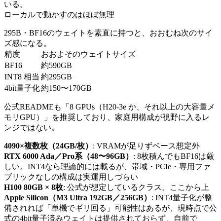
いる。
ローカルで動かすのはほぼ無理
295B・BF16のウェイトを素直に持つと、おおむね次のサイ
ズ感になる。
精度
おおよそのウェイトサイズ
BF16
約590GB
INT8 相当
約295GB
4bit量子化
約150〜170GB
公式READMEも「8 GPUs（H20-3e か、それ以上の大容量メ
モリGPU）」を推奨しており、家庭用構成が視野に入るレ
ンジではない。
4090×複数枚（24GB/枚）
: VRAMが足りずベース想定外
RTX 6000 Ada／Pro系（48〜96GB）
: 8枚積んでもBF16は厳
しい。INT4なら理論的には載るが、帯域・PCIe・専用ファ
ブリックなしの構成は実運用しづらい
H100 80GB × 8枚
: 公式が想定しているクラス。ここから上
Apple Silicon（M3 Ultra 192GB／256GB）
: INT4量子化が整
備されれば「単機でギリ回る」可能性はあるが、現時点で公
式の4bit量子済みウェイトは提供されておらず、自前で