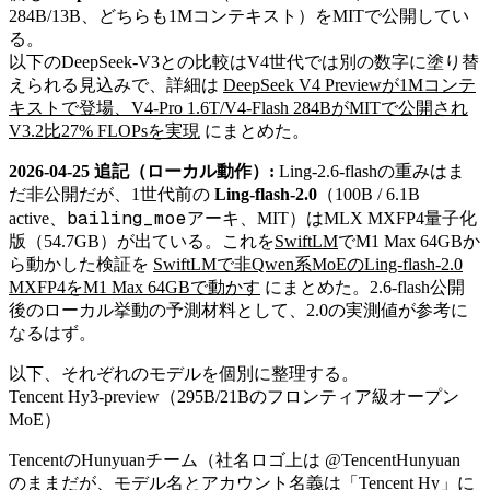
284B/13B、どちらも1Mコンテキスト）をMITで公開してい
る。
以下のDeepSeek-V3との比較はV4世代では別の数字に塗り替
えられる見込みで、詳細は
DeepSeek V4 Previewが1Mコンテ
キストで登場、V4-Pro 1.6T/V4-Flash 284BがMITで公開され
V3.2比27% FLOPsを実現
にまとめた。
2026-04-25 追記（ローカル動作）:
Ling-2.6-flashの重みはま
だ非公開だが、1世代前の
Ling-flash-2.0
（100B / 6.1B
bailing_moe
active、
アーキ、MIT）はMLX MXFP4量子化
版（54.7GB）が出ている。これを
SwiftLM
でM1 Max 64GBか
ら動かした検証を
SwiftLMで非Qwen系MoEのLing-flash-2.0
MXFP4をM1 Max 64GBで動かす
にまとめた。2.6-flash公開
後のローカル挙動の予測材料として、2.0の実測値が参考に
なるはず。
以下、それぞれのモデルを個別に整理する。
Tencent Hy3-preview（295B/21Bのフロンティア級オープン
MoE）
TencentのHunyuanチーム（社名ロゴ上は @TencentHunyuan
のままだが、モデル名とアカウント名義は「Tencent Hy」に