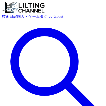
技術
日記
同人・ゲーム
タグ
ラボ
about