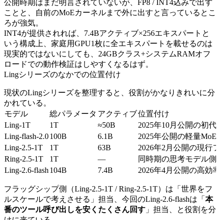
公開時期はまだ明言されていないが、FP8 / INT4込みで出す
ことと、自前のMoEカーネルまで外に出すと言っているとこ
ろが強気。
INT4が提供されれば、7.4Bアクティブ×256エキスパートと
いう構成上、家庭用GPU1枚に全エキスパートを載せるのは
現実的ではないにしても、24GBクラス+システムRAMオフ
ロードでの動作検証はしやすくなるはず。
Lingシリーズのなかでの位置付け
現状のLingシリーズを整理すると、役割がかなりきれいに分
かれている。
モデル
総パラメータ
アクティブ
位置付け
Ling-1T
1T
≈50B
2025年10月公開の初代フ
Ling-flash-2.0
100B
6.1B
2025年公開の軽量MoE、
Ling-2.5-1T
1T
63B
2026年2月公開の現行フラッグ
Ring-2.5-1T
1T
—
同時期の思考モデル側（th
Ling-2.6-flash
104B
7.4B
2026年4月公開の高
フラッグシップ側（Ling-2.5-1T / Ring-2.5-1T）は「世界をフ
ルスケールで考えさせる」担当、今回のLing-2.6-flashは「
本
番のツール呼び出しを安くたくさん回す
」担当、と役割を分
けに来ている。