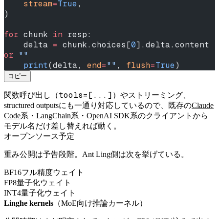
    stream
=
True
,
)
for
 chunk 
in
 resp:
    delta 
=
 chunk.choices[
0
].delta.content 
or
 ""
    print
(delta, 
end
=
""
, 
flush
=
True
)
コピー
tools=[...]
関数呼び出し（
）やストリーミング、
structured outputsにも一通り対応しているので、既存の
Claude
Code
系・LangChain系・OpenAI SDK系のクライアントから
モデル名だけ差し替えれば動く。
オープンソース予定
重み公開は予告段階。Ant Ling側は次を挙げている。
BF16フル精度ウェイト
FP8量子化ウェイト
INT4量子化ウェイト
Linghe kernels
（MoE向け推論カーネル）