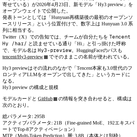
寄せている）が2026年4月23日、新モデル「Hy3 preview」を
オープンウェイトで公開した。
発表トーンとしては「Hunyuan再構築後の最初のオープンソ
ースリリース」という位置付けで、数字上は Hunyuan 3.0 系
列に相当する。
Tencent
Twitter（X）での告知では、チームが自分たちを
Hy /haɪ/
と読ませている通り「Hi」と引っ掛けた呼称
Hy3-preview
で、モデル名は
。HuggingFaceのパスも
tencent/Hy3-preview
でそのままこの名前が使われている。
Hy3 previewはその流れのなかで「Tencent本家も3.0世代のフ
ロンティアLLMをオープンで出してきた」というカードに
なる。
Hy3 preview の構成と規模
モデルカードと
GitHub
の情報を突き合わせると、構成は
次のとおり。
総パラメータ: 295B
アクティブパラメータ: 21B（Fine-grained MoE、192エキスパ
ートでTop-8アクティベーション）
MTP（Multi-Token Prediction）層: 3.8B（本体とは別枠）