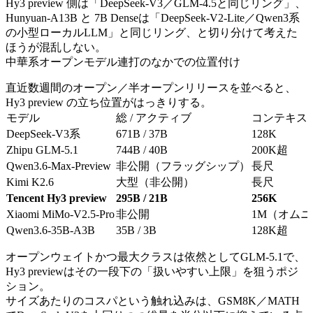
Hy3 preview 側は「DeepSeek-V3／GLM-4.5と同じリング」、
Hunyuan-A13B と 7B Denseは「DeepSeek-V2-Lite／Qwen3系
の小型ローカルLLM」と同じリング、と切り分けて考えた
ほうが混乱しない。
中華系オープンモデル連打のなかでの位置付け
直近数週間のオープン／半オープンリリースを並べると、
Hy3 preview の立ち位置がはっきりする。
モデル
総 / アクティブ
コンテキス
DeepSeek-V3系
671B / 37B
128K
Zhipu GLM-5.1
744B / 40B
200K超
Qwen3.6-Max-Preview
非公開（フラッグシップ）
長尺
Kimi K2.6
大型（非公開）
長尺
Tencent Hy3 preview
295B / 21B
256K
Xiaomi MiMo-V2.5-Pro
非公開
1M（オム
Qwen3.6-35B-A3B
35B / 3B
128K超
オープンウェイトかつ最大クラスは依然としてGLM-5.1で、
Hy3 previewはその一段下の「扱いやすい上限」を狙うポジ
ション。
サイズあたりのコスパという触れ込みは、GSM8K／MATH