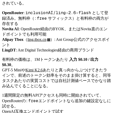
されている。
inclusionAI/ling-2.6-flash
OpenRouter
:
として登
:free
録済み。無料枠（
サフィックス）と有料枠の両方が
存在する
Novita AI
: OpenRouter経由のBYOK、またはNovita直のエン
ドポイントでも利用可能
Alipay Tbox
（
ling.tbox.cn
）: Ant Group公式のアクセスポイ
ント
LingDT
: Ant Digital Technologies経由の商用ブランド
有料枠の価格は、1Mトークンあたり
入力 $0.10 / 出力
$0.30
。
GPT-5 Miniや
Kimi K2.6
あたりと真っ向からぶつけてきたラ
インで、前述のトークン効率をそのまま掛け算すると、同等
タスクあたりの実質コストでは自社計測値ベースでかなり踏
み込んでくることになる。
1週間限定の無料APIアクセスも同時に開始されていて、
:free
OpenRouterの
エンドポイントなら追加の鍵設定なしに
試せる。
OpenAI互換エンドポイントで試す