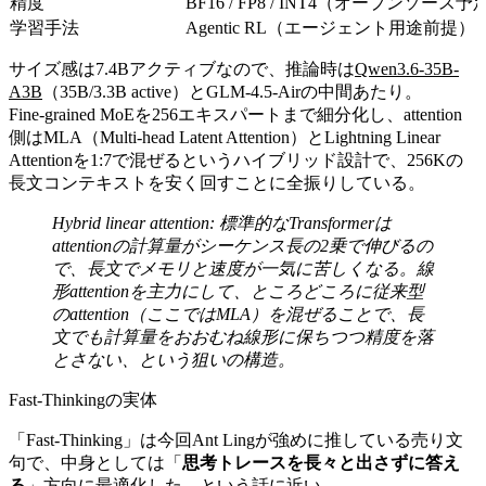
精度
BF16 / FP8 / INT4（オープンソース予
学習手法
Agentic RL（エージェント用途前提）
サイズ感は7.4Bアクティブなので、推論時は
Qwen3.6-35B-
A3B
（35B/3.3B active）とGLM-4.5-Airの中間あたり。
Fine-grained MoEを256エキスパートまで細分化し、attention
側はMLA（Multi-head Latent Attention）とLightning Linear
Attentionを1:7で混ぜるというハイブリッド設計で、256Kの
長文コンテキストを安く回すことに全振りしている。
Hybrid linear attention: 標準的なTransformerは
attentionの計算量がシーケンス長の2乗で伸びるの
で、長文でメモリと速度が一気に苦しくなる。線
形attentionを主力にして、ところどころに従来型
のattention（ここではMLA）を混ぜることで、長
文でも計算量をおおむね線形に保ちつつ精度を落
とさない、という狙いの構造。
Fast-Thinkingの実体
「Fast-Thinking」は今回Ant Lingが強めに推している売り文
句で、中身としては「
思考トレースを長々と出さずに答え
る
」方向に最適化した、という話に近い。