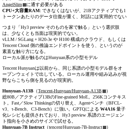
AngelSlim
に通す必要がある
CPU+大容量RAM
: できなくはないが、21Bアクティブでも1
トークンあたりのデータ往復が重く、対話には実用的でない
つまり「Hy3 preview そのものを家で触る」という選択肢
は、少なくとも当面は現実的でない。
vLLM / SGLang + H20-3e や H100 構成のクラウド、もしくは
Tencent Cloud 側の推論エンドポイントを使う、というのが
素直な触り方になる。
ローカル派が触るのはHunyuan系の小型モデル
Tencent Hunyuanは以前から、同じ系譜の小型モデル群をオ
ープンウェイトで出している。ローカル運用や組み込みが視
野ならこちら側を見るのが現実的。
Hunyuan-A13B
（
Tencent-Hunyuan/Hunyuan-A13B
）
総80B／アクティブ13BのFine-grained MoE。256Kコンテキス
ト。Fast／Slow Thinkingの切り替え、Agentベンチ（BFCL-
v3、τ-Bench、C3-Bench）に強い。GPTQによる
W4A16
量子
化レシピも提供されており、Hy3 preview 系譜のエージェン
ト指向を小さめのサイズで試せる。
Hunyuan-7B Instruct
（
tencent/Hunyuan-7B-Instruct
）