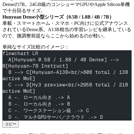
Denseの7B。24GB級のコンシューマGPUやApple Silicon単機
で十分回るサイズ。
Hunyuan Dense小型シリーズ（0.5B / 1.8B / 4B / 7B）
車載・スマートホーム・スマホ・PC向けに公式アナウンス
されているDense系。A13B相当の学習レシピを継承している
ので、微調整前提ならここから始めるのが軽い。
単純なサイズ比較のイメージ：
flowchart LR
  A[Hunyuan 0.5B / 1.8B / 4B Dense] --> 
B[Hunyuan-7B Instruct]
  B --> C[Hunyuan-A13B<br/>80B total / 13B 
active MoE]
  C --> D[Hy3 preview<br/>295B total / 21B 
active MoE]
  A -. ローカル向き .-> A
  B -. ローカル向き .-> B
  C -. ワークステーション級 .-> C
  D -. マルチGPUサーバ／クラウド .-> D
コピー