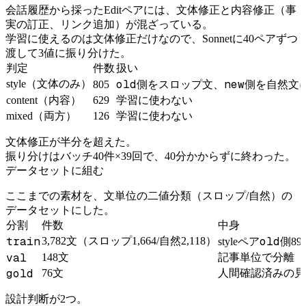
会話履歴から採ったEditペアには、文体修正と内容修正（事
実の訂正、リンク追加）が混ざっている。
学習に使えるのは文体修正だけなので、Sonnetに40ペアずつ
渡して3値に振り分けた。
判定
件数
扱い
old
new
style（文体のみ）
805
側をスロップ文、
側を自然文
content（内容）
629
学習に使わない
mixed（両方）
126
学習に使わない
文体修正が半分を超えた。
振り分けはバッチ40件×39回で、40分かからずに終わった。
データセットに組む
ここまでの素材を、文単位の二値分類（スロップ/自然）の
データセットにした。
分割
件数
中身
train
old
3,782文（スロップ1,664/自然2,118）
styleペア
側8
val
148文
記事単位で分離（
gold
76文
人間確認済みの見
設計判断が2つ。