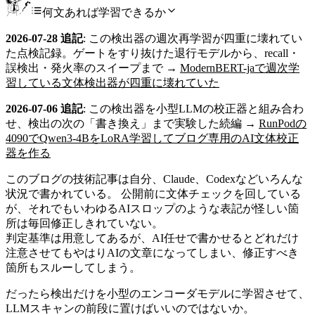
何文あれば学習できるか
2026-07-28 追記
: この検出器の週次再学習が四重に壊れてい
た点検記録。ゲートをすり抜けた退行モデルから、recall・
誤検出・発火率のスイープまで →
ModernBERT-jaで週次学
習している文体検出器が四重に壊れていた
2026-07-06 追記
: この検出器を小型LLMの校正器と組み合わ
せ、検出の次の「書き換え」まで実験した続編 →
RunPodの
4090でQwen3-4BをLoRA学習してブログ専用のAI文体校正
器を作る
このブログの技術記事は自分、Claude、Codexなどいろんな
状況で書かれている。 公開前に文体チェックを回している
が、それでもいわゆるAIスロップのような表記が怪しい箇
所は毎回修正しきれていない。
判定基準は用意してあるが、AI任せで書かせるとどれだけ
注意させてもやはりAIの文章になってしまい、修正すべき
箇所もスルーしてしまう。
だったら検出だけを小型のエンコーダモデルに学習させて、
LLMスキャンの前段に置けばいいのではないか。