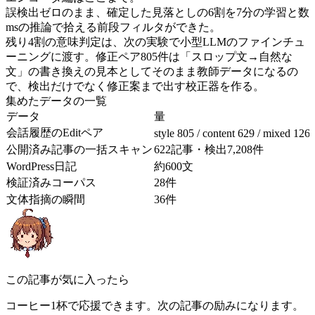
誤検出ゼロのまま、確定した見落としの6割を7分の学習と数
msの推論で拾える前段フィルタができた。
残り4割の意味判定は、次の実験で小型LLMのファインチュ
ーニングに渡す。修正ペア805件は「スロップ文→自然な
文」の書き換えの見本としてそのまま教師データになるの
で、検出だけでなく修正案まで出す校正器を作る。
集めたデータの一覧
データ
量
会話履歴のEditペア
style 805 / content 629 / mixed 126
公開済み記事の一括スキャン
622記事・検出7,208件
WordPress日記
約600文
検証済みコーパス
28件
文体指摘の瞬間
36件
この記事が気に入ったら
コーヒー1杯で応援できます。次の記事の励みになります。