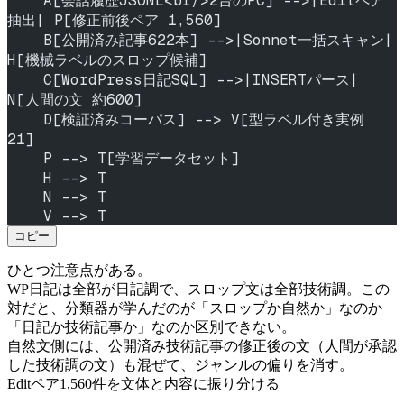
    A[会話履歴JSONL<br/>2台のPC] -->|Editペア
抽出| P[修正前後ペア 1,560]
    B[公開済み記事622本] -->|Sonnet一括スキャン| 
H[機械ラベルのスロップ候補]
    C[WordPress日記SQL] -->|INSERTパース| 
N[人間の文 約600]
    D[検証済みコーパス] --> V[型ラベル付き実例 
21]
    P --> T[学習データセット]
    H --> T
    N --> T
    V --> T
コピー
ひとつ注意点がある。
WP日記は全部が日記調で、スロップ文は全部技術調。この
対だと、分類器が学んだのが「スロップか自然か」なのか
「日記か技術記事か」なのか区別できない。
自然文側には、公開済み技術記事の修正後の文（人間が承認
した技術調の文）も混ぜて、ジャンルの偏りを消す。
Editペア1,560件を文体と内容に振り分ける