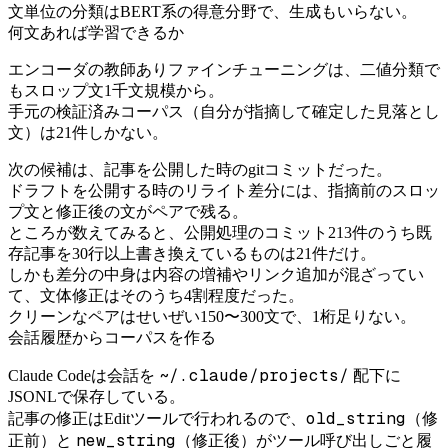
文単位の分類はBERT系の得意分野で、生成もいらない。
何文あれば学習できるか
エンコーダの教師ありファインチューニングは、二値分類で
もスロップ文1千文規模から。
手元の検証済みコーパス（自分が指摘して確定した見落とし
文）は21件しかない。
次の候補は、記事を公開した時のgitコミットだった。
ドラフトを公開する時のリライト差分には、指摘前のスロッ
プ文と修正後の文がペアで残る。
ところが数えてみると、公開処理のコミット213件のうち既
存記事を30行以上書き換えているものは21件だけ。
しかも差分の中身は内容の増補やリンク追加が混ざってい
て、文体修正はそのうち4割程度だった。
クリーンなペアはせいぜい150〜300文で、1桁足りない。
会話履歴からコーパスを作る
~/.claude/projects/
Claude Codeは会話を
配下に
JSONLで保存している。
old_string
記事の修正はEditツールで行われるので、
（修
new_string
正前）と
（修正後）がツール呼び出しごと履