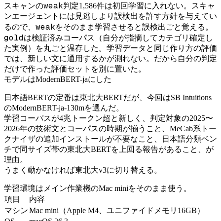
weak
スキャンの
判定1,586件は初回学習に入れない。スキャ
ンエージェントには見逃しより誤検出を許す方針を与えてい
weak
るので、
をそのまま学習させると誤検出ごと覚える。
gold
は検証済みコーパス（自分が指摘してカテゴリ確定し
た実例）を丸ごと温存した。学習データと同じ作り方の評価
では、新しい文に通用するかが測れない。だから自分の判定
だけで作った評価セットを別に置いた。
モデルはModernBERT-jaにした
日本語BERTの定番は東北大BERTだが、今回はSB Intuitions
のModernBERT-ja-130mを選んだ。
学習コーパスが4兆トークン超と新しく、判定対象の2025〜
2026年の技術文とコーパスの時期が揃うこと、MeCab系トー
クナイザの追加インストールが不要なこと、日本語分類ベン
チで同サイズ帯の東北大BERTを上回る報告があること、が
理由。
うまく動かなければ東北大v3に切り替える。
学習環境はメイン作業機のMac miniをそのまま使う。
項目
内容
マシン
Mac mini（Apple M4、ユニファイドメモリ16GB）