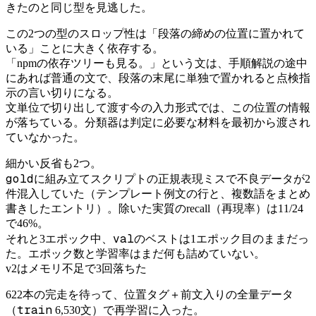
きたのと同じ型を見逃した。
この2つの型のスロップ性は「段落の締めの位置に置かれて
いる」ことに大きく依存する。
「npmの依存ツリーも見る。」という文は、手順解説の途中
にあれば普通の文で、段落の末尾に単独で置かれると点検指
示の言い切りになる。
文単位で切り出して渡す今の入力形式では、この位置の情報
が落ちている。分類器は判定に必要な材料を最初から渡され
ていなかった。
細かい反省も2つ。
gold
に組み立てスクリプトの正規表現ミスで不良データが2
件混入していた（テンプレート例文の行と、複数語をまとめ
書きしたエントリ）。除いた実質のrecall（再現率）は11/24
で46%。
val
それと3エポック中、
のベストは1エポック目のままだっ
た。エポック数と学習率はまだ何も詰めていない。
v2はメモリ不足で3回落ちた
622本の完走を待って、位置タグ＋前文入りの全量データ
train
（
6,530文）で再学習に入った。