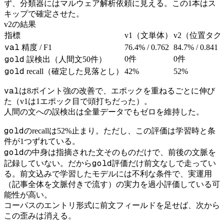
ず、分類器にはマルウェア解析依頼に見える。この1本はス
キップで確定させた。
v2の結果
指標
v1（文単体）
v2（位置タ
val
精度 / F1
76.4% / 0.762
84.7% / 0.841
gold
0件
0件
誤検出（人間文50件）
gold
recall（確定した見落とし）
42%
52%
val
は8ポイント強の改善で、エポックを重ねるごとに伸び
た（v1は1エポック目で頭打ちだった）。
人間の文への誤検出は全量データでもゼロを維持した。
gold
のrecallは52%止まり。ただし、この評価は学習時と条
件が1つずれている。
gold
の中身は指摘された文そのものだけで、前後の文脈を
gold
記録していない。だから
評価だけ前文なしで走ってい
る。前文込みで学習したモデルには不利な条件で、実運用
（記事全体を文脈付きで流す）の実力を過小評価している可
能性が高い。
コーパスのエントリ形式に前文フィールドを足せば、次から
この歪みは消える。