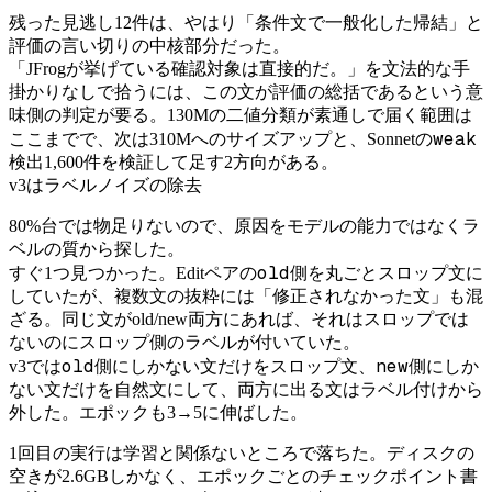
残った見逃し12件は、やはり「条件文で一般化した帰結」と
評価の言い切りの中核部分だった。
「JFrogが挙げている確認対象は直接的だ。」を文法的な手
掛かりなしで拾うには、この文が評価の総括であるという意
味側の判定が要る。130Mの二値分類が素通しで届く範囲は
weak
ここまでで、次は310Mへのサイズアップと、Sonnetの
検出1,600件を検証して足す2方向がある。
v3はラベルノイズの除去
80%台では物足りないので、原因をモデルの能力ではなくラ
ベルの質から探した。
old
すぐ1つ見つかった。Editペアの
側を丸ごとスロップ文に
していたが、複数文の抜粋には「修正されなかった文」も混
ざる。同じ文がold/new両方にあれば、それはスロップでは
ないのにスロップ側のラベルが付いていた。
old
new
v3では
側にしかない文だけをスロップ文、
側にしか
ない文だけを自然文にして、両方に出る文はラベル付けから
外した。エポックも3→5に伸ばした。
1回目の実行は学習と関係ないところで落ちた。ディスクの
空きが2.6GBしかなく、エポックごとのチェックポイント書