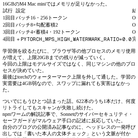
16GBのM4 Mac miniではメモリが足りなかった。
試行
設定
結
1回目
バッチ16・256トークン
O
2回目
バッチ8×勾配蓄積2
O
3回目
バッチ4×蓄積4・192トークン
O
PYTORCH_MPS_HIGH_WATERMARK_RATIO=0.0
4回目
完
＋
学習側を絞るたびに、ブラウザ等の他プロセスのメモリ使用
が増えて、上限20GBまでの残りが減っていく。
今回の上限はモデルサイズではなく、同じマシンの他のプロ
セスが決めていた。
最後はtorchのウォーターマーク上限を外して通した。学習の
実需要は4GB弱なので、スワップに漏れても実害はなかっ
た。
ついでにもうひとつ詰まった話。622本のうち1本だけ、何度
リトライしてもスキャンが失敗し続けた。
npmワームの解説記事で、Sonnetのサイバーセキュリティ・
セーフガードがマルウェア手口の記述に反応していた。
自分のブログの公開済み記事なのに、ヘッドレスの一発呼び
出しでは「書いた本人の文体チェック」という文脈が付か