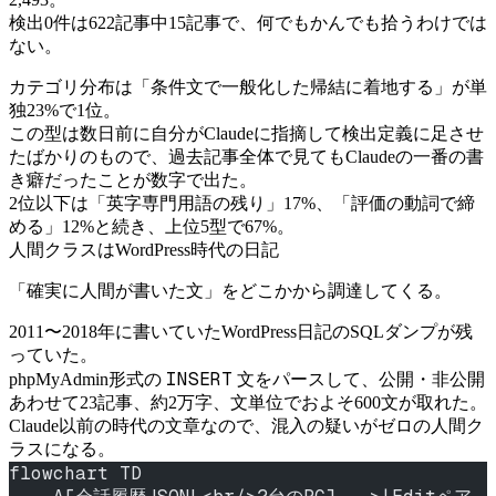
検出0件は622記事中15記事で、何でもかんでも拾うわけでは
ない。
カテゴリ分布は「条件文で一般化した帰結に着地する」が単
独23%で1位。
この型は数日前に自分がClaudeに指摘して検出定義に足させ
たばかりのもので、過去記事全体で見てもClaudeの一番の書
き癖だったことが数字で出た。
2位以下は「英字専門用語の残り」17%、「評価の動詞で締
める」12%と続き、上位5型で67%。
人間クラスはWordPress時代の日記
「確実に人間が書いた文」をどこかから調達してくる。
2011〜2018年に書いていたWordPress日記のSQLダンプが残
っていた。
INSERT
phpMyAdmin形式の
文をパースして、公開・非公開
あわせて23記事、約2万字、文単位でおよそ600文が取れた。
Claude以前の時代の文章なので、混入の疑いがゼロの人間ク
ラスになる。
flowchart TD