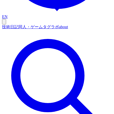
EN
技術
日記
同人・ゲーム
タグ
ラボ
about