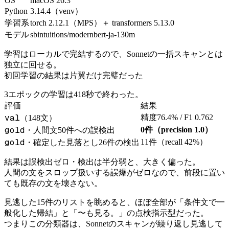
OS
macOS 26.3
Python
3.14.4（venv）
学習系
torch 2.12.1（MPS）＋ transformers 5.13.0
モデル
sbintuitions/modernbert-ja-130m
学習はローカルで完結するので、Sonnetの一括スキャンとは
独立に回せる。
初回学習の結果は片翼だけ完璧だった
3エポックの学習は418秒で終わった。
評価
結果
val
精度76.4% / F1 0.762
（148文）
gold
0件（precision 1.0）
・人間文50件への誤検出
gold
11件（recall 42%）
・確定した見落とし26件の検出
結果は誤検出ゼロ・検出は半分弱と、大きく偏った。
人間の文をスロップ扱いする誤爆がゼロなので、前段に置い
ても既存の文を壊さない。
見逃した15件のリストを眺めると、ほぼ全部が「条件文で一
般化した帰結」と「〜も見る。」の点検指示型だった。
つまりこの分類器は、Sonnetのスキャンが繰り返し見逃して