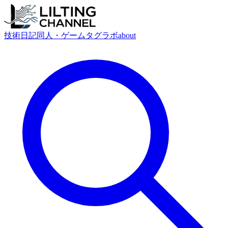
技術
日記
同人・ゲーム
タグ
ラボ
about