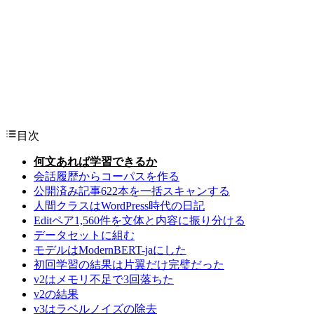
目次
何文あれば学習できるか
会話履歴からコーパスを作る
公開済み記事622本を一括スキャンする
人間クラスはWordPress時代の日記
Editペア1,560件を文体と内容に振り分ける
データセットに組む
モデルはModernBERT-jaにした
初回学習の結果は片翼だけ完璧だった
v2はメモリ不足で3回落ちた
v2の結果
v3はラベルノイズの除去