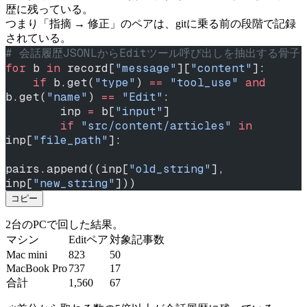
歴に残っている。
つまり「指摘 → 修正」のペアは、gitに乗る前の段階で記録
されている。
# 会話履歴JSONLからEditツール呼び出しを抽出する骨子
for
 b 
in
 record[
"message"
][
"content"
]:
    if
 b.get(
"type"
) 
==
 "tool_use"
 and
b.get(
"name"
) 
==
 "Edit"
:
        inp 
=
 b[
"input"
]
        if
 "src/content/articles"
 in
inp[
"file_path"
]:
pairs.append((inp[
"old_string"
], 
inp[
"new_string"
]))
コピー
2台のPCで回した結果。
マシン
Editペア
対象記事数
Mac mini
823
50
MacBook Pro
737
17
合計
1,560
67