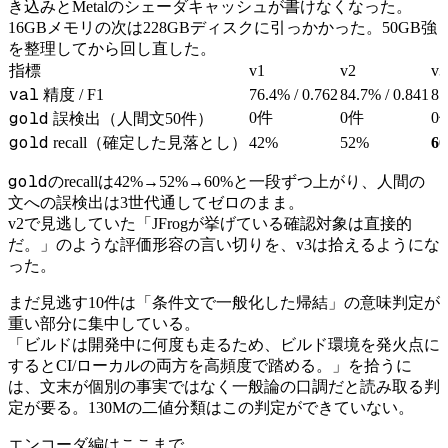
き込みとMetalのシェーダキャッシュが書けなくなった。
16GBメモリの次は228GBディスクに引っかかった。50GB強
を整理してから回し直した。
指標
v1
v2
v3
val
精度 / F1
76.4% / 0.762
84.7% / 0.841
85
gold
0件
0件
0
誤検出（人間文50件）
gold
recall（確定した見落とし）
42%
52%
6
gold
のrecallは42%→52%→60%と一段ずつ上がり、人間の
文への誤検出は3世代通してゼロのまま。
v2で見逃していた「JFrogが挙げている確認対象は直接的
だ。」のような評価形容の言い切りを、v3は拾えるようにな
った。
まだ見逃す10件は「条件文で一般化した帰結」の意味判定が
重い部分に集中している。
「ビルドは開発中に何度も走るため、ビルド環境を発火点に
するとCI/ローカルの両方を高頻度で踏める。」を拾うに
は、文末が個別の事実ではなく一般論の口調だと読み取る判
定が要る。130Mの二値分類はこの判定ができていない。
エンコーダ編はここまで。