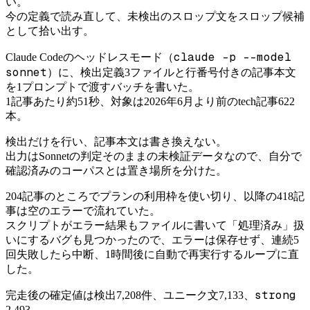
い。
今の定義で読み直して、未検出のスロップ文をスロップ候補
として拾い出す。
claude -p --model
Claude Codeのヘッドレスモード（
sonnet
）に、検出定義3ファイルと行番号付きの記事本文
を1プロンプトで渡すバッチを書いた。
1記事あたり約51秒、対象は2026年6月より前のtech記事622
本。
検出だけを行い、記事本文は書き換えない。
出力はSonnetの判定そのままの未検証データなので、自分で
確認済みのコーパスとは置き場所を分けた。
204記事のところでプランの利用枠を使い切り、以降の418記
事は空のエラーで流れていた。
スクリプトがエラー結果もファイルに書いて「処理済み」扱
いにするバグも見つかったので、エラーは保存せず、連続5
回失敗したら中断、1時間後に自動で再実行するループに直
した。
strong
完走後の確定値は検出7,208件、ユニーク文7,133、
2,493。