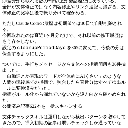
git差分から取れる数の5倍以上が会話履歴に残っている。
全部が文体修正ではなく内容修正やリンク追記も混ざる。文
体修正の比率は後で振り分けて確かめる。
ただしClaude Codeの履歴は初期値では30日で自動削除され
る。
今回取れたのは直近1ヶ月分だけで、それ以前の修正履歴は
もう存在しない。
cleanupPeriodDays
設定の
を365に変えて、今後の分は
保全するようにした。
ついでに、手打ちメッセージから文体への指摘箇所も36件抽
出した。
「自動詞とか表現のワードが全体的にAIくさい」のような
人間の読後感での指摘で、照合したら直近分はすべて検出ル
ールに変換済みだった。
指摘がルール化から漏れていないかを逆方向から確かめられ
た。
公開済み記事622本を一括スキャンする
文体チェックスキルは運用しながら検出パターンを増やして
きたので、導入初期の記事は弱いチェックしか通っていな