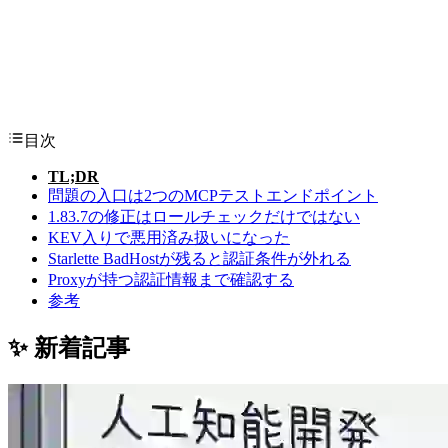
目次
TL;DR
問題の入口は2つのMCPテストエンドポイント
1.83.7の修正はロールチェックだけではない
KEV入りで悪用済み扱いになった
Starlette BadHostが残ると認証条件が外れる
Proxyが持つ認証情報まで確認する
参考
✨ 新着記事