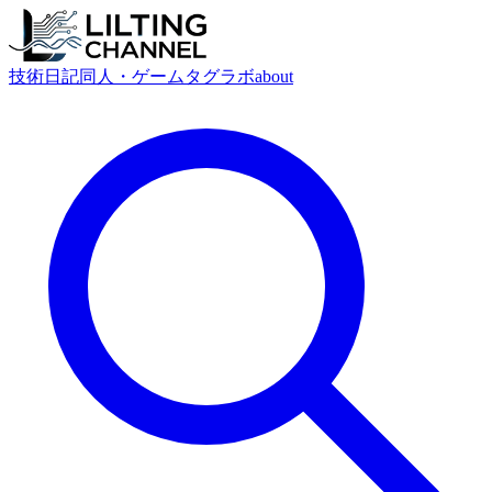
技術
日記
同人・ゲーム
タグ
ラボ
about