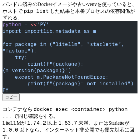
バンドル済みのDockerイメージや古いvenvを使っていると、
pip list
ホストで
した結果と本番プロセスの依存関係が
ずれる。
python
 -
 <<
'PY'
import importlib.metadata as m
for package in ("litellm", "starlette", 
"fastapi"):
    try:
        print(f"{package}: 
{m.version(package)}")
    except m.PackageNotFoundError:
        print(f"{package}: not installed")
PY
コピー
docker exec <container> python
コンテナなら
...
で同じ確認をする。
1.74.2
1.83.7
LiteLLMが
以上
未満、またはStarletteが
1.0.0
以下なら、インターネット非公開でも優先対応に回
す。