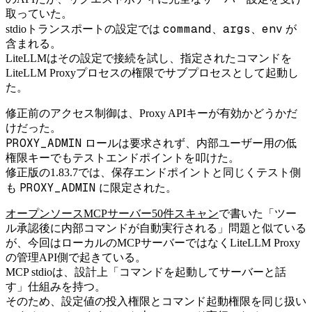
取っていた。
command
args
env
stdioトランスポートの設定では
、
、
が
含まれる。
LiteLLMはその設定で接続を試し、指定されたコマンドを
LiteLLM Proxyプロセスの権限でサブプロセスとして起動し
た。
修正前のアクセス制御は、Proxy APIキーが有効かどうかだ
けだった。
PROXY_ADMIN
ロールは要求されず、内部ユーザー用の低
権限キーでもテストエンドポイントを叩けた。
修正版の1.83.7では、保存エンドポイントと同じくテスト側
PROXY_ADMIN
も
に限定された。
オープンソースMCPサーバー50件スキャン
で書いた「ツー
ル承認後に内部コマンドが自動実行される」問題と似ている
が、今回はローカルのMCPサーバーではなくLiteLLM Proxy
の管理API側で起きている。
MCP stdioは、設計上「コマンドを起動してサーバーと話
す」仕組みを持つ。
そのため、設定値の投入権限とコマンド起動権限を同じ扱い