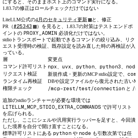
にすると、そのままホスト上のコマンド実行になる。
1.83.7の修正はロールチェックだけではない
LiteLLM公式の
4月のセキュリティ更新
と、修正
#25343
PR（
）を見ると、1.83.7の対策はテストエンドポ
PROXY_ADMIN
イントの
必須化だけではない。
stdioトランスポートで起動できるコマンドの絞り込み、リク
エスト受理時の検証、既存設定を読み直した時の再検証が入
っている。
層
変更点
npx
uvx
python
python3
nod
コマンド許可リスト
、
、
、
、
com
リクエスト検証
新規作成・更新のMCP stdio設定で、
ランタイム再検証
DBや設定ファイルから復元された古いM
/mcp-rest/test/connection
/
権限チェック
と
追加のstdioランチャーが必要な環境では
LITELLM_MCP_STDIO_EXTRA_COMMANDS
で許可リスト
を広げられる。
ただし、ここにシェルや汎用実行ラッパーを足すと、今回潰
した境界を自分で開け直すことになる。
python
node
標準許可リストにある
や
も引数次第では任