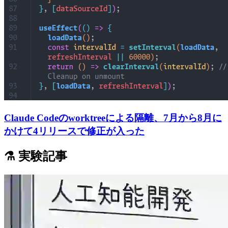
Claude Codeのworktreeによる隔離、7月から8月に
かけて4リリースで修正が入った
⚗️ 実験記事