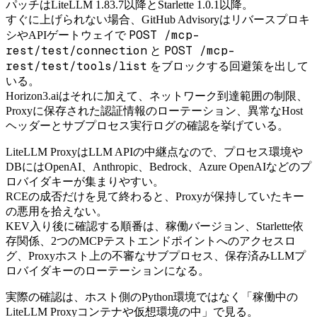
パッチはLiteLLM 1.83.7以降とStarlette 1.0.1以降。
すぐに上げられない場合、GitHub Advisoryはリバースプロキ
POST /mcp-
シやAPIゲートウェイで
rest/test/connection
POST /mcp-
と
rest/test/tools/list
をブロックする回避策を出して
いる。
Horizon3.aiはそれに加えて、ネットワーク到達範囲の制限、
Proxyに保存された認証情報のローテーション、異常なHost
ヘッダーとサブプロセス実行ログの確認を挙げている。
LiteLLM ProxyはLLM APIの中継点なので、プロセス環境や
DBにはOpenAI、Anthropic、Bedrock、Azure OpenAIなどのプ
ロバイダキーが集まりやすい。
RCEの成否だけを見て終わると、Proxyが保持していたキー
の悪用を拾えない。
KEV入り後に確認する順番は、稼働バージョン、Starlette依
存関係、2つのMCPテストエンドポイントへのアクセスロ
グ、Proxyホスト上の不審なサブプロセス、保存済みLLMプ
ロバイダキーのローテーションになる。
実際の確認は、ホスト側のPython環境ではなく「稼働中の
LiteLLM Proxyコンテナや仮想環境の中」で見る。