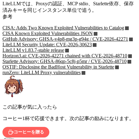
LiteLLMでは、Proxyの認証、MCP stdio、Starlette依存、保存
済みキーを同じインスタンス単位で追う。
参考
CISA: Adds Two Known Exploited Vulnerabilities to Catalog
CISA Known Exploited Vulnerabilities JSON
GitHub Advisory: GHSA-v4p8-mg3p-g94g / CVE-2026-42271
LiteLLM Security Update: CVE-2026-30623
LiteLLM v1.83.7-stable release
Horizon3.ai: CVE-2026-42271 chained with CVE-2026-48710
Starlette Advisory: GHSA-86qp-5c8j-p5mr / CVE-2026-48710
OSTIF: Disclosing the BadHost Vulnerability in Starlette
runZero: LiteLLM Proxy vulnerabilities
この記事が気に入ったら
コーヒー1杯で応援できます。次の記事の励みになります。
コーヒーを贈る