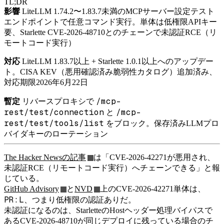
TL;DR
影響
LiteLLM 1.74.2〜1.83.7未満のMCPサーバー設定テスト
エンドポイントで任意コマンド実行。単体は低権限APIキー
要、Starlette CVE-2026-48710とのチェーンで未認証RCE（リ
モートコード実行）
対応
LiteLLM 1.83.7以上 + Starlette 1.0.1以上へのアップデー
ト。CISA KEV（悪用確認済み脆弱性カタログ）追加済み、
対応期限2026年6月22日
/mcp-
暫定
リバースプロキシで
rest/test/connection
/mcp-
と
rest/test/tools/list
をブロック。保存済みLLMプロ
バイダキーのローテーション
The Hacker Newsの記事
は「CVE-2026-42271が悪用され、
未認証RCE（リモートコード実行）へチェーンできる」と報
じている。
GitHub Advisory
と
NVD
上のCVE-2026-42271単体は、
PR:L
、つまり低権限の認証ありだ。
未認証になるのは、StarletteのHostヘッダー処理バイパスで
あるCVE-2026-48710が同じデプロイに残っている場合のチ