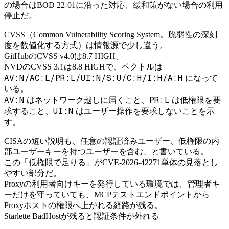
の場合はBOD 22-01に沿った対応、緩和策がない場合の利用
停止だ。
CVSS（Common Vulnerability Scoring System。脆弱性の深刻
度を数値化する方式）は情報源で少し違う。
GitHubのCVSS v4.0は8.7 HIGH。
NVDのCVSS 3.1は8.8 HIGHで、ベクトルは
AV:N/AC:L/PR:L/UI:N/S:U/C:H/I:H/A:H
になって
いる。
AV:N
PR:L
はネットワーク越しに届くこと、
は低権限を要
UI:N
求すること、
はユーザー操作を要求しないことを示
す。
CISAの短い説明も、任意の認証済みユーザー、低権限の内
部ユーザーキーを持つユーザーを含む、と書いている。
この「低権限で足りる」がCVE-2026-42271単体の見落とし
やすい部分だ。
Proxyの利用者向けキーを発行している環境では、管理者キ
ーだけを守っていても、MCPテストエンドポイントから
Proxyホストの権限へ上がれる経路が残る。
Starlette BadHostが残ると認証条件が外れる