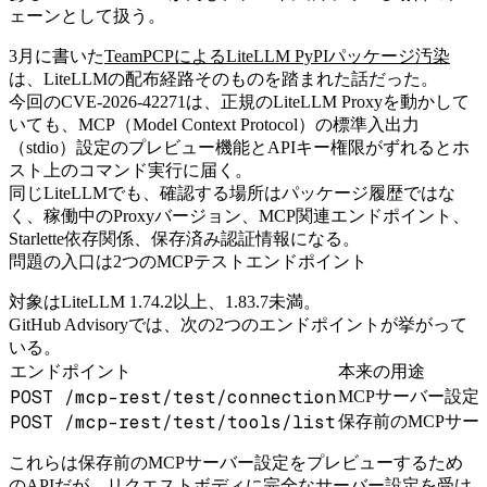
ェーンとして扱う。
3月に書いた
TeamPCPによるLiteLLM PyPIパッケージ汚染
は、LiteLLMの配布経路そのものを踏まれた話だった。
今回のCVE-2026-42271は、正規のLiteLLM Proxyを動かして
いても、MCP（Model Context Protocol）の標準入出力
（stdio）設定のプレビュー機能とAPIキー権限がずれるとホ
スト上のコマンド実行に届く。
同じLiteLLMでも、確認する場所はパッケージ履歴ではな
く、稼働中のProxyバージョン、MCP関連エンドポイント、
Starlette依存関係、保存済み認証情報になる。
問題の入口は2つのMCPテストエンドポイント
対象はLiteLLM 1.74.2以上、1.83.7未満。
GitHub Advisoryでは、次の2つのエンドポイントが挙がって
いる。
エンドポイント
本来の用途
POST /mcp-rest/test/connection
MCPサーバー設定
POST /mcp-rest/test/tools/list
保存前のMCPサ
これらは保存前のMCPサーバー設定をプレビューするため
のAPIだが、リクエストボディに完全なサーバー設定を受け