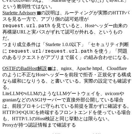
CVE-2026-48710は、「Starletteを使っているだけで即RCE」
という脆弱性ではない。
Starlette Advisory
の説明は、ルーティングが実際のHTTPパ
スを見る一方で、アプリ側の認可処理が
request.url.path
を見ていると、Hostヘッダー由来の
再構築URLと実パスがずれて認可が外れる、というもの
だ。
つまり成立条件は「Starlette 1.0.0以下」「セキュリティ判断
request.url
request.url.path
に
/
を使う」「問題
のあるリクエストがアプリまで届く」の組み合わせになる。
OSTIFのBadHost解説
は、nginx、Apache httpd、Cloudflare
のように不正なHostヘッダーを前段で拒否・正規化する構成
なら緩和になりうる、と書いている。実際の設定でも確認す
る。
LiteLLMやvLLMのようなLLMゲートウェイを、uvicornや
granianなどのASGIサーバーで直接外部公開している場合
は、前段プロキシに守られている前提を置かずに確認する。
HTTP/3やQUICを終端するフロントエンドを使っている場合
も、HTTP/1.1のHost検証と同じ挙動とは限らない。
Proxyが持つ認証情報まで確認する