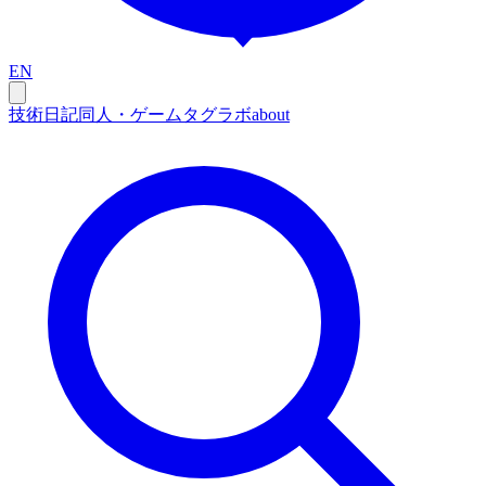
EN
技術
日記
同人・ゲーム
タグ
ラボ
about