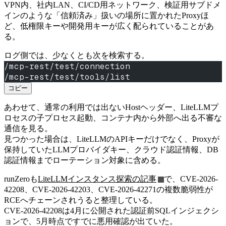
VPN内、社内LAN、CI/CD用ネットワーク、検証用サブドメ
インのような「信頼済み」扱いの場所に置かれたProxyほ
ど、低権限キーや開発用キーが広く配られていることがあ
る。
ログ側では、少なくとも次を検索する。
/mcp-rest/test/connection
/mcp-rest/test/tools/list
コピー
あわせて、通常の利用では出ないHostヘッダー、LiteLLMプ
ロセスの子プロセス起動、コンテナ内から外部へ出る不審な
通信を見る。
見つかった場合は、LiteLLMのAPIキーだけでなく、Proxyが
保持していたLLMプロバイダキー、クラウド認証情報、DB
認証情報までローテーション対象に含める。
runZeroも
LiteLLMインスタンス探索の記事
で、CVE-2026-
42208、CVE-2026-42203、CVE-2026-42271の複数脆弱性が
RCEへチェーンされうると整理している。
CVE-2026-42208は4月に公開された認証前SQLインジェクシ
ョンで、5月時点ですでに悪用確認が出ていた。