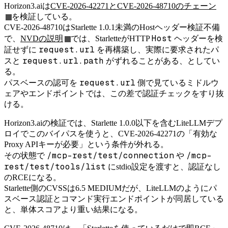
Horizon3.aiは
CVE-2026-42271とCVE-2026-48710のチェーン
を検証している。
CVE-2026-48710はStarlette 1.0.1未満のHostヘッダー検証不備
Host
で、
NVDの説明
では、StarletteがHTTP
ヘッダーを検
request.url
証せずに
を再構築し、実際に要求されたパ
request.url.path
スと
がずれることがある、としてい
る。
request.url
パスベースの認可を
側で見ているミドルウ
ェアやエンドポイントでは、この差で認証チェックをすり抜
ける。
Horizon3.aiの検証では、Starlette 1.0.0以下を含むLiteLLMデプ
ロイでこのバイパスを使うと、CVE-2026-42271の「有効な
Proxy APIキーが必要」という条件が外れる。
/mcp-rest/test/connection
/mcp-
その状態で
や
rest/test/tools/list
にstdio設定を渡すと、認証なし
のRCEになる。
Starlette側のCVSSは6.5 MEDIUMだが、LiteLLMのようにパ
スベース認証とコマンド実行エンドポイントが同居している
と、単体スコアより重い結果になる。