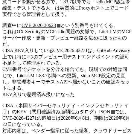
意コードを動かせるので、1.83.7以降でも「stdio MCP設定を
編集・テストできる人」は実質的にProxyホスト上でコード
実行できる管理者として扱う。
調査中に
CVE-2026-30623
という別番号も出てくる。
これはOX SecurityのMCP stdio問題の文脈で、LiteLLMのMCP
サーバー作成・更新・プレビュー経路を広めに扱ったもの
だ。
CISA KEV入りしているCVE-2026-42271は、GitHub Advisory
上では特に2つのプレビュー用テストエンドポイントの認可
不足として整理されている。
CVE番号でチケットを分ける場合でも、現場での対処は同
じで、LiteLLM 1.83.7以降への更新、stdio MCP設定の見直
し、非管理者キーでテストAPIへ届かないことの確認をセッ
トにする。
KEV入りで悪用済み扱いになった
CISA（米国サイバーセキュリティ・インフラセキュリティ
庁）の
KEV（悪用確認済み脆弱性カタログ）JSON
では、
CVE-2026-42271の追加日は2026年6月8日、期限は2026年6月
22日になっている。
対応内容は、ベンダー指示に従った緩和、クラウドサービス