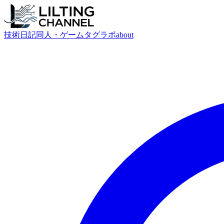
技術
日記
同人・ゲーム
タグ
ラボ
about