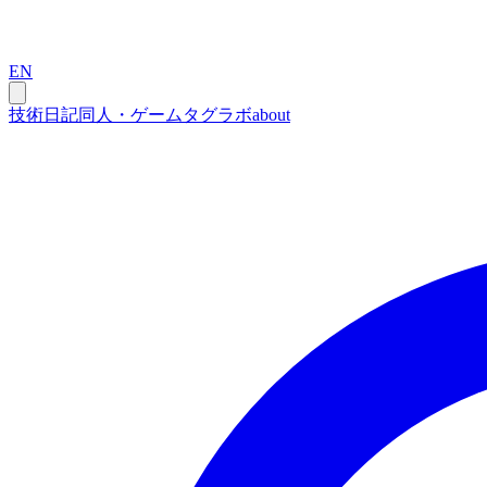
EN
技術
日記
同人・ゲーム
タグ
ラボ
about