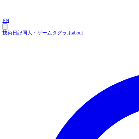
EN
技術
日記
同人・ゲーム
タグ
ラボ
about