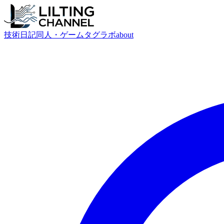
技術
日記
同人・ゲーム
タグ
ラボ
about