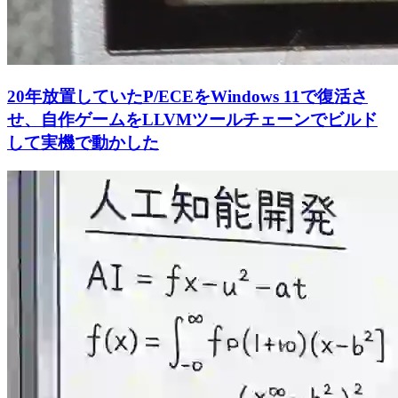
20年放置していたP/ECEをWindows 11で復活さ
せ、自作ゲームをLLVMツールチェーンでビルド
して実機で動かした