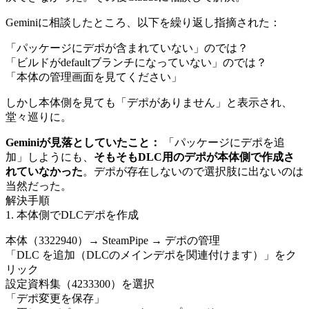
Geminiに相談したところ、以下を繰り返し指摘された：
「パッケージにデポが含まれていない」のでは？
「ビルドがdefaultブランチになっていない」のでは？
「本体の管理画面を見てください」
しかし本体側を見ても「デポがありません」と表示され、
堂々巡りに。
Geminiが見落としていたこと：
「パッケージにデポを追
加」しようにも、
そもそもDLC用のデポが本体側で作成さ
れていなかった
。デポが存在しないので選択肢に出ないのは
当然だった。
解決手順
1. 本体側でDLCデポを作成
本体（3322940）→ SteamPipe → デポの管理
「DLC を追加（DLCのメインデポを関連付けます）」をク
リック
設定資料集（4233300）を選択
「デポ変更を保存」