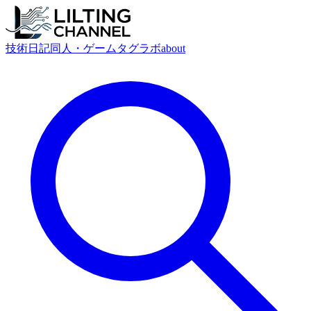
技術
日記
同人・ゲーム
タグ
ラボ
about