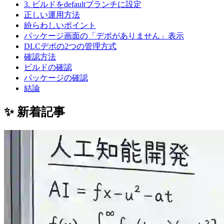
3. ビルドをdefaultブランチに設定
正しい運用方法
紛らわしいポイント
パッケージ画面の「デポがありません」表示
DLCデポの2つの管理方式
確認方法
ビルドの確認
パッケージの確認
結論
✨ 新着記事