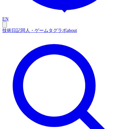
EN
技術
日記
同人・ゲーム
タグ
ラボ
about