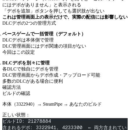
にはデポがありません」と表示される
「デポを追加」ボタンを押しても選択肢が出ない
これは管理画面上の表示だけで、実際の配信には影響しない
DLCデポの2つの管理方式
ベースゲームで一括管理（デフォルト）
DLCデポは本体側で管理
DLC管理画面にはデポ関連の項目がない
今回はこの設定
DLCデポを別々に管理
各DLCで独自にデポを管理
DLC管理画面からデポ作成・アップロード可能
多数のDLCがある場合に便利
確認方法
ビルドの確認
本体（3322940）→ SteamPipe → あなたのビルド
正しい状態：
ビルドID: 21278884
含まれるデポ: 3322941, 4233300  ← 両方含まれてい