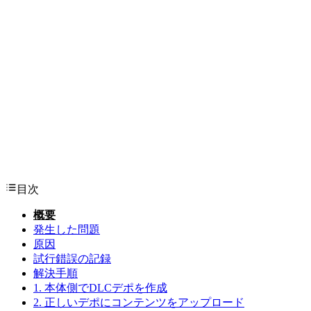
目次
概要
発生した問題
原因
試行錯誤の記録
解決手順
1. 本体側でDLCデポを作成
2. 正しいデポにコンテンツをアップロード