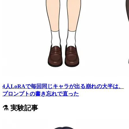
4人LoRAで毎回同じキャラが出る崩れの大半は、
プロンプトの書き忘れで直った
⚗️ 実験記事