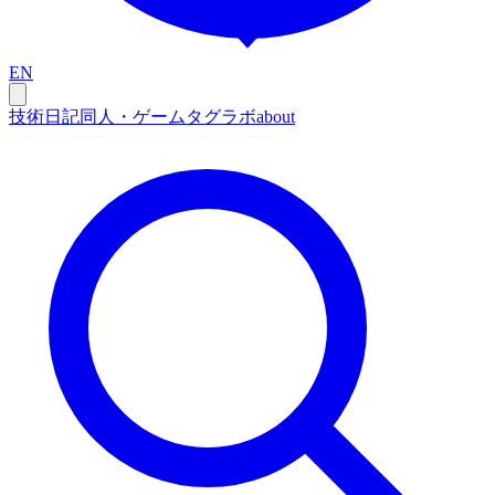
EN
技術
日記
同人・ゲーム
タグ
ラボ
about