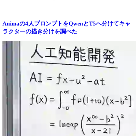
Animaの4人プロンプトをQwenとT5へ分けてキャ
ラクターの描き分けを調べた