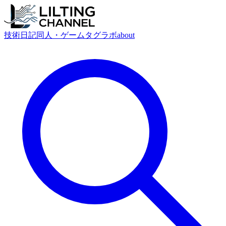
技術
日記
同人・ゲーム
タグ
ラボ
about