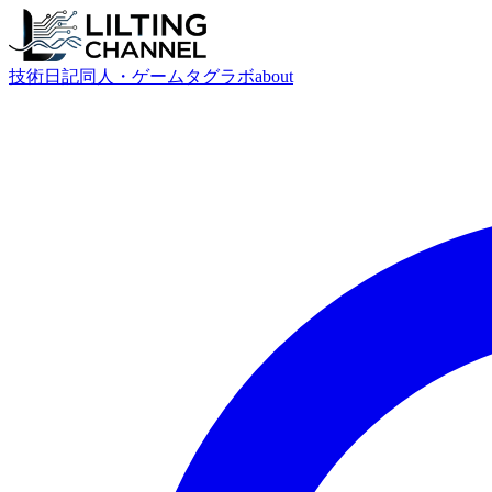
技術
日記
同人・ゲーム
タグ
ラボ
about