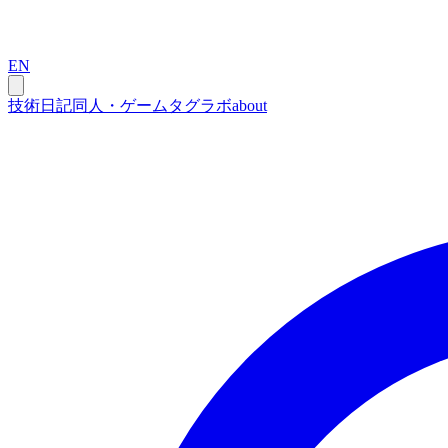
EN
技術
日記
同人・ゲーム
タグ
ラボ
about