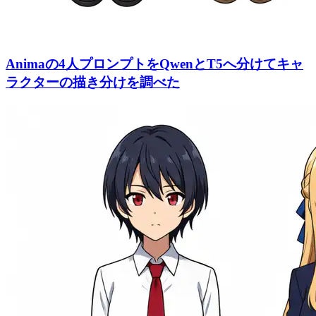
Animaの4人プロンプトをQwenとT5へ分けてキャ
ラクターの描き分けを調べた