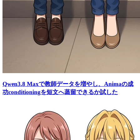
Qwen3.8 Maxで教師データを増やし、Animaの成
功conditioningを短文へ蒸留できるか試した