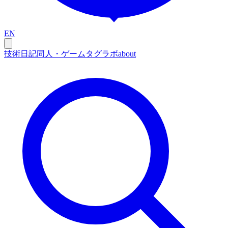
EN
技術
日記
同人・ゲーム
タグ
ラボ
about