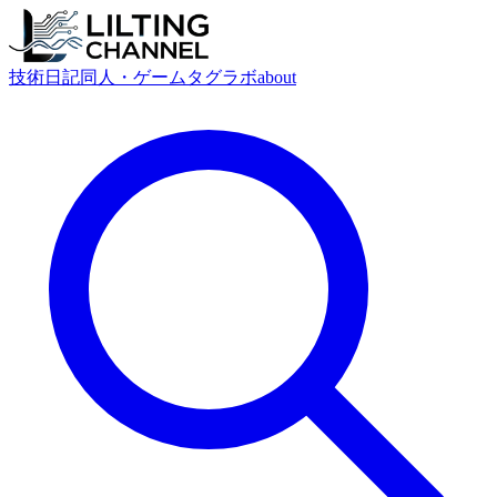
技術
日記
同人・ゲーム
タグ
ラボ
about