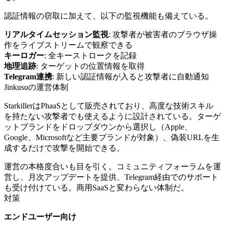
認証情報の窃取に加えて、以下の監視機能も備えている。
リアルタイムセッション監視
: 攻撃者が被害者のブラウザ操
作をライブストリームで観察できる
キーロガー
: 全キーストロークを記録
地理追跡
: ターゲットの位置情報を取得
Telegram連携
: 新しい認証情報が入ると攻撃者に自動通知
Jinkusuの運営体制
StarkillerはPhaaSとして販売されており、高度な技術スキル
を持たない攻撃者でも使えるように設計されている。ターゲ
ットブランドをドロップダウンから選択し（Apple、
Google、Microsoftなど主要ブランドが対象）、偽装URLを生
成するだけで攻撃を開始できる。
運営の本格度合いも目を引く。コミュニティフォーラムを運
営し、月次アップデートを提供、Telegram経由でのサポート
も受け付けている。商用SaaSと変わらない体制だ。
対策
エンドユーザー向け