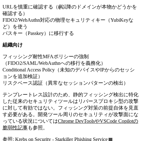
@
URLを慎重に確認する（
以降のドメインが本物かどうかを
確認する）
FIDO2/WebAuthn対応の物理セキュリティキー（YubiKeyな
ど）を使う
パスキー（Passkey）に移行する
組織向け
フィッシング耐性MFAポリシーの強制
（FIDO2/SAML/WebAuthnへの移行を義務化）
Conditional Access Policy（未知のデバイスやIPからのセッシ
ョンを追加検証）
リスクベース認証（異常なセッションパターンの検出）
テンプレートレス設計のため、静的フィッシング検出に特化
した従来のセキュリティツールはリバースプロキシ型の攻撃
に対して有効ではない。フィッシング対策の前提自体を見直
す必要がある。開発ツール周りのセキュリティが攻撃面にな
っている状況については
Chrome DevToolsやVSCode Copilotの
脆弱性記事
も参照。
参照:
Krebs on Security - Starkiller Phishing Service