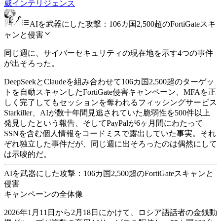
威インテリジェンス
AIを武器にした攻撃：106カ国2,500超のFortiGateスキ
ャンと侵害
同じ週に、サイバーセキュリティの現在地を示す4つの事件
が出そろった。
DeepSeekとClaudeを組み合わせて106カ国2,500超のターゲッ
トを自動スキャンしたFortiGate侵害キャンペーン、MFAを正
しく完了してもセッションを奪われるフィッシングサービス
Starkiller、AIが数十年間見逃されていた脆弱性を500件以上
発見したという報告、そしてPayPalが6ヶ月間にわたって
SSNを含む個人情報をコードミスで露出していた事実。それ
ぞれ独立した事件だが、同じ週に出そろったのは偶然にして
は示唆的だ。
AIを武器にした攻撃：106カ国2,500超のFortiGateスキャンと
侵害
キャンペーンの全体像
2026年1月11日から2月18日にかけて、ロシア語話者の金銭動