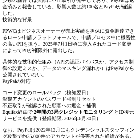
少数の顧客では実際に不正取引が発生しており、PayPalは返
金済みと報告している。影響人数は約100名とPayPalが確認
した。
技術的な背景
PPWCはビジネスオーナーが売上実績を担保に資金調達でき
るローン申請プラットフォームで、申請プロセス中に機密性
の高いPIIを扱う。2025年7月1日頃に導入されたコード変更
によってPIIが権限外に露出した。
具体的な技術的仕組み（APIの認証バイパスか、アクセス制
御の設定ミスか、データのマスキング漏れか）はPayPalから
公開されていない。
PayPalの対応
コード変更のロールバック（検知翌日）
影響アカウントのパスワード強制リセット
不正取引が確認された顧客への返金・補償
Equifax経由で
2年間の3局クレジットモニタリング
とID復元
サービスを提供（登録期限: 2026年6月30日）
なお、PayPalは2022年12月にもクレデンシャルスタッフィン
グ攻撃で約35,000件のアカウントが侵害された経緯がある。