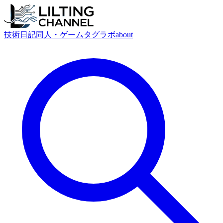
技術
日記
同人・ゲーム
タグ
ラボ
about