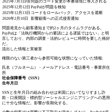
2025年7月1日頃
問題のコード変更が本番環境に導入される
2025年12月12日
PayPalが問題を検知
2025年12月13日
コードをロールバック、アクセスを遮断
2026年2月10日
影響顧客への正式侵害通知
問題発見から顧客通知まで約2ヶ月のタイムラグがある。
PayPalは「法執行機関からの要請による遅延ではない」と明
言しており、内部の調査・法的レビューに時間を要した格好
だ。
流出した情報と実被害
権限のない第三者から参照可能な状態になっていた情報:
氏名（フルネーム）・メールアドレス・電話番号・事業所住
所
社会保障番号（SSN）
生年月日
SSNと生年月日の組み合わせは米国においてなりすまし詐
欺・口座開設・標的型ソーシャルエンジニアリングへの悪用
に十分な情報だ。影響が長期化する。