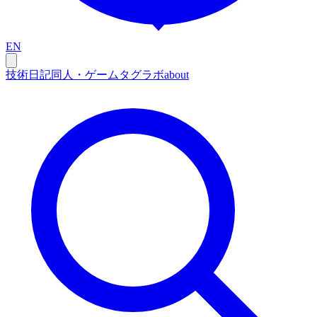
EN
技術
日記
同人・ゲーム
タグ
ラボ
about