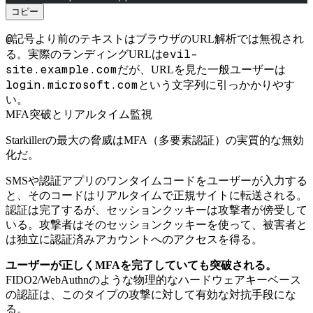
コピー
@
記号より前のテキストはブラウザのURL解析では無視され
evil-
る。実際のランディングURLは
site.example.com
だが、URLを見た一般ユーザーは
login.microsoft.com
という文字列に引っかかりやす
い。
MFA突破とリアルタイム監視
Starkillerの最大の脅威はMFA（多要素認証）の実質的な無効
化だ。
SMSや認証アプリのワンタイムコードをユーザーが入力する
と、そのコードはリアルタイムで正規サイトに転送される。
認証は完了するが、セッションクッキーは攻撃者が傍受して
いる。攻撃者はそのセッションクッキーを使って、被害者と
は独立に認証済みアカウントへのアクセスを得る。
ユーザーが正しくMFAを完了していても突破される。
FIDO2/WebAuthnのような物理的なハードウェアキーベース
の認証は、このタイプの攻撃に対して有効な対抗手段にな
る。