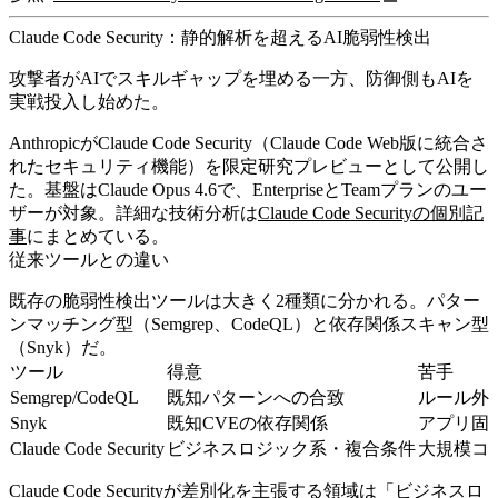
Claude Code Security：静的解析を超えるAI脆弱性検出
攻撃者がAIでスキルギャップを埋める一方、防御側もAIを
実戦投入し始めた。
AnthropicがClaude Code Security（Claude Code Web版に統合さ
れたセキュリティ機能）を限定研究プレビューとして公開し
た。基盤はClaude Opus 4.6で、EnterpriseとTeamプランのユー
ザーが対象。詳細な技術分析は
Claude Code Securityの個別記
事
にまとめている。
従来ツールとの違い
既存の脆弱性検出ツールは大きく2種類に分かれる。パター
ンマッチング型（Semgrep、CodeQL）と依存関係スキャン型
（Snyk）だ。
ツール
得意
苦手
Semgrep/CodeQL
既知パターンへの合致
ルール外
Snyk
既知CVEの依存関係
アプリ固
Claude Code Security
ビジネスロジック系・複合条件
大規模コ
Claude Code Securityが差別化を主張する領域は「ビジネスロ