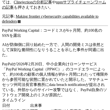
ては、
Clinejectionの分析記事
や
npmサプライチェーンワーム
の記事
も押さえておきたい。
元記事:
Making frontier cybersecurity capabilities available to
defenders
PayPal Working Capital：コードミスが6ヶ月間、約100名の
SSNを露出
AIが防御側に回り始めた一方で、人間の開発ミスは依然と
して深刻な脆弱性になりうることを示した事件が同週に出
た。
PayPalが2026年2月20日、中小企業向けローンサービス
「PayPal Working Capital（PPWC）」のコードエラーによっ
て、約100名の顧客の個人情報が約6ヶ月間にわたって権限外
から参照可能な状態に置かれていたと開示した。マサチュー
セッツ州司法長官事務所にdata breach notificationが提出され
ている。外部からのサイバー攻撃ではなく、PayPal自身のソ
フトウェア開発上のミスが原因だ。
タイムライン
日付
出来事