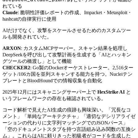
れている
Claude
: 脆弱性評価レポートの作成、Impacket・Metasploit・
hashcatの自律実行に使用
AIだけでなく、攻撃をスケールさせるためのカスタムツー
ルも開発されていた。
ARXON
: カスタムMCPサーバー。スキャン結果を処理し
DeepSeekを呼び出して攻撃計画を生成する「AIとハッキン
グツールの橋渡し」として機能
CHECKER2
: Go製のDockerオーケストレーター。2,516ター
ゲット/106カ国を並列スキャンする能力を持つ。Nucleiテン
プレートとBloodHoundでの情報収集を自動化
2025年12月にはスキャニングサーバー上で
HexStrike AI
と
いうフレームワークの存在も確認されている。
コード解析で見えたAI生成の痕跡も興味深い。「冗長なコ
メント」「単純なアーキテクチャ」「適切なデシリアライゼ
ーションの代わりに文字列マッチングでのJSONパース」
「空のドキュメントスタブを持つ言語組み込み関数の互換シ
ム」。これらはAIに頼りきった初級者がコードを生成した