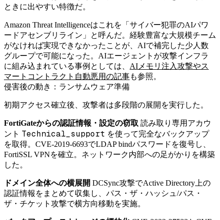
ときに出やすい特徴だ。
Amazon Threat Intelligenceはこれを「サイバー犯罪のAIパワ
ードアセンブリライン」と呼んだ。経験豊富な大規模チーム
がなければ実現できなかったことが、AIで補完した少人数
グループで可能になった。AIエージェントが攻撃インフラ
に組み込まれている事例としては、
AIメモリ注入攻撃やス
マートコントラクト自動悪用の記事
も参照。
侵害後の動き：ランサムウェア準備
初期アクセス確立後、攻撃者は多段階の展開を実行した。
FortiGateからの認証情報・設定の窃取
読み取り専用アカウ
Technical_support
ント
を使って完全なバックアップ
を取得。CVE-2019-6693でLDAP bindパスワードを復号し、
FortiSSL VPNを確立。ネットワーク内部への足がかりを構築
した。
ドメイン全体への横展開
DCSync攻撃でActive Directory上の
認証情報をまとめて収集し、パス・ザ・ハッシュ/パス・
ザ・チケット攻撃で横方向移動を実施。