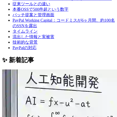
従来ツールとの違い
本番OSSで500件超という数字
パッチ提案と管理画面
PayPal Working Capital：コードミスが6ヶ月間、約100名
のSSNを露出
タイムライン
流出した情報と実被害
技術的な背景
PayPalの対応
✨ 新着記事