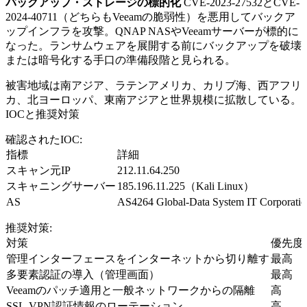
バックアップ・ストレージの標的化
CVE-2023-27532とCVE-
2024-40711（どちらもVeeamの脆弱性）を悪用してバックア
ップインフラを攻撃。QNAP NASやVeeamサーバーが標的に
なった。ランサムウェアを展開する前にバックアップを破壊
または暗号化する手口の準備段階と見られる。
被害地域は南アジア、ラテンアメリカ、カリブ海、西アフリ
カ、北ヨーロッパ、東南アジアと世界規模に拡散している。
IOCと推奨対策
確認されたIOC:
指標
詳細
スキャン元IP
212.11.64.250
スキャニングサーバー
185.196.11.225（Kali Linux）
AS
AS4264 Global-Data System IT Cor
推奨対策:
対策
優先度
管理インターフェースをインターネットから切り離す
最高
多要素認証の導入（管理画面）
最高
Veeamのパッチ適用と一般ネットワークからの隔離
高
SSL-VPN認証情報のローテーション
高