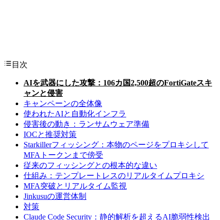
目次
AIを武器にした攻撃：106カ国2,500超のFortiGateスキ
ャンと侵害
キャンペーンの全体像
使われたAIと自動化インフラ
侵害後の動き：ランサムウェア準備
IOCと推奨対策
Starkillerフィッシング：本物のページをプロキシして
MFAトークンまで傍受
従来のフィッシングとの根本的な違い
仕組み：テンプレートレスのリアルタイムプロキシ
MFA突破とリアルタイム監視
Jinkusuの運営体制
対策
Claude Code Security：静的解析を超えるAI脆弱性検出