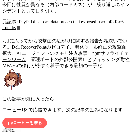
今回は性質が異なる（内部コードミス）が、繰り返しのイン
シデントとして目を引く。
元記事:
PayPal discloses data breach that exposed user info for 6
months
2月に入ってから攻撃面の広がりに関する報告が相次いでい
る。
Dell RecoverPointのゼロデイ
、
開発ツール経由の攻撃面
拡大
、
AIエージェントのメモリ注入攻撃
、
npmサプライチェ
ーンワーム
。管理ポートの外部公開禁止とフィッシング耐性
MFAへの移行が今すぐ着手できる最初の一手だ。
この記事が気に入ったら
コーヒー1杯で応援できます。次の記事の励みになります。
コーヒーを贈る