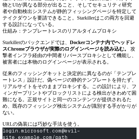
物とUIが異なる部分が出ること、そしてセキュリティ研究
者や自動検出システムが静的フィッシングページを特定して
テイクダウンを要請できること。Starkillerはこの両方を回避
する設計になっている。
仕組み：テンプレートレスのリアルタイムプロキシ
Starkillerのバックエンドでは、
Dockerコンテナ内でヘッドレ
スChromeブラウザが実際のログインページを読み込む。
攻
撃者インフラ経由の中間者リバースプロキシとして機能し、
被害者には本物のログインページが表示される。
従来のフィッシングキットと決定的に異なるのが「テンプレ
ートレス」設計だ。偽ページの静的テンプレートを持たず、
リアルサイトをそのままプロキシする。この設計により、フ
ィンガープリントやブロックリストによる検出がきわめて困
難になる。正規サイトと同一のコンテンツが提供されるた
め、既存のフィッシング検出システムが識別する手がかりが
ない。
URLの偽装には巧妙な手法を使う。
login.microsoft.com@evil-
site.example.com/path