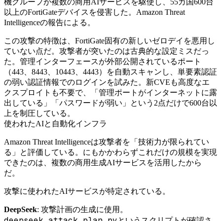
機グループが複数の商用AIサービスを駆使し、55カ国600台
以上のFortiGateデバイスを侵害した。Amazon Threat
Intelligenceの報告による。
この攻撃の特徴は、FortiGate固有の新しいゼロデイを悪用し
ていない点だ。攻撃者が突いたのは古典的な設定ミスだっ
た。管理インターフェースが外部公開されているポート
（443、8443、10443、4443）を自動スキャンし、単要素認証
の弱い認証情報でのログインを試みた。新CVEも高度なエ
クスプロイトも不要で、「管理ポートがインターネットに露
出している」「パスワードが弱い」という2点だけで600台以
上を制圧している。
使われたAIと自動化インフラ
Amazon Threat Intelligenceは攻撃者を「技術力が限られてい
る」と評価している。にもかかわらずこれだけの規模を実現
できたのは、複数の商用生成AIサービスを活用したから
だ。
攻撃に使われたAIサービスが特定されている。
DeepSeek
: 攻撃計画の生成に使用。
deepseek_attack_plan.py
というスクリプトが確認さ