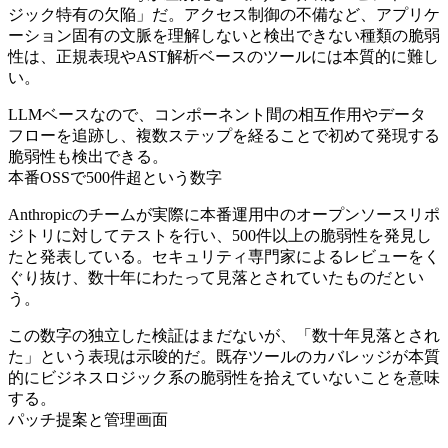
ジック特有の欠陥」だ。アクセス制御の不備など、アプリケ
ーション固有の文脈を理解しないと検出できない種類の脆弱
性は、正規表現やAST解析ベースのツールには本質的に難し
い。
LLMベースなので、コンポーネント間の相互作用やデータ
フローを追跡し、複数ステップを経ることで初めて発現する
脆弱性も検出できる。
本番OSSで500件超という数字
Anthropicのチームが実際に本番運用中のオープンソースリポ
ジトリに対してテストを行い、500件以上の脆弱性を発見し
たと発表している。セキュリティ専門家によるレビューをく
ぐり抜け、数十年にわたって見落とされていたものだとい
う。
この数字の独立した検証はまだないが、「数十年見落とされ
た」という表現は示唆的だ。既存ツールのカバレッジが本質
的にビジネスロジック系の脆弱性を拾えていないことを意味
する。
パッチ提案と管理画面