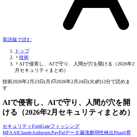
英語版で読む
トップ
技術
AIで侵害し、AIで守り、人間が穴を開ける（2026年2
月セキュリティまとめ）
技術
2026年2月23日(月)
2026年2月24日(火)
約12分で読めま
す
AIで侵害し、AIで守り、人間が穴を開
ける（2026年2月セキュリティまとめ）
セキュリティ
FortiGate
フィッシング
MFA
AI
Claude
Anthropic
PayPal
データ漏洩
脆弱性検出
PhaaS
脅