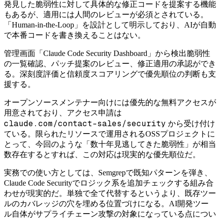
発見した脆弱性に対して具体的な修正コードを提案する機能
もあるが、適用には人間のレビューが必須とされている。
「Human-in-the-Loop」を設計として明示しており、AIが自動
で本番コードを書き換えることはない。
管理画面「Claude Code Security Dashboard」から検出脆弱性
の一覧確認、パッチ提案のレビュー、修正適用の承認ができ
る。深刻度評価と信頼度スコアリングで優先順位の判断も支
援する。
オープンソースメンテナー向けには優先的な無料アクセスが
用意されており、アクセス申請は
claude.com/contact-sales/security
から受け付け
ている。限られたリソースで運用されるOSSプロジェクトに
とって、今回のような「数十年見逃してきた脆弱性」が相当
数存在するとすれば、この対応は現実的な優先順位だ。
実務での使い方としては、Semgrepで既知パターンを弾き、
Claude Code Securityでロジック系を追加チェックする組み合
わせが現実的だ。単独で全て代替するというより、既存ツー
ルのカバレッジの穴を埋める位置づけになる。AI開発ツー
ル自体がサプライチェーン攻撃の対象になっている点につい