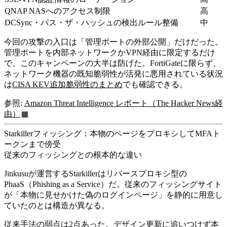
QNAP NASへのアクセス制限
高
DCSync・パス・ザ・ハッシュの検出ルール整備
中
今回の攻撃の入口は「管理ポートの外部公開」だけだった。
管理ポートを内部ネットワークかVPN経由に限定するだけ
で、このキャンペーンの大半は防げた。FortiGateに限らず、
ネットワーク機器の既知脆弱性が活発に悪用されている状況
は
CISA KEV追加脆弱性のまとめ
でも確認できる。
参照:
Amazon Threat Intelligence レポート（The Hacker News経
由）
Starkillerフィッシング：本物のページをプロキシしてMFAト
ークンまで傍受
従来のフィッシングとの根本的な違い
Jinkusuが運営するStarkillerはリバースプロキシ型の
PhaaS（Phishing as a Service）だ。従来のフィッシングサイト
が「本物に見せかけた偽のログインページ」を静的に用意し
ていたのとは構造が異なる。
従来手法の弱点は2点あった。デザイン更新に追いつけず本