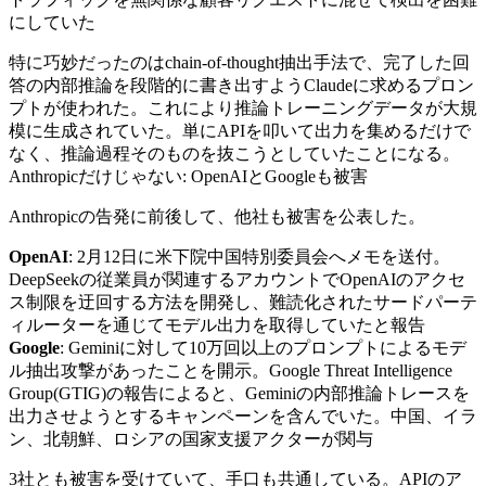
にしていた
特に巧妙だったのはchain-of-thought抽出手法で、完了した回
答の内部推論を段階的に書き出すようClaudeに求めるプロン
プトが使われた。これにより推論トレーニングデータが大規
模に生成されていた。単にAPIを叩いて出力を集めるだけで
なく、推論過程そのものを抜こうとしていたことになる。
Anthropicだけじゃない: OpenAIとGoogleも被害
Anthropicの告発に前後して、他社も被害を公表した。
OpenAI
: 2月12日に米下院中国特別委員会へメモを送付。
DeepSeekの従業員が関連するアカウントでOpenAIのアクセ
ス制限を迂回する方法を開発し、難読化されたサードパーテ
ィルーターを通じてモデル出力を取得していたと報告
Google
: Geminiに対して10万回以上のプロンプトによるモデ
ル抽出攻撃があったことを開示。Google Threat Intelligence
Group(GTIG)の報告によると、Geminiの内部推論トレースを
出力させようとするキャンペーンを含んでいた。中国、イラ
ン、北朝鮮、ロシアの国家支援アクターが関与
3社とも被害を受けていて、手口も共通している。APIのア