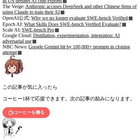
as US debates AI chip exports
The Verge:
Anthropic accuses DeepSeek and other Chinese firms of
using Claude to train their AI
OpenAI公式:
Why we no longer evaluate SWE-bench Verified
Epoch AI:
What Skills Does SWE-bench Verified Evaluate?
Scale AI:
SWE-bench Pro
Google Cloud:
Distillation, experimentation, integration: AI
adversarial use
NBC News:
Google Gemini hit by 100,000+ prompts in cloning
attempt
この記事が気に入ったら
コーヒー1杯で応援できます。次の記事の励みになります。
コーヒーを贈る