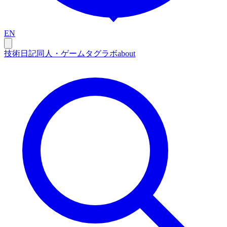
EN
技術
日記
同人・ゲーム
タグ
ラボ
about