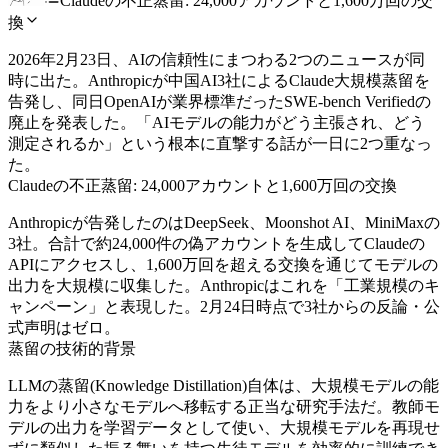
Claudeの不正蒸留: 24,000アカウントと1,600万回の交
換
2026年2月23日、AIの信頼性にまつわる2つのニュースが同
時に出た。Anthropicが中国AI3社によるClaude大規模蒸留を
告発し、同日OpenAIが業界標準だったSWE-bench Verifiedの
廃止を発表した。「AIモデルの能力がどう主張され、どう
測定されるか」という根本に直撃する話が一日に2つ重なっ
た。
Claudeの不正蒸留: 24,000アカウントと1,600万回の交換
Anthropicが告発したのはDeepSeek、Moonshot AI、MiniMaxの
3社。合計で約24,000件の偽アカウントを生成してClaudeの
APIにアクセスし、1,600万回を超える交換を通じてモデルの
出力を大規模に収集した。Anthropicはこれを「工業規模のキ
ャンペーン」と表現した。2月24日時点で3社からの反論・公
式声明はゼロ。
蒸留の技術的背景
LLMの蒸留(Knowledge Distillation)自体は、大規模モデルの能
力をより小さなモデルへ移転する正当な研究手法だ。教師モ
デルの出力を学習データとして使い、大規模モデルを再現せ