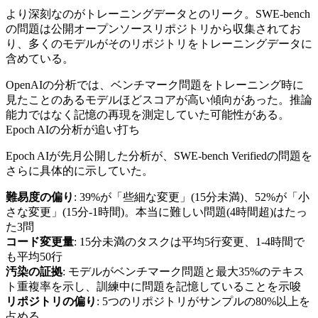
より深刻なのがトレーニングデータとのリーク。SWE-bench
の問題は公開オープンソースリポジトリから収集されてお
り、多くのモデルがそのリポジトリをトレーニングデータに
含めている。
OpenAIの分析では、ベンチマーク問題をトレーニング時に
見たことのあるモデルほどスコアが高い傾向があった。推論
能力ではなく記憶の再現を測定していた可能性がある。
Epoch AIの分析が追い打ち
Epoch AIが先月公開した分析が、SWE-bench Verifiedの問題を
さらに具体的に示していた。
難易度の偏り
: 39%が「些細な変更」(15分未満)、52%が「小
さな変更」(15分-1時間)。本当に難しい問題(4時間超)はたっ
た3問
コード変更量
: 15分未満のタスクは平均5行変更、1-4時間で
も平均50行
汚染の証拠
: モデルがベンチマーク問題と最大35%のテキス
ト重複率を示し、訓練中に問題を記憶していることを示唆
リポジトリの偏り
: 5つのリポジトリがサンプルの80%以上を
占める