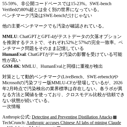
55-59%、非公開コードベースでは15-23%。SWE-bench
Verifiedの80%超とは全く別の世界になっている。
ベンチマーク汚染はSWE-benchだけじゃない
他の主要ベンチマークでも汚染が確認されている。
MMLU
: ChatGPTとGPT-4がテストデータの欠落オプション
を推測するテストで、それぞれ52%と57%の完全一致率。ベ
ンチマーク問題をそのまま記憶している
HumanEval
: ChatGPTがデータ汚染の影響を受けている可能
性が高い
GSM-8K
: MMLU、HumanEvalと同様に重複が検出
対策として動的ベンチマーク(LiveBench、SWE-rebench)や
Microsoftの汚染フリー版MMLU-CFが登場しているが、2026
年2月時点で汚染検出の業界標準は存在しない。各ラボが異
なる方法と閾値を使っており、クロスモデル比較が信頼でき
ない状態が続いている。
一次情報
Anthropic公式:
Detecting and Preventing Distillation Attacks
TechCrunch:
Anthropic accuses Chinese AI labs of mining Claude