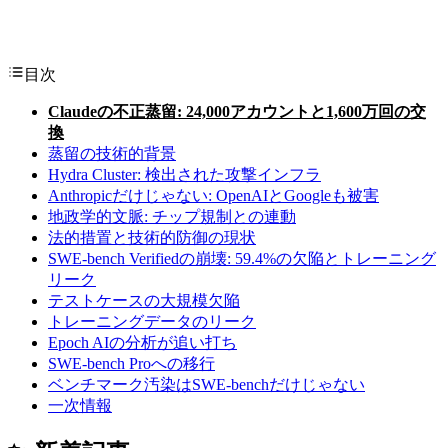
目次
Claudeの不正蒸留: 24,000アカウントと1,600万回の交
換
蒸留の技術的背景
Hydra Cluster: 検出された攻撃インフラ
Anthropicだけじゃない: OpenAIとGoogleも被害
地政学的文脈: チップ規制との連動
法的措置と技術的防御の現状
SWE-bench Verifiedの崩壊: 59.4%の欠陥とトレーニング
リーク
テストケースの大規模欠陥
トレーニングデータのリーク
Epoch AIの分析が追い打ち
SWE-bench Proへの移行
ベンチマーク汚染はSWE-benchだけじゃない
一次情報