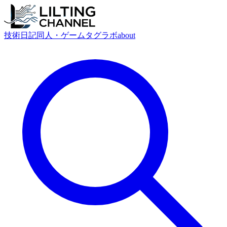
技術
日記
同人・ゲーム
タグ
ラボ
about