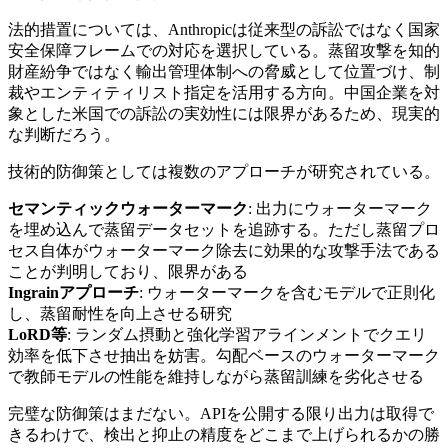
法的措置については、Anthropicは従来型の訴訟ではなく国家
安全保障フレームでの対応を選択している。蒸留攻撃を知的
財産紛争ではなく輸出管理体制への脅威として位置づけ、制
裁やエンティティリスト指定を活用する方向。中国企業を対
象とした米国での訴訟の実効性には限界があるため、現実的
な判断だろう。
技術的防御策としては複数のアプローチが研究されている。
セマンティックウォーターマーク
: 出力にウォーターマーク
を埋め込んで蒸留データセットを追跡する。ただし蒸留プロ
セス自体がウォーターマーク除去に効果的な攻撃手法である
ことが判明しており、限界がある
Ingrainアプローチ
: ウォーターマークを含むモデルで正則化
し、蒸留耐性を向上させる研究
LoRD等
: ランダム摂動と強化学習アラインメントでクエリ
効率を低下させ抽出を妨害。勾配ベースのウォーターマーク
で教師モデルの性能を維持しながら蒸留訓練を劣化させる
完璧な防御策はまだない。APIを公開する限り出力は取得で
きるわけで、検出と抑止の精度をどこまで上げられるかの勝