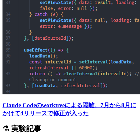
Claude Codeのworktreeによる隔離、7月から8月に
かけて4リリースで修正が入った
⚗️ 実験記事