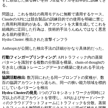
ずに類似した振る舞いを持つ生徒モデルを効率的に訓練でき
る。
問題は、これを他社の商用モデルに無断で適用するケース。
ClaudeのAPIには競合製品の訓練目的での使用を明確に禁じ
た商用利用規約がある。偽アカウントを大量生成してこれを
組織的に迂回した行為は、技術的手法うんぬんではなく悪意
ある規約侵害だ。
Hydra Cluster: 検出された攻撃インフラ
Anthropicが公開した検出手法の詳細がかなり具体的だった。
行動フィンガープリンティング
: APIトラフィック内の蒸留
パターンを識別する複数の分類器を構築。chain-of-thoughtの
引き出し(推論トレーニングデータの構築に使われる手法)を
検出
協調活動検出
: 数万回にわたる同一プロンプトの変種が、数
百の協調アカウントから送られ、同一の狭い能力領域を標的
にしているパターンを検出
Hydra Clusterの発見
: 1つのプロキシネットワークが同時に2
万以上の不正アカウントを管理し、APIおよびサードパーテ
ィのクラウドプラットフォームにトラフィックを分散。蒸留
トラフィックを無関係な顧客リクエストに混ぜて検出を困難