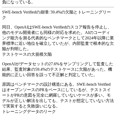
負になっている。
SWE-bench Verifiedの崩壊: 59.4%の欠陥とトレーニングリー
ク
同日、OpenAIはSWE-bench Verifiedのスコア報告を停止し、
他のモデル開発者にも同様の対応を求めた。AIのコーディ
ング能力を測る代表的なベンチマークとして2024年以降に業
界標準に近い地位を確立していたが、内部監査で根本的な欠
陥が判明した。
テストケースの大規模欠陥
OpenAIがデータセットの27.6%をサンプリングして監査した
結果、監査対象の59.4%のテストケースに欠陥があった。機
能的に正しい回答を誤って不正解と判定していた。
原因はベンチマークの設計構造にある。SWE-bench Verified
はオープンソースのPRをベースにしているが、テストスイ
ートがPRの意図を完全に網羅していないケースが多い。モ
デルが正しい解法を出しても、テストが想定していない方法
で実装すると失敗扱いになる。
トレーニングデータのリーク