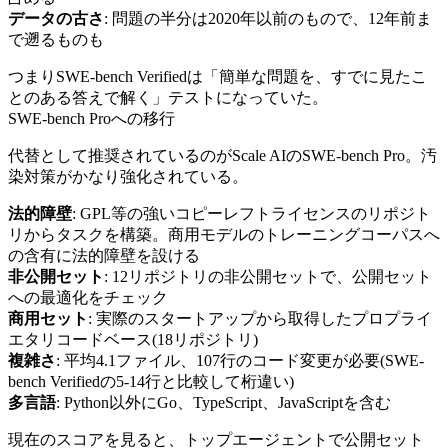
データの古さ
: 問題の半分は2020年以前のもので、12年前ま
で遡るものも
つまりSWE-bench Verifiedは「簡単な問題を、すでに見たこ
とのある答えで解く」テストになっていた。
SWE-bench Proへの移行
代替として推奨されているのがScale AIのSWE-bench Pro。汚
染対策がかなり強化されている。
法的障壁
: GPL等の強いコピーレフトライセンスのリポジト
リからタスクを構築。商用モデルのトレーニングコーパスへ
の含有に法的障壁を設ける
非公開セット
: 12リポジトリの非公開セットで、公開セット
への最適化をチェック
商用セット
: 実際のスタートアップから取得したプロプライ
エタリコードベース(18リポジトリ)
複雑さ
: 平均4.1ファイル、107行のコード変更が必要(SWE-
bench Verifiedの5-14行と比較して桁違い)
多言語
: Python以外にGo、TypeScript、JavaScriptを含む
現在のスコアを見ると、トップエージェントで公開セット