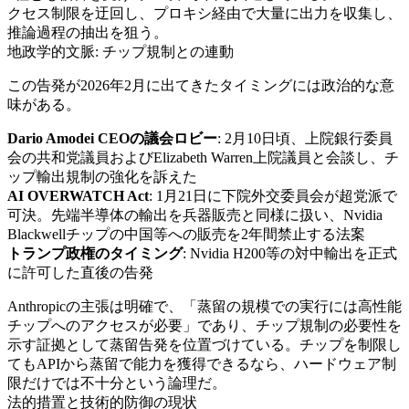
クセス制限を迂回し、プロキシ経由で大量に出力を収集し、
推論過程の抽出を狙う。
地政学的文脈: チップ規制との連動
この告発が2026年2月に出てきたタイミングには政治的な意
味がある。
Dario Amodei CEOの議会ロビー
: 2月10日頃、上院銀行委員
会の共和党議員およびElizabeth Warren上院議員と会談し、チ
ップ輸出規制の強化を訴えた
AI OVERWATCH Act
: 1月21日に下院外交委員会が超党派で
可決。先端半導体の輸出を兵器販売と同様に扱い、Nvidia
Blackwellチップの中国等への販売を2年間禁止する法案
トランプ政権のタイミング
: Nvidia H200等の対中輸出を正式
に許可した直後の告発
Anthropicの主張は明確で、「蒸留の規模での実行には高性能
チップへのアクセスが必要」であり、チップ規制の必要性を
示す証拠として蒸留告発を位置づけている。チップを制限し
てもAPIから蒸留で能力を獲得できるなら、ハードウェア制
限だけでは不十分という論理だ。
法的措置と技術的防御の現状