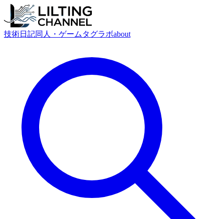
技術
日記
同人・ゲーム
タグ
ラボ
about