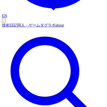
EN
技術
日記
同人・ゲーム
タグ
ラボ
about