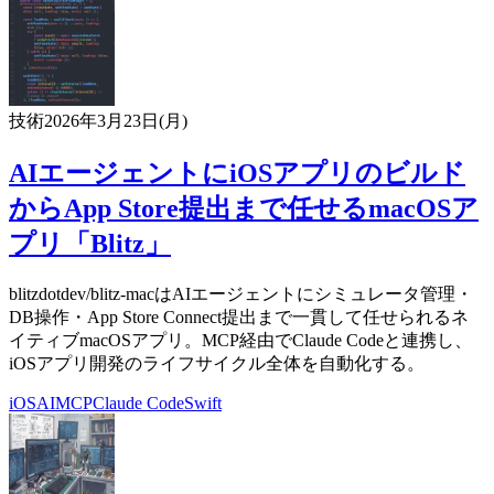
技術
2026年3月23日(月)
AIエージェントにiOSアプリのビルド
からApp Store提出まで任せるmacOSア
プリ「Blitz」
blitzdotdev/blitz-macはAIエージェントにシミュレータ管理・
DB操作・App Store Connect提出まで一貫して任せられるネ
イティブmacOSアプリ。MCP経由でClaude Codeと連携し、
iOSアプリ開発のライフサイクル全体を自動化する。
iOS
AI
MCP
Claude Code
Swift