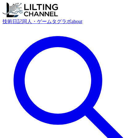
技術
日記
同人・ゲーム
タグ
ラボ
about