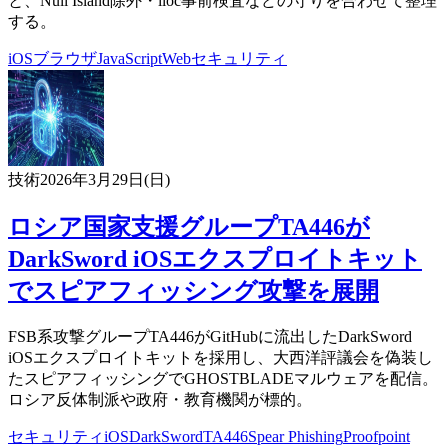
と、Null Island除外・iloc事前検査などの守りを合わせて整理
する。
iOS
ブラウザ
JavaScript
Web
セキュリティ
技術
2026年3月29日(日)
ロシア国家支援グループTA446が
DarkSword iOSエクスプロイトキット
でスピアフィッシング攻撃を展開
FSB系攻撃グループTA446がGitHubに流出したDarkSword
iOSエクスプロイトキットを採用し、大西洋評議会を偽装し
たスピアフィッシングでGHOSTBLADEマルウェアを配信。
ロシア反体制派や政府・教育機関が標的。
セキュリティ
iOS
DarkSword
TA446
Spear Phishing
Proofpoint