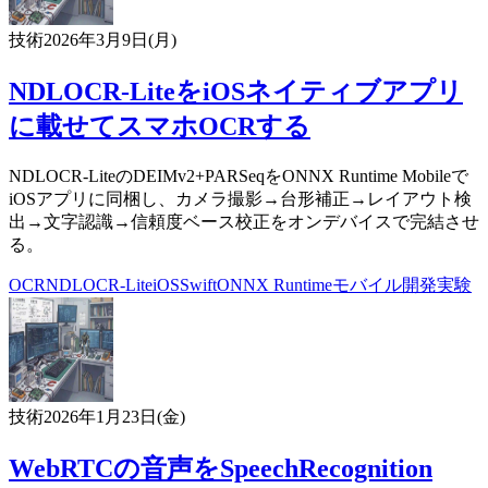
技術
2026年3月9日(月)
NDLOCR-LiteをiOSネイティブアプリ
に載せてスマホOCRする
NDLOCR-LiteのDEIMv2+PARSeqをONNX Runtime Mobileで
iOSアプリに同梱し、カメラ撮影→台形補正→レイアウト検
出→文字認識→信頼度ベース校正をオンデバイスで完結させ
る。
OCR
NDLOCR-Lite
iOS
Swift
ONNX Runtime
モバイル開発
実験
技術
2026年1月23日(金)
WebRTCの音声をSpeechRecognition