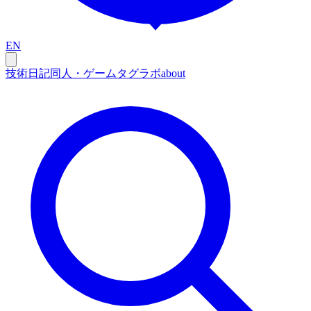
EN
技術
日記
同人・ゲーム
タグ
ラボ
about