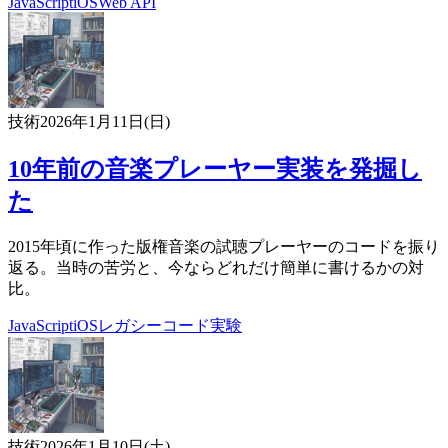
JavaScript
iOS
Web API
技術
2026年1月11日(日)
10年前の音楽プレーヤー実装を発掘し
た
2015年頃に作った版権音楽の試聴プレーヤーのコードを振り
返る。当時の苦労と、今ならどれだけ簡単に書けるかの対
比。
JavaScript
iOS
レガシーコード
実験
技術
2026年1月10日(土)