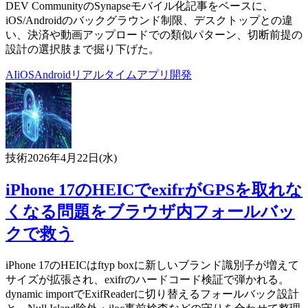
DEV CommunityのSynapseモバイル化記事をベースに、
iOS/Androidのバックグラウンド制限、デスクトップとの違
い、決済や動画アップロードでの類似パターン、切断前提の
設計の選択肢まで掘り下げた。
AI
iOS
Android
リアルタイム
アプリ開発
技術
2026年4月22日(水)
iPhone 17のHEICでexifrがGPSを取れな
くなる問題をブラウザ内フォールバッ
クで救う
iPhone 17のHEICはftyp boxに新しいブランド識別子が増えて
サイズが拡張され、exifrのハードコード検証で弾かれる。
dynamic importでExifReaderに切り替えるフォールバック設計