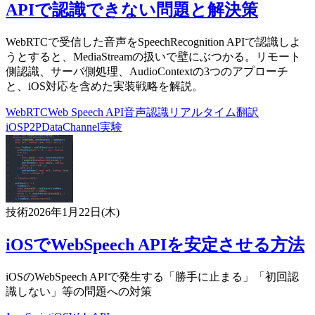
APIで認識できない問題と解決策
WebRTCで受信した音声をSpeechRecognition APIで認識しよ
うとすると、MediaStreamの扱いで壁にぶつかる。リモート
側認識、サーバ側処理、AudioContextの3つのアプローチ
と、iOS対応を含めた実装戦略を解説。
WebRTC
Web Speech API
音声認識
リアルタイム翻訳
iOS
P2P
DataChannel
実験
技術
2026年1月22日(木)
iOSでWebSpeech APIを安定させる方法
iOSのWebSpeech APIで発生する「勝手に止まる」「初回認
識しない」等の問題への対策