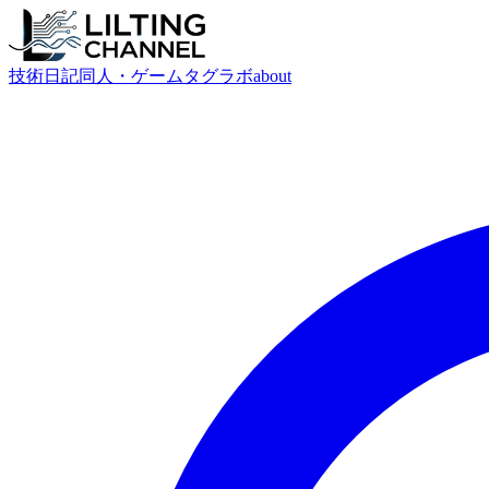
技術
日記
同人・ゲーム
タグ
ラボ
about