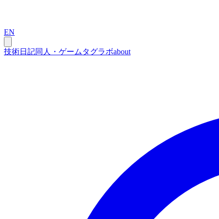
EN
技術
日記
同人・ゲーム
タグ
ラボ
about