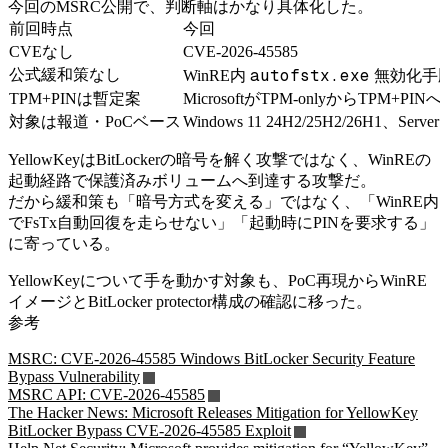
今回のMSRC公開で、判断軸はかなり具体化した。
前回時点
今回
CVEなし
CVE-2026-45585
autofstx.exe
公式緩和策なし
WinRE内
無効化手
TPM+PINは暫定案
MicrosoftがTPM-onlyからTPM+P
対象は報道・PoCベース
Windows 11 24H2/25H2/26H1、Ser
YellowKeyはBitLockerの暗号を解く攻撃ではなく、WinREの
起動経路で保護済みボリュームへ到達する攻撃だ。
だから緩和策も「暗号方式を変える」ではなく、「WinRE内
でFsTx自動回復を走らせない」「起動時にPINを要求する」
に寄っている。
YellowKeyについて手を動かす対象も、PoC再現からWinRE
イメージとBitLocker protector構成の確認に移った。
参考
MSRC: CVE-2026-45585 Windows BitLocker Security Feature
Bypass Vulnerability
MSRC API: CVE-2026-45585
The Hacker News: Microsoft Releases Mitigation for YellowKey
BitLocker Bypass CVE-2026-45585 Exploit