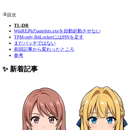
目次
TL;DR
WinRE内のautofstx.exeを自動起動させない
TPM-only BitLockerにはPINを足す
まだパッチではない
前回記事から変わったところ
参考
✨ 新着記事