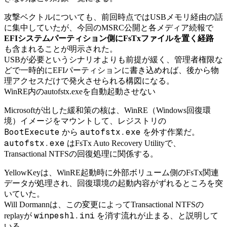
攻撃ベクトルについても、前回時点ではUSBメモリ経由の話
に集中していたが、今回のMSRC公開と各メディア続報で
EFIシステムパーティション側にFsTxファイルを置く経路
も含まれることが明示された。
USBが必要というシナリオよりも前提が緩く、管理者権限な
どで一時的にEFIパーティションに書き込めれば、後から物
理アクセスだけで発火させられる構図になる。
WinRE内のautofstx.exeを自動起動させない
Microsoftが出した緩和策の核は、WinRE（Windows回復環
境）イメージをマウントして、レジストリの
BootExecute
autofstx.exe
から
を外す作業だ。
autofstx.exe
はFsTx Auto Recovery Utilityで、
Transactional NTFSの回復処理に関係する。
YellowKeyは、WinRE起動時に外部ボリューム側のFsTx関連
データが処理され、回復環境の起動内容がずれるところを突
いていた。
Will Dormannは、この変更によってTransactional NTFSの
winpeshl.ini
replayが
を消す流れが止まる、と説明して
いる。