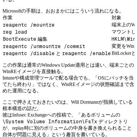
Microsoftの手順は、おおまかにはこういう流れになる。
作業
対象
reagentc /mountre
端末上のW
reg load
マウントした
BootExecute
HKLM\Win
編集
reagentc /unmountre /commit
変更をWin
reagentc /disable
reagentc /enable
BitLock
と
この作業は通常のWindows Update適用とは違い、端末ごとの
WinREイメージを直接触る。
Intuneや構成管理ツールで配る場合でも、「OSにパッチを当
てたら終わり」ではなく、WinREイメージの状態確認まで含
めた運用になる。
ここで押さえておきたいのは、Will Dormannが指摘している
根本構造の話だ。
彼はInfosec Exchangeへの投稿で、「あるボリュームの
\System Volume Information\FsTx
ディレクトリ
が、replay時に別のボリュームの中身を書き換えられること
自体が問題に見える」という趣旨を書いている。