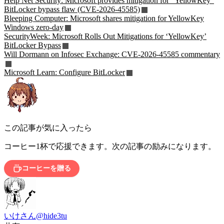
Help Net Security: Microsoft provides mitigation for “YellowKey”
BitLocker bypass flaw (CVE-2026-45585)
Bleeping Computer: Microsoft shares mitigation for YellowKey
Windows zero-day
SecurityWeek: Microsoft Rolls Out Mitigations for ‘YellowKey’
BitLocker Bypass
Will Dormann on Infosec Exchange: CVE-2026-45585 commentary
Microsoft Learn: Configure BitLocker
この記事が気に入ったら
コーヒー1杯で応援できます。次の記事の励みになります。
コーヒーを贈る
いけさん
@hide3tu