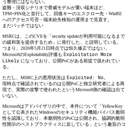
う整理にはならない。
盗難・没収シナリオで脅威モデルが重い端末ほど、
TPM+PIN化と並行して、回復キーのエスクロー先・WinRE
へのアクセス可否・端末紛失検知の運用まで見直す。
まだパッチではない
MSRCは、このCVEを「security updateが利用可能になるまで
の緩和策を提供するため」に発行した、と説明している。
つまり、2026年5月21日時点では恒久修正ではない。
Exploitation More
MicrosoftのExploitability評価も
Likely
になっており、公開PoCがある前提で扱われてい
る。
Exploited: No
ただし、MSRC上の悪用状況は
。
現時点で確認されているのは公開PoCと独立研究者による再
現で、実際の攻撃で使われたというMicrosoft側の確認は出て
いない。
Microsoftはアドバイザリの中で、本件について「YellowKey
として公表されたWindowsのセキュリティ機能バイパス脆弱
性を認識しており、本脆弱性のPoCは公開され、協調的脆弱
性開示のベストプラクティスに反している」という趣旨のコ