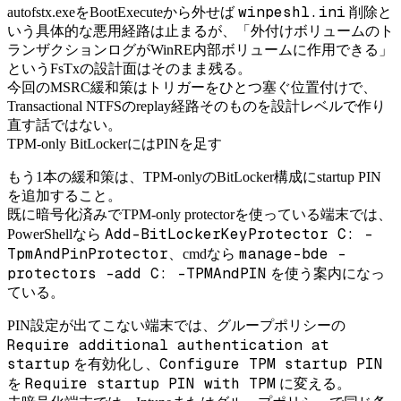
winpeshl.ini
autofstx.exeをBootExecuteから外せば
削除と
いう具体的な悪用経路は止まるが、「外付けボリュームのト
ランザクションログがWinRE内部ボリュームに作用できる」
というFsTxの設計面はそのまま残る。
今回のMSRC緩和策はトリガーをひとつ塞ぐ位置付けで、
Transactional NTFSのreplay経路そのものを設計レベルで作り
直す話ではない。
TPM-only BitLockerにはPINを足す
もう1本の緩和策は、TPM-onlyのBitLocker構成にstartup PIN
を追加すること。
既に暗号化済みでTPM-only protectorを使っている端末では、
Add-BitLockerKeyProtector C: -
PowerShellなら
TpmAndPinProtector
manage-bde -
、cmdなら
protectors -add C: -TPMAndPIN
を使う案内になっ
ている。
PIN設定が出てこない端末では、グループポリシーの
Require additional authentication at
startup
Configure TPM startup PIN
を有効化し、
Require startup PIN with TPM
を
に変える。