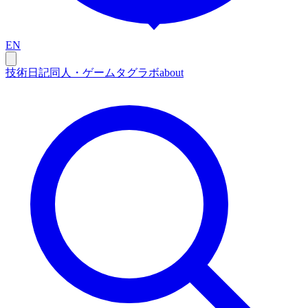
EN
技術
日記
同人・ゲーム
タグ
ラボ
about