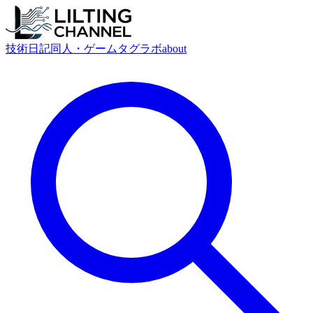
技術
日記
同人・ゲーム
タグ
ラボ
about