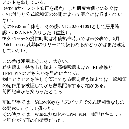
メントを出している。
RedSunサイレント修正を起点にした研究者側との対立は、
CVE付与と公式緩和策の公開によって完全には収まってい
ない。
そのRedSun自体も、その後CVE-2026-41091として悪用確
認・CISA KEV入りした（
続報
）。
恒久パッチの提供時期は本稿執筆時点では未公表で、6月
Patch Tuesday以降のリリースで扱われるかどうかはまだ確定
していない。
この差は運用上そこそこ大きい。
紛失端末・持ち出し端末・高機密端末はWinRE改修と
TPM+PINのどちらかを早めに当てる。
物理アクセスを厳しく管理できる据え置き端末では、緩和策
の副作用を検証してから段階配布する余地がある。
前回記事から変わったところ
前回記事では、YellowKeyを「未パッチで公式緩和策なしの
公開PoC」として扱った。
その時点では、WinRE無効化やTPM+PIN、物理セキュリテ
ィ強化が当面の自衛策だった。