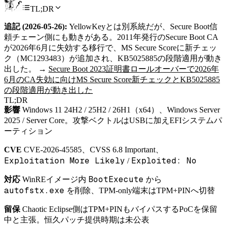
TL;DR
追記 (2026-05-26):
YellowKeyとは別系統だが、Secure Boot信
頼チェーン側にも動きがある。2011年発行のSecure Boot CA
が2026年6月に失効する移行で、MS Secure Scoreに新チェッ
ク（MC1293483）が追加され、KB5025885の段階適用が動き
出した。 →
Secure Boot 2023証明書ロールオーバーで2026年
6月のCA失効に向けMS Secure Score新チェックとKB5025885
の段階適用が動き出した
TL;DR
影響
Windows 11 24H2 / 25H2 / 26H1（x64）、Windows Server
2025 / Server Core。攻撃ベクトルはUSBに加えEFIシステムパ
ーティション
CVE
CVE-2026-45585、CVSS 6.8 Important、
Exploitation More Likely
Exploited: No
/
BootExecute
対応
WinREイメージ内
から
autofstx.exe
を削除、TPM-only端末はTPM+PINへ切替
留保
Chaotic Eclipse側はTPM+PINもバイパスするPoCを保留
中と主張。恒久パッチ提供時期は未公表