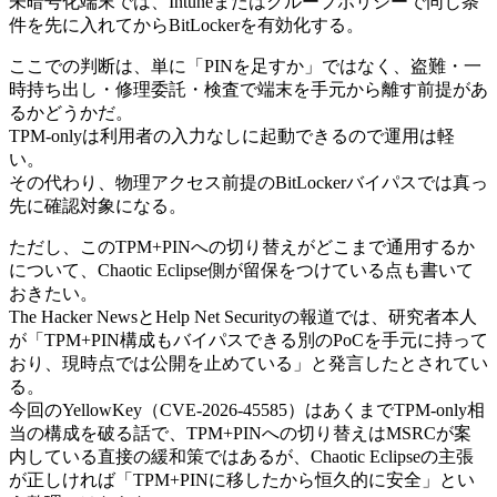
未暗号化端末では、Intuneまたはグループポリシーで同じ条
件を先に入れてからBitLockerを有効化する。
ここでの判断は、単に「PINを足すか」ではなく、盗難・一
時持ち出し・修理委託・検査で端末を手元から離す前提があ
るかどうかだ。
TPM-onlyは利用者の入力なしに起動できるので運用は軽
い。
その代わり、物理アクセス前提のBitLockerバイパスでは真っ
先に確認対象になる。
ただし、このTPM+PINへの切り替えがどこまで通用するか
について、Chaotic Eclipse側が留保をつけている点も書いて
おきたい。
The Hacker NewsとHelp Net Securityの報道では、研究者本人
が「TPM+PIN構成もバイパスできる別のPoCを手元に持って
おり、現時点では公開を止めている」と発言したとされてい
る。
今回のYellowKey（CVE-2026-45585）はあくまでTPM-only相
当の構成を破る話で、TPM+PINへの切り替えはMSRCが案
内している直接の緩和策ではあるが、Chaotic Eclipseの主張
が正しければ「TPM+PINに移したから恒久的に安全」とい