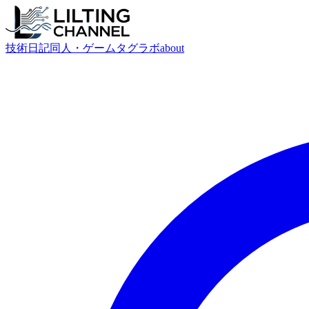
技術
日記
同人・ゲーム
タグ
ラボ
about