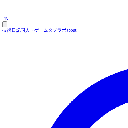
EN
技術
日記
同人・ゲーム
タグ
ラボ
about