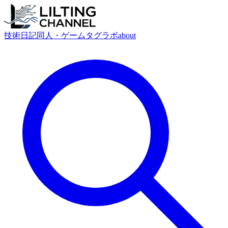
技術
日記
同人・ゲーム
タグ
ラボ
about