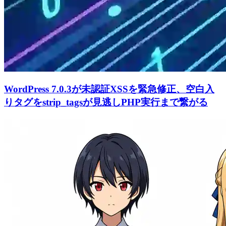
WordPress 7.0.3が未認証XSSを緊急修正、空白入
りタグをstrip_tagsが見逃しPHP実行まで繋がる