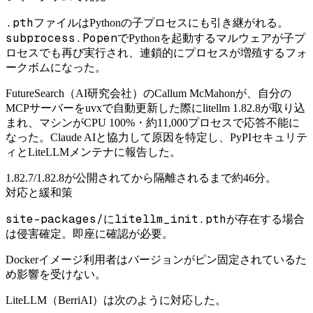
.pth
ファイルはPythonの子プロセスにも引き継がれる。
subprocess.Popen
でPythonを起動するマルウェアが子プ
ロセスでも再び実行され、連鎖的にプロセスが増殖するフォ
ークボムになった。
FutureSearch（AI研究会社）のCallum McMahonが、自分の
MCPサーバーをuvxで自動更新した際にlitellm 1.82.8が取り込
まれ、マシンがCPU 100%・約11,000プロセスで応答不能に
なった。Claude AIと協力して原因を特定し、PyPIセキュリテ
ィとLiteLLMメンテナに報告した。
1.82.7/1.82.8が公開されてから隔離されるまで約46分。
対応と緩和策
site-packages/
litellm_init.pth
に
が存在する場合
は侵害確定。即座に確認が必要。
Dockerイメージ利用者はバージョンがピン固定されているた
め影響を受けない。
LiteLLM（BerriAI）は次のように対応した。