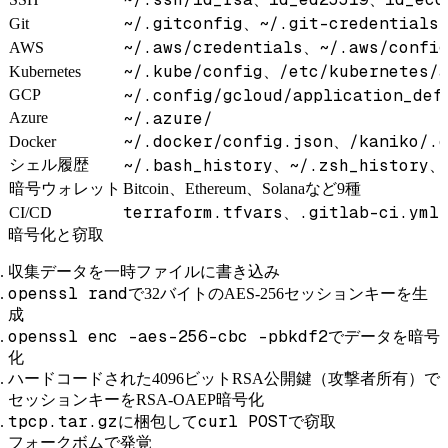
~/.gitconfig
~/.git-credentials
Git
、
~/.aws/credentials
~/.aws/confi
AWS
、
~/.kube/config
/etc/kubernetes/
Kubernetes
、
~/.config/gcloud/application_def
GCP
~/.azure/
Azure
~/.docker/config.json
/kaniko/.
Docker
、
~/.bash_history
~/.zsh_history
シェル履歴
、
、
暗号ウォレット
Bitcoin、Ethereum、Solanaなど9種
terraform.tfvars
.gitlab-ci.yml
CI/CD
、
暗号化と窃取
収集データを一時ファイルに書き込み
openssl rand
で32バイトのAES-256セッションキーを生
成
openssl enc -aes-256-cbc -pbkdf2
でデータを暗号
化
ハードコードされた4096ビットRSA公開鍵（攻撃者所有）で
セッションキーをRSA-OAEP暗号化
tpcp.tar.gz
curl POST
に梱包して
で窃取
フォークボムで発覚