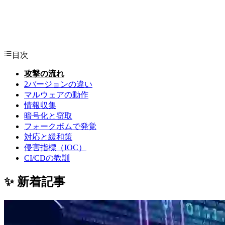
目次
攻撃の流れ
2バージョンの違い
マルウェアの動作
情報収集
暗号化と窃取
フォークボムで発覚
対応と緩和策
侵害指標（IOC）
CI/CDの教訓
✨ 新着記事