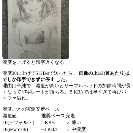
濃度を上げると印字遅くなる
濃度30に上げて5 KB/sで送ったら、
画像の上1/3(首あたり)ま
でしか印字できずに停止
した。
理由は単純で、濃度が高いとサーマルヘッドの加熱時間が長
くなって印字レートが落ちる。 5 KB/sでは早すぎて再びバ
ッファ溢れ。
濃度ごとの実測安定ペース:
濃度値
推奨ペース
完走
10(デフォルト)
5 KB/s
✓ 薄い
18(new dark)
~3 KB/s
✓ 中濃度