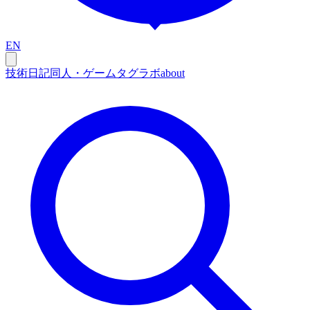
EN
技術
日記
同人・ゲーム
タグ
ラボ
about