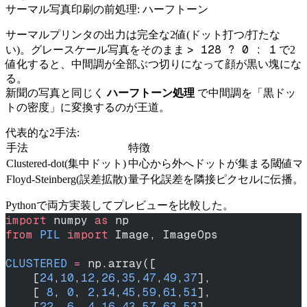
サーマル写真印刷の前処理: ハーフトーン
サーマルプリンタの出力は完全な2値(ドット打つ/打たな
> 128 ? 0 : 1
い)。グレースケール写真をそのまま
で2
値化すると、中間調が全部ぶつ切りになって顔が黒い塊にな
る。
新聞の写真と同じく
ハーフトーン処理
で中間調を「黒ドッ
トの密度」に変換するのが王道。
代表的な2手法:
手法
特徴
Clustered-dot(集中ドット)
中心から外へドットが集まる閾値マ
Floyd-Steinberg(誤差拡散)
量子化誤差を隣接ピクセルに伝播。
Pythonで両方実装してプレビューを比較した。
import
 numpy 
as
 np
from
 PIL
 import
 Image, ImageOps
CLUSTERED
 =
 np.array([
    [
24
,
10
,
12
,
26
,
35
,
47
,
49
,
37
],
    [ 
8
, 
0
, 
2
,
14
,
45
,
59
,
61
,
51
],
    [
22
, 
6
, 
4
,
16
,
43
,
57
,
63
,
53
],