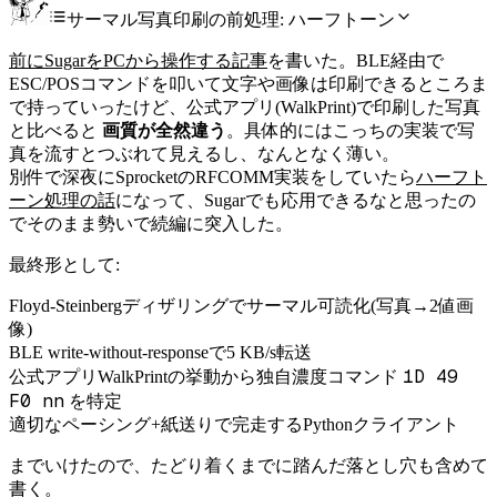
サーマル写真印刷の前処理: ハーフトーン
前にSugarをPCから操作する記事
を書いた。BLE経由で
ESC/POSコマンドを叩いて文字や画像は印刷できるところま
で持っていったけど、公式アプリ(WalkPrint)で印刷した写真
と比べると
画質が全然違う
。具体的にはこっちの実装で写
真を流すとつぶれて見えるし、なんとなく薄い。
別件で深夜にSprocketのRFCOMM実装をしていたら
ハーフト
ーン処理の話
になって、Sugarでも応用できるなと思ったの
でそのまま勢いで続編に突入した。
最終形として:
Floyd-Steinbergディザリングでサーマル可読化(写真→2値画
像)
BLE write-without-responseで5 KB/s転送
1D 49
公式アプリWalkPrintの挙動から独自濃度コマンド
F0 nn
を特定
適切なペーシング+紙送りで完走するPythonクライアント
までいけたので、たどり着くまでに踏んだ落とし穴も含めて
書く。