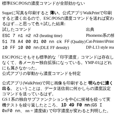
標準ESC/POSの濃度コマンドが全部効かない
Sugarに写真を印刷すると
薄い
。公式アプリWalkPrintで印刷
すると濃く出るので、ESC/POSの濃度コマンドを送れば変わ
るはず…と思って色々試した結果:
試したコマンド
出典
ESC 7 n1 n2 n3
Phomemo系の
(heating time)
51 78 A4 00 01 00 nn ck FF
Cat-Printer/iP
(Quality)
10 FF 10 00 nn
DP-L13 style real
(DLE FF density)
ESC/POSにそもそも標準的な「印字濃度」コマンドは存在し
なくて、各メーカー独自拡張になっている。YMP-01はどれ
にも属さなかった。
公式アプリの挙動から濃度コマンドを特定
公式アプリ(WalkPrint)で同じ画像を印刷すると
明らかに濃く
出る
。 ということは、データ送信前に何かしらの濃度設定
コマンドを送っているはず。
GS I 系の独自サブファンクションを中心に候補を絞って実
1D 49 F0 nn
GS I
機テストを繰り返したところ、
(
0xF0 nn
、 nn = 濃度値) で印字濃度が変わると判明した。