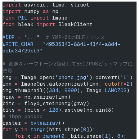
import
 asyncio, time, struct
import
 numpy 
as
 np
from
 PIL
 import
 Image
from
 bleak 
import
 BleakClient
ADDR
 =
 "..."
  # YMP-01のBLEアドレス
WRITE_CHAR
 =
 "49535343-8841-43f4-a8d4-
ecbe34729bb3"
# 画像をハーフトーン2値化してESC/POSビットマップに
整形
img 
=
 Image.open(
'photo.jpg'
).convert(
'L'
)
img 
=
 ImageOps.autocontrast(img, 
cutoff
=
2
)
img.thumbnail((
384
, 
9999
), Image.
LANCZOS
)
gray 
=
 np.asarray(img)
bits 
=
 floyd_steinberg(gray)
bits 
=
 (bits 
<
 128
).astype(np.uint8)
# 1bpp packed
raster 
=
 bytearray
()
for
 y 
in
 range
(bits.shape[
0
]):
    for
 x 
in
 range
(
0
, bits.shape[
1
], 
8
):