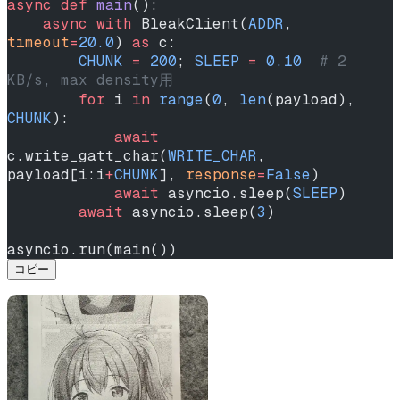
async
 def
 main
():
    async
 with
 BleakClient(
ADDR
, 
timeout
=
20.0
) 
as
 c:
        CHUNK
 =
 200
; 
SLEEP
 =
 0.10
  # 2 
KB/s, max density用
        for
 i 
in
 range
(
0
, 
len
(payload), 
CHUNK
):
            await
c.write_gatt_char(
WRITE_CHAR
, 
payload[i:i
+
CHUNK
], 
response
=
False
)
            await
 asyncio.sleep(
SLEEP
)
        await
 asyncio.sleep(
3
)
asyncio.run(main())
コピー