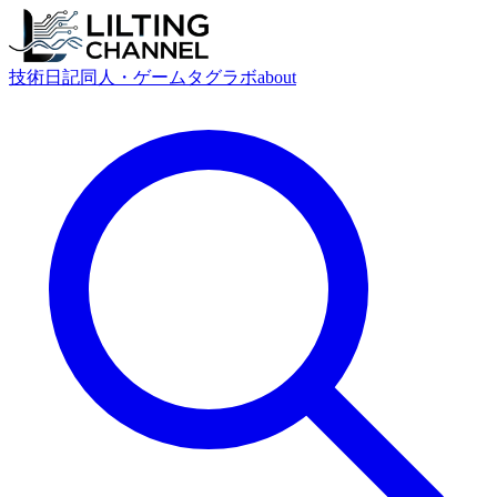
技術
日記
同人・ゲーム
タグ
ラボ
about