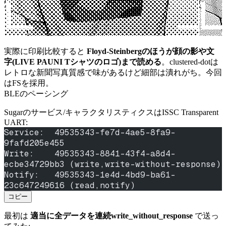
実際に印刷比較すると
Floyd-Steinbergのほうが顔の影や文
字(LIVE PAUNI Tシャツのロゴ)まで読める
。clustered-dotは
レトロな新聞写真質感で味があるけど細部は潰れがち。今回
はFSを採用。
BLEのペーシング
Sugarのサービス/キャラクタリスティクスはISSC Transparent
UART:
Service:  49535343-fe7d-4ae5-8fa9-
9fafd205e455
Write:    49535343-8841-43f4-a8d4-
ecbe34729bb3 (write,write-without-response)
Notify:   49535343-1e4d-4bd9-ba61-
23c647249616 (read,notify)
コピー
最初は
適当に全データを連続write_without_response
で送っ