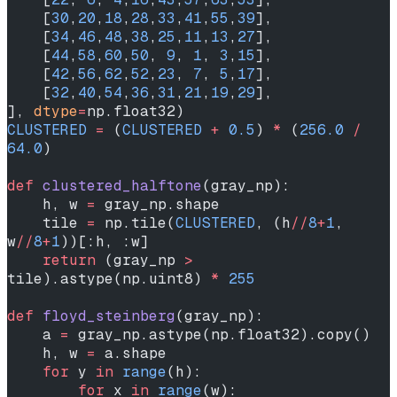
    [
30
,
20
,
18
,
28
,
33
,
41
,
55
,
39
],
    [
34
,
46
,
48
,
38
,
25
,
11
,
13
,
27
],
    [
44
,
58
,
60
,
50
, 
9
, 
1
, 
3
,
15
],
    [
42
,
56
,
62
,
52
,
23
, 
7
, 
5
,
17
],
    [
32
,
40
,
54
,
36
,
31
,
21
,
19
,
29
],
], 
dtype
=
np.float32)
CLUSTERED
 =
 (
CLUSTERED
 +
 0.5
) 
*
 (
256.0
 /
64.0
)
def
 clustered_halftone
(gray_np):
    h, w 
=
 gray_np.shape
    tile 
=
 np.tile(
CLUSTERED
, (h
//
8
+
1
, 
w
//
8
+
1
))[:h, :w]
    return
 (gray_np 
>
tile).astype(np.uint8) 
*
 255
def
 floyd_steinberg
(gray_np):
    a 
=
 gray_np.astype(np.float32).copy()
    h, w 
=
 a.shape
    for
 y 
in
 range
(h):
        for
 x 
in
 range
(w):