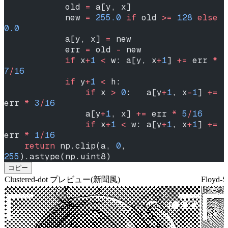
            old 
=
 a[y, x]
            new 
=
 255.0
 if
 old 
>=
 128
 else
0.0
            a[y, x] 
=
 new
            err 
=
 old 
-
 new
            if
 x
+
1
 <
 w: a[y, x
+
1
] 
+=
 err 
*
7
/
16
            if
 y
+
1
 <
 h:
                if
 x 
>
 0
:   a[y
+
1
, x
-
1
] 
+=
err 
*
 3
/
16
                a[y
+
1
, x] 
+=
 err 
*
 5
/
16
                if
 x
+
1
 <
 w: a[y
+
1
, x
+
1
] 
+=
err 
*
 1
/
16
    return
 np.clip(a, 
0
, 
255
).astype(np.uint8)
コピー
Clustered-dot プレビュー(新聞風)
Floyd