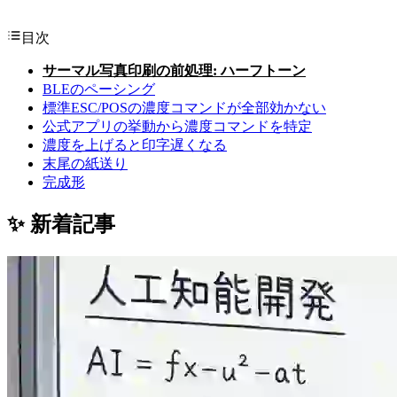
目次
サーマル写真印刷の前処理: ハーフトーン
BLEのペーシング
標準ESC/POSの濃度コマンドが全部効かない
公式アプリの挙動から濃度コマンドを特定
濃度を上げると印字遅くなる
末尾の紙送り
完成形
✨ 新着記事