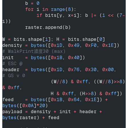
        b 
=
 0
        for
 i 
in
 range
(
8
):
            if
 bits[y, x
+
i]: b 
|=
 (
1
 <<
 (
7
-
i))
        raster.append(b)
W 
=
 bits.shape[
1
]; H 
=
 bits.shape[
0
]
density 
=
 bytes
([
0x
1D
, 
0x
49
, 
0x
F0
, 
0x
1E
]) 
# WalkPrint濃度30 (max)
init    
=
 bytes
([
0x
1B
, 
0x
40
])              
# ESC @
header  
=
 bytes
([
0x
1D
, 
0x
76
, 
0x
30
, 
0x
00
,   
# GS v 0
                 (W
//
8
) 
&
 0x
ff
, ((W
//
8
)
>>
8
) 
&
 0x
ff
,
                 H 
&
 0x
ff
, (H
>>
8
) 
&
 0x
ff
])
feed    
=
 bytes
([
0x
1B
, 
0x
64
, 
0x
1E
]) 
+
bytes
([
0x
0A
]
*
20
)
payload 
=
 density 
+
 init 
+
 header 
+
bytes
(raster) 
+
 feed