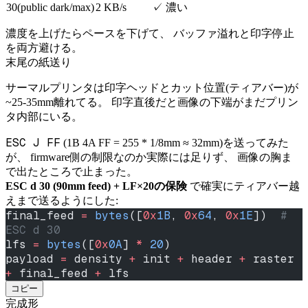
30(public dark/max)
2 KB/s
✓ 濃い
濃度を上げたらペースを下げて、 バッファ溢れと印字停止
を両方避ける。
末尾の紙送り
サーマルプリンタは印字ヘッドとカット位置(ティアバー)が
~25-35mm離れてる。 印字直後だと画像の下端がまだプリン
タ内部にいる。
ESC J FF
(1B 4A FF = 255 * 1/8mm ≈ 32mm)を送ってみた
が、 firmware側の制限なのか実際には足りず、 画像の胸ま
で出たところで止まった。
ESC d 30 (90mm feed) + LF×20の保険
で確実にティアバー越
えまで送るようにした:
final_feed 
=
 bytes
([
0x
1B
, 
0x
64
, 
0x
1E
])  
# 
ESC d 30
lfs 
=
 bytes
([
0x
0A
] 
*
 20
)
payload 
=
 density 
+
 init 
+
 header 
+
 raster 
+
 final_feed 
+
 lfs
コピー
完成形