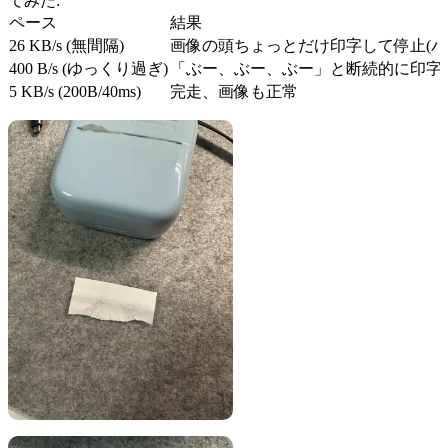
てみた:
ペース
結果
26 KB/s (無間隔)
画像の頭ちょっとだけ印字して停止(バ
400 B/s (ゆっくり過ぎ)
「ぶー、ぶー、ぶー」と断続的に印字、
5 KB/s (200B/40ms)
完走、画像も正常