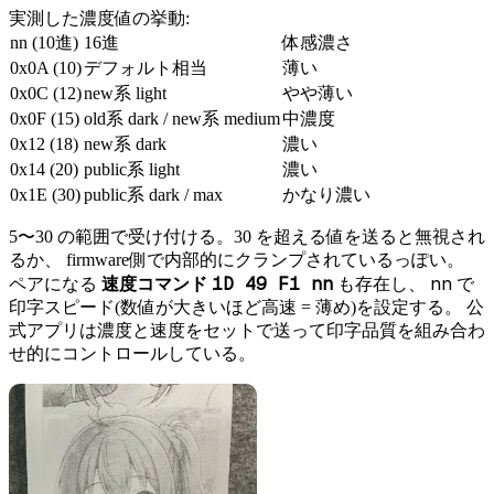
実測した濃度値の挙動:
nn (10進)
16進
体感濃さ
0x0A (10)
デフォルト相当
薄い
0x0C (12)
new系 light
やや薄い
0x0F (15)
old系 dark / new系 medium
中濃度
0x12 (18)
new系 dark
濃い
0x14 (20)
public系 light
濃い
0x1E (30)
public系 dark / max
かなり濃い
5〜30 の範囲で受け付ける。30 を超える値を送ると無視され
るか、 firmware側で内部的にクランプされているっぽい。
1D 49 F1 nn
nn
ペアになる
速度コマンド
も存在し、
で
印字スピード(数値が大きいほど高速 = 薄め)を設定する。 公
式アプリは濃度と速度をセットで送って印字品質を組み合わ
せ的にコントロールしている。