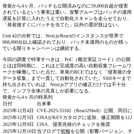
発覚から4ヶ月、パッチも公開済みなのに59,000台超が侵害
されているという事実は重い。攻撃グループはパッチの適用
遅延を計算に入れたうえで自動化スキャンを走らせており、
「発覚後すぐにパッチを当てた」以外の選択肢はない。
Unit 42の分析では、Next.js/Reactのインスタンスが世界で
968,000台以上確認されており、パッチ未適用のものが残っ
ている限りキャンペーンは継続する。
今回の調査で特筆すべきは、PoC（概念実証コード）の公開
とほぼ同時期に、これほど完成度の高い自動収集フレームワ
ークが稼働していた点だ。単発のRCEではなく「侵害後の全
データ収集」まで一貫して自動化されていた。SSHキーまで
持ち出されていれば、Next.jsアプリの修正だけでは不十分
で、インフラ全体の見直しが必要になる。
発覚から4ヶ月の時系列
日付
出来事
2025年12月4日
CVE-2025-55182（React2Shell）公開、
2025年12月5日
CISAがKEVカタログに追加、修正期限を12
2025年12月9日
CISA、侵害兆候のチェックを推奨
2025年12月10日
当ブログで
初報
を公開（影響バージョン、チ