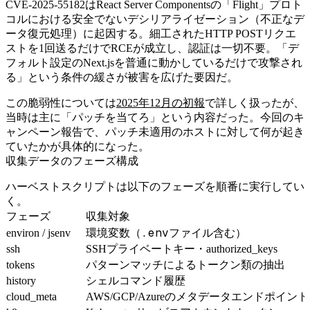
CVE-2025-55182はReact Server Componentsの「Flight」プロト
コルにおける安全でないデシリアライゼーション（不正なデ
ータ復元処理）に起因する。細工されたHTTP POSTリクエ
ストを1回送るだけでRCEが成立し、認証は一切不要。「デ
フォルト設定のNext.jsを普通に動かしているだけで攻撃され
る」という条件の緩さが被害を広げた要因だ。
この脆弱性については
2025年12月の初報
で詳しく扱ったが、
当時は主に「パッチを当てろ」という内容だった。今回のキ
ャンペーン報告で、パッチ未適用のホストに対して何が起き
ていたかが具体的になった。
収集データのフェーズ構成
ハーベストスクリプトは以下のフェーズを順番に実行してい
く。
フェーズ
収集対象
.env
environ / jsenv
環境変数（
ファイル含む）
ssh
SSHプライベートキー・authorized_keys
tokens
パターンマッチによるトークン類の抽出
history
シェルコマンド履歴
cloud_meta
AWS/GCP/Azureのメタデータエンドポイント