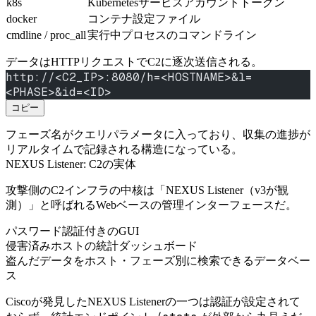
k8s
Kubernetesサービスアカウントトークン
docker
コンテナ設定ファイル
cmdline / proc_all
実行中プロセスのコマンドライン
データはHTTPリクエストでC2に逐次送信される。
http://<C2_IP>:8080/h=<HOSTNAME>&l=
<PHASE>&id=<ID>
コピー
フェーズ名がクエリパラメータに入っており、収集の進捗が
リアルタイムで記録される構造になっている。
NEXUS Listener: C2の実体
攻撃側のC2インフラの中核は「NEXUS Listener（v3が観
測）」と呼ばれるWebベースの管理インターフェースだ。
パスワード認証付きのGUI
侵害済みホストの統計ダッシュボード
盗んだデータをホスト・フェーズ別に検索できるデータベー
ス
Ciscoが発見したNEXUS Listenerの一つは認証が設定されて