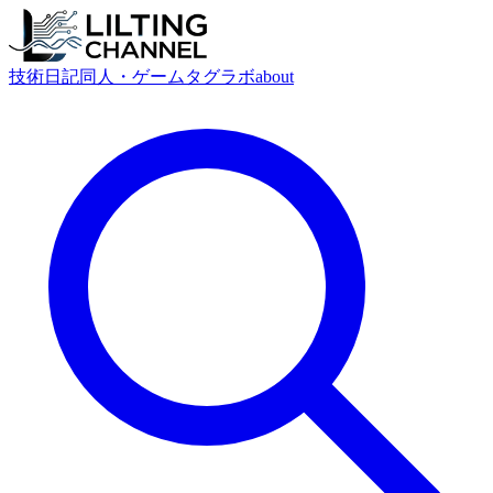
技術
日記
同人・ゲーム
タグ
ラボ
about