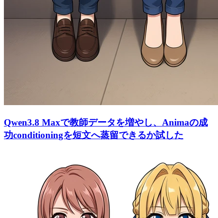
Qwen3.8 Maxで教師データを増やし、Animaの成
功conditioningを短文へ蒸留できるか試した