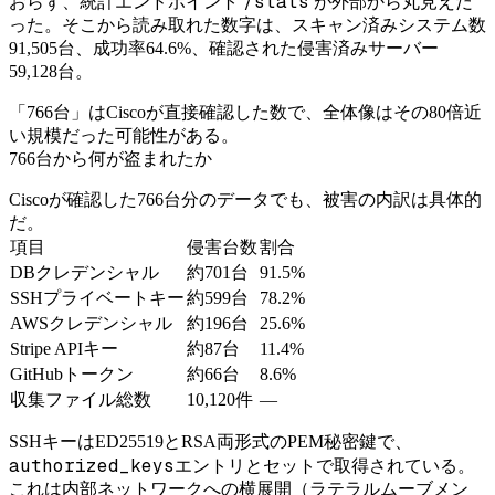
/stats
おらず、統計エンドポイント
が外部から丸見えだ
った。そこから読み取れた数字は、スキャン済みシステム数
91,505台、成功率64.6%、確認された侵害済みサーバー
59,128台。
「766台」はCiscoが直接確認した数で、全体像はその80倍近
い規模だった可能性がある。
766台から何が盗まれたか
Ciscoが確認した766台分のデータでも、被害の内訳は具体的
だ。
項目
侵害台数
割合
DBクレデンシャル
約701台
91.5%
SSHプライベートキー
約599台
78.2%
AWSクレデンシャル
約196台
25.6%
Stripe APIキー
約87台
11.4%
GitHubトークン
約66台
8.6%
収集ファイル総数
10,120件
—
SSHキーはED25519とRSA両形式のPEM秘密鍵で、
authorized_keys
エントリとセットで取得されている。
これは内部ネットワークへの横展開（ラテラルムーブメン