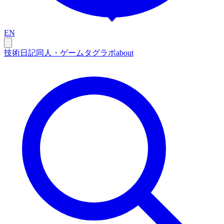
EN
技術
日記
同人・ゲーム
タグ
ラボ
about