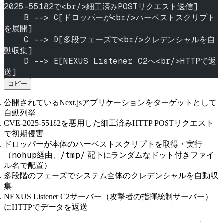
2025-55182で<br/>細工済みPOSTリクエスト送信]
    B --> C[ドロッパーが<br/>ハーベストスクリプト
を展開]
    C --> D[多段フェーズで<br/>クレデンシャルを自
動収集]
    D --> E[NEXUS Listener C2へ<br/>HTTPで返
送]
コピー
公開されているNext.jsアプリケーションをターゲットとして
自動列挙
CVE-2025-55182を悪用した細工済みHTTP POSTリクエスト
で初期侵害
ドロッパーが本体のハーベストスクリプトを取得・実行
nohup
/tmp/
（
経由、
配下にランダムなドット付きファイ
ル名で配置）
多段階のフェーズでシステム全体のクレデンシャルを自動収
集
NEXUS Listener C2サーバー（攻撃者の指揮統制サーバー）
にHTTPでデータを返送