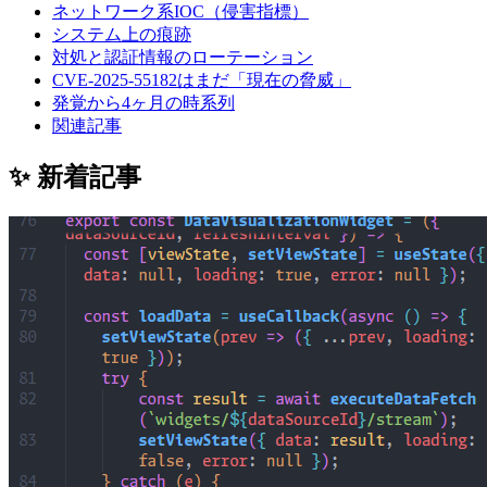
ネットワーク系IOC（侵害指標）
システム上の痕跡
対処と認証情報のローテーション
CVE-2025-55182はまだ「現在の脅威」
発覚から4ヶ月の時系列
関連記事
✨ 新着記事