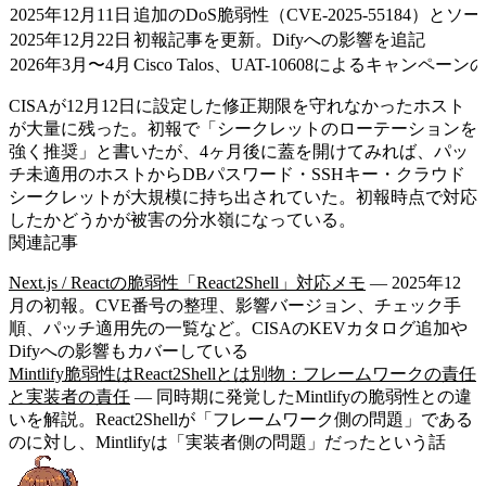
2025年12月11日
追加のDoS脆弱性（CVE-2025-55184）
2025年12月22日
初報記事を更新。Difyへの影響を追記
2026年3月〜4月
Cisco Talos、UAT-10608によるキャンペ
CISAが12月12日に設定した修正期限を守れなかったホスト
が大量に残った。初報で「シークレットのローテーションを
強く推奨」と書いたが、4ヶ月後に蓋を開けてみれば、パッ
チ未適用のホストからDBパスワード・SSHキー・クラウド
シークレットが大規模に持ち出されていた。初報時点で対応
したかどうかが被害の分水嶺になっている。
関連記事
Next.js / Reactの脆弱性「React2Shell」対応メモ
— 2025年12
月の初報。CVE番号の整理、影響バージョン、チェック手
順、パッチ適用先の一覧など。CISAのKEVカタログ追加や
Difyへの影響もカバーしている
Mintlify脆弱性はReact2Shellとは別物：フレームワークの責任
と実装者の責任
— 同時期に発覚したMintlifyの脆弱性との違
いを解説。React2Shellが「フレームワーク側の問題」である
のに対し、Mintlifyは「実装者側の問題」だったという話