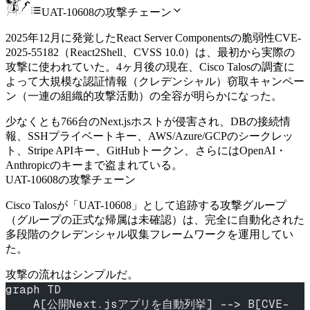
UAT-10608の攻撃チェーン
2025年12月に発覚したReact Server Componentsの脆弱性CVE-
2025-55182（React2Shell、CVSS 10.0）は、最初から実際の
攻撃に使われていた。4ヶ月後の現在、Cisco Talosの調査に
よって大規模な認証情報（クレデンシャル）窃取キャンペー
ン（一連の組織的攻撃活動）の全容が明らかになった。
少なくとも766台のNext.jsホストが侵害され、DBの接続情
報、SSHプライベートキー、AWS/Azure/GCPのシークレッ
ト、Stripe APIキー、GitHubトークン、さらにはOpenAI・
Anthropicのキーまで盗まれている。
UAT-10608の攻撃チェーン
Cisco Talosが「UAT-10608」として追跡する攻撃グループ
（グループの正式な帰属は未確認）は、完全に自動化された
多段階のクレデンシャル収集フレームワークを運用してい
た。
攻撃の流れはシンプルだ。
graph TD
    A[公開Next.jsアプリを自動列挙] --> B[CVE-