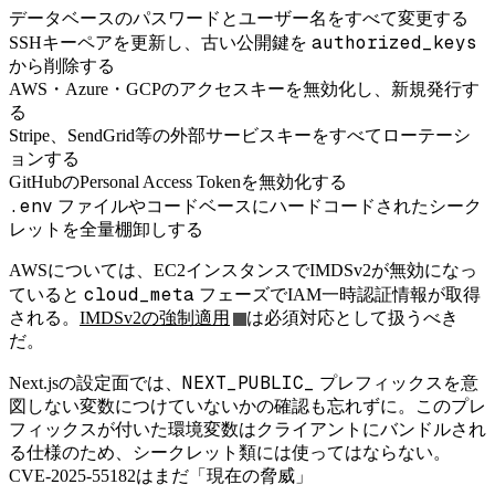
データベースのパスワードとユーザー名をすべて変更する
authorized_keys
SSHキーペアを更新し、古い公開鍵を
から削除する
AWS・Azure・GCPのアクセスキーを無効化し、新規発行す
る
Stripe、SendGrid等の外部サービスキーをすべてローテーシ
ョンする
GitHubのPersonal Access Tokenを無効化する
.env
ファイルやコードベースにハードコードされたシーク
レットを全量棚卸しする
AWSについては、EC2インスタンスでIMDSv2が無効になっ
cloud_meta
ていると
フェーズでIAM一時認証情報が取得
される。
IMDSv2の強制適用
は必須対応として扱うべき
だ。
NEXT_PUBLIC_
Next.jsの設定面では、
プレフィックスを意
図しない変数につけていないかの確認も忘れずに。このプレ
フィックスが付いた環境変数はクライアントにバンドルされ
る仕様のため、シークレット類には使ってはならない。
CVE-2025-55182はまだ「現在の脅威」