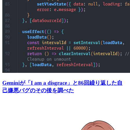
Geminiが「I am a disgrace」と86回繰り返した自
己嫌悪バグのその後を調べた