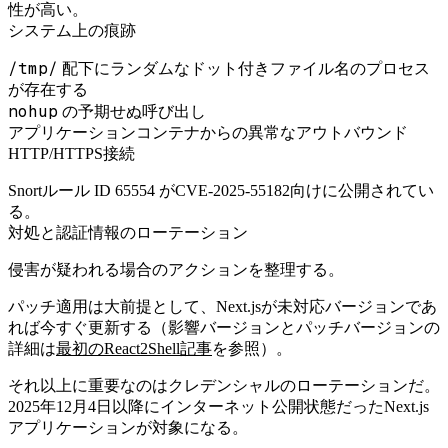
性が高い。
システム上の痕跡
/tmp/
配下にランダムなドット付きファイル名のプロセス
が存在する
nohup
の予期せぬ呼び出し
アプリケーションコンテナからの異常なアウトバウンド
HTTP/HTTPS接続
Snortルール ID 65554 がCVE-2025-55182向けに公開されてい
る。
対処と認証情報のローテーション
侵害が疑われる場合のアクションを整理する。
パッチ適用は大前提として、Next.jsが未対応バージョンであ
れば今すぐ更新する（影響バージョンとパッチバージョンの
詳細は
最初のReact2Shell記事
を参照）。
それ以上に重要なのはクレデンシャルのローテーションだ。
2025年12月4日以降にインターネット公開状態だったNext.js
アプリケーションが対象になる。