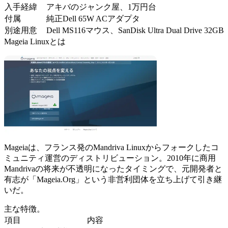
入手経緯
アキバのジャンク屋、1万円台
付属
純正Dell 65W ACアダプタ
別途用意
Dell MS116マウス、SanDisk Ultra Dual Drive 32GB
Mageia Linuxとは
Mageiaは、フランス発のMandriva Linuxからフォークしたコ
ミュニティ運営のディストリビューション。2010年に商用
Mandrivaの将来が不透明になったタイミングで、元開発者と
有志が「Mageia.Org」という非営利団体を立ち上げて引き継
いだ。
主な特徴。
項目
内容