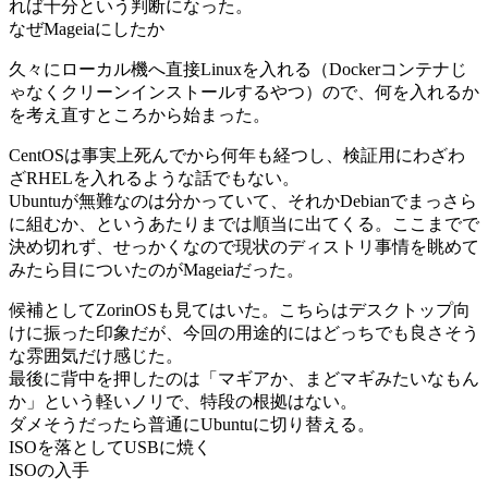
れば十分という判断になった。
なぜMageiaにしたか
久々にローカル機へ直接Linuxを入れる（Dockerコンテナじ
ゃなくクリーンインストールするやつ）ので、何を入れるか
を考え直すところから始まった。
CentOSは事実上死んでから何年も経つし、検証用にわざわ
ざRHELを入れるような話でもない。
Ubuntuが無難なのは分かっていて、それかDebianでまっさら
に組むか、というあたりまでは順当に出てくる。ここまでで
決め切れず、せっかくなので現状のディストリ事情を眺めて
みたら目についたのがMageiaだった。
候補としてZorinOSも見てはいた。こちらはデスクトップ向
けに振った印象だが、今回の用途的にはどっちでも良さそう
な雰囲気だけ感じた。
最後に背中を押したのは「マギアか、まどマギみたいなもん
か」という軽いノリで、特段の根拠はない。
ダメそうだったら普通にUbuntuに切り替える。
ISOを落としてUSBに焼く
ISOの入手