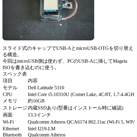
スライド式のキャップでUSB-AとmicroUSB-OTGを切り替え
る構造。
今回はmicroUSB側は使わず、PCのUSB-Aに挿してMageia
ISOを書き込むのに使う。
スペック表
項目
内容
モデル
Dell Latitude 5310
CPU
Intel Core i5-10310U (Comet Lake, 4C/8T, 1.7-4.4GHz
メモリ
約16GB
ストレージ
内蔵SSDあり(型番はインストール時に確認)
画面
13.3インチ
Wi-Fi
Qualcomm Atheros QCA6174 802.11ac (Wi-Fi 5, W
Ethernet
Intel I219-LM
Bluetooth
Qualcomm Atheros