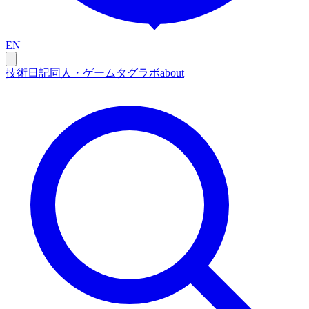
EN
技術
日記
同人・ゲーム
タグ
ラボ
about