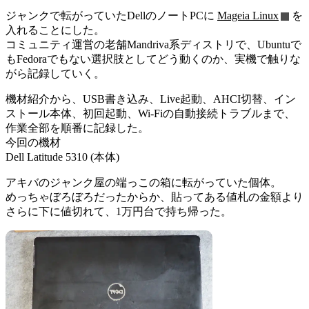
ジャンクで転がっていたDellのノートPCに
Mageia Linux
を
入れることにした。
コミュニティ運営の老舗Mandriva系ディストリで、Ubuntuで
もFedoraでもない選択肢としてどう動くのか、実機で触りな
がら記録していく。
機材紹介から、USB書き込み、Live起動、AHCI切替、イン
ストール本体、初回起動、Wi-Fiの自動接続トラブルまで、
作業全部を順番に記録した。
今回の機材
Dell Latitude 5310 (本体)
アキバのジャンク屋の端っこの箱に転がっていた個体。
めっちゃぼろぼろだったからか、貼ってある値札の金額より
さらに下に値切れて、1万円台で持ち帰った。