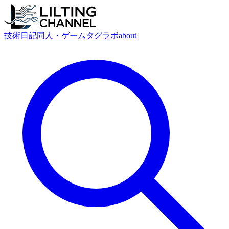
技術
日記
同人・ゲーム
タグ
ラボ
about