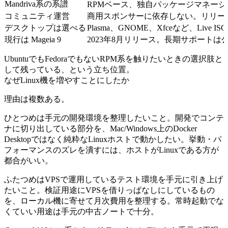
Mandriva系の系譜
RPMベース、独自パッケージマネー
コミュニティ運営
商用スポンサーに依存しない。リリー
デスクトップは選べる
Plasma、GNOME、Xfceなど、Liv
現行は Mageia 9
2023年8月リリース。長期サポート
UbuntuでもFedoraでもないRPM系を触りたいときの選択肢と
して残っている、という立ち位置。
なぜLinux機を増やすことにしたか
理由は複数ある。
ひとつめは手元の開発環境を整理したいこと。開発でコンテ
ナに切り出している部分を、Mac/Windows上のDocker
Desktopではなく純粋なLinuxホストで動かしたい。挙動・パ
フォーマンスのズレを潰すには、ホストがLinuxである方が
都合がいい。
ふたつめはVPSで運用しているテスト環境を手元に引き上げ
たいこと。検証用途にVPSを借りっぱなしにしているもの
を、ローカル機に寄せて月次費用を整理する。常時起動でな
くていい用途は手元の中古ノートで十分。