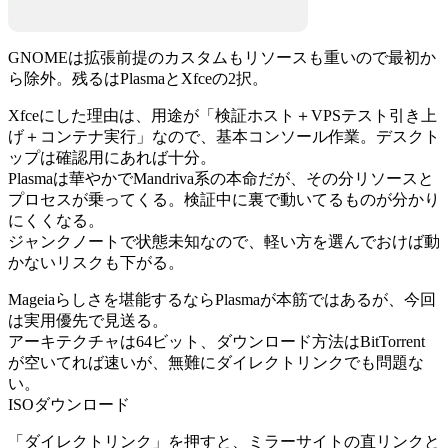
GNOMEは拡張前提のカスタムもリソースも重いので最初か
ら除外。残るはPlasmaとXfceの2択。
Xfceにした理由は、用途が「検証ホスト＋VPSテスト引き上
げ＋コンテナ実行」なので、基本コンソール作業。デスクト
ップは確認用にあれば十分。
Plasmaは華やかでMandriva系の本命だが、その分リソースと
プロセスが乗ってくる。検証中に裏で動いてるものが分かり
にくくなる。
ジャンクノートで状態未知なので、軽い方を選んでおけば動
かないリスクも下がる。
Mageiaらしさを堪能するならPlasmaが本筋ではあるが、今回
は実用優先で見送る。
アーキテクチャは64ビット、ダウンロード方法はBitTorrent
が空いてれば速いが、無難にダイレクトリンクでも問題な
い。
ISOダウンロード
「ダイレクトリンク」を押すと、ミラーサイトの直リンクと