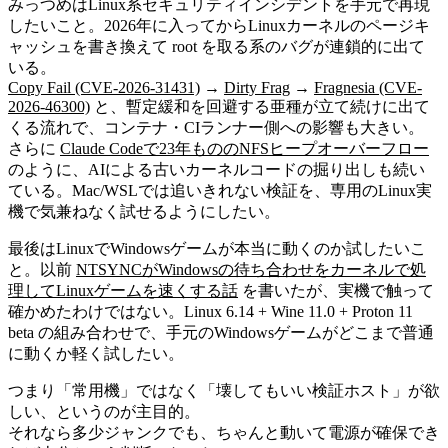
みっつめはLinux系セキュリティインシデントを手元で再現
したいこと。2026年に入ってからLinuxカーネルのページキ
ャッシュを書き換えて root を取る系のバグが連鎖的に出て
いる。
Copy Fail (CVE-2026-31431)
→
Dirty Frag
→
Fragnesia (CVE-
2026-46300)
と、暫定緩和を回避する亜種が立て続けに出て
くる流れで、コンテナ・CIランナー側への影響も大きい。
さらに
Claude Codeで23年もののNFSヒープオーバーフロー
のように、AIによる古いカーネルコードの掘り出しも続い
ている。Mac/WSLでは追いきれない検証を、専用のLinux実
機で気兼ねなく試せるようにしたい。
最後はLinuxでWindowsゲームが本当に動くのか試したいこ
と。以前
NTSYNCがWindowsの待ち合わせをカーネルで処
理してLinuxゲームを速くする話
を書いたが、実機で触って
確かめたわけではない。Linux 6.14 + Wine 11.0 + Proton 11
beta の組み合わせで、手元のWindowsゲームがどこまで普通
に動くか軽く試したい。
つまり「常用機」ではなく「壊してもいい検証ホスト」が欲
しい、というのが主目的。
それなら多少ジャンクでも、ちゃんと動いて電源が確保でき