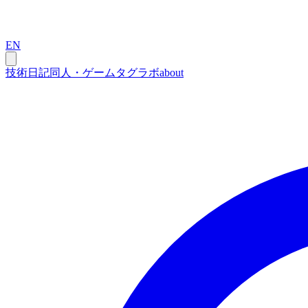
EN
技術
日記
同人・ゲーム
タグ
ラボ
about