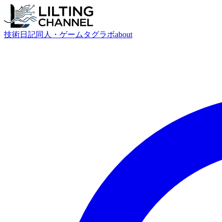
技術
日記
同人・ゲーム
タグ
ラボ
about