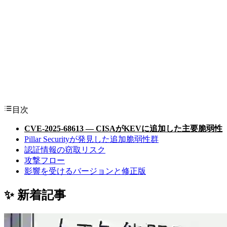
目次
CVE-2025-68613 — CISAがKEVに追加した主要脆弱性
Pillar Securityが発見した追加脆弱性群
認証情報の窃取リスク
攻撃フロー
影響を受けるバージョンと修正版
✨ 新着記事