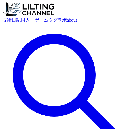
技術
日記
同人・ゲーム
タグ
ラボ
about