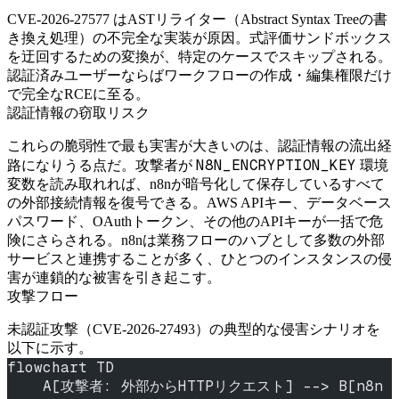
CVE-2026-27577 はASTリライター（Abstract Syntax Treeの書
き換え処理）の不完全な実装が原因。式評価サンドボックス
を迂回するための変換が、特定のケースでスキップされる。
認証済みユーザーならばワークフローの作成・編集権限だけ
で完全なRCEに至る。
認証情報の窃取リスク
これらの脆弱性で最も実害が大きいのは、認証情報の流出経
N8N_ENCRYPTION_KEY
路になりうる点だ。攻撃者が
環境
変数を読み取れれば、n8nが暗号化して保存しているすべて
の外部接続情報を復号できる。AWS APIキー、データベース
パスワード、OAuthトークン、その他のAPIキーが一括で危
険にさらされる。n8nは業務フローのハブとして多数の外部
サービスと連携することが多く、ひとつのインスタンスの侵
害が連鎖的な被害を引き起こす。
攻撃フロー
未認証攻撃（CVE-2026-27493）の典型的な侵害シナリオを
以下に示す。
flowchart TD
    A[攻撃者: 外部からHTTPリクエスト] --> B[n8n