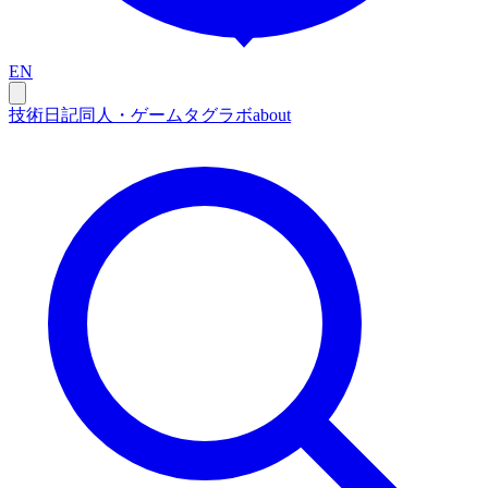
EN
技術
日記
同人・ゲーム
タグ
ラボ
about