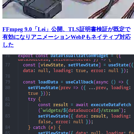
FFmpeg 9.0「Lei」公開、TLS証明書検証が既定で
有効になりアニメーションWebPもネイティブ対応
した