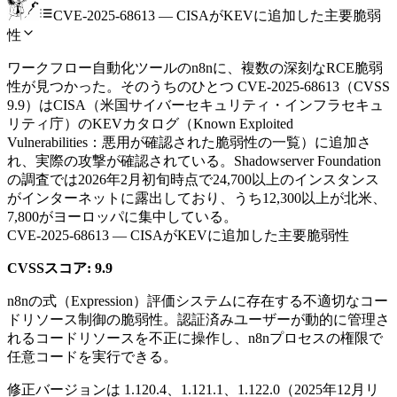
CVE-2025-68613 — CISAがKEVに追加した主要脆弱
性
ワークフロー自動化ツールのn8nに、複数の深刻なRCE脆弱
性が見つかった。そのうちのひとつ CVE-2025-68613（CVSS
9.9）はCISA（米国サイバーセキュリティ・インフラセキュ
リティ庁）のKEVカタログ（Known Exploited
Vulnerabilities：悪用が確認された脆弱性の一覧）に追加さ
れ、実際の攻撃が確認されている。Shadowserver Foundation
の調査では2026年2月初旬時点で24,700以上のインスタンス
がインターネットに露出しており、うち12,300以上が北米、
7,800がヨーロッパに集中している。
CVE-2025-68613 — CISAがKEVに追加した主要脆弱性
CVSSスコア: 9.9
n8nの式（Expression）評価システムに存在する不適切なコー
ドリソース制御の脆弱性。認証済みユーザーが動的に管理さ
れるコードリソースを不正に操作し、n8nプロセスの権限で
任意コードを実行できる。
修正バージョンは 1.120.4、1.121.1、1.122.0（2025年12月リ