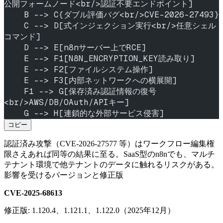
公開フォームノード<br/>認証不要エンドポイント]
    B --> C{ダブル評価バグ<br/>CVE-2026-27493}
    C --> D[式インジェクション実行<br/>任意シェル
コマンド]
    D --> E[n8nサーバー上でRCE]
    E --> F1[N8N_ENCRYPTION_KEY読み取り]
    E --> F2[ファイルシステム操作]
    E --> F3[内部ネットワークへの横展開]
    F1 --> G[保存済み認証情報の復号
<br/>AWS/DB/OAuth/APIキー]
    G --> H[連鎖的な外部サービス侵害]
コピー
認証済み攻撃（CVE-2026-27577 等）はワークフロー編集権
限さえあれば同等の結果に至る。SaaS型のn8nでも、マルチ
テナント環境で他テナントのデータに触れるリスクがある。
影響を受けるバージョンと修正版
CVE-2025-68613
修正版: 1.120.4、1.121.1、1.122.0（2025年12月）