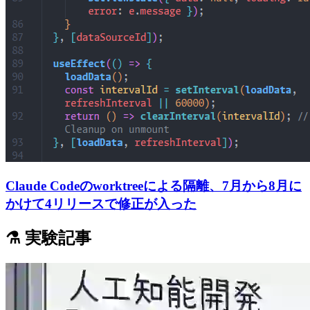
Claude Codeのworktreeによる隔離、7月から8月に
かけて4リリースで修正が入った
⚗️ 実験記事