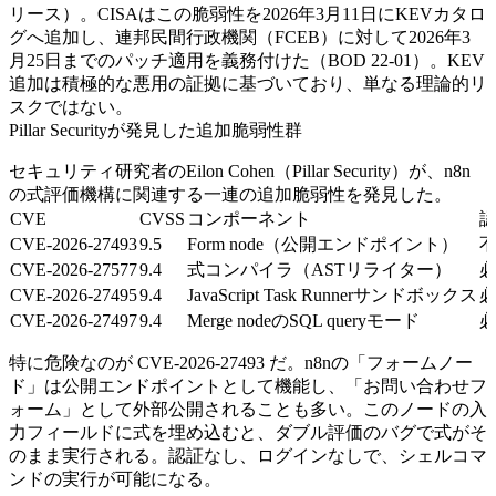
リース）。CISAはこの脆弱性を2026年3月11日にKEVカタロ
グへ追加し、連邦民間行政機関（FCEB）に対して2026年3
月25日までのパッチ適用を義務付けた（BOD 22-01）。KEV
追加は積極的な悪用の証拠に基づいており、単なる理論的リ
スクではない。
Pillar Securityが発見した追加脆弱性群
セキュリティ研究者のEilon Cohen（Pillar Security）が、n8n
の式評価機構に関連する一連の追加脆弱性を発見した。
CVE
CVSS
コンポーネント
CVE-2026-27493
9.5
Form node（公開エンドポイント）
CVE-2026-27577
9.4
式コンパイラ（ASTリライター）
CVE-2026-27495
9.4
JavaScript Task Runnerサンドボックス
CVE-2026-27497
9.4
Merge nodeのSQL queryモード
特に危険なのが CVE-2026-27493 だ。n8nの「フォームノー
ド」は公開エンドポイントとして機能し、「お問い合わせフ
ォーム」として外部公開されることも多い。このノードの入
力フィールドに式を埋め込むと、ダブル評価のバグで式がそ
のまま実行される。認証なし、ログインなしで、シェルコマ
ンドの実行が可能になる。