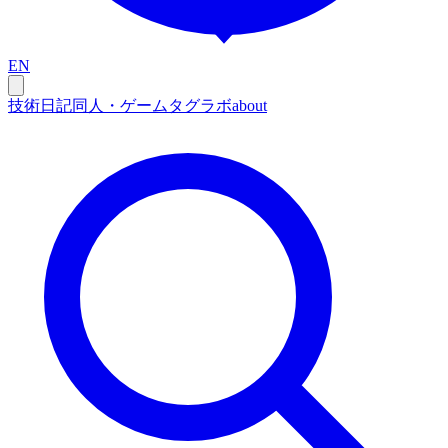
EN
技術
日記
同人・ゲーム
タグ
ラボ
about