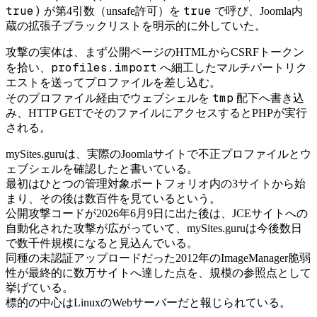
true)
true
が第4引数（unsafe許可）を
で呼び、Joomla内
蔵の拡張子ブラックリストを明示的に外していた。
攻撃の実体は、まず公開ページのHTMLからCSRFトークン
profiles.import
を拾い、
へ細工したマルチパートリク
エストを送ってプロファイルを差し込む。
tmp
そのプロファイル経由でウェブシェルを
配下へ書き込
み、HTTP GETでそのファイルにアクセスするとPHPが実行
される。
mySites.guruは、実際のJoomlaサイトで不正プロファイルとウ
ェブシェルを確認したと書いている。
最初はひとつの管理対象ポートフォリオ内の3サイトから始
まり、その後は数百件を見ているという。
公開攻撃コードが2026年6月9日に出た後は、JCEサイトへの
自動化された攻撃が広がっていて、mySites.guruは今後数日
で数千件規模になると見込んでいる。
同種の未認証アップロードだった2012年のImageManager脆弱
性が最終的に数万サイトへ達した点を、規模の参照点として
挙げている。
標的の中心はLinuxのWebサーバーだと報じられている。