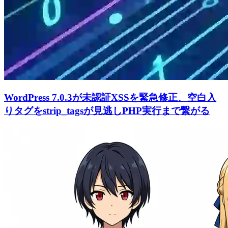
WordPress 7.0.3が未認証XSSを緊急修正、空白入
りタグをstrip_tagsが見逃しPHP実行まで繋がる