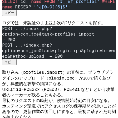
SELECT
 id, 
name
 FROM
 `#__wf_profiles`
 WHERE
name
 REGEXP 
'^J[0-9]{6}$'
;
コピー
ログでは、未認証のまま並ぶ次の2リクエストを探す。
POST .../index.php?
option=com_jce&task=profiles.import                          
→ 200
POST .../index.php?
option=com_jce&task=plugin.rpc&plugin=brows
er&method=upload  → 200
コピー
profiles.import
取り込み（
）の直後に、ブラウザプラ
plugin.rpc
グインのアップロード（
）が200で続く並び
が、典型的な攻撃の痕跡になる。
id=RCExxx
RCEc37
RCE401
URLに
（
、
など）という攻撃
者のマーカーが残ることもある。
最初のリクエストの時刻が、侵害開始時刻の目安になる。
ホスティング環境ではアクセスログの保存期間が短いことが
あるので、更新作業の後回しにすると、最初に踏まれた時刻
を拾えなくなる。