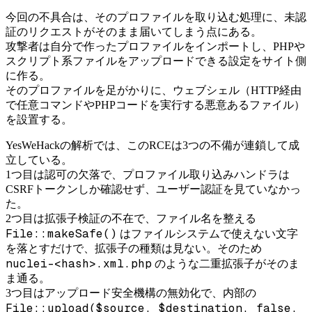
今回の不具合は、そのプロファイルを取り込む処理に、未認
証のリクエストがそのまま届いてしまう点にある。
攻撃者は自分で作ったプロファイルをインポートし、PHPや
スクリプト系ファイルをアップロードできる設定をサイト側
に作る。
そのプロファイルを足がかりに、ウェブシェル（HTTP経由
で任意コマンドやPHPコードを実行する悪意あるファイル）
を設置する。
YesWeHackの解析では、このRCEは3つの不備が連鎖して成
立している。
1つ目は認可の欠落で、プロファイル取り込みハンドラは
CSRFトークンしか確認せず、ユーザー認証を見ていなかっ
た。
2つ目は拡張子検証の不在で、ファイル名を整える
File::makeSafe()
はファイルシステムで使えない文字
を落とすだけで、拡張子の種類は見ない。そのため
nuclei-<hash>.xml.php
のような二重拡張子がそのま
ま通る。
3つ目はアップロード安全機構の無効化で、内部の
File::upload($source, $destination, false,