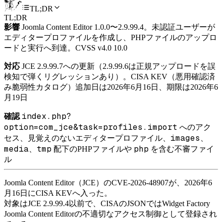
TL;DR
TL;DR
影響
Joomla Content Editor 1.0.0〜2.9.99.4。未認証ユーザーが
エディタープロファイルを作成し、PHPファイルのアップロ
ードと実行へ到達。CVSS v4.0 10.0
対応
JCE 2.9.99.7への更新（2.9.99.6は正規アップロードを誤
検知で弾くリグレッションあり）。CISA KEV（悪用確認済
み脆弱性カタログ）追加日は2026年6月16日、期限は2026年6
月19日
index.php?
確認
option=com_jce&task=profiles.import
へのアク
images
セス、見覚えのないエディタープロファイル、
、
media
tmp
php
、
配下のPHPファイルや
を含む不審ファイ
ル
Joomla Content Editor（JCE）のCVE-2026-48907が、2026年6
月16日にCISA KEVへ入った。
対象はJCE 2.9.99.4以前で、CISAのJSONではWidget Factory
Joomla Content Editorの不適切なアクセス制御として登録され