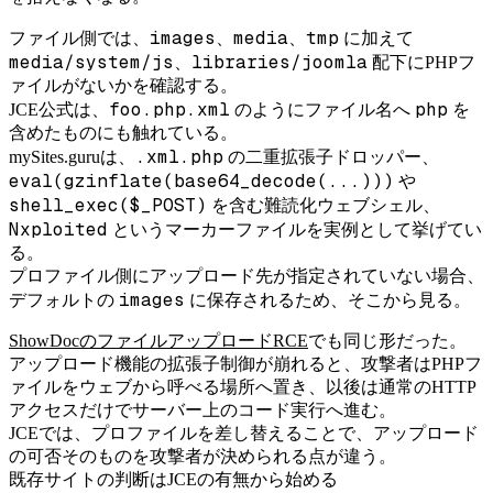
images
media
tmp
ファイル側では、
、
、
に加えて
media/system/js
libraries/joomla
、
配下にPHPフ
ァイルがないかを確認する。
foo.php.xml
php
JCE公式は、
のようにファイル名へ
を
含めたものにも触れている。
.xml.php
mySites.guruは、
の二重拡張子ドロッパー、
eval(gzinflate(base64_decode(...)))
や
shell_exec($_POST)
を含む難読化ウェブシェル、
Nxploited
というマーカーファイルを実例として挙げてい
る。
プロファイル側にアップロード先が指定されていない場合、
images
デフォルトの
に保存されるため、そこから見る。
ShowDocのファイルアップロードRCE
でも同じ形だった。
アップロード機能の拡張子制御が崩れると、攻撃者はPHPフ
ァイルをウェブから呼べる場所へ置き、以後は通常のHTTP
アクセスだけでサーバー上のコード実行へ進む。
JCEでは、プロファイルを差し替えることで、アップロード
の可否そのものを攻撃者が決められる点が違う。
既存サイトの判断はJCEの有無から始める