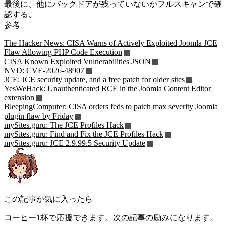
最後に、他にバックドアが残っていないかフルスキャンで確
認する。
参考
The Hacker News: CISA Warns of Actively Exploited Joomla JCE
Flaw Allowing PHP Code Execution
CISA Known Exploited Vulnerabilities JSON
NVD: CVE-2026-48907
JCE: JCE security update, and a free patch for older sites
YesWeHack: Unauthenticated RCE in the Joomla Content Editor
extension
BleepingComputer: CISA orders feds to patch max severity Joomla
plugin flaw by Friday
mySites.guru: The JCE Profiles Hack
mySites.guru: Find and Fix the JCE Profiles Hack
mySites.guru: JCE 2.9.99.5 Security Update
この記事が気に入ったら
コーヒー1杯で応援できます。次の記事の励みになります。