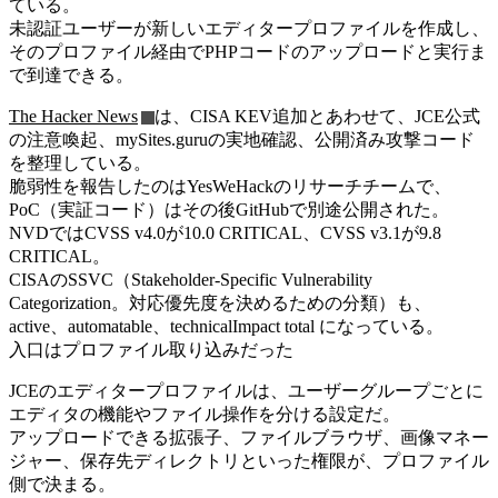
ている。
未認証ユーザーが新しいエディタープロファイルを作成し、
そのプロファイル経由でPHPコードのアップロードと実行ま
で到達できる。
The Hacker News
は、CISA KEV追加とあわせて、JCE公式
の注意喚起、mySites.guruの実地確認、公開済み攻撃コード
を整理している。
脆弱性を報告したのはYesWeHackのリサーチチームで、
PoC（実証コード）はその後GitHubで別途公開された。
NVDではCVSS v4.0が10.0 CRITICAL、CVSS v3.1が9.8
CRITICAL。
CISAのSSVC（Stakeholder-Specific Vulnerability
Categorization。対応優先度を決めるための分類）も、
active、automatable、technicalImpact total になっている。
入口はプロファイル取り込みだった
JCEのエディタープロファイルは、ユーザーグループごとに
エディタの機能やファイル操作を分ける設定だ。
アップロードできる拡張子、ファイルブラウザ、画像マネー
ジャー、保存先ディレクトリといった権限が、プロファイル
側で決まる。