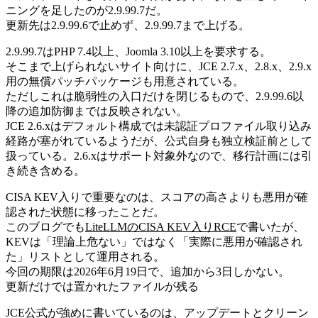
ニングを足したのが2.9.99.7だ。
更新先は2.9.99.6で止めず、2.9.99.7まで上げる。
2.9.99.7はPHP 7.4以上、Joomla 3.10以上を要求する。
そこまで上げられないサイト向けに、JCE 2.7.x、2.8.x、2.9.x
用の無償パッチパッケージも用意されている。
ただしこれは脆弱性の入口だけを閉じるもので、2.9.99.6以
降の追加防御までは反映されない。
JCE 2.6.xはデフォルト構成では未認証プロファイル取り込み
経路が塞がれているようだが、公式自身も独立検証前として
扱っている。2.6.xはサポート対象外なので、移行計画には引
き続き含める。
CISA KEV入りで重要なのは、スコアの高さよりも悪用が確
認された状態に移ったことだ。
このブログでも
LiteLLMのCISA KEV入りRCE
で書いたが、
KEVは「理論上危ない」ではなく「実際に悪用が確認され
た」リストとして運用される。
今回の期限は2026年6月19日で、追加から3日しかない。
更新だけでは置かれたファイルが残る
JCE公式が強めに書いているのは、アップデートとクリーン