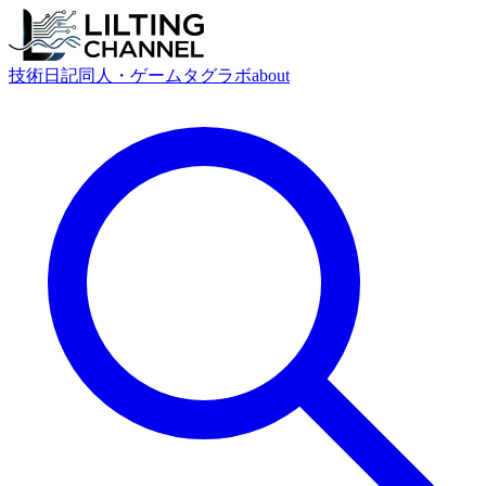
技術
日記
同人・ゲーム
タグ
ラボ
about