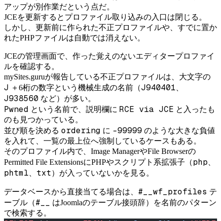
アップが別作業だという点だ。
JCEを更新するとプロファイル取り込みの入口は閉じる。
しかし、更新前に作られた不正プロファイルや、すでに置か
れたPHPファイルは自動では消えない。
JCEの管理画面で、作った覚えのないエディタープロファイ
ルを確認する。
mySites.guruが報告している不正プロファイルは、大文字の
J
J940401
＋6桁の数字という機械生成の名前（
、
J938560
など）が多い。
Pwned
RCE via JCE
という名前で、説明欄に
と入ったも
のも見つかっている。
ordering
-99999
並び順を決める
に
のような大きな負値
を入れて、一覧の最上位へ強制しているケースもある。
そのプロファイル内で、Image ManagerやFile Browserの
php
Permitted File ExtensionsにPHPやスクリプト系拡張子（
、
phtml
txt
、
）が入っていないかを見る。
#__wf_profiles
データベースから直接当てる場合は、
テ
#__
ーブル（
はJoomlaのテーブル接頭辞）を名前のパターン
で検索する。