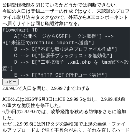
公開登録機能を閉じているかどうかでは判断できない。
今回の入口は登録ユーザーの作成ではなく、未認証のプロフ
ァイル取り込みタスクなので、外部からJCEコンポーネント
へ届くサイトは同じ確認対象になる。
flowchart TD
    A["公開ページからCSRFトークン取得"] --> 
B["未認証でprofiles.importへ送信"]
    B --> C["不正な取り込みプロファイル作成"]
    C --> D["拡張子ブラックリストを無効化"]
    D --> E["二重拡張子 .xml.php を tmp配下へ設
置"]
    E --> F["HTTP GETでPHPコード実行"]
コピー
2.9.99.5で入口を閉じ、2.9.99.7まで上げる
JCE公式は2026年6月3日にJCE 2.9.99.5を出し、2.9.99.4以前
の重大な脆弱性を修正した。
6月6日の2.9.99.6では、攻撃経路を狭める防御をさらに追加
した。
ただし2.9.99.6にはPHPタグの誤検知で正規の画像・ファイ
ルアップロードまで弾く不具合があり、それを直してハード