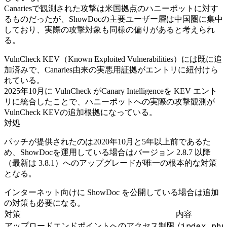
Canariesで観測された攻撃は米国拠点のハニーポットに対す
るものだったが、ShowDocの主要ユーザー層は中国圏に集中
しており、実際の攻撃対象も同様の偏りがあると考えられ
る。
VulnCheck KEV（Known Exploited Vulnerabilities）には既に追
加済みで、Canaries由来の実悪用証拠がエントリに紐付けら
れている。
2025年10月に VulnCheck がCanary Intelligenceを KEV エント
リに統合したことで、ハニーポットへの実際の攻撃観測が
VulnCheck KEVの追加根拠になっている。
対処
パッチが提供されたのは2020年10月と5年以上前であるた
め、ShowDocを運用している場合はバージョン 2.8.7 以降
（最新は 3.8.1）へのアップグレードが唯一の根本的な対策
となる。
インターネット向けに ShowDoc を公開している場合は追加
の対策も必要になる。
対策
内容
/index.php
アップロードエンドポイントへのアクセス制限