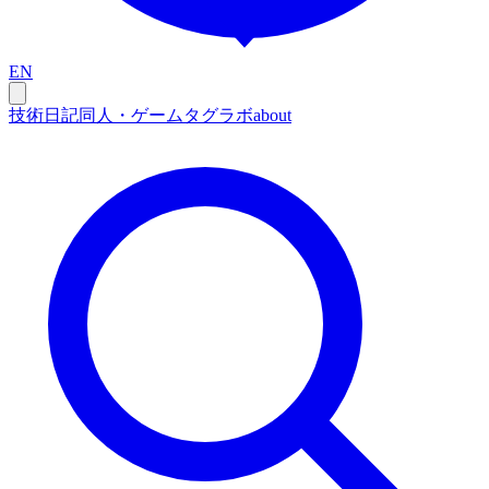
EN
技術
日記
同人・ゲーム
タグ
ラボ
about