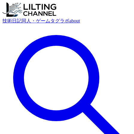
技術
日記
同人・ゲーム
タグ
ラボ
about