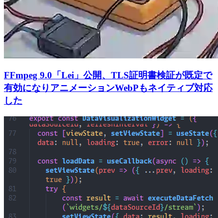
FFmpeg 9.0「Lei」公開、TLS証明書検証が既定で
有効になりアニメーションWebPもネイティブ対応
した