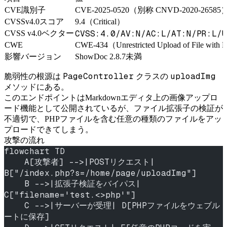
CVE識別子
CVE-2025-0520（別称 CNVD-2020-26585
CVSSv4.0スコア
9.4（Critical）
CVSS:4.0/AV:N/AC:L/AT:N/PR:L/U
CVSS v4.0ベクター
CWE
CWE-434（Unrestricted Upload of File with
影響バージョン
ShowDoc 2.8.7未満
PageController
uploadImg
脆弱性の根源は
クラスの
メソッドにある。
このエンドポイントはMarkdownエディタ上の画像アップロ
ード機能として公開されているが、ファイル拡張子の検証が
不適切で、PHPファイルを含む任意の種類のファイルをアッ
プロードできてしまう。
攻撃の流れ
flowchart TD
    A[攻撃者] -->|POSTリクエスト| 
B["/index.php?s=/home/page/uploadImg"]
    B -->|拡張子検証をバイパス| 
C["filename='test.<>php'"]
    C -->|サーバーが受理| D[PHPファイルをウェブル
ートに保存]