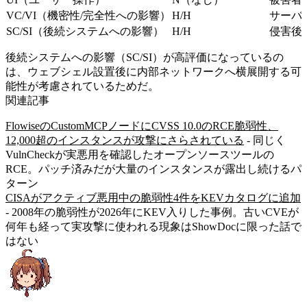
VC/VI（機密性/完全性への影響）
H/H
サーバ
SC/SI（後続システムへの影響）
H/H
侵害後
後続システムへの影響（SC/SI）が高評価になっているの
は、ウェブシェル設置後に内部ネットワークへ横展開する可
能性が考慮されているためだ。
関連記事
FlowiseのCustomMCPノードにCVSS 10.0のRCE脆弱性、
12,000超のインスタンスが攻撃にさらされている
- 同じく
VulnCheckが実悪用を確認したオープンソースツールの
RCE。パッチ済みだが大量のインスタンスが露出し続けるパ
ターン
CISAがアクティブ悪用中の脆弱性4件をKEVカタログに追加
- 2008年の脆弱性が2026年にKEV入りした事例。古いCVEが
何年も経って実攻撃に使われる現象はShowDocに限った話で
はない