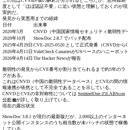
この点はCVSS評価の解釈が分かれるところだが、悪用難易
度として「ほぼ認証不要」に近い状態と理解しておくのが現
実的だ。
発見から実悪用までの経緯
日付
出来事
2020年5月
CNVD（中国国家情報セキュリティ脆弱性データベー
2020年10月
ShowDoc 2.8.7 でパッチ配布
2025年4月29日
CVE-2025-0520 として正式発番（CNVD
2026年4月11日
VulnCheck CanariesがUSベースのハニー
2026年4月14日
The Hacker Newsが報告
脆弱性の発見からCVE番号が割り当てられるまで約5年のラ
グがある。
これはCNVD（中国の脆弱性データベース）とCVEの間の情
報連携が依然として不完全であることを示している。
CNVDとCVEの非対称性については
SentinelOne のLABScon
分析
が詳しく取り上げている。
現在の露出状況
ShowDoc 3.8.1 が現行の最新版だが、2,000以上のインターネ
ット公開インスタンスのうち相当数が未パッチの状態で稼働
している。