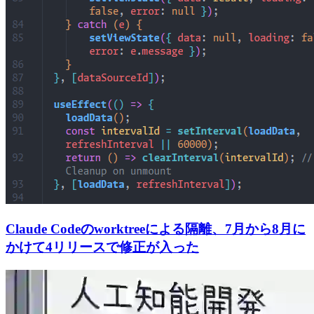
Claude Codeのworktreeによる隔離、7月から8月に
かけて4リリースで修正が入った