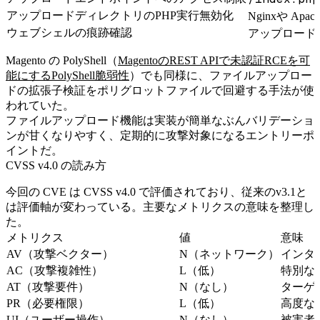
アップロードディレクトリのPHP実行無効化
Nginxや Apa
ウェブシェルの痕跡確認
アップロード
Magento の PolyShell（
MagentoのREST APIで未認証RCEを可
能にするPolyShell脆弱性
）でも同様に、ファイルアップロー
ドの拡張子検証をポリグロットファイルで回避する手法が使
われていた。
ファイルアップロード機能は実装が簡単なぶんバリデーショ
ンが甘くなりやすく、定期的に攻撃対象になるエントリーポ
イントだ。
CVSS v4.0 の読み方
今回の CVE は CVSS v4.0 で評価されており、従来のv3.1と
は評価軸が変わっている。主要なメトリクスの意味を整理し
た。
メトリクス
値
意味
AV（攻撃ベクター）
N（ネットワーク）
インタ
AC（攻撃複雑性）
L（低）
特別な
AT（攻撃要件）
N（なし）
ターゲ
PR（必要権限）
L（低）
高度な
UI（ユーザー操作）
N（なし）
被害者