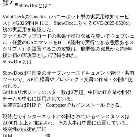
ShowDocとは
VulnCheckのCanaries（ハニーポット型の実悪用検知サービ
ス）が2026年4月11日、ShowDocに対するCVE-2025-0520の
初の実悪用を確認した。
ファイルアップロードの拡張子検証欠如を突いてウェブシェ
ル（任意のOSコマンドをHTTP経由で実行できる悪意あるス
クリプト）を設置するこの攻撃は、脆弱性の発見から約5年
後に初の実攻撃として記録された。
ShowDocとは
ShowDocは中国発のオープンソースドキュメント管理・共有
ツールで、API仕様書やプロジェクト文書の作成・公開に使
われる。
GitHubリポジトリのスター数は2万超、中国のIT企業や開発
チームを中心に採用されている。
実装言語はPHPで、Composerでもインストールできる。
現時点でインターネットに公開されているインスタンスは
2,000件以上と推定され、その大半は中国に位置している。
脆弱性の技術的詳細
項目
値