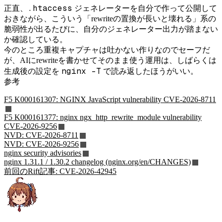
.htaccess
正直、
ジェネレーターを自分で作って公開して
おきながら、こういう「rewriteの置換が長いと壊れる」系の
脆弱性が出るたびに、自分のジェネレーター出力が踏まない
か確認している。
今のところ重複キャプチャは吐かない作りなのでセーフだ
が、AIにrewriteを書かせてそのまま使う運用は、しばらくは
nginx -T
生成後の設定を
で読み返したほうがいい。
参考
F5 K000161307: NGINX JavaScript vulnerability CVE-2026-8711
F5 K000161377: nginx ngx_http_rewrite_module vulnerability
CVE-2026-9256
NVD: CVE-2026-8711
NVD: CVE-2026-9256
nginx security advisories
nginx 1.31.1 / 1.30.2 changelog (nginx.org/en/CHANGES)
前回のRift記事: CVE-2026-42945