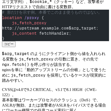
$cookie_*
エリ文字列）、
（クッキー）など、攻撃者が
HTTPリクエストで自由に書ける変数群。
# 形だけを示す例。本番でこのまま使うものではない。
location
 /proxy 
{
    js_fetch_proxy
http://upstream.example.com$arg_target;
    js_content 
fetchHandler;
}
コピー
$arg_target
のようにクライアント側から値を入れられ
js_fetch_proxy
る変数を
の引数に置き、その先で
ngx.fetch()
を呼ぶ作りが該当する。
nginxを単に「動的アップストリームの分岐」として使うた
js_fetch_proxy
めに
を採用しているケースが現実的に
踏みやすい。
CVSSはv4.0で9.2 CRITICAL、v3.1で8.1 HIGH（CWE-
122）。
基本影響はワーカープロセスのクラッシュ（DoS）で、
ASLRが無効、または攻撃者がASLRをバイパスできる場合
にワーカー権限での任意コード実行に届く。