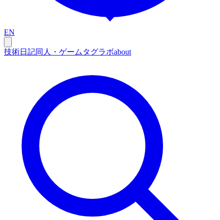
EN
技術
日記
同人・ゲーム
タグ
ラボ
about