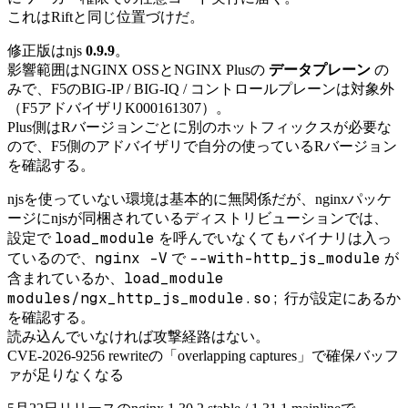
これはRiftと同じ位置づけだ。
修正版はnjs
0.9.9
。
影響範囲はNGINX OSSとNGINX Plusの
データプレーン
の
みで、F5のBIG-IP / BIG-IQ / コントロールプレーンは対象外
（F5アドバイザリK000161307）。
Plus側はRバージョンごとに別のホットフィックスが必要な
ので、F5側のアドバイザリで自分の使っているRバージョン
を確認する。
njsを使っていない環境は基本的に無関係だが、nginxパッケ
ージにnjsが同梱されているディストリビューションでは、
load_module
設定で
を呼んでいなくてもバイナリは入っ
nginx -V
--with-http_js_module
ているので、
で
が
load_module
含まれているか、
modules/ngx_http_js_module.so;
行が設定にあるか
を確認する。
読み込んでいなければ攻撃経路はない。
CVE-2026-9256 rewriteの「overlapping captures」で確保バッフ
ァが足りなくなる