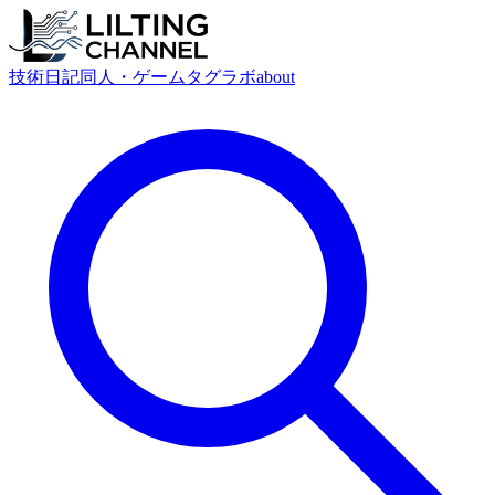
技術
日記
同人・ゲーム
タグ
ラボ
about