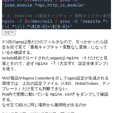
'load_module.*ngx_http_js_module'
# 3. rewrite の重複キャプチャ + 複数キャプチャ参照
nginx
 -T
 2>
/dev/null
 |
 grep
 -E
 'rewrite.*\
(\(.*\)\).*\$[0-9]+\$[0-9]+'
コピー
3つ目のgrepは形だけのフィルタなので、引っかかったら設
定を目で見て「重複キャプチャ + 変数なし置換」になって
いるか確認する。
nginx -t
include経由でロードされたsnippetは
だけだと見
nginx -T
落とすので、必ず
（大文字T、設定全体ダンプ）
を使う。
WAF製品やIngress Controllerを介してnginx設定が生成される
環境では、上位の設定ファイル（CRD、Helmのvalues、テン
プレート）だけ見ても判断できない。
nginx.conf
Pod内で実際に動いている
をダンプして確認
する。
なぜ立て続けに同じ場所から脆弱性が出るのか