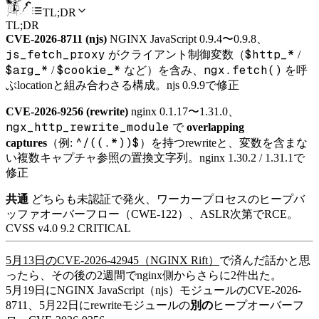
TL;DR
TL;DR
CVE-2026-8711 (njs)
NGINX JavaScript 0.9.4〜0.9.8、
js_fetch_proxy
$http_*
がクライアント制御変数（
/
$arg_*
$cookie_*
ngx.fetch()
/
など）を含み、
を呼
ぶlocationと組み合わさる構成。njs 0.9.9で修正
CVE-2026-9256 (rewrite)
nginx 0.1.17〜1.31.0、
ngx_http_rewrite_module
で
overlapping
^/((.*))$
captures
（例:
）を持つrewriteと、変数を含まな
い複数キャプチャ参照の置換文字列。nginx 1.30.2 / 1.31.1で
修正
共通
どちらも未認証で発火、ワーカープロセスのヒープバ
ッファオーバーフロー（CWE-122）、ASLR次第でRCE。
CVSS v4.0 9.2 CRITICAL
5月13日のCVE-2026-42945（NGINX Rift）
で済んだ話かと思
ったら、その後の2週間でnginx側からさらに2件出た。
5月19日にNGINX JavaScript（njs）モジュールのCVE-2026-
8711、5月22日にrewriteモジュールの
別の
ヒープオーバーフ