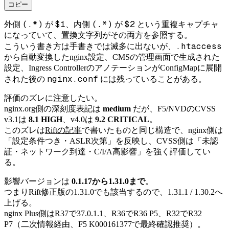
コピー
(.*)
$1
(.*)
$2
外側
が
、内側
が
という重複キャプチャ
になっていて、置換文字列がその両方を参照する。
.htaccess
こういう書き方は手書きでは滅多に出ないが、
から自動変換したnginx設定、CMSの管理画面で生成された
設定、Ingress ControllerのアノテーションがConfigMapに展開
nginx.conf
された後の
には残っていることがある。
評価のズレに注意したい。
nginx.org側の深刻度表記は
medium
だが、F5/NVDのCVSS
v3.1は
8.1 HIGH
、v4.0は
9.2 CRITICAL
。
このズレは
Riftの記事
で書いたものと同じ構造で、nginx側は
「設定条件つき・ASLR次第」を反映し、CVSS側は「未認
証・ネットワーク到達・C/I/A高影響」を強く評価してい
る。
影響バージョンは
0.1.17から1.31.0まで
。
つまりRift修正版の1.31.0でも該当するので、1.31.1 / 1.30.2へ
上げる。
nginx Plus側はR37で37.0.1.1、R36でR36 P5、R32でR32
P7（二次情報経由、F5 K000161377で最終確認推奨）。