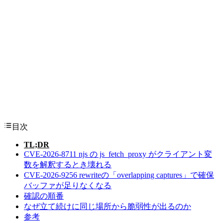
目次
TL;DR
CVE-2026-8711 njs の js_fetch_proxy がクライアント変
数を解釈するとき壊れる
CVE-2026-9256 rewriteの「overlapping captures」で確保
バッファが足りなくなる
確認の順番
なぜ立て続けに同じ場所から脆弱性が出るのか
参考