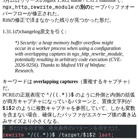
5月22日リリースのnginx 1.30.2 stable / 1.31.1 mainlineで、
ngx_http_rewrite_module
の
別の
ヒープバッファオー
バーフローが修正された。
Riftの修正で済まなかった残りが見つかった形だ。
1.31.1のchangelog原文を引く:
*) Security: a heap memory buffer overflow might
occur in a worker process when using a configuration
with overlapping captures in ngx_http_rewrite_module,
potentially resulting in arbitrary code execution (CVE-
2026-9256). Thanks to Mufeed VH of Winfunc
Research.
キーワードは
overlapping captures
（重複するキャプチャ）
だ。
^/((.*))$
PCREの正規表現で
のように外側と内側の括弧
が両方キャプチャになっているパターンと、置換文字列が
$1$2
のように複数キャプチャを参照していて、しかも変数
を含まない場合、確保したバッファがエスケープ後の書き込
みサイズより小さくなる。
# 形だけを示す例。発火条件のパターンを示すだけ。
rewrite
 ^/((.*))$
 /target/$1$2 
last
;