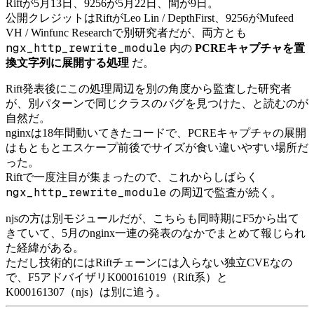
Riftが5月13日、9256が5月22日、間が9日。
公開クレジットはRiftがLeo Lin / DepthFirst、9256がMufeed
VH / Winfunc Researchで別研究者だが、両方とも
ngx_http_rewrite_module
内の
PCREキャプチャを置
換文字列に展開する処理
だ。
Rift発表後にこの処理周辺を別の角度から監査した研究者
が、別パターンで同じクラスのバグを見つけた、と読むのが
自然だ。
nginxは18年間動いてきたコードで、PCREキャプチャの展開
はもともとエスケープ前後でサイズが食い違いやすい場所だ
った。
Riftで一度注目が集まったので、これからしばらく
ngx_http_rewrite_module
の周辺で監査が続く。
njsの方は別モジュールだが、こちらも同時期にF5から出て
きていて、5月のnginx一連の発表のなかでまとめて報じられ
た経緯がある。
ただし技術的にはRiftチェーンには入らない独立CVEなの
で、F5アドバイザリK000161019（Rift系）と
K000161307（njs）は別に追う。