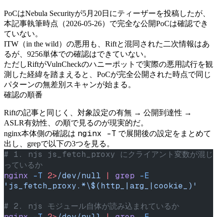
PoCはNebula Securityが5月20日にティーザーを投稿したが、
本記事執筆時点（2026-05-26）で完全な公開PoCは確認でき
ていない。
ITW（in the wild）の悪用も、Riftと混同された二次情報はあ
るが、9256単体での確認はできていない。
ただしRiftがVulnCheckのハニーポットで実際の悪用試行を観
測した経緯を踏まえると、PoCが完全公開された時点で同じ
パターンの無差別スキャンが始まる。
確認の順番
Riftの記事と同じく、対象設定の有無 → 公開到達性 →
ASLR有効性、の順で見るのが現実的だ。
nginx -T
nginx本体側の確認は
で展開後の設定をまとめて
出し、grepで以下の3つを見る。
# 1. njs js_fetch_proxy にクライアント変数が混じ
っているか
nginx
 -T
 2>
/dev/null
 |
 grep
 -E
'js_fetch_proxy.*\$(http_|arg_|cookie_)'
# 2. njs モジュール自体が読み込まれているか
nginx
 -T
 2>
/dev/null
 |
 grep
 -E