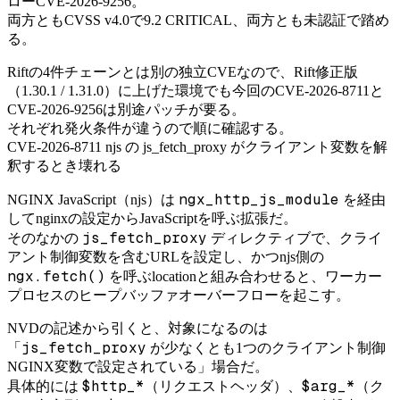
ローCVE-2026-9256。
両方ともCVSS v4.0で9.2 CRITICAL、両方とも未認証で踏め
る。
Riftの4件チェーンとは別の独立CVEなので、Rift修正版
（1.30.1 / 1.31.0）に上げた環境でも今回のCVE-2026-8711と
CVE-2026-9256は別途パッチが要る。
それぞれ発火条件が違うので順に確認する。
CVE-2026-8711 njs の js_fetch_proxy がクライアント変数を解
釈するとき壊れる
ngx_http_js_module
NGINX JavaScript（njs）は
を経由
してnginxの設定からJavaScriptを呼ぶ拡張だ。
js_fetch_proxy
そのなかの
ディレクティブで、クライ
アント制御変数を含むURLを設定し、かつnjs側の
ngx.fetch()
を呼ぶlocationと組み合わせると、ワーカー
プロセスのヒープバッファオーバーフローを起こす。
NVDの記述から引くと、対象になるのは
js_fetch_proxy
「
が少なくとも1つのクライアント制御
NGINX変数で設定されている」場合だ。
$http_*
$arg_*
具体的には
（リクエストヘッダ）、
（ク