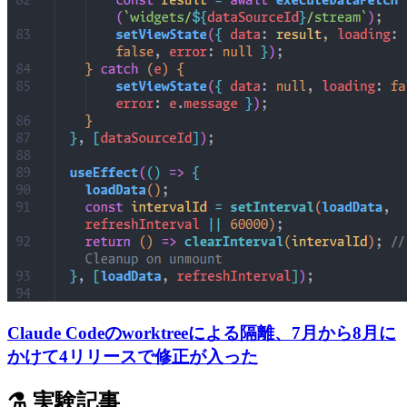
Claude Codeのworktreeによる隔離、7月から8月に
かけて4リリースで修正が入った
⚗️ 実験記事