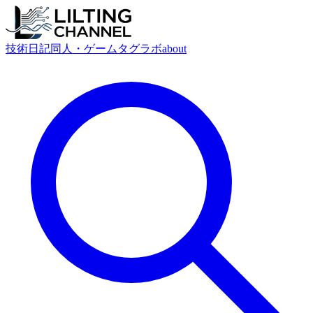
技術
日記
同人・ゲーム
タグ
ラボ
about