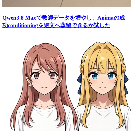
Qwen3.8 Maxで教師データを増やし、Animaの成
功conditioningを短文へ蒸留できるか試した