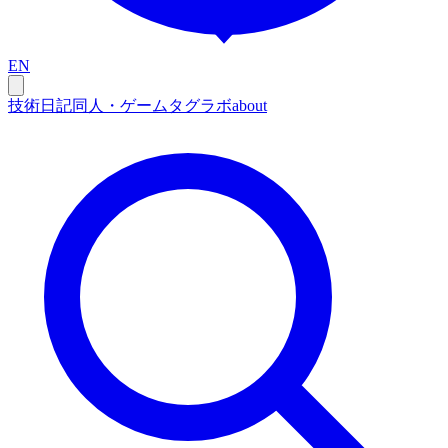
EN
技術
日記
同人・ゲーム
タグ
ラボ
about