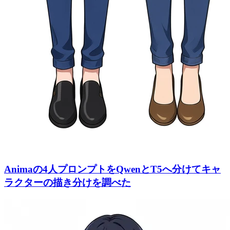
Animaの4人プロンプトをQwenとT5へ分けてキャ
ラクターの描き分けを調べた