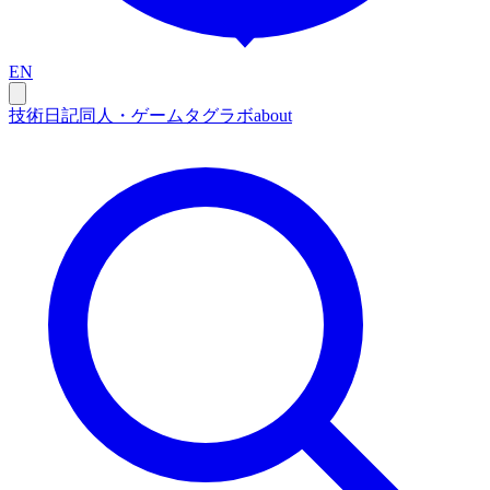
EN
技術
日記
同人・ゲーム
タグ
ラボ
about