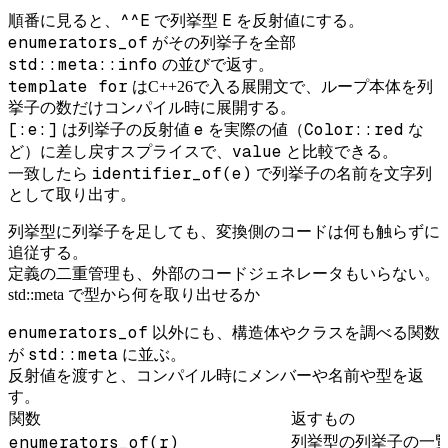
^^E
E
順番に見ると、
で列挙型
を反射値にする。
enumerators_of
がその列挙子を全部
std::meta::info
の並びで返す。
template for
はC++26で入る展開文で、ループ本体を列
挙子の数だけコンパイル時に展開する。
[:e:]
e
Color::red
は列挙子の反射値
を実際の値（
な
value
ど）に差し戻すスプライスで、
と比較できる。
identifier_of(e)
一致したら
で列挙子の名前を文字列
として取り出す。
列挙型に列挙子を足しても、変換側のコードは何も触らずに
追従する。
定義の二重管理も、外部のコードジェネレータもいらない。
std::meta で型から何を取り出せるか
enumerators_of
以外にも、構造体やクラスを調べる関数
std::meta
が
に並ぶ。
反射値を渡すと、コンパイル時にメンバーや名前や型を返
す。
関数
返すもの
enumerators_of(r)
列挙型の列挙子の一