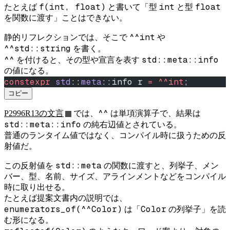
f(int, float)
int
float
たとえば
と書いて「型
と型
を関数に渡す」ことはできない。
^^int
静的リフレクションでは、そこで
や
^^std::string
を書く。
^^
std::meta::info
を付けると、その型や宣言を表す
の値になる。
constexpr
 std
::
meta
::info r 
=
 ^^int
;
コピー
^^
P2996R13の文言
では、
は単項演算子で、結果は
std::meta::info
の純右辺値とされている。
普通のランタイム値ではなく、コンパイル時に扱うための反
射値だ。
std::meta
この反射値を
の関数に渡すと、列挙子、メン
バー、型、名前、サイズ、アラインメントなどをコンパイル
時に取り出せる。
たとえば提案文書内の説明では、
enumerators_of(^^Color)
Color
は「
の列挙子」を読
む形になる。