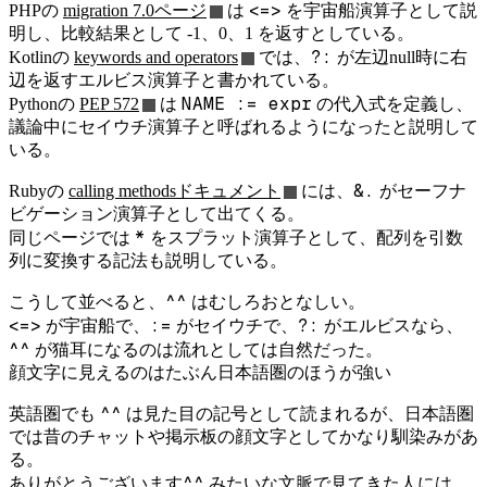
<=>
PHPの
migration 7.0ページ
は
を宇宙船演算子として説
明し、比較結果として -1、0、1 を返すとしている。
?:
Kotlinの
keywords and operators
では、
が左辺null時に右
辺を返すエルビス演算子と書かれている。
NAME := expr
Pythonの
PEP 572
は
の代入式を定義し、
議論中にセイウチ演算子と呼ばれるようになったと説明して
いる。
&.
Rubyの
calling methodsドキュメント
には、
がセーフナ
ビゲーション演算子として出てくる。
*
同じページでは
をスプラット演算子として、配列を引数
列に変換する記法も説明している。
^^
こうして並べると、
はむしろおとなしい。
<=>
:=
?:
が宇宙船で、
がセイウチで、
がエルビスなら、
^^
が猫耳になるのは流れとしては自然だった。
顔文字に見えるのはたぶん日本語圏のほうが強い
^^
英語圏でも
は見た目の記号として読まれるが、日本語圏
では昔のチャットや掲示板の顔文字としてかなり馴染みがあ
る。
ありがとうございます^^
みたいな文脈で見てきた人には、