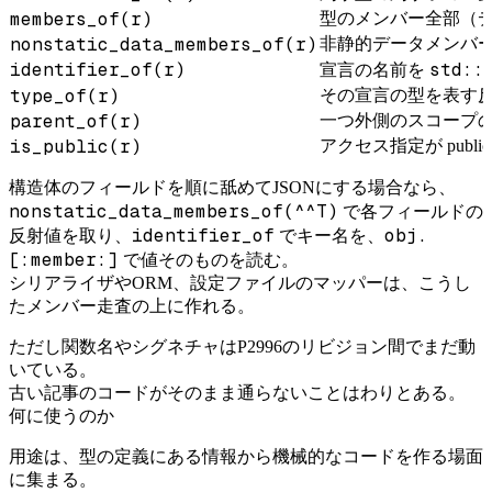
members_of(r)
型のメンバー全部（
nonstatic_data_members_of(r)
非静的データメンバ
identifier_of(r)
std::
宣言の名前を
type_of(r)
その宣言の型を表す
parent_of(r)
一つ外側のスコープ
is_public(r)
アクセス指定が publi
構造体のフィールドを順に舐めてJSONにする場合なら、
nonstatic_data_members_of(^^T)
で各フィールドの
identifier_of
obj.
反射値を取り、
でキー名を、
[:member:]
で値そのものを読む。
シリアライザやORM、設定ファイルのマッパーは、こうし
たメンバー走査の上に作れる。
ただし関数名やシグネチャはP2996のリビジョン間でまだ動
いている。
古い記事のコードがそのまま通らないことはわりとある。
何に使うのか
用途は、型の定義にある情報から機械的なコードを作る場面
に集まる。