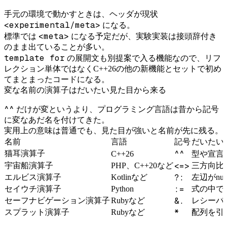
手元の環境で動かすときは、ヘッダが現状
<experimental/meta>
になる。
<meta>
標準では
になる予定だが、実験実装は接頭辞付き
のまま出ていることが多い。
template for
の展開文も別提案で入る機能なので、リフ
レクション単体ではなくC++26の他の新機能とセットで初め
てまとまったコードになる。
変な名前の演算子はだいたい見た目から来る
^^
だけが変というより、プログラミング言語は昔から記号
に変なあだ名を付けてきた。
実用上の意味は普通でも、見た目が強いと名前が先に残る。
名前
言語
記号
だいたい
^^
猫耳演算子
C++26
型や宣言
<=>
宇宙船演算子
PHP、C++20など
三方向比
?:
エルビス演算子
Kotlinなど
左辺がnu
:=
セイウチ演算子
Python
式の中で
&.
セーフナビゲーション演算子
Rubyなど
レシーバ
*
スプラット演算子
Rubyなど
配列を引