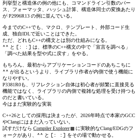
列挙型と構造体の例の他にも、コマンドライン引数のパー
ス、フォーマッタ、ハッシュ計算、構造体同士の変換あたり
が P2996R13 の例に並んでいる。
今までのC++でも、マクロ、テンプレート、外部コード生
成、独自IDLで近いことはできた。
ただ、どれもC++の構文とは別の仕組みになる。
^^
[: :]
と
は、標準のC++構文の中で「宣言を調べる」
「調べた結果を型や式に戻す」をやる。
もちろん、最初からアプリケーションコードのあちこちに
^^
が出るというより、ライブラリ作者が内側で使う機能に
なりやすい。
P3381R0も、リフレクション自体は初心者が頻繁に直接見る
機能ではなく、ライブラリの内側で複雑な処理を受け持つも
のだと書いている。
今はまだ実験的な実装
C++26としての採用は決まったが、2026年時点で本家のGCC
やClangにはまだ入っていない。
試すだけなら
Compiler Explorer
に実験的なClang/EDGのフ
^^
[: :]
ォークがあり、
と
をその場で動かせる。