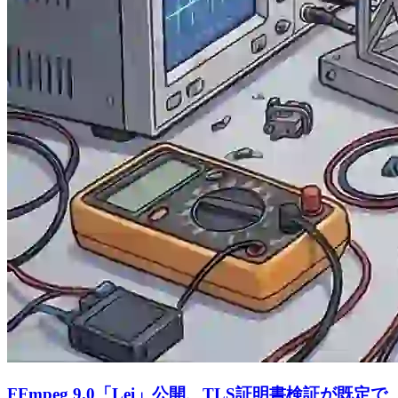
FFmpeg 9.0「Lei」公開、TLS証明書検証が既定で