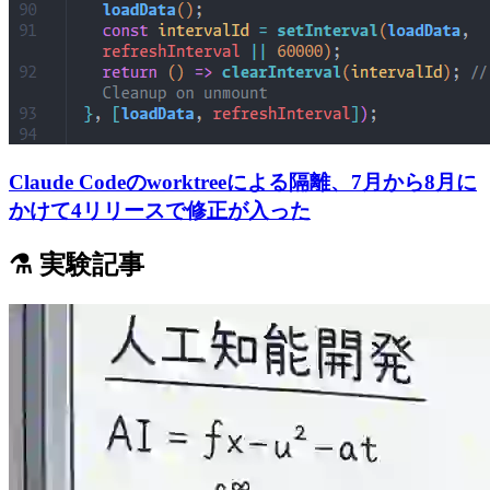
Claude Codeのworktreeによる隔離、7月から8月に
かけて4リリースで修正が入った
⚗️ 実験記事