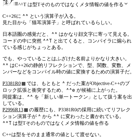
^^T は型Tそのものではなくメタ情報の値を作る
^^
C++26に
という演算子が入る。
見た目から「猫耳演算子」と呼ばれているらしい。
^^
日本語圏の感覚だと、
はかなり顔文字に寄って見える。
^^T
コードの中に突然
と出てくると、コンパイラに煽られ
ている感じがちょっとある。
でも、やっていることはふざけた名前よりかなり大きい。
^^
はC++26の静的リフレクションで、型、関数、変数、メ
ンバーなどをコンパイル時の値に変換するための演算子だ。
^
P3381R0
では、もともと
だった案がObjective-C++のブ
^^e
ロック拡張と衝突するため、
が候補に上がった。
^^
同提案は、
を「新しい単一トークン」として扱う案を出
している。
P2996R13
の履歴にも、P3381R0の採用に続いてリフレク
^
^^
ション演算子が
から
に変わったと書かれている。
^^T
は型Tそのものではなくメタ情報の値を作る
C++は型をそのまま通常の値として渡せない。