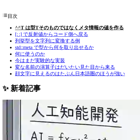
目次
^^T は型Tそのものではなくメタ情報の値を作る
[: :] で反射値からコード側へ戻る
列挙型を文字列に変換する例
std::meta で型から何を取り出せるか
何に使うのか
今はまだ実験的な実装
変な名前の演算子はだいたい見た目から来る
顔文字に見えるのはたぶん日本語圏のほうが強い
✨ 新着記事