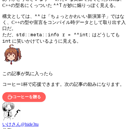
^^T
C++の型名にくっついた
が妙に煽りっぽく見える。
^^
構文としては、
は「ちょっとかわいい新演算子」ではな
く、C++の型や宣言をコンパイル時データとして取り出す入
口だ。
std::meta::info r = ^^int;
ただ、
はどうしても
int
に笑いかけているように見える。
この記事が気に入ったら
コーヒー1杯で応援できます。次の記事の励みになります。
コーヒーを贈る
いけさん
@hide3tu