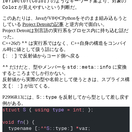
reflectof(Color)
のようなキーワード案より、対象の
Color
が見えやすいという判断だ。
このあたりは、JavaがV8やCPythonをそのまま組み込もうと
している
Project Detroitの記事
と逆方向で面白い。
Project Detroitは別言語の実行系をプロセス内に持ち込む話だ
った。
^^
C++26の
は実行系ではなく、C++自身の構造をコンパイ
ル時に値として扱う話になる。
[: :]
で反射値からコード側へ戻る
^^
std::meta::info
だけだと、型やメンバーを
に変換
するところまでしか行かない。
反射値から実際の型や名前として使うときは、スプライス構
[: :]
文
が出てくる。
S::type
P2996R13には、
を反射してから型として差し戻す
例がある。
struct
 S
 { 
using
 type
 =
 int
; };
void
 fn
() {
  typename [:
^^
S
::type:] 
*
var;