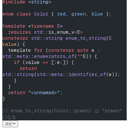
#include
 <string>
enum
 class
 Color
 { 
red
, 
green
, 
blue
 };
template
 <
typename
 E
>
  requires
 std
::is_enum_v
<
E
>
constexpr
 std
::
string
 enum_to_string
(
E
value
) {
  template 
for
 (
constexpr
 auto
 e : 
std
::
meta
::
enumerators_of
(
^^
E)) {
    if
 (value 
==
 [:e:]) {
      return
std
::
string
(
std
::
meta
::
identifier_of
(e));
    }
  }
  return
 "<unnamed>"
;
}
// enum_to_string(Color::green) は "green" 
になる
コピー