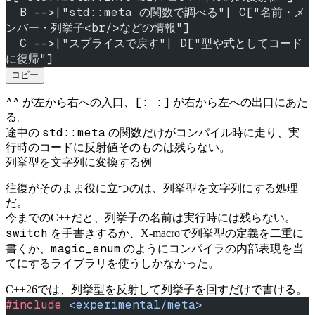
  B -->|"std::meta の関数で調べる"| C["名前・メ
ンバー・列挙子<br/>などの情報"]
  C -->|"スプライスで戻す"| D["型や式としてコード
に復帰"]
コピー
^^
[: :]
が左から右への入口、
が右から左への出口にあた
る。
std::meta
途中の
の関数だけがコンパイル時に走り、実
行時のコードに反射値そのものは残らない。
列挙型を文字列に変換する例
往復がそのまま役に立つのは、列挙型を文字列にする処理
だ。
今までのC++だと、列挙子の名前は実行時には残らない。
switch
を手書きするか、X-macroで列挙型の定義を二重に
magic_enum
書くか、
のようにコンパイラの内部表現を当
てにするライブラリを使うしかなかった。
C++26では、列挙型を反射して列挙子を回すだけで書ける。
#include
 <experimental/meta>