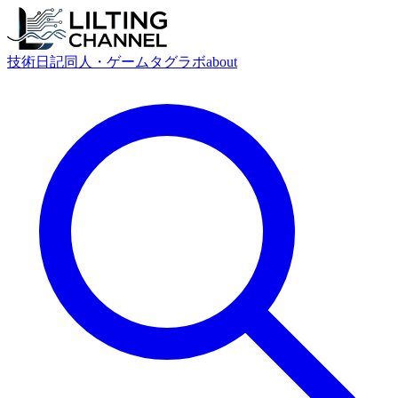
技術
日記
同人・ゲーム
タグ
ラボ
about