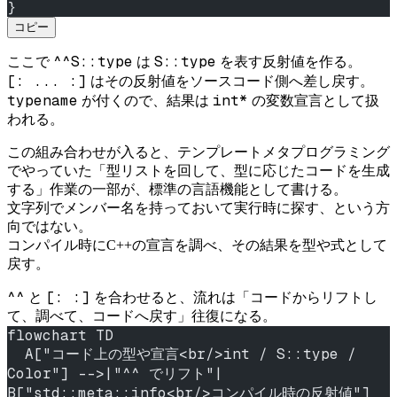
}
コピー
^^S::type
S::type
ここで
は
を表す反射値を作る。
[: ... :]
はその反射値をソースコード側へ差し戻す。
typename
int*
が付くので、結果は
の変数宣言として扱
われる。
この組み合わせが入ると、テンプレートメタプログラミング
でやっていた「型リストを回して、型に応じたコードを生成
する」作業の一部が、標準の言語機能として書ける。
文字列でメンバー名を持っておいて実行時に探す、という方
向ではない。
コンパイル時にC++の宣言を調べ、その結果を型や式として
戻す。
^^
[: :]
と
を合わせると、流れは「コードからリフトし
て、調べて、コードへ戻す」往復になる。
flowchart TD
  A["コード上の型や宣言<br/>int / S::type / 
Color"] -->|"^^ でリフト"| 
B["std::meta::info<br/>コンパイル時の反射値"]