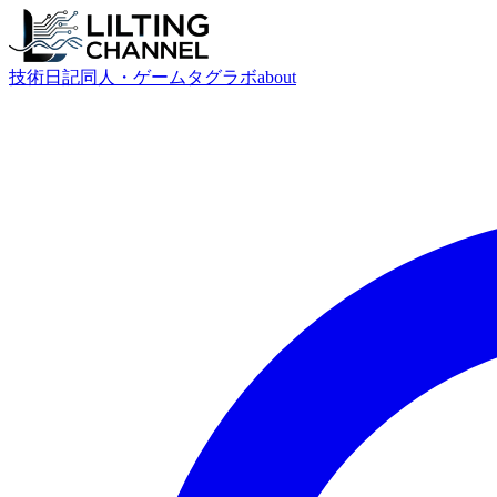
技術
日記
同人・ゲーム
タグ
ラボ
about