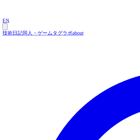
EN
技術
日記
同人・ゲーム
タグ
ラボ
about