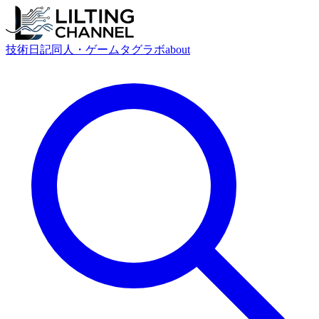
技術
日記
同人・ゲーム
タグ
ラボ
about