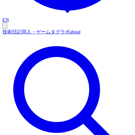
EN
技術
日記
同人・ゲーム
タグ
ラボ
about