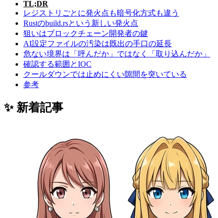
TL;DR
レジストリごとに発火点も暗号化方式も違う
Rustのbuild.rsという新しい発火点
狙いはブロックチェーン開発者の鍵
AI設定ファイルの汚染は既出の手口の延長
危ない境界は「呼んだか」ではなく「取り込んだか」
確認する範囲とIOC
クールダウンでは止めにくい隙間を突いている
参考
✨ 新着記事