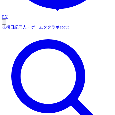
EN
技術
日記
同人・ゲーム
タグ
ラボ
about