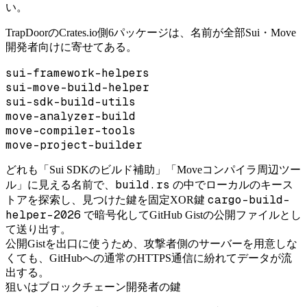
い。
TrapDoorのCrates.io側6パッケージは、名前が全部Sui・Move
開発者向けに寄せてある。
sui-framework-helpers
sui-move-build-helper
sui-sdk-build-utils
move-analyzer-build
move-compiler-tools
move-project-builder
どれも「Sui SDKのビルド補助」「Moveコンパイラ周辺ツー
build.rs
ル」に見える名前で、
の中でローカルのキース
cargo-build-
トアを探索し、見つけた鍵を固定XOR鍵
helper-2026
で暗号化してGitHub Gistの公開ファイルとし
て送り出す。
公開Gistを出口に使うため、攻撃者側のサーバーを用意しな
くても、GitHubへの通常のHTTPS通信に紛れてデータが流
出する。
狙いはブロックチェーン開発者の鍵