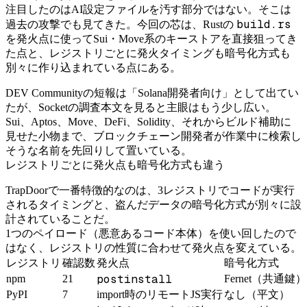
注目したのはAI設定ファイルを汚す部分ではない。そこは
build.rs
過去の攻撃でも見てきた。今回の芯は、Rustの
を発火点に使ってSui・Move系のキーストアを直接狙ってき
た点と、レジストリごとに発火タイミングも暗号化方式も
別々に作り込まれている点にある。
DEV Communityの短報は「Solana開発者向け」として出てい
たが、Socketの調査本文を見ると主眼はもう少し広い。
Sui、Aptos、Move、DeFi、Solidity、それからビルド補助に
見せた小物まで、ブロックチェーン開発者が作業中に検索し
そうな名前を先回りして置いている。
レジストリごとに発火点も暗号化方式も違う
TrapDoorで一番特徴的なのは、3レジストリでコードが実行
されるタイミングと、盗んだデータの暗号化方式が別々に設
計されていることだ。
1つのペイロード（悪意あるコード本体）を使い回したので
はなく、レジストリの性質に合わせて発火点を変えている。
レジストリ
確認数
発火点
暗号化方式
postinstall
npm
21
Fernet（共通鍵
PyPI
7
import時のリモートJS実行
なし（平文）