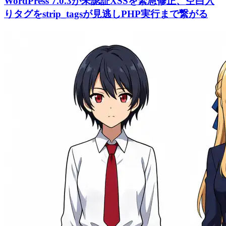
WordPress 7.0.3が未認証XSSを緊急修正、空白入
りタグをstrip_tagsが見逃しPHP実行まで繋がる