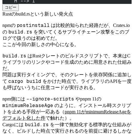
    H --> I
コピー
Rustのbuild.rsという新しい発火点
postinstall
npmの
は比較的知られた経路だが、Crates.io
build.rs
の
を突いてくるサプライチェーン攻撃をこのブ
ログで扱うのは初めてだ。
ここが今回の新しさの中心になる。
build.rs
はRustクレートのビルドスクリプトで、本来はC
ライブラリのリンクやコード生成のために用意された仕組み
だ。
問題は実行タイミングで、そのクレートを依存関係に追加し
cargo build
て
をかけた時点で、ライブラリのAPIを一度
も呼ばないうちに任意コードが実行される。
--ignore-scripts
npm側には
やpnpm 11の
minimumReleaseAge
のように、インストール時スクリプ
トを止める手段が一応ある（
pnpm 11がminimumReleaseAgeを
デフォルト化した件
で触れた）。
build.rs
Cargoには
を一律で無効化する標準的な仕組みが
なく、ビルドした時点で実行されるのを前提に避けるしかな