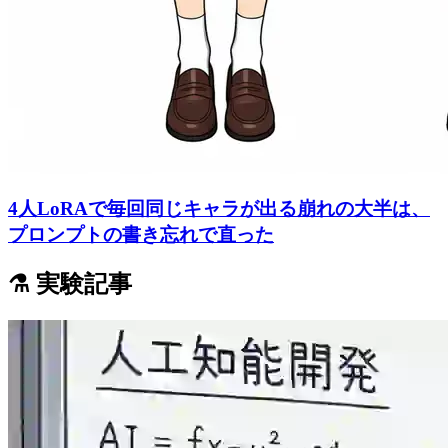
4人LoRAで毎回同じキャラが出る崩れの大半は、
プロンプトの書き忘れで直った
⚗️ 実験記事