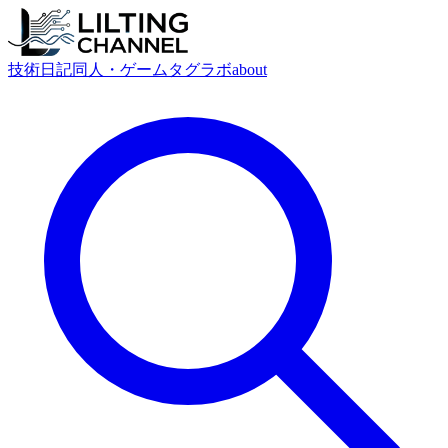
技術
日記
同人・ゲーム
タグ
ラボ
about