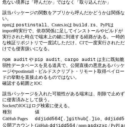
危ない境界は「呼んだか」ではなく「取り込んだか」
該当パッケージの関数をアプリから呼んだかどうかは関係な
い。
postinstall
build.rs
npmは
、Crates.ioは
、PyPIは
import時実行で、依存関係に足してインストールやビルドが
実行された時点で端末上の鍵に到達する経路がある。一時的
な検証リポジトリで一度試しただけ、CIで一度実行されただ
けでも侵害扱いになる。
npm audit
pip audit
cargo audit
や
、
は主に既知脆
弱性データベースを見る道具で、公開直後の悪意あるパッケ
ージやpostinstall・ビルドスクリプト・リモート取得ペイロー
ドの挙動を直接止めるものではない。
確認する範囲とIOC
該当パッケージを入れた可能性がある端末は、削除で止めず
に侵害済みとして扱う。
SocketのIOCはログ検索に使える。
種別
値
ddjidd564[.]github[.]io
ddjidd5
GitHub Pages
、
ddjidd564
asdxzxc
as
公開アカウント
GitHub
/ npm
/ PyPI