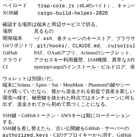
trap-core.js
ペイロード
（48,485バイト）、キャン
cargo-build-helper-2026
XOR鍵
確認する場所は端末と周辺サービスで切る。
場所
見るもの
~/.ssh
開発端末
、各チェーンのキーストア、ブラウザ
.git/hooks/
CLAUDE.md
.cursorrul
Gitリポジトリ
、
、
GitHub
PAT、OAuthアプリ、Actionsのシークレット
クラウド
アクセスキー利用履歴、IAM権限、異常なAPI
CI
npm/pip/cargoのインストール・ビルドロ
ウォレットは別扱いだ。
端末にSolana・Aptos・Sui・MetaMask・Phantomの鍵やシー
ドが残っていたなら、後から送金される前提で資産を新しい
環境へ移す。秘密鍵を抜かれた時点ではオンチェーンに何も
出ず、送金されてから初めて気づくことになる。
SSH鍵・GitHubトークン・AWSキーは順にローテーション
する。
SSH鍵を差し替えたら、古い公開鍵をGitHub・サーバーの
authorized_keys
・CIのデプロイキーから消す。GitHub