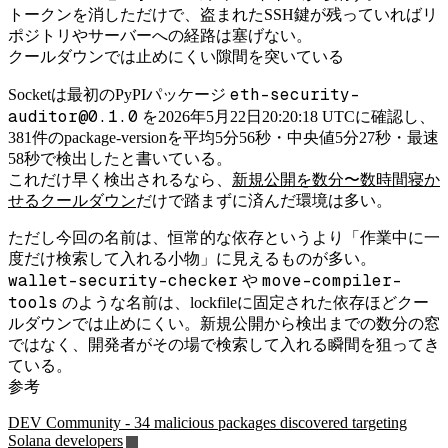
トークンを消しただけで、盗まれたSSH鍵が残っていればリ
ポジトリやサーバーへの経路は塞げない。
クールダウンでは止めにくい隙間を突いている
eth-security-
Socketは最初のPyPIパッケージ
auditor@0.1.0
を2026年5月22日20:20:18 UTCに確認し、
381件のpackage-versionを平均5分56秒・中央値5分27秒・最速
58秒で検出したと書いている。
これだけ早く検出されるなら、
新規公開を数分〜数時間寝か
せるクールダウン
だけで踏まずに済んだ環境は多い。
ただし今回の名前は、恒常的な依存というより「作業中に一
度だけ検索して入れる小物」に見えるものが多い。
wallet-security-checker
move-compiler-
や
tools
のような名前は、lockfileに固定された依存ほどクー
ルダウンでは止めにくい。新規公開から検出までの数分の窓
ではなく、開発者がその場で検索して入れる瞬間を狙ってき
ている。
参考
DEV Community - 34 malicious packages discovered targeting
Solana developers