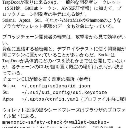
TrapDoorが取りに来るのは、一般的な開発者シークレット
（SSH鍵、GitHubトークン、AWS認証情報）に加えて、ブ
ロックチェーン開発者の手元にある鍵だ。
Solana、Aptos、Sui、それからMetaMaskやPhantomのような
ブラウザウォレット拡張のデータも対象になっている。
ブロックチェーン開発者の端末は、攻撃者から見て効率がい
い。
資産に直結する秘密鍵と、デプロイやテストに使う開発鍵が
同じマシンに置かれていることが多いからだ。Socketは
TrapDoorが具体的にどのパスを読むかまでは公開していない
が、各チェーンのCLIが鍵を置く既定の場所はだいたい決ま
っている。
チェーン
CLIが鍵を置く既定の場所（参考）
~/.config/solana/id.json
Solana
~/.sui/sui_config/sui.keystore
Sui
~/.aptos/config.yaml
Aptos
（プロファイル内に秘
ウォレット拡張の鍵やシードフレーズはブラウザのプロファ
イル配下にある。
mnemonic-safety-check
wallet-backup-
や