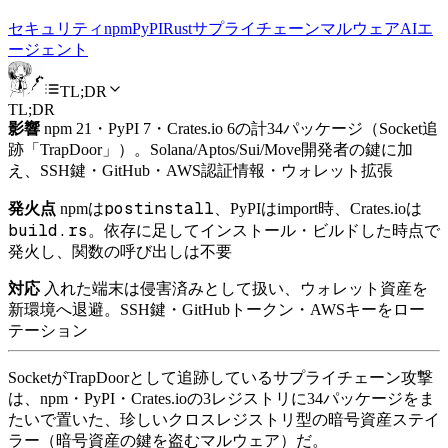
セキュリティ
npm
PyPI
Rust
サプライチェーン
マルウェア
AIエ
ージェント
TL;DR
TL;DR
影響
npm 21・PyPI 7・Crates.io 6の計34パッケージ（Socket追
跡「TrapDoor」）。Solana/Aptos/Sui/Move開発者の鍵に加
え、SSH鍵・GitHub・AWS認証情報・ウォレット拡張
postinstall
発火点
npmは
、PyPIはimport時、Crates.ioは
build.rs
。依存に足してインストール・ビルドした時点で
発火し、関数の呼び出しは不要
対応
入れた端末は侵害済みとして扱い、ウォレット資産を
新環境へ退避。SSH鍵・GitHubトークン・AWSキーをロー
テーション
SocketがTrapDoorとして追跡しているサプライチェーン攻撃
は、npm・PyPI・Crates.ioの3レジストリに34パッケージをま
たいで置いた、珍しいクロスレジストリ型の暗号資産ステイ
ラー（暗号資産の鍵を盗むマルウェア）だ。