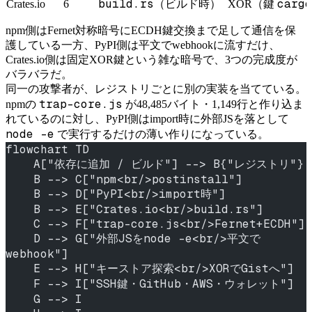
build.rs
cargo
Crates.io
6
（ビルド時）
XOR（鍵
npm側はFernet対称暗号にECDH鍵交換まで足して通信を保
護している一方、PyPI側は平文でwebhookに流すだけ、
Crates.io側は固定XOR鍵という雑な暗号で、3つの完成度が
バラバラだ。
同一の攻撃者が、レジストリごとに別の実装を当てている。
trap-core.js
npmの
が48,485バイト・1,149行と作り込ま
れているのに対し、PyPI側はimport時に外部JSを落として
node -e
で実行するだけの薄い作りになっている。
flowchart TD
    A["依存に追加 / ビルド"] --> B{"レジストリ"}
    B --> C["npm<br/>postinstall"]
    B --> D["PyPI<br/>import時"]
    B --> E["Crates.io<br/>build.rs"]
    C --> F["trap-core.js<br/>Fernet+ECDH"]
    D --> G["外部JSをnode -e<br/>平文で
webhook"]
    E --> H["キーストア探索<br/>XORでGistへ"]
    F --> I["SSH鍵・GitHub・AWS・ウォレット"]
    G --> I