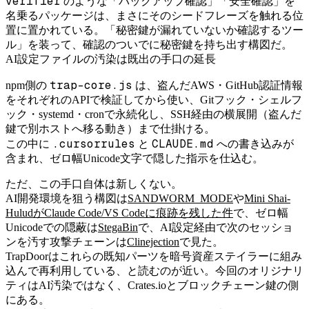
verifier
のような「バックアップ確認」「安全確認」を
名乗るパッケージは、まさにそのシードフレーズを触れる位
置に置かれている。「秘密鍵が漏れていないか確認するツー
ル」を装って、確認のついでに秘密鍵を持ち出す構図だ。
AI設定ファイルの汚染は既出の手口の延長
trap-core.js
npm側の
は、盗んだAWS・GitHub認証情報
をそれぞれのAPIで検証してから使い、Gitフック・シェルフ
ック・systemd・cronで永続化し、SSH経由の横展開（盗んだ
鍵で別ホストへ移る動き）まで仕掛ける。
.cursorrules
CLAUDE.md
この中に
と
への書き込みが
含まれ、ゼロ幅Unicode文字で隠した指示を仕込む。
ただ、この手口自体は新しくない。
AI開発環境を狙う構図は
SANDWORM_MODE
や
Mini Shai-
HuludがClaude Code/VS Codeに痕跡を残した件
で、ゼロ幅
Unicodeでの隠蔽は
StegaBin
で、AI設定経由で次のセッショ
ンを汚す攻撃チェーンは
Clinejection
で見た。
TrapDoorはこれらの既知パーツを暗号資産ステイラーに組み
込んで再利用している、と読むのが近い。今回のオリジナリ
ティはAI汚染ではなく、Crates.ioとブロックチェーン鍵の側
にある。