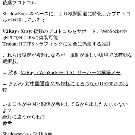
後継プロトコル
ShadowSocksをベースに、より検閲回避に特化したプロトコ
ルが登場している：
V2Ray / Xray
: 複数のプロトコルをサポート。WebSocketや
gRPCでHTTPSに偽装可能
Trojan
: HTTPSトラフィックに完全に偽装する設計
これらは設定が複雑になるが、規制が厳しい環境では有効な
選択肢。
→ 続き:
V2Ray（WebSocket+TLS）サーバーの構築メモ
→ まとめ:
対中国通信 VPN規格によるつながりやすさの比
較
いま日本が中国と関係が悪化してるから出したんじゃない
よ？
絶対に違うからね？
参考
Shadowsocks - GitHub