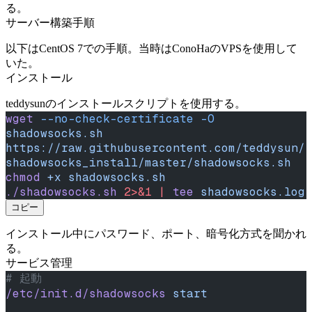
る。
サーバー構築手順
以下はCentOS 7での手順。当時はConoHaのVPSを使用して
いた。
インストール
teddysunのインストールスクリプトを使用する。
wget
 --no-check-certificate
 -O
shadowsocks.sh
https://raw.githubusercontent.com/teddysun/
shadowsocks_install/master/shadowsocks.sh
chmod
 +x
 shadowsocks.sh
./shadowsocks.sh
 2>&1
 |
 tee
 shadowsocks.log
コピー
インストール中にパスワード、ポート、暗号化方式を聞かれ
る。
サービス管理
# 起動
/etc/init.d/shadowsocks
 start