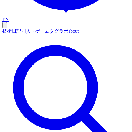
EN
技術
日記
同人・ゲーム
タグ
ラボ
about