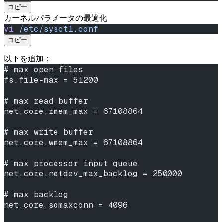
コピー
カーネルパラメータの最適化
vi
 /etc/sysctl.conf
コピー
以下を追加：
# max open files
fs.file-max = 51200
# max read buffer
net.core.rmem_max = 67108864
# max write buffer
net.core.wmem_max = 67108864
# max processor input queue
net.core.netdev_max_backlog = 250000
# max backlog
net.core.somaxconn = 4096