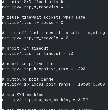
# resist SYN flood attacks
net.ipv4.tcp_syncookies = 1
# reuse timewait sockets when safe
net.ipv4.tcp_tw_reuse = 0
# turn off fast timewait sockets recycling
net.ipv4.tcp_tw_recycle = 0
# short FIN timeout
net.ipv4.tcp_fin_timeout = 30
# short keepalive time
net.ipv4.tcp_keepalive_time = 1200
# outbound port range
net.ipv4.ip_local_port_range = 10000 65000
# max SYN backlog
net.ipv4.tcp_max_syn_backlog = 8192