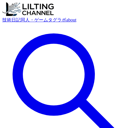
技術
日記
同人・ゲーム
タグ
ラボ
about