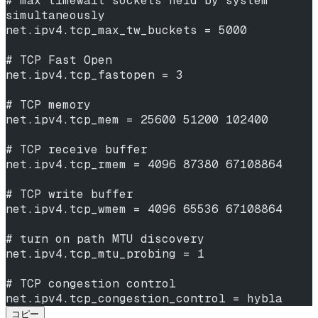
# max timewait sockets held by system 
simultaneously
net.ipv4.tcp_max_tw_buckets = 5000
# TCP Fast Open
net.ipv4.tcp_fastopen = 3
# TCP memory
net.ipv4.tcp_mem = 25600 51200 102400
# TCP receive buffer
net.ipv4.tcp_rmem = 4096 87380 67108864
# TCP write buffer
net.ipv4.tcp_wmem = 4096 65536 67108864
# turn on path MTU discovery
net.ipv4.tcp_mtu_probing = 1
# TCP congestion control
net.ipv4.tcp_congestion_control = hybla
コピー