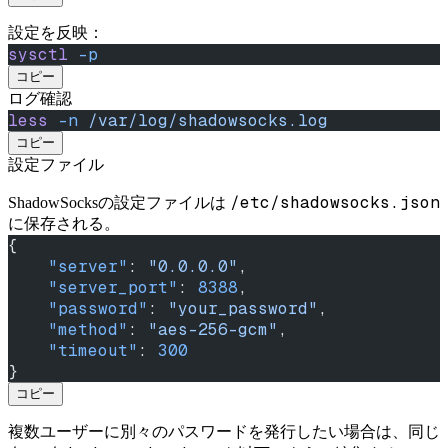
設定を反映：
sysctl
 -p
コピー
ログ確認
less
 -n
 /var/log/shadowsocks.log
コピー
設定ファイル
/etc/shadowsocks.json
ShadowSocksの設定ファイルは
に保存される。
{
    "server"
: 
"0.0.0.0"
,
    "server_port"
: 
8388
,
    "password"
: 
"your_password"
,
    "method"
: 
"aes-256-gcm"
,
    "timeout"
: 
300
}
コピー
複数ユーザーに別々のパスワードを発行したい場合は、同じ