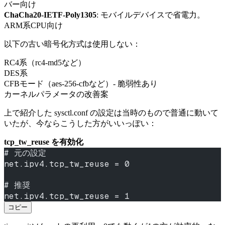
バー向け
ChaCha20-IETF-Poly1305
: モバイルデバイスで省電力。
ARM系CPU向け
以下の古い暗号化方式は使用しない：
RC4系（rc4-md5など）
DES系
CFBモード（aes-256-cfbなど）- 脆弱性あり
カーネルパラメータの改善案
上で紹介した sysctl.conf の設定は当時のもので普通に動いて
いたが、今ならこうした方がいいっぽい：
tcp_tw_reuse を有効化
# 元の設定
net.ipv4.tcp_tw_reuse = 0
# 推奨
net.ipv4.tcp_tw_reuse = 1
コピー