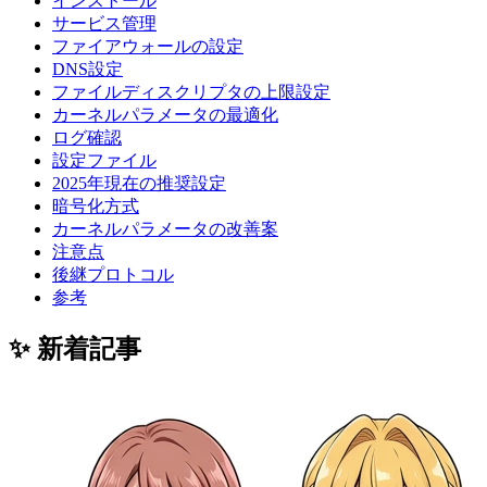
インストール
サービス管理
ファイアウォールの設定
DNS設定
ファイルディスクリプタの上限設定
カーネルパラメータの最適化
ログ確認
設定ファイル
2025年現在の推奨設定
暗号化方式
カーネルパラメータの改善案
注意点
後継プロトコル
参考
✨ 新着記事