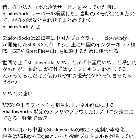
昔、在中法人向けの通信サービスをやっていた時に
ShadowSocksサーバーを構築した。当時のメモが出てきたの
で、現在の状況と合わせてまとめておく。
ShadowSocksとは
ShadowSocksは2012年に中国人プログラマー「clowwindy」
が開発したSOCKS5プロキシ。主に中国のインターネット検
閲（GFW: Great Firewall）を回避するために使われる。
世間では「ShadowSocks VPN」とか「中国用VPN」と呼ばれ
がちだが、厳密にはVPNではなくプロキシ。わかってる、
わかってるんだけど伝わりやすさ優先でVPNって言っちゃ
うやつ。
VPNとの違い：
VPN
: 全トラフィックを暗号化トンネル経由にする
ShadowSocks
: 特定のアプリやブラウザだけプロキシ経由に
できる。軽量で高速
2019年頃から中国でShadowSocksの検出・規制が本格化し、
現在はV2RayやTrojanといった後継プロトコルも登場してい