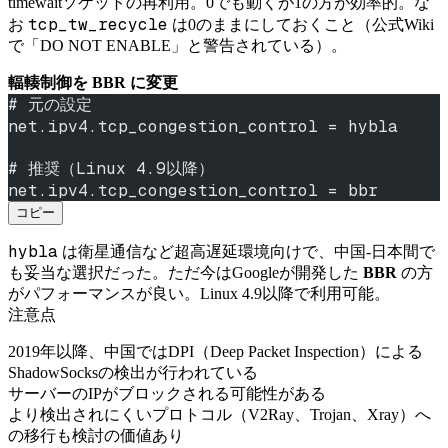
timewaitソケットの再利用。0でも動くが1の方が効率的。な
tcp_tw_recycle
お
は0のままにしておくこと（公式Wiki
で「DO NOT ENABLE」と警告されている）。
輻輳制御を BBR に変更
# 元の設定
net.ipv4.tcp_congestion_control = hybla
# 推奨（Linux 4.9以降）
net.ipv4.tcp_congestion_control = bbr
コピー
hybla
は衛星通信など超高遅延環境向けで、中国-日本間で
も妥当な選択だった。ただ今はGoogleが開発した
BBR
の方
がパフォーマンスが良い。Linux 4.9以降で利用可能。
注意点
2019年以降、中国ではDPI（Deep Packet Inspection）による
ShadowSocksの検出が行われている
サーバーのIPがブロックされる可能性がある
より検出されにくいプロトコル（V2Ray、Trojan、Xray）へ
の移行も検討の価値あり