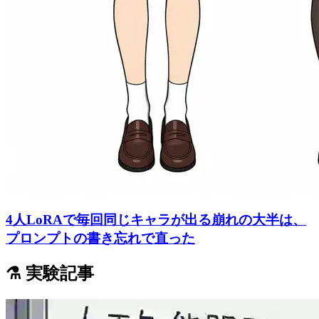
4人LoRAで毎回同じキャラが出る崩れの大半は、
プロンプトの書き忘れで直った
⚗️ 実験記事