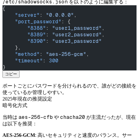
/etc/shadowsocks.json
を以下のように編集する：
{
    "server"
: 
"0.0.0.0"
,
    "port_password"
: {
        "8388"
: 
"user1_password"
,
        "8389"
: 
"user2_password"
,
        "8390"
: 
"user3_password"
    },
    "method"
: 
"aes-256-gcm"
,
    "timeout"
: 
300
}
コピー
ポートごとにパスワードを分けられるので、誰がどの接続を
使っているか管理しやすい。
2025年現在の推奨設定
暗号化方式
aes-256-cfb
chacha20
当時は
や
が主流だったが、現在
は以下を推奨：
AES-256-GCM
: 高いセキュリティと速度のバランス。サー