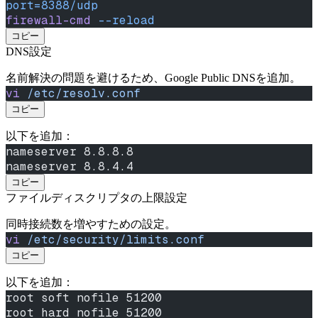
port=8388/udp
firewall-cmd
 --reload
コピー
DNS設定
名前解決の問題を避けるため、Google Public DNSを追加。
vi
 /etc/resolv.conf
コピー
以下を追加：
nameserver 8.8.8.8
nameserver 8.8.4.4
コピー
ファイルディスクリプタの上限設定
同時接続数を増やすための設定。
vi
 /etc/security/limits.conf
コピー
以下を追加：
root soft nofile 51200
root hard nofile 51200