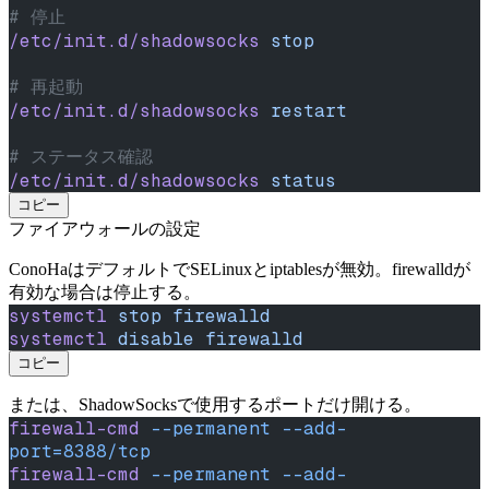
# 停止
/etc/init.d/shadowsocks
 stop
# 再起動
/etc/init.d/shadowsocks
 restart
# ステータス確認
/etc/init.d/shadowsocks
 status
コピー
ファイアウォールの設定
ConoHaはデフォルトでSELinuxとiptablesが無効。firewalldが
有効な場合は停止する。
systemctl
 stop
 firewalld
systemctl
 disable
 firewalld
コピー
または、ShadowSocksで使用するポートだけ開ける。
firewall-cmd
 --permanent
 --add-
port=8388/tcp
firewall-cmd
 --permanent
 --add-