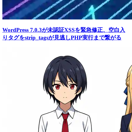
WordPress 7.0.3が未認証XSSを緊急修正、空白入
りタグをstrip_tagsが見逃しPHP実行まで繋がる