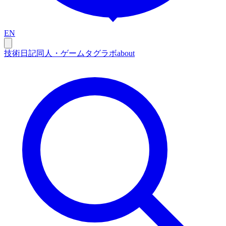
EN
技術
日記
同人・ゲーム
タグ
ラボ
about