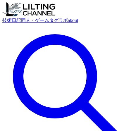
技術
日記
同人・ゲーム
タグ
ラボ
about