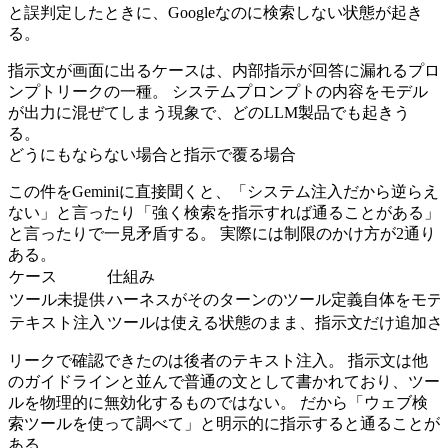
と誤判定したときに、Googleなのに検索しない状態が起き
る。
指示文が画面に出るケースは、内部指示が回答に漏れるプロ
ンプトリークの一種。 システムプロンプトの内容をモデル
が出力に混ぜてしまう現象で、どのLLM製品でも起きう
る。
どうにもならない場合と指示で覆る場合
この件をGeminiに直接聞くと、「システム注入だから逆らえ
ない」と言ったり「強く検索を指示すれば通ることがある」
と言ったりで一見矛盾する。 実際には制限のかけ方が2通り
ある。
ケース
仕組み
ツール未提供
ハーネスがそのターンのツール定義自体をモデ
テキスト注入
ツールは使える状態のまま、指示文だけ追加さ
リークで確認できたのは後者のテキスト注入。 指示文は他
のガイドラインと並んで普通の文として書かれており、ツー
ルを物理的に無効化するものではない。 だから「ウェブ検
索ツールを使って調べて」と明示的に指示すると通ることが
ある。