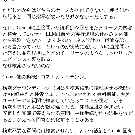
ただし外からはどちらのケースか区別できない。 使う側か
ら見ると、同じ指示が効いたり効かなかったりする。
なお、Geminiに直接聞いた説明は今回たまたまリークの内容
と整合していたが、LLMは自分の実行環境の仕組みを内側
から観測できない。 よくあるハーネス設計の一般論を語っ
たら当たっていた、というのが実態に近い。 AIに直接聞い
た答えは参考程度にとどめて、リークのようなしっかりした
エビデンスで裏を取る。
なぜ検索させないのか
Google側の動機はコストとレイテンシ。
検索グラウンディング（回答を検索結果に接地させる機能）
はAPI経由だと検索クエリごとに課金される有料機能。無料
ユーザーの全質問で検索していたらコストが跳ね上がる
検索を挟むと応答が数秒遅くなる。体感速度を稼ぎたい
安定した知識で答えられる質問に中途半端な検索結果を混ぜ
ると、かえって回答が劣化することがある
検索不要な質問には検索させない、という設計はGemini固有