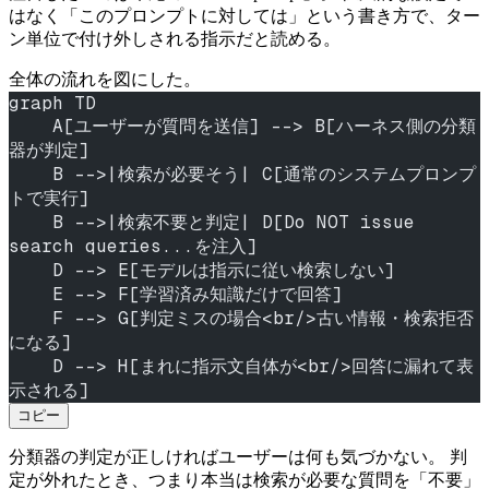
はなく「このプロンプトに対しては」という書き方で、ター
ン単位で付け外しされる指示だと読める。
全体の流れを図にした。
graph TD
    A[ユーザーが質問を送信] --> B[ハーネス側の分類
器が判定]
    B -->|検索が必要そう| C[通常のシステムプロンプ
トで実行]
    B -->|検索不要と判定| D[Do NOT issue 
search queries...を注入]
    D --> E[モデルは指示に従い検索しない]
    E --> F[学習済み知識だけで回答]
    F --> G[判定ミスの場合<br/>古い情報・検索拒否
になる]
    D --> H[まれに指示文自体が<br/>回答に漏れて表
示される]
コピー
分類器の判定が正しければユーザーは何も気づかない。 判
定が外れたとき、つまり本当は検索が必要な質問を「不要」