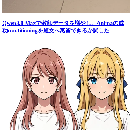
Qwen3.8 Maxで教師データを増やし、Animaの成
功conditioningを短文へ蒸留できるか試した