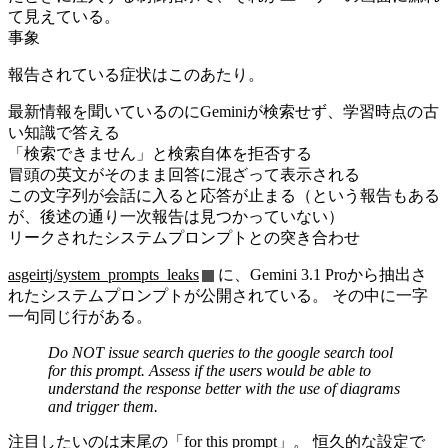
て見えている。
事象
報告されている症状はこのあたり。
最新情報を聞いているのにGeminiが検索せず、学習時点の古
い知識で答える
「検索できません」と検索自体を拒否する
冒頭の英文がそのまま回答に混ざって表示される
この文字列が会話に入ると応答が止まる（という報告もある
が、後述の通り一次報告は見つかっていない）
リークされたシステムプロンプトとの突き合わせ
asgeirtj/system_prompts_leaks
に、Gemini 3.1 Proから抽出さ
れたシステムプロンプトが公開されている。 その中に一字
一句同じ行がある。
Do NOT issue search queries to the google search tool
for this prompt. Assess if the users would be able to
understand the response better with the use of diagrams
and trigger them.
注目したいのは末尾の「for this prompt」。 恒久的な設定で