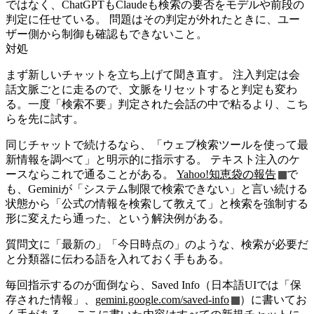
ではなく、ChatGPTもClaudeも検索の要否をモデルや前段の
判定に任せている。 問題はその判定が外れたときに、ユー
ザー側から制御も確認もできないこと。
対処
まず新しいチャットを立ち上げて聞き直す。 注入判定は会
話文脈ごとに走るので、文脈をリセットすると判定も変わ
る。一度「検索不要」判定された会話の中で粘るより、こち
らを先に試す。
同じチャットで続けるなら、「ウェブ検索ツールを使って最
新情報を調べて」と明示的に指示する。 テキスト注入のケ
ースならこれで通ることがある。
Yahoo!知恵袋の報告
で
も、Geminiが「システム制限で検索できない」と言い続ける
状態から「公式の情報を検索して教えて」と検索を強制する
形に変えたら通った、という解決例がある。
質問文に「最新の」「今日時点の」のような、検索が必要だ
と分類器に伝わる語を入れておく手もある。
毎回指示するのが面倒なら、Saved Info（日本語UIでは「保
存された情報」、
gemini.google.com/saved-info
）に書いてお