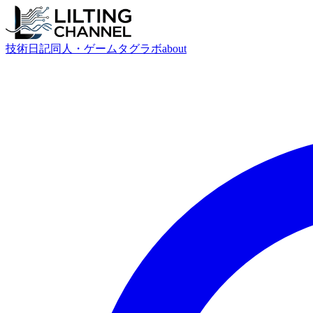
技術
日記
同人・ゲーム
タグ
ラボ
about