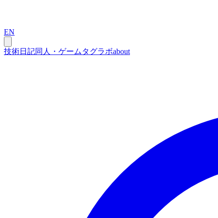
EN
技術
日記
同人・ゲーム
タグ
ラボ
about