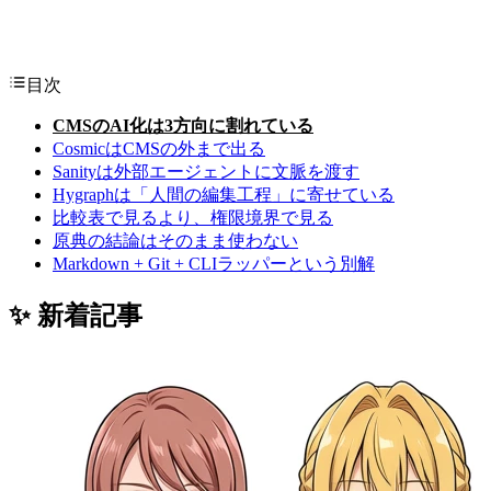
目次
CMSのAI化は3方向に割れている
CosmicはCMSの外まで出る
Sanityは外部エージェントに文脈を渡す
Hygraphは「人間の編集工程」に寄せている
比較表で見るより、権限境界で見る
原典の結論はそのまま使わない
Markdown + Git + CLIラッパーという別解
✨ 新着記事