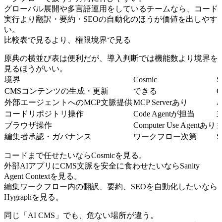
グローバル展開や多言語運用をしているチームなら、コード
実行より翻訳・要約・SEOの自動化のほうが価値を出しやす
い。
比較表で見るより、権限境界で見る
原典の横並び表は便利だが、導入判断では機能数より境界を
見るほうがいい。
境界
Cosmic
S
CMSコンテンツの生成・更新
できる
C
外部エージェントへのMCP文脈提供
MCP Serverあり
A
コードリポジトリ操作
Code Agentが担当
ブラウザ操作
Computer Use Agentあり
編集者承認・ガバナンス
ワークフロー次第
コードまで任せたいならCosmicを見る。
外部AIアプリにCMS文脈を安全に食わせたいならSanity
Agent Contextを見る。
編集ワークフロー内の翻訳、要約、SEOを自動化したいなら
Hygraphを見る。
同じ「AI CMS」でも、危ない場所が違う。