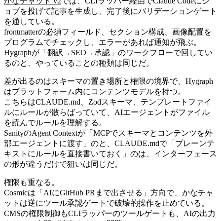
かなチャット v2
では、CLIラッパー経由でClaude Codeにジ
ョブを投げて記事を生成し、完了後にバリデーションゲート
を通している。
frontmatterの必須フィールド、セクション構成、画像配置を
プログラムでチェックし、エラーがあれば通知が飛ぶ。
Hygraphが「翻訳→SEO→承認」のワークフローで回してい
るのと、やっていることの種類は同じだ。
差が出るのはスキーマの置き場所と権限の境界で、Hygraph
はプラットフォーム内にコンテンツモデルを持つ。
こちらはCLAUDE.md、Zodスキーマ、テンプレートファイ
ルにルールが散らばっていて、AIエージェントがファイル
を読んでルールを理解する。
SanityのAgent Contextが「MCPでスキーマとコンテンツを外
部エージェントに渡す」のと、CLAUDE.mdで「プレーンテ
キストにルールを直接書いておく」のは、インターフェース
の形が違うだけで狙いは同じだ。
権限も重なる。
Cosmicは「AIにGitHub PRまで出させる」方向で、かなチャ
ットは逆にツール承認ゲートで破壊的操作を止めている。
CMSの権限制御もCLIラッパーのツールゲートも、AIの出力