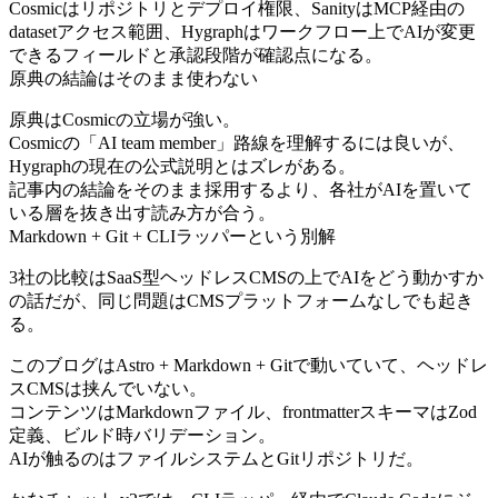
Cosmicはリポジトリとデプロイ権限、SanityはMCP経由の
datasetアクセス範囲、Hygraphはワークフロー上でAIが変更
できるフィールドと承認段階が確認点になる。
原典の結論はそのまま使わない
原典はCosmicの立場が強い。
Cosmicの「AI team member」路線を理解するには良いが、
Hygraphの現在の公式説明とはズレがある。
記事内の結論をそのまま採用するより、各社がAIを置いて
いる層を抜き出す読み方が合う。
Markdown + Git + CLIラッパーという別解
3社の比較はSaaS型ヘッドレスCMSの上でAIをどう動かすか
の話だが、同じ問題はCMSプラットフォームなしでも起き
る。
このブログはAstro + Markdown + Gitで動いていて、ヘッドレ
スCMSは挟んでいない。
コンテンツはMarkdownファイル、frontmatterスキーマはZod
定義、ビルド時バリデーション。
AIが触るのはファイルシステムとGitリポジトリだ。