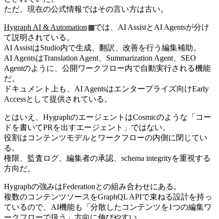
ただ、現在の公式情報ではその言い方は古い。
Hygraph AI & Automation
では、AI AssistとAI Agentsが分け
て説明されている。
AI AssistはStudio内で生成、翻訳、改善を行う編集補助。
AI AgentsはTranslation Agent、Summarization Agent、SEO
Agentのように、公開ワークフロー内で自動実行される機能
だ。
ドキュメント上も、AI Agentsはエンタープライズ向けEarly
Accessとして提供されている。
とはいえ、HygraphのエージェントはCosmicのような「コー
ドを書いてPRを出すエージェント」ではない。
役割はコンテンツモデルとワークフローの内側に閉じてい
る。
権限、監査ログ、編集者の承認、schema integrityを重視する
方向だ。
Hygraphの強みはFederationとの組み合わせにある。
複数のコンテンツソースをGraphQL APIで束ねる設計を持っ
ているので、AI機能も「分散したコンテンツを1つの編集ワ
ークフローで扱う」方向に伸びやすい。