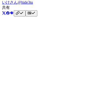
いけさん
@hide3tu
共有