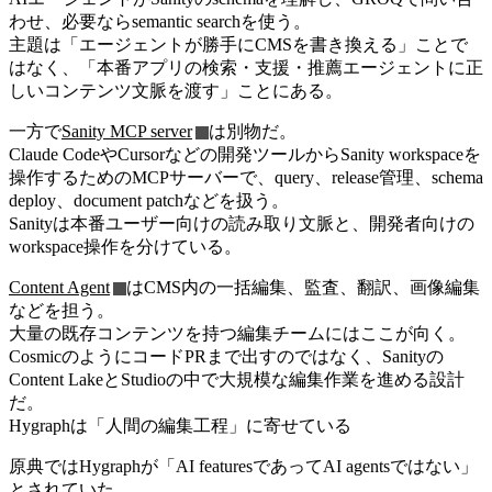
わせ、必要ならsemantic searchを使う。
主題は「エージェントが勝手にCMSを書き換える」ことで
はなく、「本番アプリの検索・支援・推薦エージェントに正
しいコンテンツ文脈を渡す」ことにある。
一方で
Sanity MCP server
は別物だ。
Claude CodeやCursorなどの開発ツールからSanity workspaceを
操作するためのMCPサーバーで、query、release管理、schema
deploy、document patchなどを扱う。
Sanityは本番ユーザー向けの読み取り文脈と、開発者向けの
workspace操作を分けている。
Content Agent
はCMS内の一括編集、監査、翻訳、画像編集
などを担う。
大量の既存コンテンツを持つ編集チームにはここが向く。
CosmicのようにコードPRまで出すのではなく、Sanityの
Content LakeとStudioの中で大規模な編集作業を進める設計
だ。
Hygraphは「人間の編集工程」に寄せている
原典ではHygraphが「AI featuresであってAI agentsではない」
とされていた。