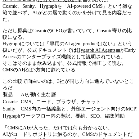
Cosmic、Sanity、Hygraphを「AI-powered CMS」という雑な
箱で並べず、AIがどの層で動くのかを分けて見る内容だっ
た。
ただし原典はCosmicのCEOが書いていて、Cosmic寄りの比
較になる。
Hygraphについては「専用のAI agent productはない」という
扱いだが、公式ドキュメントでは
Hygraph AI Agents
がEarly
Accessのエンタープライズ機能として説明されている。
そこはそのまま飲み込まず、公式情報で補正して読む。
CMSのAI化は3方向に割れている
この比較で面白いのは、3社が同じ方向に進んでいないとこ
ろだ。
製品
AIが動く主な層
Cosmic
CMS、コード、ブラウザ、チャット
Sanity
CMS内の一括編集と、外部エージェント向けのMCP
Hygraph
ワークフロー内の翻訳、要約、SEO、編集補助
「CMSにAIが入った」だけでは何も分からない。
AIがコードリポジトリに触るのか、CMSのドキュメントだ