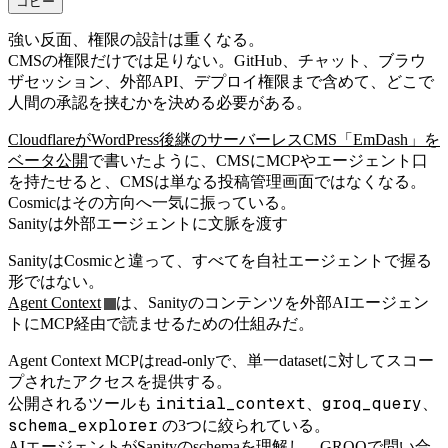
コピー
強い反面、権限の設計は重くなる。
CMSの権限だけでは足りない。GitHub、チャット、ブラウ
ザセッション、外部API、デプロイ権限まで含めて、どこで
人間の承認を挟むかを決める必要がある。
CloudflareがWordPress後継のサーバーレスCMS「EmDash」を
ベータ公開
で書いたように、CMSにMCPやエージェント口
を持たせると、CMSは単なる投稿管理画面ではなくなる。
Cosmicはその方向へ一気に振っている。
Sanityは外部エージェントに文脈を渡す
SanityはCosmicと違って、すべてを自社エージェントで握る
形ではない。
Agent Context
は、Sanityのコンテンツを外部AIエージェン
トにMCP経由で読ませるための仕組みだ。
Agent Context MCPはread-onlyで、単一datasetに対してスコー
プされたアクセスを提供する。
initial_context
groq_query
公開されるツールも
、
、
schema_explorer
の3つに絞られている。
AIエージェントがSanityのschemaを理解し、GROQで問い合