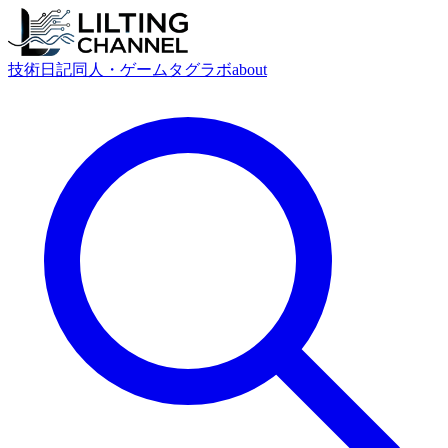
技術
日記
同人・ゲーム
タグ
ラボ
about