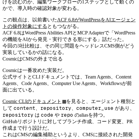
けを読むのか、編集ワークフローの1ステップとして動くの
かで、導入時の確認対象が変わる。
この観点は、以前書いた
ACF 6.8がWordPressをAIエージェン
トの操作対象にする
ともつながる。
ACF 6.8はWordPress Abilities APIとMCP Adapterで「WordPress
の機能をAIから発見・実行できる形にする」話だった。
今回の3社比較は、その同じ問題をヘッドレスCMS側がどう
実装しているかの話になる。
CosmicはCMSの外まで出る
Cosmicは一番攻めた実装だ。
公式サイトとCLIドキュメントでは、Team Agents、Content
Agents、Code Agents、Computer Use Agents、Workflowsが前
面に出ている。
Cosmic CLIのドキュメント
を見ると、エージェント種別と
content
repository
computer_use
して
、
、
があり、
repository
code
repo
は
や
のaliasを持つ。
GitHubリポジトリに対してブランチ作成、コード変更、PR
作成まで行う設計だ。
これはCMSの編集補助というより、CMSに接続された開発