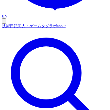
EN
技術
日記
同人・ゲーム
タグ
ラボ
about