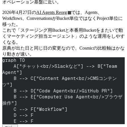
オペレーション基盤に近い。
2026年4月27日の
AI Agents Reorg
では、Agents、
Workflows、ConversationsがBucket単位ではなくProject単位に
移った。
これで「ステージング用Bucketと本番用Bucketをまたいで動
くマーケティング担当エージェント」のような運用をしやす
くなる。
原典が出た日と同じ日の変更なので、Cosmicの比較軸はかな
り動きが速い。
graph TD
    A["チャット<br/>Slackなど"] --> B["Team 
Agent"]
    B --> C["Content Agent<br/>CMSコンテン
ツ"]
    B --> D["Code Agent<br/>GitHub PR"]
    B --> E["Computer Use Agent<br/>ブラウザ
操作"]
    C --> F["Workflow"]
    D --> F
    E --> F