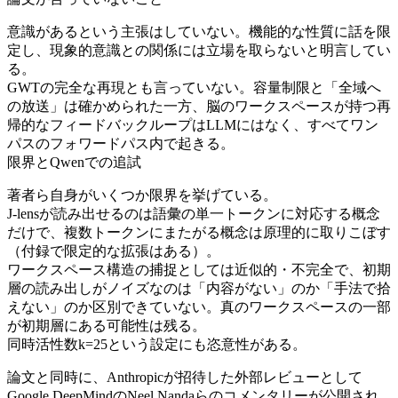
意識があるという主張はしていない。機能的な性質に話を限
定し、現象的意識との関係には立場を取らないと明言してい
る。
GWTの完全な再現とも言っていない。容量制限と「全域へ
の放送」は確かめられた一方、脳のワークスペースが持つ再
帰的なフィードバックループはLLMにはなく、すべてワン
パスのフォワードパス内で起きる。
限界とQwenでの追試
著者ら自身がいくつか限界を挙げている。
J-lensが読み出せるのは語彙の単一トークンに対応する概念
だけで、複数トークンにまたがる概念は原理的に取りこぼす
（付録で限定的な拡張はある）。
ワークスペース構造の捕捉としては近似的・不完全で、初期
層の読み出しがノイズなのは「内容がない」のか「手法で拾
えない」のか区別できていない。真のワークスペースの一部
が初期層にある可能性は残る。
同時活性数k=25という設定にも恣意性がある。
論文と同時に、Anthropicが招待した外部レビューとして
Google DeepMindのNeel Nandaらのコメンタリーが公開され