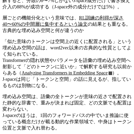
解すると、分散の6〜7%しかないJ-space成分だけで書き換え
介入の88%が成功する（J-space外の成分だけでは5%）。
層ごとの機能分化という意味では、
RL訓練の利得が深さ
40〜60%の中間層に集中するという論文
の結果とも重なる。
古典的な埋め込み空間と何が違うのか
「似た意味のトークンは空間上の近くに配置される」という
埋め込み空間の話は、word2vec以来の古典的な性質としてよ
く知られている。
Transformerの隠れ状態やパラメータを語彙の埋め込み空間へ
射影して「どのトークンに近いか」で解釈する研究も以前か
らある（
Analyzing Transformers in Embedding Space
）。
J-spaceは同じ「トークンと空間」の話に見えるが、指してい
るものは別物になる。
埋め込み空間は、語彙の全トークンが意味の近さで配置され
た静的な辞書で、重みが決まれば固定、どの文脈でも配置は
変わらない。
J-spaceのほうは、1回のフォワードパスの中でいま推論に使
っている概念だけが載る動的な作業領域で、中身はトークン
位置と文脈で入れ替わる。