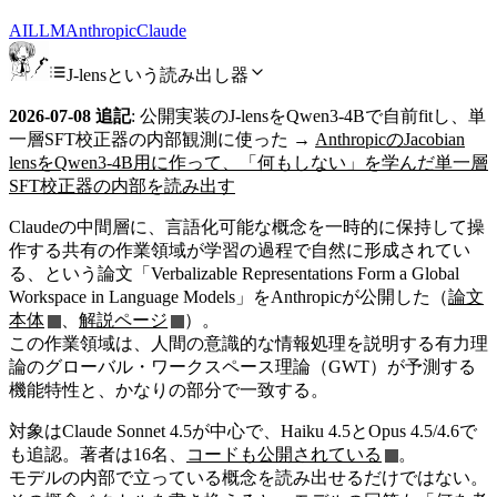
AI
LLM
Anthropic
Claude
J-lensという読み出し器
2026-07-08 追記
: 公開実装のJ-lensをQwen3-4Bで自前fitし、単
一層SFT校正器の内部観測に使った →
AnthropicのJacobian
lensをQwen3-4B用に作って、「何もしない」を学んだ単一層
SFT校正器の内部を読み出す
Claudeの中間層に、言語化可能な概念を一時的に保持して操
作する共有の作業領域が学習の過程で自然に形成されてい
る、という論文「Verbalizable Representations Form a Global
Workspace in Language Models」をAnthropicが公開した（
論文
本体
、
解説ページ
）。
この作業領域は、人間の意識的な情報処理を説明する有力理
論のグローバル・ワークスペース理論（GWT）が予測する
機能特性と、かなりの部分で一致する。
対象はClaude Sonnet 4.5が中心で、Haiku 4.5とOpus 4.5/4.6で
も追認。著者は16名、
コードも公開されている
。
モデルの内部で立っている概念を読み出せるだけではない。