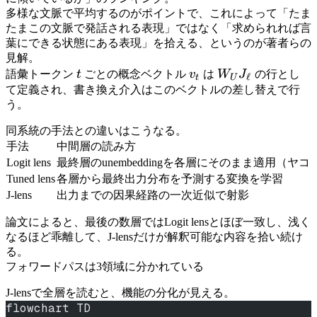
多様な文脈で平均するのがポイントで、これによって「たま
たまこの文脈で発話される表現」ではなく「求められれば言
葉にできる状態にある表現」を拾える、というのが著者らの
見解。
t
v_t
W_U
語彙トークン
t
ごとの概念ベクトル
v
は
W
J
の行とし
ℓ
t
U
J_\ell
て定義され、書き換え介入はこのベクトルの差し替えで行
う。
同系統の手法との違いはこうなる。
手法
中間層の読み方
Logit lens
最終層のunembeddingを各層にそのまま適用（
Tuned lens
各層から最終出力分布を予測する変換を学習
J-lens
出力までの因果経路の一次近似で射影
論文によると、最後の数層ではLogit lensとほぼ一致し、浅く
なるほど乖離して、J-lensだけが解釈可能な内容を拾い続け
る。
フォワードパスは3領域に分かれている
J-lensで全層を読むと、機能の分化が見える。
flowchart TD