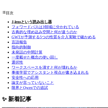
目次
J-lensという読み出し器
フォワードパスは3領域に分かれている
古典的な埋め込み空間と何が違うのか
GWTが予測する5つの性質を介入実験で確かめる
言語報告
指向的制御
未発話の中間計算
一度載せた概念の使い回し
選択性
ワークスペースを潰すと何が壊れるか
事後学習でアシスタント視点が書き込まれる
安全性への応用
論文が言っていないこと
限界とQwenでの追試
✨ 新着記事