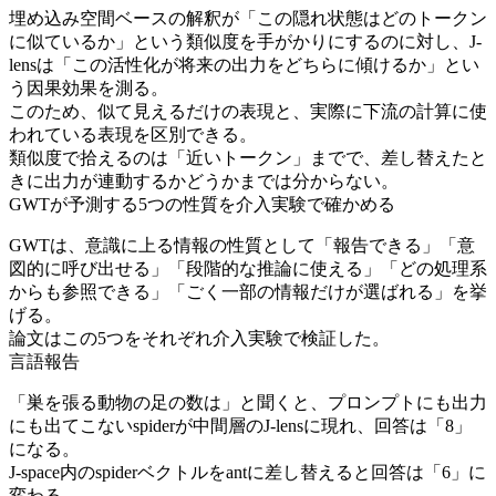
埋め込み空間ベースの解釈が「この隠れ状態はどのトークン
に似ているか」という類似度を手がかりにするのに対し、J-
lensは「この活性化が将来の出力をどちらに傾けるか」とい
う因果効果を測る。
このため、似て見えるだけの表現と、実際に下流の計算に使
われている表現を区別できる。
類似度で拾えるのは「近いトークン」までで、差し替えたと
きに出力が連動するかどうかまでは分からない。
GWTが予測する5つの性質を介入実験で確かめる
GWTは、意識に上る情報の性質として「報告できる」「意
図的に呼び出せる」「段階的な推論に使える」「どの処理系
からも参照できる」「ごく一部の情報だけが選ばれる」を挙
げる。
論文はこの5つをそれぞれ介入実験で検証した。
言語報告
「巣を張る動物の足の数は」と聞くと、プロンプトにも出力
にも出てこないspiderが中間層のJ-lensに現れ、回答は「8」
になる。
J-space内のspiderベクトルをantに差し替えると回答は「6」に
変わる。