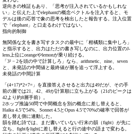
逆向きの検証もあり、「思考が注入されているかもしれな
い」と伝えた上でelephantの概念ベクトルを注入すると、モ
デルは後の応答で象の思考を検出したと報告する。注入位置
で「elephant」と口走るわけではない。
指向的制御
無関係な文を書き写すタスクの最中に「柑橘類に集中しろ」
と指示すると、出力はただの書き写しなのに、出力位置のJ-
lens上位にorangeやlemonが乗り続ける。
「3² − 2を頭の中で計算しろ」なら、arithmetic、nine、seven
と、未発話の中間値と最終値が層を追って浮上する。
未発話の中間計算
「(4+17)*2+7=」を直接答えさせると出力は49だが、その手
前の層では21、42、49が計算順に立ち上がる（21のピークは
42より約8層手前）。
2ホップ推論50問で中間概念を別の概念に差し替えると、
Haiku 4.5で54%、Sonnet 4.5とOpus 4.5で70%の確率で回答が
差し替え側に連動した。
韻を踏む詩では、まだ書いていない行末の韻（fight）が先に
立ち、fightをlightに差し替えると行の途中の語まで変わる。