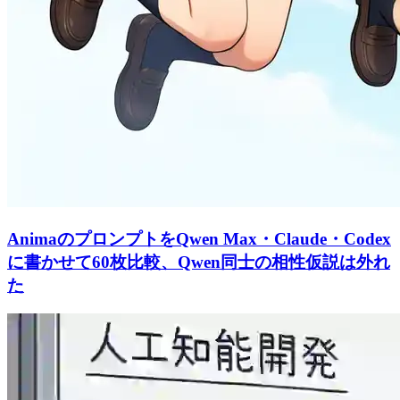
AnimaのプロンプトをQwen Max・Claude・Codex
に書かせて60枚比較、Qwen同士の相性仮説は外れ
た