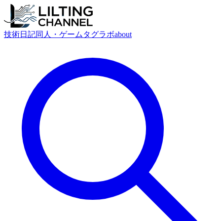
技術
日記
同人・ゲーム
タグ
ラボ
about