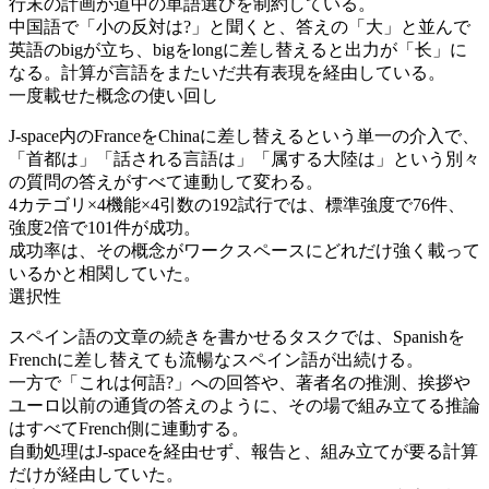
行末の計画が道中の単語選びを制約している。
中国語で「小の反対は?」と聞くと、答えの「大」と並んで
英語のbigが立ち、bigをlongに差し替えると出力が「长」に
なる。計算が言語をまたいだ共有表現を経由している。
一度載せた概念の使い回し
J-space内のFranceをChinaに差し替えるという単一の介入で、
「首都は」「話される言語は」「属する大陸は」という別々
の質問の答えがすべて連動して変わる。
4カテゴリ×4機能×4引数の192試行では、標準強度で76件、
強度2倍で101件が成功。
成功率は、その概念がワークスペースにどれだけ強く載って
いるかと相関していた。
選択性
スペイン語の文章の続きを書かせるタスクでは、Spanishを
Frenchに差し替えても流暢なスペイン語が出続ける。
一方で「これは何語?」への回答や、著者名の推測、挨拶や
ユーロ以前の通貨の答えのように、その場で組み立てる推論
はすべてFrench側に連動する。
自動処理はJ-spaceを経由せず、報告と、組み立てが要る計算
だけが経由していた。