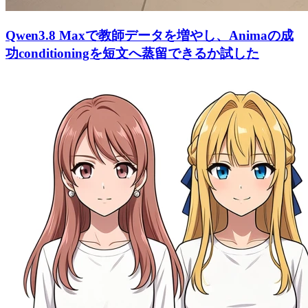
Qwen3.8 Maxで教師データを増やし、Animaの成
功conditioningを短文へ蒸留できるか試した