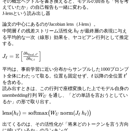
その概念ベクトルを書き換えると、モデルの回答も「何を考
えていたか」の自己報告も一緒に変わる。
J-lensという読み出し器
論文の中心にあるのがJacobian lens（J-lens）。
\ell
ℓ
h_\ell
中間層
の残差ストリーム活性化
h
が最終層の表現に与え
ℓ
る平均的な一次（線形）効果を、ヤコビアン行列として推定
する。
[
]
∂
J_\ell =
h
′
E
=
final
,
t
J
ℓ
∂
h
ℓ
,
\mathbb{E}\left[\frac{\partial
t
h_{\mathrm{final},\,t'}}
平均は、事前学習に近い分布からサンプルした1000プロンプ
{\partial h_{\ell,\,t}}\right]
′
t
t'
ト全体にわたって取る。位置も固定せず、
t
以降の全位置
t
を含める。
読み出すときは、この行列で座標変換した上でモデル自身の
W_U
unembedding行列
W
を通し、「どの単語を言おうとしてい
U
るか」の形で取り出す。
\mathrm{lens}(h_\ell) =
lens
(
)
=
softmax
norm
(
)
(
)
h
W
J
h
ℓ
ℓ
ℓ
U
\mathrm{softmax}\big(W_U\,\mathrm{norm}
出てくるのは、その活性化が「将来どのトークンを言う方向
(J_\ell\, h_\ell)\big)
に傾いているか」のランキング。