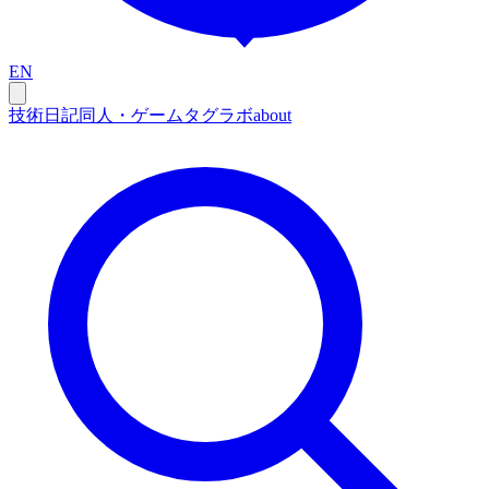
EN
技術
日記
同人・ゲーム
タグ
ラボ
about