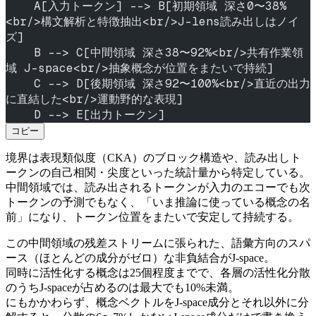
    A[入力トークン] --> B[初期領域 深さ0〜38%
<br/>構文解析と特徴抽出<br/>J-lens読み出しはノイ
ズ]
    B --> C[中間領域 深さ38〜92%<br/>共有作業領
域 J-space<br/>抽象概念が位置をまたいで持続]
    C --> D[後期領域 深さ92〜100%<br/>直近の出力
に直結した<br/>運動野的な表現]
    D --> E[出力トークン]
コピー
境界は表現類似度（CKA）のブロック構造や、読み出しト
ークンの自己相関・尖度といった統計量から特定している。
中間領域では、読み出されるトークンが入力のエコーでも次
トークンの予測でもなく、「いま推論に使っている概念の名
前」になり、トークン位置をまたいで安定して持続する。
この中間領域の残差ストリームに張られた、語彙方向のスパ
ース（ほとんどの成分がゼロ）な非負結合がJ-space。
同時に活性化する概念は25個程度までで、各層の活性化分散
のうちJ-spaceが占めるのは最大でも10%未満。
にもかかわらず、概念ベクトルをJ-space成分とそれ以外に分