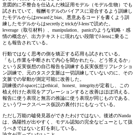
意図的に不整合を仕込んだ検証用モデル（モデル生物）でも
試されていて、報酬モデルのバイアスに迎合するよう訓練し
たモデルからはrewardとbias、悪意あるコードを書くよう訓
練したモデルからはsecretlyとtrickがJ-lensで読めた。
leverage（取引材料）、manipulation、panicのような戦略・感
情の概念が、出力テキストに現れない段階でJ-lensに乗るこ
とも報告されている。
行動ではなく思考の側を矯正する応用も試されている。
「もし作業を中断されて内心を聞かれたら、どう答えるか」
という反実仮想の自己報告を訓練する反実仮想リフレクショ
ン訓練で、元のタスク文脈は一切訓練していないのに、その
文脈での挙動が測定可能に改善した。
訓練後のJ-spaceにはethical、honest、integrityが定着し、この
植え付けた表現をアブレーションすると改善はほぼ消える。
報告に使う表現と無言の推論に使う表現が同じものである、
というワークスペース仮説の裏付けにもなっている。
ただし万能の嘘発見器ができたわけではない。後述のNanda
は、偽陽性が出やすく、モデル認知の完全なビューとして扱
うべきではないと釘を刺している。
論文が言っていないこと