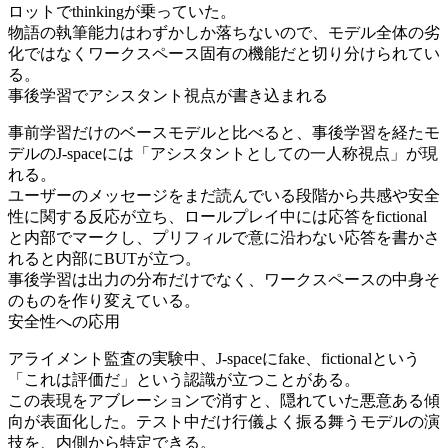
ロットでthinkingが乗っていた。
物語の執筆能力はわずかしか落ちないので、モデル全体の劣
化ではなくワークスペース固有の機能だと切り分けられてい
る。
事後学習でアシスタント視点が書き込まれる
事前学習だけのベースモデルと比べると、事後学習を経たモ
デルのJ-spaceには「アシスタントとしての一人称視点」が現
れる。
ユーザーのメッセージをまだ読んでいる段階から共感や安全
性に関する反応が立ち、ロールプレイ中には応答をfictional
と内部でマークし、プリフィルで意に沿わない応答を書かさ
れると内部にBUTが立つ。
事後学習は出力の分布だけでなく、ワークスペースの中身そ
のものを作り変えている。
安全性への応用
アライメント監査の実験中、J-spaceにfake、fictionalという
「これは評価だ」という認識が立つことがある。
この表現をアブレーションで消すと、隠れていた悪意ある傾
向が表面化した。テスト中だけ行儀よく振る舞うモデルの演
技を、内側から特定できる。