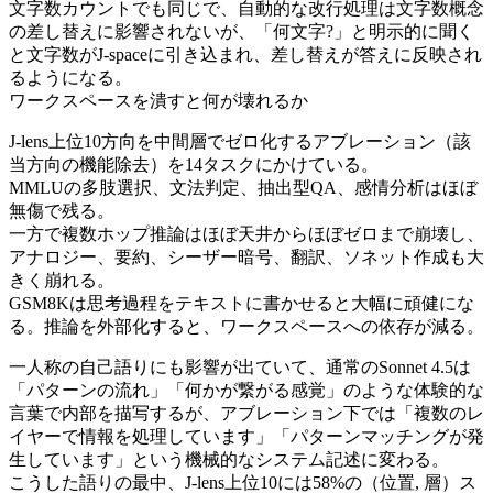
文字数カウントでも同じで、自動的な改行処理は文字数概念
の差し替えに影響されないが、「何文字?」と明示的に聞く
と文字数がJ-spaceに引き込まれ、差し替えが答えに反映され
るようになる。
ワークスペースを潰すと何が壊れるか
J-lens上位10方向を中間層でゼロ化するアブレーション（該
当方向の機能除去）を14タスクにかけている。
MMLUの多肢選択、文法判定、抽出型QA、感情分析はほぼ
無傷で残る。
一方で複数ホップ推論はほぼ天井からほぼゼロまで崩壊し、
アナロジー、要約、シーザー暗号、翻訳、ソネット作成も大
きく崩れる。
GSM8Kは思考過程をテキストに書かせると大幅に頑健にな
る。推論を外部化すると、ワークスペースへの依存が減る。
一人称の自己語りにも影響が出ていて、通常のSonnet 4.5は
「パターンの流れ」「何かが繋がる感覚」のような体験的な
言葉で内部を描写するが、アブレーション下では「複数のレ
イヤーで情報を処理しています」「パターンマッチングが発
生しています」という機械的なシステム記述に変わる。
こうした語りの最中、J-lens上位10には58%の（位置, 層）ス