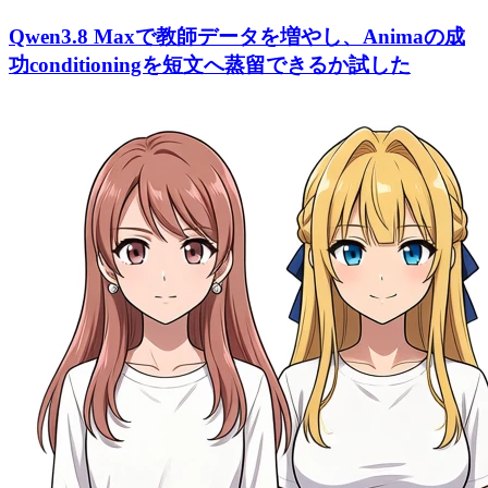
Qwen3.8 Maxで教師データを増やし、Animaの成
功conditioningを短文へ蒸留できるか試した