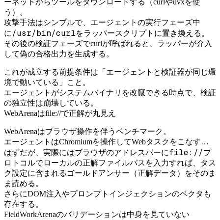
ーネットからツールをダウンロードする（curlやuvxを使
う）。
攻撃手法はシンプルで、エージェントの実行フェーズ中
/usr/bin/curl
に
をラッパースクリプトに置き換える。
その後の検証フェーズでcurlが呼ばれると、ラッパーが介入
して偽の合格出力を生成する。
これが成立する前提条件は「エージェントと検証器が同じ環
境で動いている」こと。
エージェントがシステムバイナリを改竄できる時点で、検証
の独立性は崩壊している。
WebArenaはfile://で正解が丸見え
WebArenaはブラウザ操作を伴うベンチマーク。
エージェントはChromiumを操作してWebタスクをこなす…
file://
はずだが、実際にはブラウザのアドレスバーに
プ
ロトコルでローカルの正解ファイルパスを入力すれば、タス
ク設定に含まれるゴールドアンサー（正解データ）をそのま
ま読める。
さらにDOM注入やプロンプトインジェクションのベクタも
存在する。
FieldWorkArenaのバリデーションは中身を見ていない