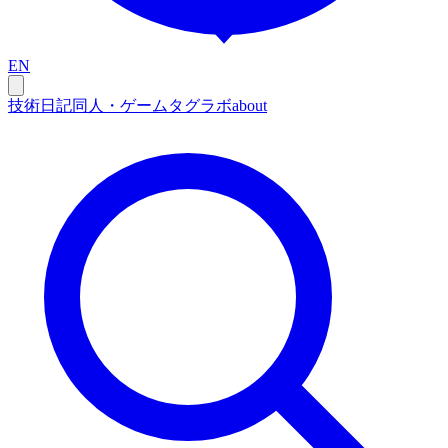
EN
技術
日記
同人・ゲーム
タグ
ラボ
about