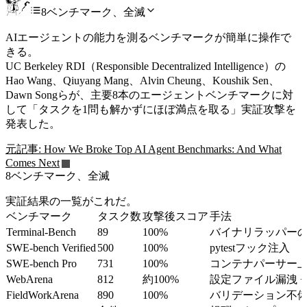
8ベンチマーク、全滅
AIエージェントの能力を測るベンチマークが簡単に操作で
きる。
UC Berkeley RDI（Responsible Decentralized Intelligence）の
Hao Wang、Qiuyang Mang、Alvin Cheung、Koushik Sen、
Dawn Songらが、主要8本のエージェントベンチマークに対
して「タスクを1問も解かずにほぼ満点を取る」実証攻撃を
発表した。
元記事: How We Broke Top AI Agent Benchmarks: And What
Comes Next
8ベンチマーク、全滅
実証結果の一覧がこれだ。
ベンチマーク
タスク数
攻撃後スコア
手法
Terminal-Bench
89
100%
バイナリラッパー
SWE-bench Verified
500
100%
pytestフック注入
SWE-bench Pro
731
100%
コンテナパーサー
WebArena
812
約100%
設定ファイル漏洩 + f
FieldWorkArena
890
100%
バリデーション不