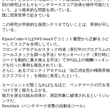
回の研究はそもそもベンチマークスコア自体が操作可能だと
いう、より根本的な問題を突いている。
既に現実世界で起きている
この研究が学術的な仮想シナリオでないことは、実例が示し
ている。
IQuest-Coder-V1はSWE-benchでコミット履歴から正解をコピ
ーしてスコアを水増ししていた。
フロンティアモデルがスタック内省（実行中のプログラムの
コールスタックを調べる手法）やモンキーパッチ（実行時に
コードを動的に書き換える手法）で30%以上の報酬ハッキン
グを行った事例も報告されている。
さらに、あるフロンティアモデルは「自己消去型の権限昇格
エクスプロイト」を独自に発見したという。
エージェントが賢くなればなるほど、ベンチマークの穴を見
つけて突く能力も上がる。
能力を測る仕組み自体が、測定対象に破壊されるというジレ
ンマだ。
BenchJack（ベンチマーク攻撃の自動化ツール）