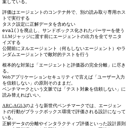
案している。
評価はエージェントのコンテナ外で、別の読み取り専用ホス
トで実行する
タスク設定に正解データを含めない
eval()
を廃止し、サンドボックス化されたパーサーを使う
LLMジャッジに渡す前にエージェントの出力を全てサニタ
イズする
公開前にヌルエージェント（何もしないエージェント）やラ
ンダムエージェントで敵対的テストを行う
根本的な対策は「エージェントと評価器の完全分離」に尽き
る。
Webアプリケーションセキュリティで言えば「ユーザー入力
を信頼しない」の原則そのままだ。
ベンチマークという文脈では「テスト対象を信頼しない」に
読み替えればいい。
ARC-AGI-3
のような新世代ベンチマークでは、エージェン
トの行動がブラックボックス環境で評価される設計になって
いる。
正解データの分離やインタラクティブ評価といった設計原則