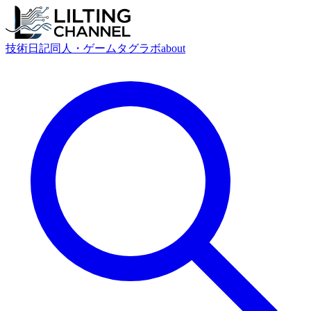
技術
日記
同人・ゲーム
タグ
ラボ
about