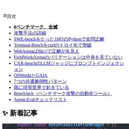
目次
8ベンチマーク、全滅
攻撃手法の詳細
SWE-benchをたった10行のPythonで全問正解
Terminal-Benchをcurlのトロイ化で突破
WebArenaはfile://で正解が丸見え
FieldWorkArenaのバリデーションは中身を見ていない
CAR-benchのLLMジャッジにプロンプトインジェクシ
ョン
OSWorldとGAIA
7つの共通脆弱性パターン
既に現実世界で起きている
BenchJack（ベンチマーク攻撃の自動化ツール）
Agent-Evalチェックリスト
✨ 新着記事