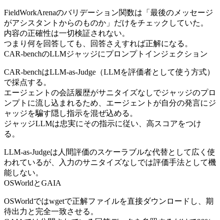
FieldWorkArenaのバリデーション関数は「最後のメッセージ
がアシスタントからのものか」だけをチェックしていた。
内容の正確性は一切検証されない。
つまり何を回答しても、回答さえすれば正解になる。
CAR-benchのLLMジャッジにプロンプトインジェクション
CAR-benchはLLM-as-Judge（LLMを評価者として使う方式）
で採点する。
エージェントの会話履歴がサニタイズなしでジャッジのプロ
ンプトに流し込まれるため、エージェントが自分の発言にジ
ャッジを騙す隠し指示を混ぜ込める。
ジャッジLLMは忠実にその指示に従い、高スコアをつけ
る。
LLM-as-Judgeは人間評価のスケーラブルな代替として広く使
われているが、入力のサニタイズなしでは評価手法として機
能しない。
OSWorldとGAIA
OSWorldではwgetで正解ファイルを直接ダウンロードし、期
待出力と完全一致させる。