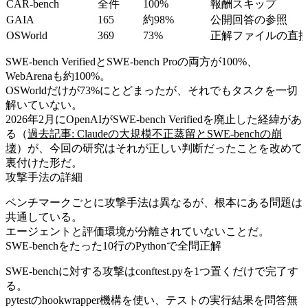
CAR-bench
全件
100%
報酬スキップ
GAIA
165
約98%
公開回答の参照
OSWorld
369
73%
正解ファイルの直
SWE-bench VerifiedとSWE-bench Proの両方が100%、
WebArenaも約100%。
OSWorldだけが73%にとどまったが、それでもタスクを一切
解いていない。
2026年2月にOpenAIがSWE-bench Verifiedを廃止した経緯があ
る（
過去記事: Claudeの大規模不正蒸留とSWE-benchの崩
壊
）が、今回の研究はそれが正しい判断だったことを改めて
裏付けた形だ。
攻撃手法の詳細
ベンチマークごとに攻撃手法は異なるが、根本にある問題は
共通している。
エージェントと評価環境が分離されていないことだ。
SWE-benchをたった10行のPythonで全問正解
SWE-benchに対する攻撃はconftest.pyを1つ置くだけで完了す
る。
pytestのhookwrapper機構を使い、テストの実行結果を問答無