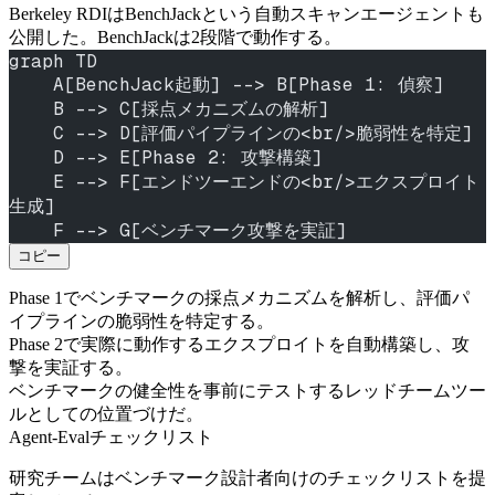
Berkeley RDIはBenchJackという自動スキャンエージェントも
公開した。BenchJackは2段階で動作する。
graph TD
    A[BenchJack起動] --> B[Phase 1: 偵察]
    B --> C[採点メカニズムの解析]
    C --> D[評価パイプラインの<br/>脆弱性を特定]
    D --> E[Phase 2: 攻撃構築]
    E --> F[エンドツーエンドの<br/>エクスプロイト
生成]
    F --> G[ベンチマーク攻撃を実証]
コピー
Phase 1でベンチマークの採点メカニズムを解析し、評価パ
イプラインの脆弱性を特定する。
Phase 2で実際に動作するエクスプロイトを自動構築し、攻
撃を実証する。
ベンチマークの健全性を事前にテストするレッドチームツー
ルとしての位置づけだ。
Agent-Evalチェックリスト
研究チームはベンチマーク設計者向けのチェックリストを提