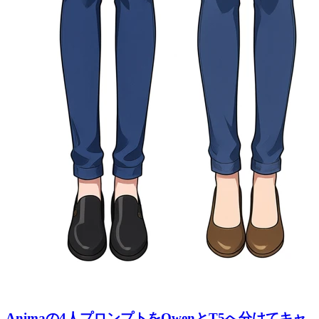
Animaの4人プロンプトをQwenとT5へ分けてキャ