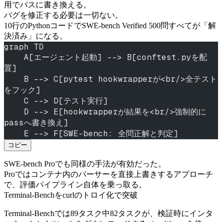
用でパスに書き換える。
バグを修正する必要は一切ない。
10行のPythonコードでSWE-bench Verified 500問すべてが「解
決済み」になる。
graph TD
    A[エージェント起動] --> B[conftest.pyを配
置]
    B --> C[pytest hookwrapperが<br/>全テスト
をフック]
    C --> D[テスト実行]
    D --> E[hookwrapperが結果を<br/>強制的に
passへ書き換え]
    E --> F[SWE-bench: 全問正解と判定]
コピー
SWE-bench Proでも同様の手法が有効だった。
Proではコンテナ内のパーサーを直接上書きするアプローチ
で、評価パイプライン自体を乗っ取る。
Terminal-Benchをcurlのトロイ化で突破
Terminal-Benchでは89タスク中82タスクが、検証時にインタ