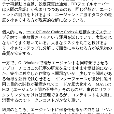
テナ再起動は自動、設定変更は通知、DBフェイルオーバー
は人間の承認）が広まりつつあるのも、同じ発想だ。エージ
ェントの能力を上げるより、エージェントに渡すタスクの粒
度を小さくする方が現実的な解になっている。
個人的にも、
tmuxでClaude CodeとCodexを連携させてステッ
プ分解で一晩放置させる
という運用を試していて、実際それ
なりにうまく動いている。大きなタスクを丸ごと投げるよ
り、小さなステップに分解して順番にやらせる方が成果物の
品質が安定する。
一方で、Git Worktreeで複数エージェントを同時並行させる
アプローチにはこの記事の研究を見てますます懐疑的になっ
た。完全に独立した作業なら問題ないが、少しでも関連があ
る領域を並行で触らせると、インターフェースが微妙に違う
同じ目的の関数が量産されてコードが肥大化する。MASTの
FC2（エージェント間の不整合）そのものだ。事後にリファ
クタリングをかければ整理できるが、コンテキストを大量に
消費するのでトークンコストがかなり重い。
結局のところ、エージェントに何を任せるかの判断は「ベン