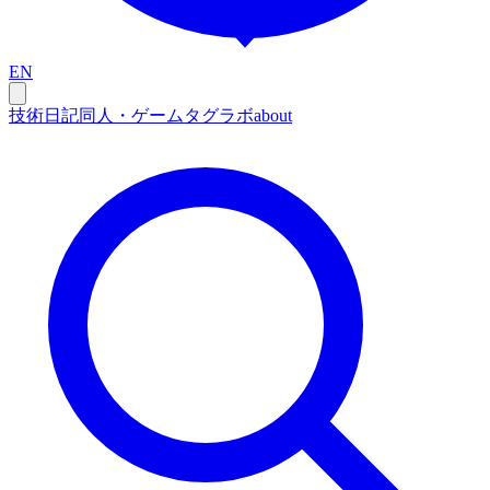
EN
技術
日記
同人・ゲーム
タグ
ラボ
about