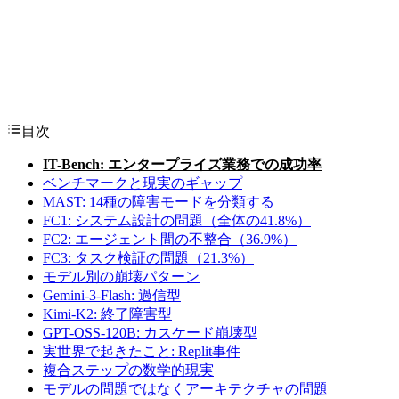
目次
IT-Bench: エンタープライズ業務での成功率
ベンチマークと現実のギャップ
MAST: 14種の障害モードを分類する
FC1: システム設計の問題（全体の41.8%）
FC2: エージェント間の不整合（36.9%）
FC3: タスク検証の問題（21.3%）
モデル別の崩壊パターン
Gemini-3-Flash: 過信型
Kimi-K2: 終了障害型
GPT-OSS-120B: カスケード崩壊型
実世界で起きたこと: Replit事件
複合ステップの数学的現実
モデルの問題ではなくアーキテクチャの問題