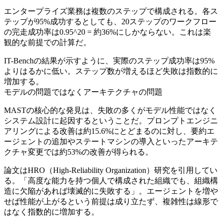
エンタープライズ業務は複数のステップで構成される。各ス
テップが95%成功するとしても、20ステップのワークフロー
の完走成功率は0.95^20 = 約36%にしかならない。これは楽
観的な前提での計算だ。
IT-Benchの結果が示すように、実際のステップ成功率は95%
よりはるかに低い。ステップ数が増えるほど失敗は指数的に
増加する。
モデルの問題ではなくアーキテクチャの問題
MASTの核心的な発見は、失敗の多くがモデル性能ではなく
システム設計に起因するということだ。プロンプトエンジニ
アリングによる改善は約15.6%にとどまるのに対し、要約エ
ージェントの追加やステートマシンの導入といったアーキテ
クチャ変更では約53%の改善が得られる。
論文はHRO（High-Reliability Organization）研究を引用してい
る。「高度な能力を持つ個人で構成された組織でも、組織構
造に欠陥があれば壊滅的に失敗する」。エージェントを増や
せば性能が上がるという前提は成り立たず、複雑性は線形で
はなく指数的に増加する。