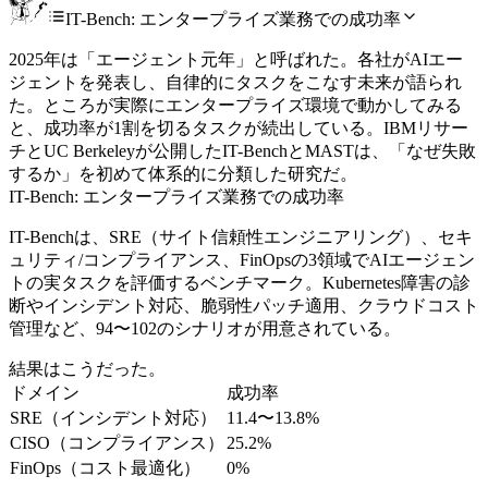
IT-Bench: エンタープライズ業務での成功率
2025年は「エージェント元年」と呼ばれた。各社がAIエー
ジェントを発表し、自律的にタスクをこなす未来が語られ
た。ところが実際にエンタープライズ環境で動かしてみる
と、成功率が1割を切るタスクが続出している。IBMリサー
チとUC Berkeleyが公開したIT-BenchとMASTは、「なぜ失敗
するか」を初めて体系的に分類した研究だ。
IT-Bench: エンタープライズ業務での成功率
IT-Benchは、SRE（サイト信頼性エンジニアリング）、セキ
ュリティ/コンプライアンス、FinOpsの3領域でAIエージェン
トの実タスクを評価するベンチマーク。Kubernetes障害の診
断やインシデント対応、脆弱性パッチ適用、クラウドコスト
管理など、94〜102のシナリオが用意されている。
結果はこうだった。
ドメイン
成功率
SRE（インシデント対応）
11.4〜13.8%
CISO（コンプライアンス）
25.2%
FinOps（コスト最適化）
0%