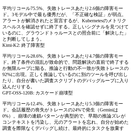
平均リコール75.5%、失敗トレースあたり2.6個の障害モー
ド。3モデル中で最も優秀だが、「不正確な検証」が弱点。
アラートが解消されたと宣言するが、Kubernetesのメトリク
スヘルスを確認せずに終了する。正しいシグナルを見つけて
いるのに、グラウンドトゥルースとの照合前に「解決した」
と判断してしまう。
Kimi-K2: 終了障害型
平均リコール28.6%、失敗トレースあたり4.7個の障害モー
ド。終了条件の混乱が致命的で、問題解決の直前で終了する
か無限ループに陥る。推論と行動の不一致が失敗トレースの
92%に出現。正しく推論しているのに別のツールを呼び出し
たり、自分が書いた調査スクリプトのデバッグループに入り
込んだりする。
GPT-OSS-120B: カスケード崩壊型
平均リコール12.4%、失敗トレースあたり5.3個の障害モー
ド。会話履歴の喪失がトレースの24%で発生（Geminiは
0%）。崩壊の連鎖パターンが典型的で、早期の推論ズレが
コンテキストを汚染し、元のアラートを忘れ、自分が始めた
調査を際限なくデバッグし続け、最終的にタスクを放棄す