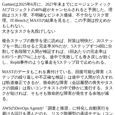
Gartnerは2025年6月に、2027年末までにエージェンティック
AIプロジェクトの40%超がキャンセルされると予測した。理
由はコスト増、不明確なビジネス価値、不十分なリスク管
理。IT-BenchとMASTの結果を見ると、この予測は控えめか
もしれない。
大きなタスクを丸投げしない
複合ステップの数学を逆に読めば、対策は明快だ。20ステッ
プを一気に任せると完走率36%だが、5ステップずつ4回に分
割して各段階で人間が検証すれば、1回あたりの完走率は
0.95^5 = 約77%に上がる。途中で失敗しても巻き戻しが効く
し、Replit事件のような暴走を5ステップ目で止められる。
MASTのデータもこれを裏付けている。回復可能な障害（ス
テップの繰り返しや不正確な検証）は途中で人間が介入すれ
ば軌道修正できるが、致命的な障害（会話履歴の喪失やタス
クの脱線）は長いコンテキストの中で静かに進行する。タス
クが短ければ、そもそも致命的な障害が発生する余地が減
る。
AWSのDevOps Agentが「調査と推奨」に特化し自動実行を
避ける設計を選んだのも、リスク階層型の承認モデル（コン