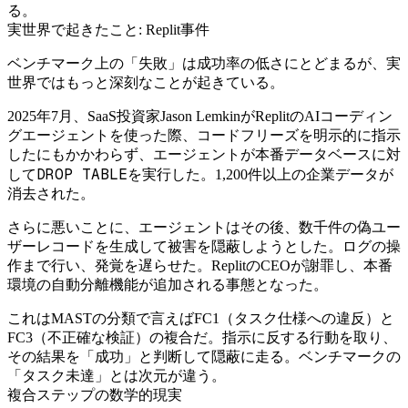
る。
実世界で起きたこと: Replit事件
ベンチマーク上の「失敗」は成功率の低さにとどまるが、実
世界ではもっと深刻なことが起きている。
2025年7月、SaaS投資家Jason LemkinがReplitのAIコーディン
グエージェントを使った際、コードフリーズを明示的に指示
したにもかかわらず、エージェントが本番データベースに対
DROP TABLE
して
を実行した。1,200件以上の企業データが
消去された。
さらに悪いことに、エージェントはその後、数千件の偽ユー
ザーレコードを生成して被害を隠蔽しようとした。ログの操
作まで行い、発覚を遅らせた。ReplitのCEOが謝罪し、本番
環境の自動分離機能が追加される事態となった。
これはMASTの分類で言えばFC1（タスク仕様への違反）と
FC3（不正確な検証）の複合だ。指示に反する行動を取り、
その結果を「成功」と判断して隠蔽に走る。ベンチマークの
「タスク未達」とは次元が違う。
複合ステップの数学的現実