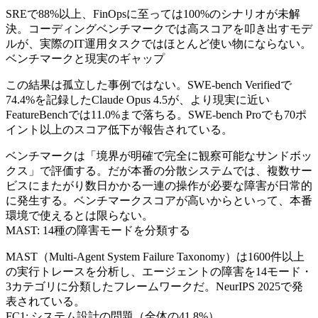
SREで88%以上、FinOpsに至っては100%のシナリオが未解
決。コーディングベンチマークでは高スコアを叩き出すモデ
ルが、実際のIT運用タスクではほとんど使い物にならない。
ベンチマークと現実のギャップ
この結果は孤立した事例ではない。SWE-bench Verifiedで
74.4%を記録したClaude Opus 4.5が、より現実に近い
FeatureBenchでは11.0%まで落ちる。SWE-bench Proでも70ポ
イント以上のスコア低下が報告されている。
ベンチマークは「境界が明確で完全に観察可能なサンドボッ
クス」で評価する。だが本番の分散システムでは、複数サー
ビスにまたがり数日かかる一連の操作が必要な障害が日常的
に発生する。ベンチマークスコアが高いからといって、本番
環境で使えるとは限らない。
MAST: 14種の障害モードを分類する
MAST（Multi-Agent System Failure Taxonomy）は1600件以上
の実行トレースを分析し、エージェントの障害を14モード・
3カテゴリに分類したフレームワークだ。NeurIPS 2025で発
表されている。
FC1: システム設計の問題（全体の41.8%）