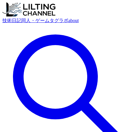
技術
日記
同人・ゲーム
タグ
ラボ
about