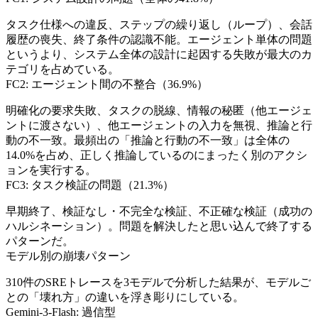
タスク仕様への違反、ステップの繰り返し（ループ）、会話
履歴の喪失、終了条件の認識不能。エージェント単体の問題
というより、システム全体の設計に起因する失敗が最大のカ
テゴリを占めている。
FC2: エージェント間の不整合（36.9%）
明確化の要求失敗、タスクの脱線、情報の秘匿（他エージェ
ントに渡さない）、他エージェントの入力を無視、推論と行
動の不一致。最頻出の「推論と行動の不一致」は全体の
14.0%を占め、正しく推論しているのにまったく別のアクシ
ョンを実行する。
FC3: タスク検証の問題（21.3%）
早期終了、検証なし・不完全な検証、不正確な検証（成功の
ハルシネーション）。問題を解決したと思い込んで終了する
パターンだ。
モデル別の崩壊パターン
310件のSREトレースを3モデルで分析した結果が、モデルご
との「壊れ方」の違いを浮き彫りにしている。
Gemini-3-Flash: 過信型