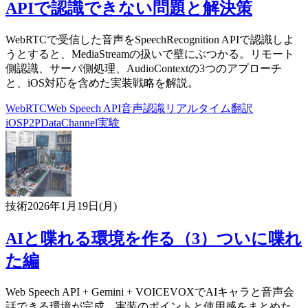
APIで認識できない問題と解決策
WebRTCで受信した音声をSpeechRecognition APIで認識しよ
うとすると、MediaStreamの扱いで壁にぶつかる。リモート
側認識、サーバ側処理、AudioContextの3つのアプローチ
と、iOS対応を含めた実装戦略を解説。
WebRTC
Web Speech API
音声認識
リアルタイム翻訳
iOS
P2P
DataChannel
実験
技術
2026年1月19日(月)
AIと喋れる環境を作る（3）ついに喋れ
た編
Web Speech API + Gemini + VOICEVOXでAIキャラと音声会
話できる環境が完成。実装のポイントと使用感をまとめた