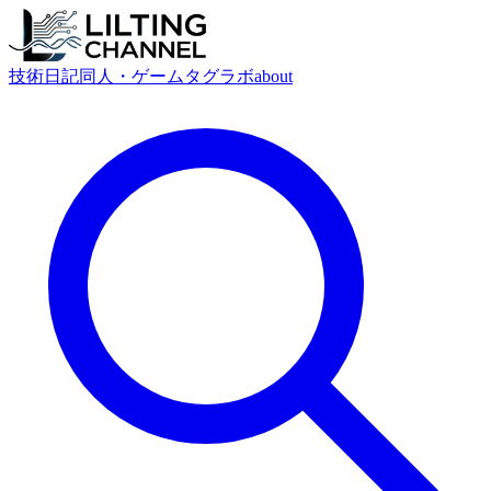
技術
日記
同人・ゲーム
タグ
ラボ
about