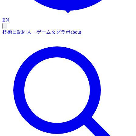
EN
技術
日記
同人・ゲーム
タグ
ラボ
about