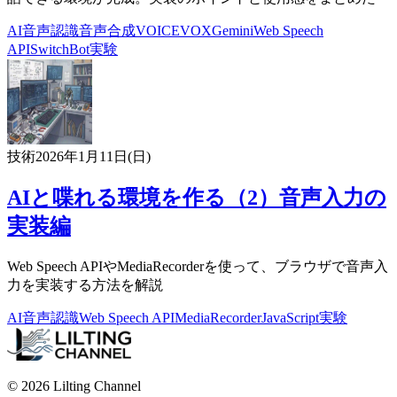
AI
音声認識
音声合成
VOICEVOX
Gemini
Web Speech
API
SwitchBot
実験
技術
2026年1月11日(日)
AIと喋れる環境を作る（2）音声入力の
実装編
Web Speech APIやMediaRecorderを使って、ブラウザで音声入
力を実装する方法を解説
AI
音声認識
Web Speech API
MediaRecorder
JavaScript
実験
© 2026 Lilting Channel