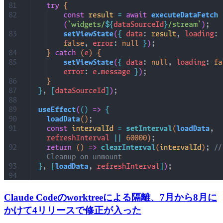
Claude Codeのworktreeによる隔離、7月から8月に
かけて4リリースで修正が入った