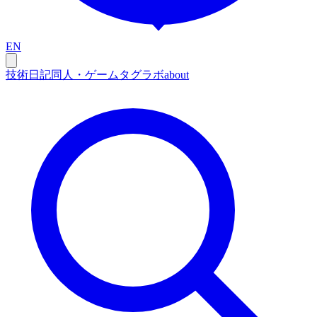
EN
技術
日記
同人・ゲーム
タグ
ラボ
about