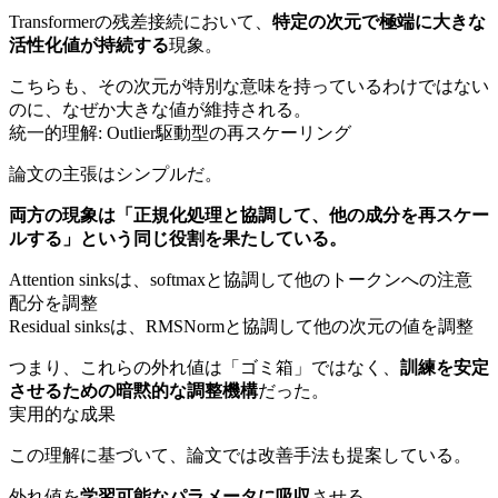
Transformerの残差接続において、
特定の次元で極端に大きな
活性化値が持続する
現象。
こちらも、その次元が特別な意味を持っているわけではない
のに、なぜか大きな値が維持される。
統一的理解: Outlier駆動型の再スケーリング
論文の主張はシンプルだ。
両方の現象は「正規化処理と協調して、他の成分を再スケー
ルする」という同じ役割を果たしている。
Attention sinksは、softmaxと協調して他のトークンへの注意
配分を調整
Residual sinksは、RMSNormと協調して他の次元の値を調整
つまり、これらの外れ値は「ゴミ箱」ではなく、
訓練を安定
させるための暗黙的な調整機構
だった。
実用的な成果
この理解に基づいて、論文では改善手法も提案している。
外れ値を
学習可能なパラメータに吸収
させる