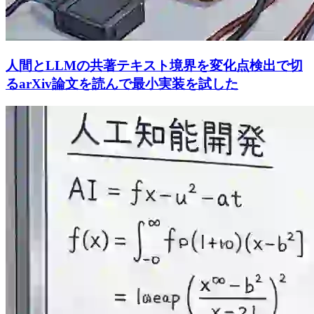
人間とLLMの共著テキスト境界を変化点検出で切
るarXiv論文を読んで最小実装を試した