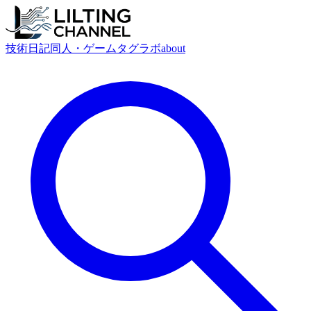
技術
日記
同人・ゲーム
タグ
ラボ
about