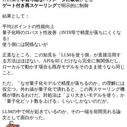
ゲート付き再スケーリング
で明示的に制御
結果として：
平均2ポイントの性能向上
量子化時のロバスト性改善（INT8等で精度が落ちにくくな
る）
使う側には関係ないが
正直なところ、この知見を「LLMを使う側」が直接活用す
る方法はほぼない。APIを叩くだけなら完全に無関係だし、
ローカルで動かす場合も既存モデルをそのまま使うなら同じ
こと。
ただ、「なぜ量子化モデルで精度が落ちるのか」の理解には
役立つ。外れ値が量子化で潰れると、この再スケーリング機
構が壊れるわけだ。対処法は「より大きいモデルを使う」か
「量子化ビット数を上げる」くらいしかないのだが。
LLMの中で何が起きているのか、その一端を垣間見れる論
文として面白かった。