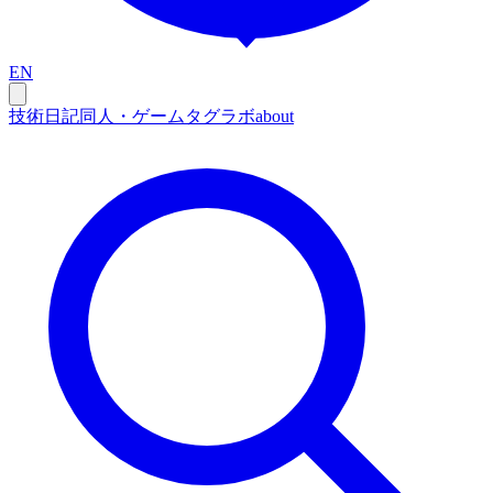
EN
技術
日記
同人・ゲーム
タグ
ラボ
about