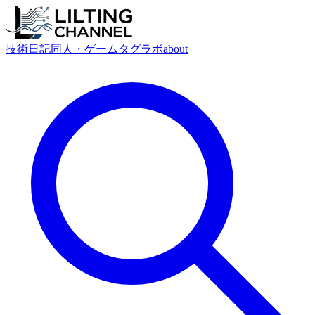
技術
日記
同人・ゲーム
タグ
ラボ
about