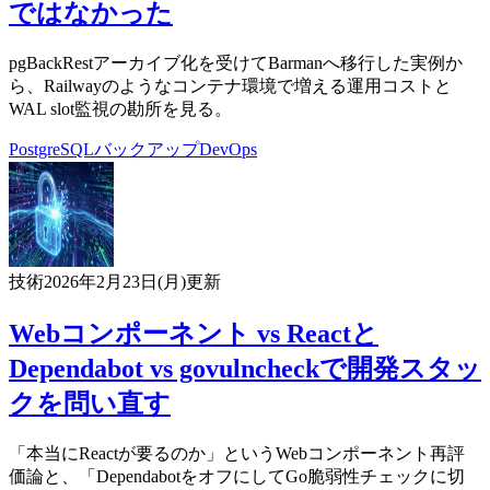
ではなかった
pgBackRestアーカイブ化を受けてBarmanへ移行した実例か
ら、Railwayのようなコンテナ環境で増える運用コストと
WAL slot監視の勘所を見る。
PostgreSQL
バックアップ
DevOps
技術
2026年2月23日(月)
更新
Webコンポーネント vs Reactと
Dependabot vs govulncheckで開発スタッ
クを問い直す
「本当にReactが要るのか」というWebコンポーネント再評
価論と、「DependabotをオフにしてGo脆弱性チェックに切