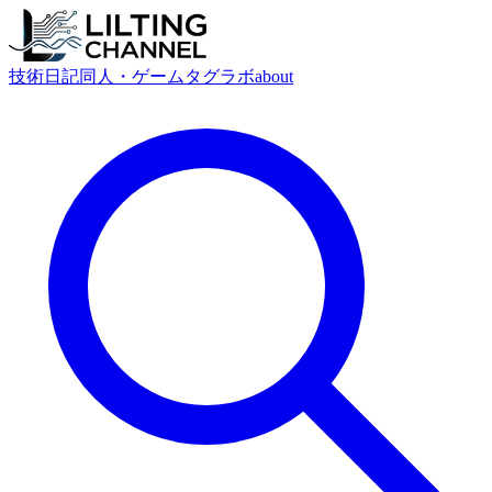
技術
日記
同人・ゲーム
タグ
ラボ
about