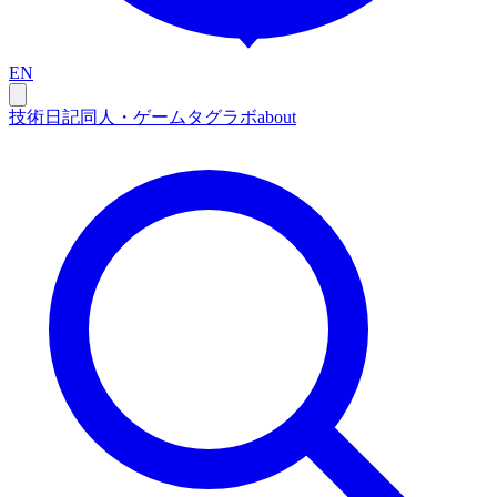
EN
技術
日記
同人・ゲーム
タグ
ラボ
about